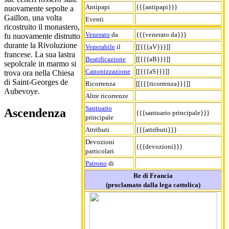
Antipapi
{{{antipapi}}}
nuovamente sepolte a
Gaillon, una volta
Eventi
ricostruito il monastero,
Venerato
da
{{{venerato da}}}
fu nuovamente distrutto
durante la Rivoluzione
Venerabile
il
[[{{{aV}}}]]
francese. La sua lastra
Beatificazione
[[{{{aB}}}]]
sepolcrale in marmo si
Canonizzazione
[[{{{aS}}}]]
trova ora nella Chiesa
di Saint-Georges de
Ricorrenza
[[{{{ricorrenza}}}]]
Aubevoye.
Altre ricorrenze
Santuario
Ascendenza
{{{santuario principale}}}
principale
Attributi
{{{attributi}}}
Devozioni
{{{devozioni}}}
particolari
Patrono
di
Re di Francia
(proclamato dalla lega cattolica)