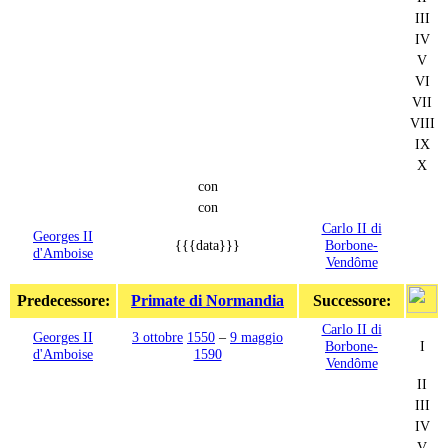
III
IV
V
VI
VII
VIII
IX
X
con
con
Carlo II di
Georges II
{{{data}}}
Borbone-
d'Amboise
Vendôme
Predecessore:
Primate di Normandia
Successore:
Carlo II di
Georges II
3 ottobre
1550
–
9 maggio
Borbone-
I
d'Amboise
1590
Vendôme
II
III
IV
V