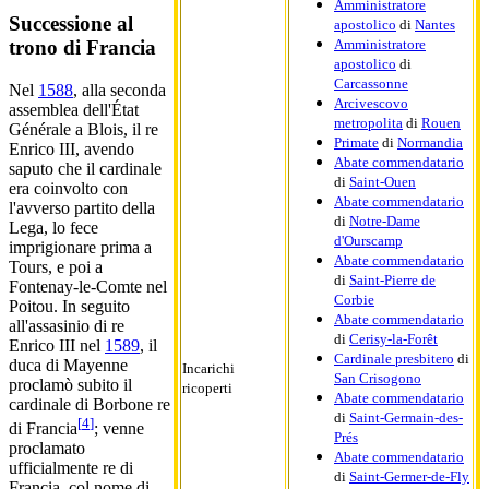
Amministratore
Successione al
apostolico
di
Nantes
Amministratore
trono di Francia
apostolico
di
Carcassonne
Nel
1588
, alla seconda
Arcivescovo
assemblea dell'État
metropolita
di
Rouen
Générale a Blois, il re
Primate
di
Normandia
Enrico III, avendo
Abate commendatario
saputo che il cardinale
di
Saint-Ouen
era coinvolto con
Abate commendatario
l'avverso partito della
di
Notre-Dame
Lega, lo fece
d'Ourscamp
imprigionare prima a
Abate commendatario
Tours, e poi a
di
Saint-Pierre de
Fontenay-le-Comte nel
Corbie
Poitou. In seguito
Abate commendatario
all'assasinio di re
di
Cerisy-la-Forêt
Enrico III nel
1589
, il
Cardinale presbitero
di
duca di Mayenne
Incarichi
San Crisogono
proclamò subito il
ricoperti
Abate commendatario
cardinale di Borbone re
di
Saint-Germain-des-
[
4
]
di Francia
; venne
Prés
proclamato
Abate commendatario
ufficialmente re di
di
Saint-Germer-de-Fly
Francia, col nome di