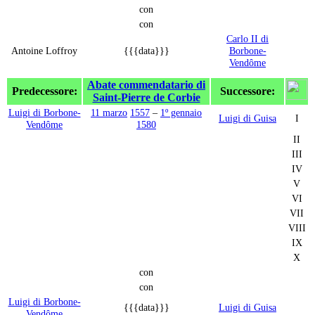
con
con
Carlo II di
Antoine Loffroy
{{{data}}}
Borbone-
Vendôme
Abate commendatario di
Predecessore:
Successore:
Saint-Pierre de Corbie
Luigi di Borbone-
11 marzo
1557
–
1º gennaio
Luigi di Guisa
I
Vendôme
1580
II
III
IV
V
VI
VII
VIII
IX
X
con
con
Luigi di Borbone-
{{{data}}}
Luigi di Guisa
Vendôme