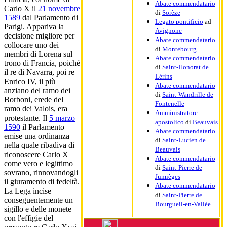
Abate commendatario
Carlo X il
21 novembre
di
Sorèze
1589
dal Parlamento di
Legato pontificio
ad
Parigi. Appariva la
Avignone
decisione migliore per
Abate commendatario
collocare uno dei
di
Montebourg
membri di Lorena sul
Abate commendatario
trono di Francia, poiché
di
Saint-Honorat de
il re di Navarra, poi re
Lérins
Enrico IV, il più
Abate commendatario
anziano del ramo dei
di
Saint-Wandrille de
Borboni, erede del
Fontenelle
ramo dei Valois, era
Amministratore
protestante. Il
5 marzo
apostolico
di
Beauvais
1590
il Parlamento
Abate commendatario
emise una ordinanza
di
Saint-Lucien de
nella quale ribadiva di
Beauvais
riconoscere Carlo X
Abate commendatario
come vero e legittimo
di
Saint-Pierre de
sovrano, rinnovandogli
Jumièges
il giuramento di fedeltà.
Abate commendatario
La Lega incise
di
Saint-Pierre de
conseguentemente un
Bourgueil-en-Vallée
sigillo e delle monete
con l'effigie del