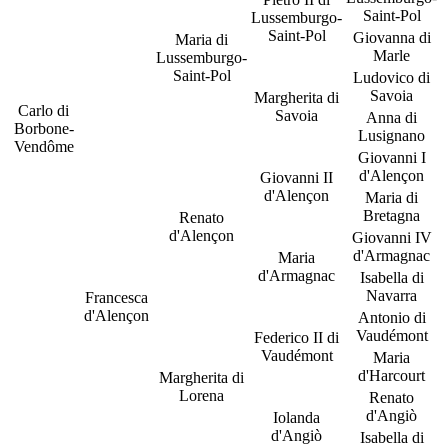
Saint-Pol
Lussemburgo-
Saint-Pol
Giovanna di
Maria di
Marle
Lussemburgo-
Saint-Pol
Ludovico di
Savoia
Margherita di
Carlo di
Savoia
Anna di
Borbone-
Lusignano
Vendôme
Giovanni I
d'Alençon
Giovanni II
d'Alençon
Maria di
Bretagna
Renato
d'Alençon
Giovanni IV
d'Armagnac
Maria
d'Armagnac
Isabella di
Navarra
Francesca
d'Alençon
Antonio di
Vaudémont
Federico II di
Vaudémont
Maria
d'Harcourt
Margherita di
Lorena
Renato
d'Angiò
Iolanda
d'Angiò
Isabella di