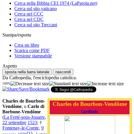
Cerca nella Bibbia CEI 1974 (LaParola.net)
Cerca sul sito vaticano
Cerca nel CCC
Cerca nel CDC
Cerca sul sito Treccani
Stampa/esporta
Crea un libro
Scarica come PDF
Versione stampabile
Aspetto
sposta nella barra laterale
nascondi
Da Cathopedia, l'enciclopedia cattolica.
100%
Charles de Bourbon-
Charles de Bourbon-Vendôme
Vendôme
, o
Carlo di
Cardinale
Borbone-Vendôme
(
La Ferté-sous-Jouarre
,
22 settembre
1523
; †
Fontenay-le-Comte
,
9
[
1
]