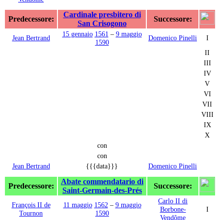
Cardinale presbitero di
Predecessore:
Successore:
San Crisogono
15 gennaio
1561
–
9 maggio
Jean Bertrand
Domenico Pinelli
I
1590
II
III
IV
V
VI
VII
VIII
IX
X
con
con
Jean Bertrand
{{{data}}}
Domenico Pinelli
Abate commendatario di
Predecessore:
Successore:
Saint-Germain-des-Prés
Carlo II di
François II de
11 maggio
1562
–
9 maggio
Borbone-
I
Tournon
1590
Vendôme