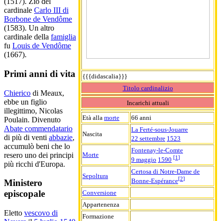
(1517). Zio del
cardinale
Carlo III di
Borbone de Vendôme
(1583). Un altro
cardinale della
famiglia
fu
Louis de Vendôme
(1667).
Primi anni di vita
{{{didascalia}}}
Titolo cardinalizio
Chierico
di Meaux,
ebbe un figlio
Incarichi attuali
illegittimo, Nicolas
Età alla
morte
66 anni
Poulain. Divenuto
Abate commendatario
La Ferté-sous-Jouarre
Nascita
di più di venti
abbazie
,
22 settembre
1523
accumulò beni che lo
Fontenay-le-Comte
resero uno dei principi
Morte
[
1
]
9 maggio
1590
più ricchi d'Europa.
Certosa di Notre-Dame de
Sepoltura
[
2
]
Bonne-Espérance
Ministero
episcopale
Conversione
Appartenenza
Eletto
vescovo di
Formazione