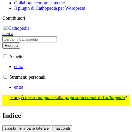
Collabora economicamente
Il plugin di Cathopedia per Wordpress
Contributori
Cerca
Ricerca
Aspetto
entra
Strumenti personali
entra
Hai già messo
mi piace
sulla
pagina
facebook
di
Cathopedia
?
Indice
sposta nella barra laterale
nascondi