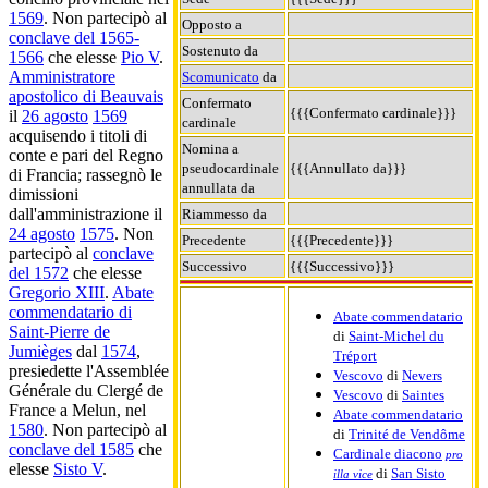
1569
. Non partecipò al
Opposto a
conclave del 1565-
Sostenuto da
1566
che elesse
Pio V
.
Amministratore
Scomunicato
da
apostolico di Beauvais
Confermato
{{{Confermato cardinale}}}
il
26 agosto
1569
cardinale
acquisendo i titoli di
Nomina a
conte e pari del Regno
pseudocardinale
{{{Annullato da}}}
di Francia; rassegnò le
annullata da
dimissioni
dall'amministrazione il
Riammesso da
24 agosto
1575
. Non
Precedente
{{{Precedente}}}
partecipò al
conclave
Successivo
{{{Successivo}}}
del 1572
che elesse
Gregorio XIII
.
Abate
commendatario di
Abate commendatario
Saint-Pierre de
di
Saint-Michel du
Jumièges
dal
1574
,
Tréport
presiedette l'Assemblée
Vescovo
di
Nevers
Générale du Clergé de
Vescovo
di
Saintes
France a Melun, nel
Abate commendatario
1580
. Non partecipò al
di
Trinité de Vendôme
conclave del 1585
che
Cardinale diacono
pro
elesse
Sisto V
.
di
San Sisto
illa vice