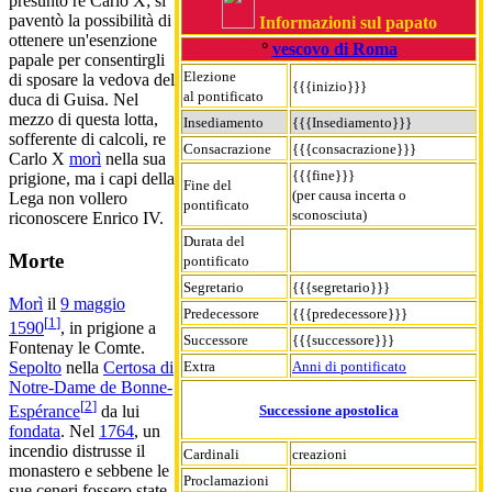
presunto re Carlo X; si
paventò la possibilità di
Informazioni sul papato
ottenere un'esenzione
°
vescovo di Roma
papale per consentirgli
Elezione
di sposare la vedova del
{{{inizio}}}
al pontificato
duca di Guisa. Nel
mezzo di questa lotta,
Insediamento
{{{Insediamento}}}
sofferente di calcoli, re
Consacrazione
{{{consacrazione}}}
Carlo X
morì
nella sua
{{{fine}}}
prigione, ma i capi della
Fine del
(per causa incerta o
Lega non vollero
pontificato
sconosciuta)
riconoscere Enrico IV.
Durata del
Morte
pontificato
Segretario
{{{segretario}}}
Morì
il
9 maggio
Predecessore
{{{predecessore}}}
[
1
]
1590
, in prigione a
Successore
{{{successore}}}
Fontenay le Comte.
Extra
Anni di pontificato
Sepolto
nella
Certosa di
Notre-Dame de Bonne-
[
2
]
Successione apostolica
Espérance
da lui
fondata
. Nel
1764
, un
incendio distrusse il
Cardinali
creazioni
monastero e sebbene le
Proclamazioni
sue ceneri fossero state