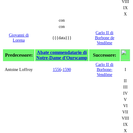
VIII
IX
X
con
con
Carlo II di
Giovanni di
{{{data}}}
Borbone de
Lorena
Vendôme
Abate commendatario di
Predecessore:
Successore:
Notre-Dame d'Ourscamp
Carlo II di
Antoine Loffroy
1556
-
1590
Borbone-
I
Vendôme
II
III
IV
V
VI
VII
VIII
IX
X