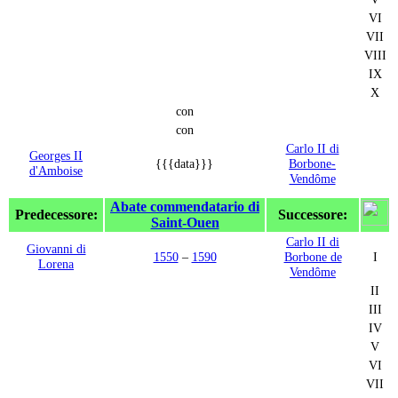
VI
VII
VIII
IX
X
con
con
Carlo II di
Georges II
{{{data}}}
Borbone-
d'Amboise
Vendôme
Abate commendatario di
Predecessore:
Successore:
Saint-Ouen
Carlo II di
Giovanni di
1550
–
1590
Borbone de
I
Lorena
Vendôme
II
III
IV
V
VI
VII