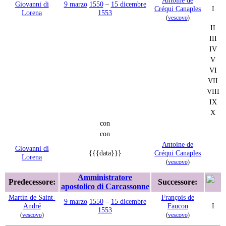
Antoine de
Giovanni di
9 marzo
1550
–
15 dicembre
Créqui Canaples
I
Lorena
1553
(
vescovo
)
II
III
IV
V
VI
VII
VIII
IX
X
con
con
Antoine de
Giovanni di
{{{data}}}
Créqui Canaples
Lorena
(
vescovo
)
Amministratore
Predecessore:
Successore:
apostolico di Carcassonne
Martín de Saint-
François de
9 marzo
1550
–
15 dicembre
André
Faucon
I
1553
(
vescovo
)
(
vescovo
)