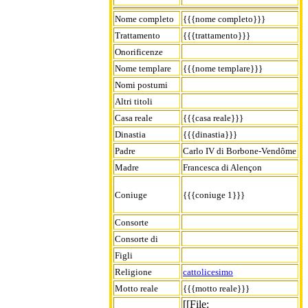
Nome completo
{{{nome completo}}}
Trattamento
{{{trattamento}}}
Onorificenze
Nome templare
{{{nome templare}}}
Nomi postumi
Altri titoli
Casa reale
{{{casa reale}}}
Dinastia
{{{dinastia}}}
Padre
Carlo IV di Borbone-Vendôme
Madre
Francesca di Alençon
Coniuge
{{{coniuge 1}}}
Consorte
Consorte di
Figli
Religione
cattolicesimo
Motto reale
{{{motto reale}}}
[[File: