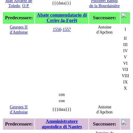
Juan Álvarez de
Philibert Babou
{{{data}}}
Toledo
,
O.P.
de la Bourdaisière
Abate commendatario di
Predecessore:
Successore:
Cerisy-la-Forêt
Georges II
Antoine
1550
-
1557
I
d'Amboise
d'Apchon
II
III
IV
V
VI
VII
VIII
IX
X
con
con
Georges II
Antoine
{{{data}}}
d'Amboise
d'Apchon
Amministratore
Predecessore:
Successore:
apostolico di Nantes