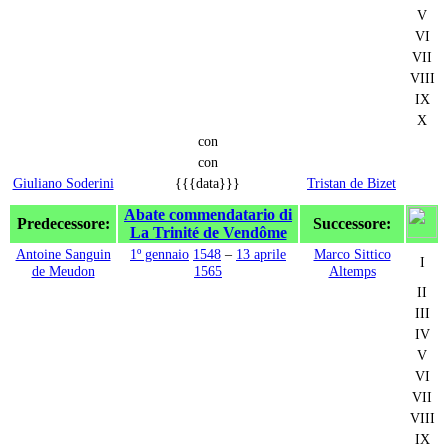
V
VI
VII
VIII
IX
X
con
con
Giuliano Soderini
{{{data}}}
Tristan de Bizet
Abate commendatario di
Predecessore:
Successore:
La Trinité de Vendôme
Antoine Sanguin
1º gennaio
1548
–
13 aprile
Marco Sittico
I
de Meudon
1565
Altemps
II
III
IV
V
VI
VII
VIII
IX