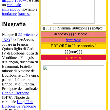
maggio
1590
), è stato
un
cardinale
,
arcivescovo
, sovrano e
fondatore
francese
.
Biografia
[[File:{{{Stemma istituzione}}}|50px]]
al secolo
{{{alsecolo}}}
Nacque il
22 settembre
[
3
]
battezzato
1523
a Ferté-sous-
Jouare in Francia.
ERRORE in "fase canonizz"
Quinto figlio di Carlo
{{{note}}}
IV di Borbone, duca di
Vendôme e Françoise
{{{motto}}}
d'Alençon, duchessa di
Beaumont. Fratello
minore di Antoine de
Bourbon, re di Navarra,
padre del futuro re
Enrico IV di Francia.
Pronipote del cardinale
Carlo di Borbone
(1476). Nipote del
cardinale
Luigi II di
Borbone de Vendôme