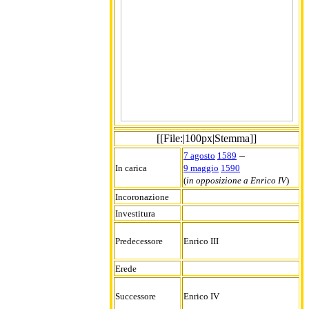
[[File:|100px|Stemma]]
–
7 agosto
1589
In carica
9 maggio
1590
(
in opposizione a Enrico IV
)
Incoronazione
Investitura
Predecessore
Enrico III
Erede
Successore
Enrico IV