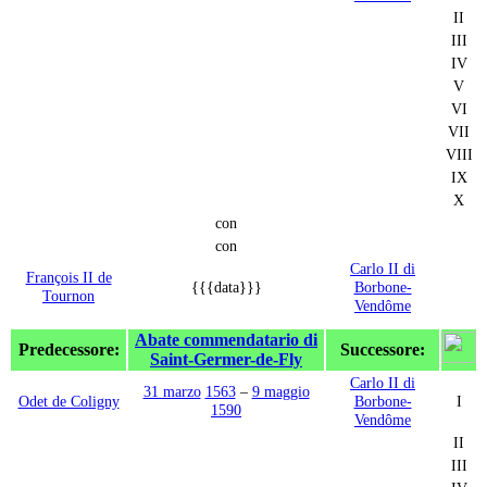
II
III
IV
V
VI
VII
VIII
IX
X
con
con
Carlo II di
François II de
{{{data}}}
Borbone-
Tournon
Vendôme
Abate commendatario di
Predecessore:
Successore:
Saint-Germer-de-Fly
Carlo II di
31 marzo
1563
–
9 maggio
Odet de Coligny
Borbone-
I
1590
Vendôme
II
III