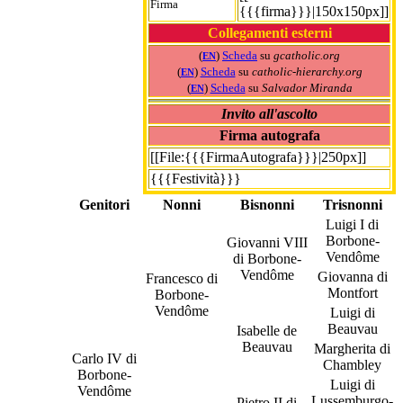
Firma
{{{firma}}}|150x150px]]
Collegamenti esterni
(
)
Scheda
su
gcatholic.org
EN
(
)
Scheda
su
catholic-hierarchy.org
EN
(
)
Scheda
su
Salvador Miranda
EN
Invito all'ascolto
Firma autografa
[[File:{{{FirmaAutografa}}}|250px]]
{{{Festività}}}
Genitori
Nonni
Bisnonni
Trisnonni
Luigi I di
Borbone-
Giovanni VIII
Vendôme
di Borbone-
Vendôme
Giovanna di
Francesco di
Montfort
Borbone-
Vendôme
Luigi di
Beauvau
Isabelle de
Beauvau
Margherita di
Carlo IV di
Chambley
Borbone-
Luigi di
Vendôme
Lussemburgo-
Pietro II di