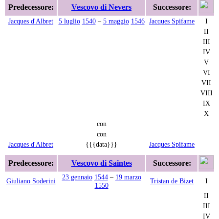
Predecessore:
Vescovo di Nevers
Successore:
Jacques d'Albret
5 luglio
1540
–
5 maggio
1546
Jacques Spifame
I
II
III
IV
V
VI
VII
VIII
IX
X
con
con
Jacques d'Albret
{{{data}}}
Jacques Spifame
Predecessore:
Vescovo di Saintes
Successore:
23 gennaio
1544
–
19 marzo
Giuliano Soderini
Tristan de Bizet
I
1550
II
III
IV