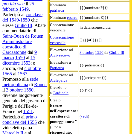
pro illa vice
il
25
Nominato
{{{nominatoP}}}
febbraio
1549
.
patriarca
Partecipò al
conclave
Nominato
eparca
{{{nominatoE}}}
del 1549-1550
che
Consacrazione
elesse
Giulio III
. Abate
in data sconosciuta
vescovile
commendatario di
Saint-Ouen de Rouen
.
Consacrazione
[[ {{{aC}}} ]]
Amministratore
vescovile
apostolico di
Elevazione ad
Carcassonne
dal
9
3 ottobre
1550
da
Giulio III
Arcivescovo
marzo
1550
al
15
Elevazione a
dicembre
1553
; e
{{{patriarca}}}
Patriarca
ancora, dal
4 ottobre
1565
al
1567
.
Elevazione ad
{{{arcieparca}}}
Promosso alla
sede
Arcieparca
metropolitana
di
Rouen
Creazione
il
3 ottobre
1550
,
{{{P}}}
a
Cardinale
divenne luogotenente
Creato
generale del governo di
Errore
Parigi e dell'Ile-de-
nell'espressione:
France nel
1551
.
carattere di
(
vedi
)
Partecipò al
primo
punteggiatura "
conclave del 1555
che
{" non
vide eletto papa
riconosciuto.
Marcello II
e al