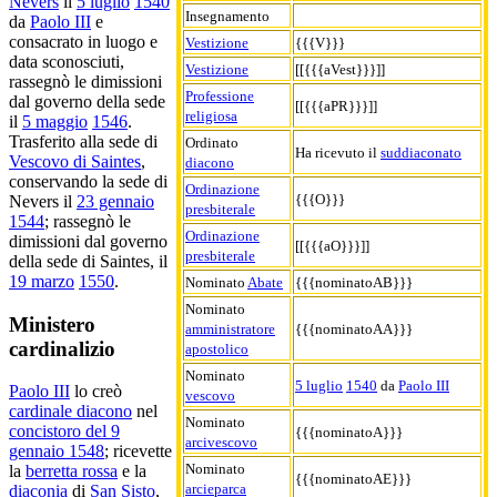
Nevers
il
5 luglio
1540
Insegnamento
da
Paolo III
e
consacrato in luogo e
Vestizione
{{{V}}}
data sconosciuti,
Vestizione
[[{{{aVest}}}]]
rassegnò le dimissioni
Professione
dal governo della sede
[[{{{aPR}}}]]
religiosa
il
5 maggio
1546
.
Trasferito alla sede di
Ordinato
Ha ricevuto il
suddiaconato
Vescovo di Saintes
,
diacono
conservando la sede di
Ordinazione
{{{O}}}
Nevers il
23 gennaio
presbiterale
1544
; rassegnò le
Ordinazione
dimissioni dal governo
[[{{{aO}}}]]
presbiterale
della sede di Saintes, il
19 marzo
1550
.
Nominato
Abate
{{{nominatoAB}}}
Nominato
Ministero
amministratore
{{{nominatoAA}}}
cardinalizio
apostolico
Nominato
5 luglio
1540
da
Paolo III
Paolo III
lo creò
vescovo
cardinale diacono
nel
Nominato
concistoro del 9
{{{nominatoA}}}
arcivescovo
gennaio 1548
; ricevette
Nominato
la
berretta rossa
e la
{{{nominatoAE}}}
arcieparca
diaconia
di
San Sisto
,