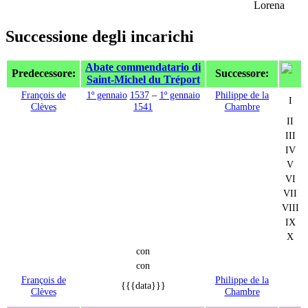
Lorena
Successione degli incarichi
Abate commendatario di
Predecessore:
Successore:
Saint-Michel du Tréport
François de
1º gennaio
1537
–
1º gennaio
Philippe de la
I
Clèves
1541
Chambre
II
III
IV
V
VI
VII
VIII
IX
X
con
con
François de
Philippe de la
{{{data}}}
Clèves
Chambre