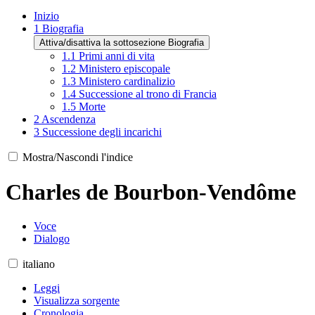
Inizio
1
Biografia
Attiva/disattiva la sottosezione Biografia
1.1
Primi anni di vita
1.2
Ministero episcopale
1.3
Ministero cardinalizio
1.4
Successione al trono di Francia
1.5
Morte
2
Ascendenza
3
Successione degli incarichi
Mostra/Nascondi l'indice
Charles de Bourbon-Vendôme
Voce
Dialogo
italiano
Leggi
Visualizza sorgente
Cronologia