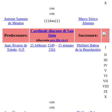
X
con
con
Antoine Sanguin
Marco Sittico
{{{data}}}
de Meudon
Altemps
Cardinale diacono di San
Predecessore:
Sisto
Successore:
(diaconia
pro illa vice
)
Juan Álvarez de
25 febbraio
1549
–
15 gennaio
Philibert Babou
I
Toledo
,
O.P.
1561
de la Bourdaisière
II
III
IV
V
VI
VII
VIII
IX
X
con
con