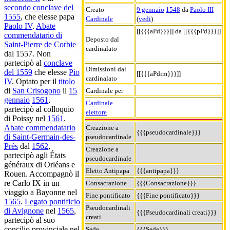
secondo conclave del
Creato
9 gennaio
1548
da
Paolo III
1555
, che elesse papa
Cardinale
(
vedi
)
Paolo IV
.
Abate
[[{{{aPd}}}]] da [[{{{pPd}}}]]
commendatario di
Deposto dal
Saint-Pierre de Corbie
cardinalato
dal 1557. Non
partecipò al
conclave
Dimissioni dal
del 1559
che elesse
Pio
[[{{{aPdim}}}]]
cardinalato
IV
. Optato per il
titolo
di
San Crisogono
il
15
Cardinale per
gennaio
1561
,
Cardinale
partecipò al colloquio
elettore
di Poissy nel
1561
.
Abate commendatario
Creazione a
{{{pseudocardinale}}}
di Saint-Germain-des-
pseudocardinale
Prés
dal
1562
,
Creazione a
partecipò agli États
pseudocardinale
généraux di Orléans e
Eletto Antipapa
{{{antipapa}}}
Rouen. Accompagnò il
re Carlo IX in un
Consacrazione
{{{Consacrazione}}}
viaggio a Bayonne nel
Fine pontificato
{{{Fine pontificato}}}
1565
.
Legato pontificio
Pseudocardinali
di Avignone
nel
1565
,
{{{Pseudocardinali creati}}}
creati
partecipò al suo
concilio provinciale nel
Sede
{{{Sede}}}