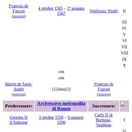
François de
4 ottobre
1565
–
1º gennaio
Faucon
Vitellozzo Vitelli
II
1567
(
vescovo
)
III
IV
V
VI
VII
VIII
IX
X
con
con
Martín de Saint-
François de
André
{{{data}}}
Faucon
(
vescovo
)
(
vescovo
)
Arcivescovo metropolita
Predecessore:
Successore:
di Rouen
Carlo II di
Georges II
3 ottobre
1550
–
9 maggio
Borbone-
I
d'Amboise
1590
Vendôme
II