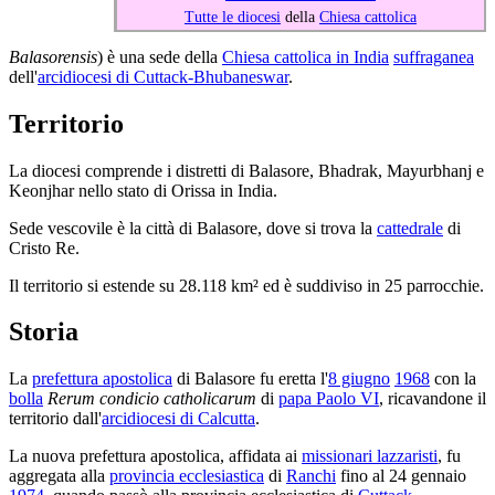
Tutte le diocesi
della
Chiesa cattolica
Balasorensis
) è una sede della
Chiesa cattolica in India
suffraganea
dell'
arcidiocesi di Cuttack-Bhubaneswar
.
Territorio
La diocesi comprende i distretti di Balasore, Bhadrak, Mayurbhanj e
Keonjhar nello stato di Orissa in India.
Sede vescovile è la città di Balasore, dove si trova la
cattedrale
di
Cristo Re.
Il territorio si estende su 28.118 km² ed è suddiviso in 25 parrocchie.
Storia
La
prefettura apostolica
di Balasore fu eretta l'
8 giugno
1968
con la
bolla
Rerum condicio catholicarum
di
papa Paolo VI
, ricavandone il
territorio dall'
arcidiocesi di Calcutta
.
La nuova prefettura apostolica, affidata ai
missionari lazzaristi
, fu
aggregata alla
provincia ecclesiastica
di
Ranchi
fino al 24 gennaio