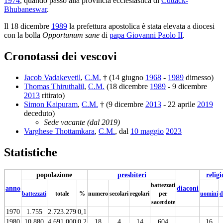
1974
, quando passò alla provincia ecclesiastica di
Cuttack-
Bhubaneswar
.
Il 18 dicembre
1989
la prefettura apostolica è stata elevata a diocesi
con la bolla
Opportunum sane
di
papa Giovanni Paolo II
.
Cronotassi dei vescovi
Jacob Vadakevetil
,
C.M.
† (14 giugno
1968
-
1989
dimesso)
Thomas Thiruthalil
,
C.M.
(18 dicembre
1989
- 9 dicembre
2013
ritirato)
Simon Kaipuram
,
C.M.
† (9 dicembre
2013
- 22 aprile
2019
deceduto)
Sede vacante (dal 2019)
Varghese Thottamkara
,
C.M.
, dal
10 maggio
2023
Statistiche
popolazione
presbiteri
religi
battezzati
anno
diaconi
battezzati
totale
%
numero
secolari
regolari
per
uomini
d
sacerdote
1970
1.755
2.723.279
0,1
1980
10.880
4.691.000
0,2
18
4
14
604
16