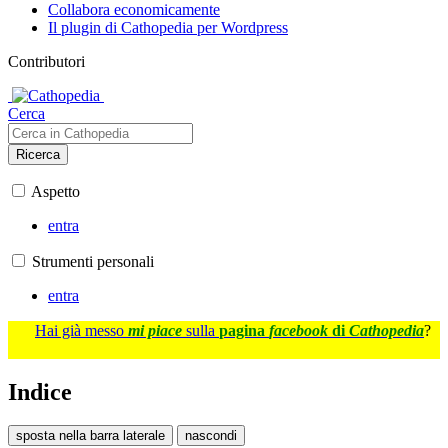
Collabora economicamente
Il plugin di Cathopedia per Wordpress
Contributori
Cerca
Ricerca
Aspetto
entra
Strumenti personali
entra
Hai già messo
mi piace
sulla
pagina
facebook
di
Cathopedia
?
Indice
sposta nella barra laterale
nascondi