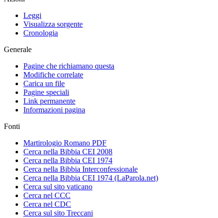
Leggi
Visualizza sorgente
Cronologia
Generale
Pagine che richiamano questa
Modifiche correlate
Carica un file
Pagine speciali
Link permanente
Informazioni pagina
Fonti
Martirologio Romano PDF
Cerca nella Bibbia CEI 2008
Cerca nella Bibbia CEI 1974
Cerca nella Bibbia Interconfessionale
Cerca nella Bibbia CEI 1974 (LaParola.net)
Cerca sul sito vaticano
Cerca nel CCC
Cerca nel CDC
Cerca sul sito Treccani