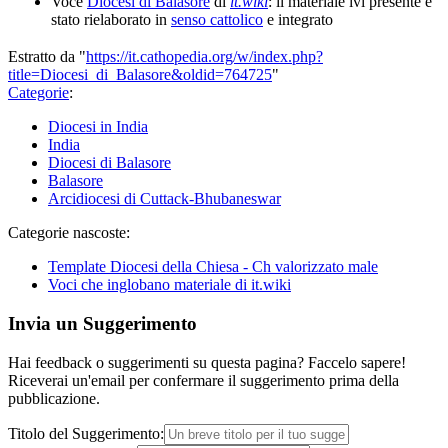
Voce
Diocesi di Balasore
di
it.wiki
: il materiale ivi presente è
stato rielaborato in
senso cattolico
e integrato
Estratto da "
https://it.cathopedia.org/w/index.php?
title=Diocesi_di_Balasore&oldid=764725
"
Categorie
:
Diocesi in India
India
Diocesi di Balasore
Balasore
Arcidiocesi di Cuttack-Bhubaneswar
Categorie nascoste:
Template Diocesi della Chiesa - Ch valorizzato male
Voci che inglobano materiale di it.wiki
Invia un Suggerimento
Hai feedback o suggerimenti su questa pagina? Faccelo sapere!
Riceverai un'email per confermare il suggerimento prima della
pubblicazione.
Titolo del Suggerimento: