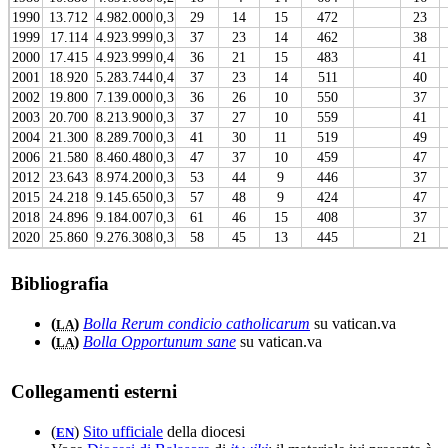
1990
13.712
4.982.000
0,3
29
14
15
472
23
1999
17.114
4.923.999
0,3
37
23
14
462
38
2000
17.415
4.923.999
0,4
36
21
15
483
41
2001
18.920
5.283.744
0,4
37
23
14
511
40
2002
19.800
7.139.000
0,3
36
26
10
550
37
2003
20.700
8.213.900
0,3
37
27
10
559
41
2004
21.300
8.289.700
0,3
41
30
11
519
49
2006
21.580
8.460.480
0,3
47
37
10
459
47
2012
23.643
8.974.200
0,3
53
44
9
446
37
2015
24.218
9.145.650
0,3
57
48
9
424
47
2018
24.896
9.184.007
0,3
61
46
15
408
37
2020
25.860
9.276.308
0,3
58
45
13
445
21
Bibliografia
(
)
Bolla Rerum condicio catholicarum
su vatican.va
LA
(
)
Bolla Opportunum sane
su vatican.va
LA
Collegamenti esterni
(
)
Sito ufficiale
della diocesi
EN