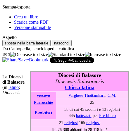
Stampa/esporta
Crea un libro
Scarica come PDF
Versione stampabile
Aspetto
sposta nella barra laterale
nascondi
Da Cathopedia, l'enciclopedia cattolica.
100%
Diocesi di Balasore
La
Diocesi
Dioecesis Balasorensis
di Balasore
Chiesa latina
(in
latino
:
Dioecesis
vescovo
Varghese Thottamkara
,
C.M.
Parrocchie
25
58 di cui 45 secolari e 13 regolari
Presbiteri
445
battezzati
per
Presbitero
21
religiosi
165
religiose
9.276.308 abitanti in 28.118 km²