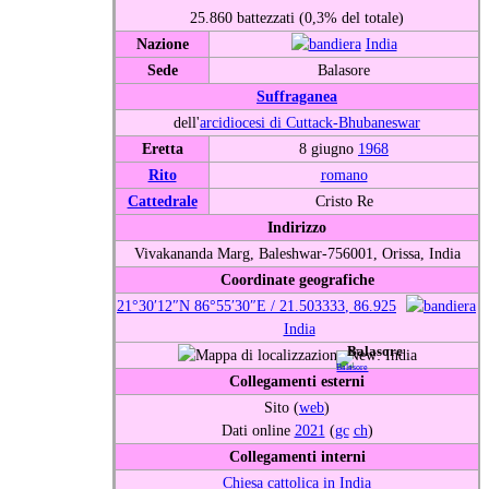
25.860 battezzati (0,3% del totale)
Nazione
India
Sede
Balasore
Suffraganea
dell'
arcidiocesi di Cuttack-Bhubaneswar
Eretta
8 giugno
1968
Rito
romano
Cattedrale
Cristo Re
Indirizzo
Vivakananda Marg, Baleshwar-756001, Orissa, India
Coordinate geografiche
21°30′12″N
86°55′30″E
/
21.503333
,
86.925
India
Balasore
Collegamenti esterni
Sito (
web
)
Dati online
2021
(
gc
ch
)
Collegamenti interni
Chiesa cattolica in India