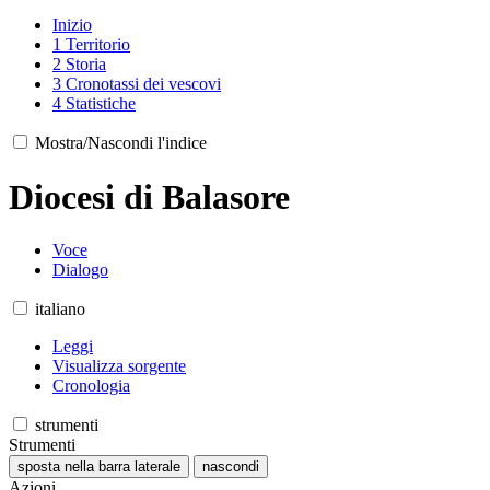
Inizio
1
Territorio
2
Storia
3
Cronotassi dei vescovi
4
Statistiche
Mostra/Nascondi l'indice
Diocesi di Balasore
Voce
Dialogo
italiano
Leggi
Visualizza sorgente
Cronologia
strumenti
Strumenti
sposta nella barra laterale
nascondi
Azioni