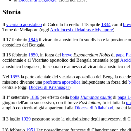
Storia
Il
vicariato apostolico
di Calcutta fu eretto il 18 aprile
1834
con il
bre
Tomé de Meliapore (oggi
Arcidiocesi di Madras e Mylapore
).
Il 17 febbraio
1845
il vicariato apostolico fu suddiviso e la porzione or
apostolico del Bengala.
Il 15 febbraio
1850
, in forza del
breve
Exponendum Nobis
di
papa Pi
occidentale e al Vicariato apostolico del Bengala orientale (oggi
Arcid
apostolico bengalese, fu separato e annesso al vicariato apostolico del
Nel
1855
la parte orientale del vicariato apostolico del Bengala occiden
missione divenne una
prefettura apostolica
indipendente in forza del
b
centrale (oggi
Diocesi di Krishnagar
).
Il 1º settembre
1886
per effetto della
bolla
Humanae salutis
di
papa L
giugno dell'anno successivo, con il breve
Post initam
, fu istituita la
pr
ampliò con territori già appartenuti alla
Diocesi di Allahabad
, tra cui 
Il 3 luglio
1929
passarono sotto la giurisdizione degli arcivescovi di C
L'8 febbraio
1951
l'ex possedimento francese di Chandernagor, che dip