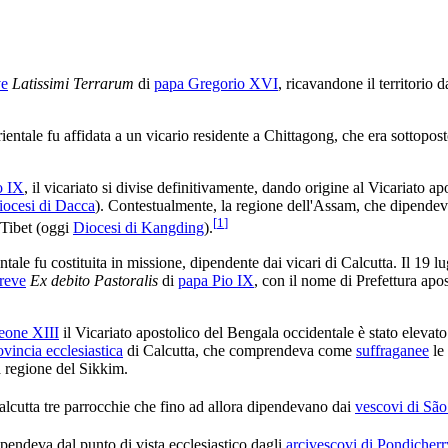
ve
Latissimi Terrarum
di
papa Gregorio XVI
, ricavandone il territorio d
ientale fu affidata a un vicario residente a Chittagong, che era sottopost
o IX
, il vicariato si divise definitivamente, dando origine al Vicariato a
iocesi di Dacca
). Contestualmente, la regione dell'Assam, che dipendeva
[
1
]
 Tibet (oggi
Diocesi di Kangding
).
tale fu costituita in missione, dipendente dai vicari di Calcutta. Il 19 l
reve
Ex debito Pastoralis
di
papa Pio IX
, con il nome di Prefettura apo
eone XIII
il Vicariato apostolico del Bengala occidentale è stato elevato
ovincia ecclesiastica
di Calcutta, che comprendeva come
suffraganee
le 
la regione del Sikkim.
alcutta tre parrocchie che fino ad allora dipendevano dai
vescovi di Sã
endeva dal punto di vista ecclesiastico dagli
arcivescovi di Pondicherr