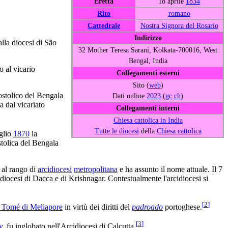
Eretta
18 aprile
1834
Rito
romano
Cattedrale
Nostra Signora del Rosario
Indirizzo
alla diocesi di São
32 Mother Teresa Sarani, Kolkata-700016, West
Bengal, India
o al vicario
Collegamenti esterni
Sito (
web
)
postolico del Bengala
Dati online
2023
(
gc
ch
)
 dal vicariato
Collegamenti interni
Chiesa cattolica in India
Tutte le diocesi
della
Chiesa cattolica
uglio
1870
la
stolica del Bengala
 al rango di
arcidiocesi
metropolitana
e ha assunto il nome attuale. Il 7
diocesi di Dacca e di Krishnagar. Contestualmente l'arcidiocesi si
[
2
]
o Tomé di Meliapore
in virtù dei diritti del
padroado
portoghese.
[
3
]
y
, fu inglobato nell'Arcidiocesi di Calcutta.