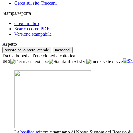
Cerca sul sito Treccani
Stampa/esporta
Crea un libro
Scarica come PDF
Versione stampabile
Aspetto
sposta nella barra laterale
nascondi
Da Cathopedia, l'enciclopedia cattolica.
100%
La
basilica minore
e santuario di Nostra Signora del Rosario di