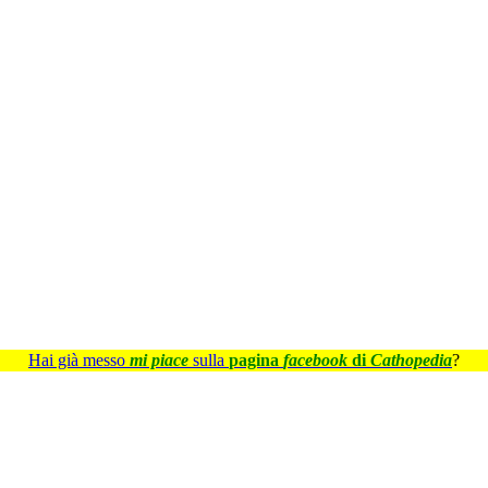
Hai già messo
mi piace
sulla
pagina
facebook
di
Cathopedia
?