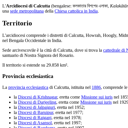
L'
Arcidiocesi di Calcutta
(bengalese: কলকাতার বিশপের এলাকা,
Kalakātār
una
sede metropolitana
della
Chiesa cattolica in India
.
Territorio
L'arcidiocesi comprende i distretti di Calcutta, Howrah, Hoogly, Mid
nel Bengala Occidentale in India.
Sede arcivescovile è la città di Calcutta, dove si trova la
cattedrale di
santuario di Nostra Signora del Rosario.
Il territorio si estende su 29.858 km².
Provincia ecclesiastica
La
provincia ecclesiastica
di Calcutta, istituita nel
1886
, comprende le
la
Diocesi di Krishnagar
, eretta come
Missione sui iuris
nel 1855
la
Diocesi di Darjeeling
, eretta come
Missione sui iuris
nel 1929
la
Diocesi di Jalpaiguri
, eretta nel 1952;
la
Diocesi di Baruipur
, eretta nel 1977;
la
Diocesi di Raiganj
, eretta nel 1978;
la
Diocesi di Asansol
, eretta nel 1997;
la
Diocesi di Bagdogra
, eretta nel 1997.