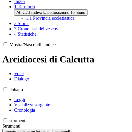
Inizio
1
Territorio
Attiva/disattiva la sottosezione Territorio
1.1
Provincia ecclesiastica
2
Storia
3
Cronotassi dei vescovi
4
Statistiche
Mostra/Nascondi l'indice
Arcidiocesi di Calcutta
Voce
Dialogo
italiano
Leggi
Visualizza sorgente
Cronologia
strumenti
Strumenti
sposta nella barra laterale
nascondi