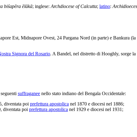
a biśapēra ēlākā
; inglese:
Archdiocese of Calcutta
;
latino
:
Archidioeces
napore Est, Midnapore Ovest, 24 Pargana Nord (in parte) e Bankura (la 
 Nostra Signora del Rosario
. A Bandel, nel distretto di Hooghly, sorge la
 seguenti
suffraganee
nello stato indiano del Bengala Occidentale:
, diventata poi
prefettura apostolica
nel 1870 e diocesi nel 1886;
, diventata poi
prefettura apostolica
nel 1929 e diocesi nel 1931;