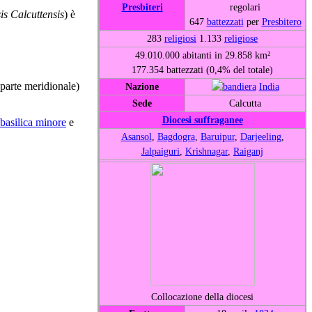
Presbiteri
regolari
is Calcuttensis
) è
647
battezzati
per
Presbitero
283
religiosi
1.133
religiose
49.010.000 abitanti in 29.858 km²
177.354 battezzati (0,4% del totale)
parte meridionale)
Nazione
India
Sede
Calcutta
Diocesi suffraganee
basilica minore
e
Asansol
,
Bagdogra
,
Baruipur
,
Darjeeling
,
Jalpaiguri
,
Krishnagar
,
Raiganj
Collocazione della diocesi