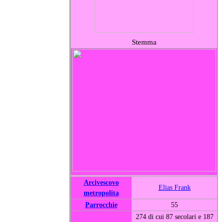
Stemma
Arcivescovo
Elias Frank
metropolita
Parrocchie
55
274 di cui 87 secolari e 187