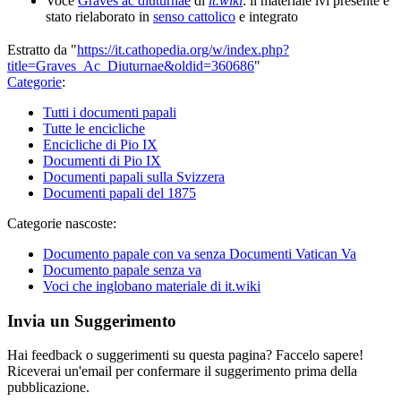
Voce
Graves ac diuturnae
di
it.wiki
: il materiale ivi presente è
stato rielaborato in
senso cattolico
e integrato
Estratto da "
https://it.cathopedia.org/w/index.php?
title=Graves_Ac_Diuturnae&oldid=360686
"
Categorie
:
Tutti i documenti papali
Tutte le encicliche
Encicliche di Pio IX
Documenti di Pio IX
Documenti papali sulla Svizzera
Documenti papali del 1875
Categorie nascoste:
Documento papale con va senza Documenti Vatican Va
Documento papale senza va
Voci che inglobano materiale di it.wiki
Invia un Suggerimento
Hai feedback o suggerimenti su questa pagina? Faccelo sapere!
Riceverai un'email per confermare il suggerimento prima della
pubblicazione.