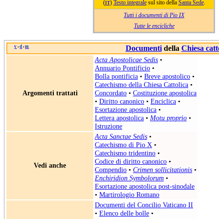
(
)
Testo integrale
sul sito della
Santa Sede
.
IT
Tutti i documenti di Pio IX
Tutte le encicliche
v
d
m
Documenti
della
Chiesa catt
•
•
Acta Apostolicae Sedis
•
Annuario Pontificio
•
Bolla pontificia
•
Breve apostolico
•
Catechismo della Chiesa Cattolica
•
Argomenti trattati
Concordato
•
Costituzione apostolica
•
Diritto canonico
•
Enciclica
•
Esortazione apostolica
•
Lettera apostolica
•
Motu proprio
•
Istruzione
Acta Sanctae Sedis
•
Catechismo di Pio X
•
Catechismo tridentino
•
Codice di diritto canonico
•
Vedi anche
Compendio
•
Crimen sollicitationis
•
Enchiridion Symbolorum
•
Esortazione apostolica post-sinodale
•
Martirologio Romano
Documenti del Concilio Vaticano II
•
Elenco delle bolle
•