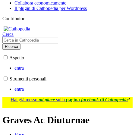
Collabora economicamente
Il plugin di Cathopedia per Wordpress
Contributori
Cerca
Ricerca
Aspetto
entra
Strumenti personali
entra
Hai già messo
mi piace
sulla
pagina
facebook
di
Cathopedia
?
Graves Ac Diuturnae
Voce