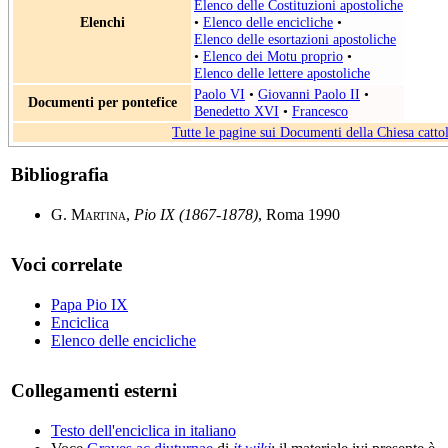
Elenco delle Costituzioni apostoliche
Elenchi
•
Elenco delle encicliche
•
Elenco delle esortazioni apostoliche
•
Elenco dei Motu proprio
•
Elenco delle lettere apostoliche
Paolo VI
•
Giovanni Paolo II
•
Documenti per pontefice
Benedetto XVI
•
Francesco
Tutte le pagine sui Documenti della Chiesa catto
Bibliografia
G. Martina
,
Pio IX (1867-1878)
, Roma 1990
Voci correlate
Papa Pio IX
Enciclica
Elenco delle encicliche
Collegamenti esterni
Testo dell'enciclica in italiano