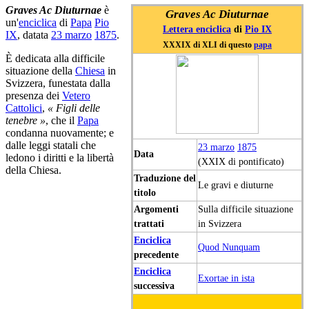
Graves Ac Diuturnae
è
Graves Ac Diuturnae
un'
enciclica
di
Papa
Pio
Lettera enciclica
di
Pio IX
IX
, datata
23 marzo
1875
.
XXXIX di XLI di questo
papa
È dedicata alla difficile
situazione della
Chiesa
in
Svizzera, funestata dalla
presenza dei
Vetero
Cattolici
,
« Figli delle
tenebre »
, che il
Papa
condanna nuovamente; e
dalle leggi statali che
23 marzo
1875
Data
ledono i diritti e la libertà
(XXIX di pontificato)
della Chiesa.
Traduzione del
Le gravi e diuturne
titolo
Argomenti
Sulla difficile situazione
trattati
in Svizzera
Enciclica
Quod Nunquam
precedente
Enciclica
Exortae in ista
successiva