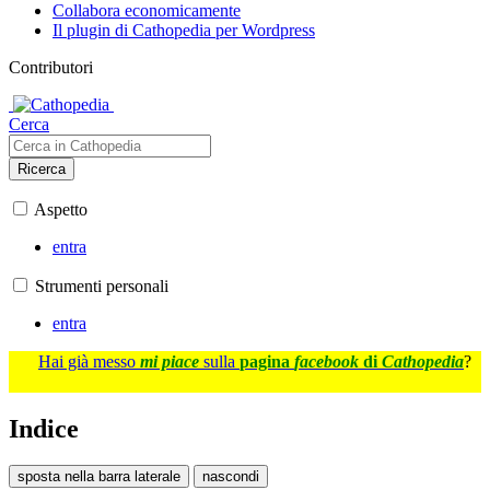
Collabora economicamente
Il plugin di Cathopedia per Wordpress
Contributori
Cerca
Ricerca
Aspetto
entra
Strumenti personali
entra
Hai già messo
mi piace
sulla
pagina
facebook
di
Cathopedia
?
Indice
sposta nella barra laterale
nascondi