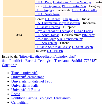
P.U.C. Perù
;
U. Antonio Ruiz de Montoya
·
Porto
Rico:
U. Bayamón
;
P.U.C. Porto Rico
·
Uruguay:
U.C. Uruguay
·
Venezuela:
U.C. Andrés Bello
;
P.U.C. Santa Rosa
Corea:
C.U. Korea
·
Daegu C.U.
·
India:
P.A. Dharmaram Vidya Kshetram
·
Indonesia:
U. Sanata Dharma
·
Filippine:
Loyola School of Theology
;
U. San Carlos
;
Asia
P.U. Santo Tomas
·
Gerusalemme:
Biblicum
;
École Biblique
;
S.B. Franciscanum
;
S.T. Salesianum
·
Libano:
U. Santo Spirito di Kaslik
;
U. Saint-Joseph
·
Taiwan:
U.C. Fu Jen
Estratto da "
https://it.cathopedia.org/w/index.php?
title=Pontificia_Facoltà_Teologica_Teresianum&oldid=775518
"
Categorie
:
Tutte le università
Università carmelitane
Università fondate nel 1935
Università in Italia
Università di Roma
Roma
Pontificia Facoltà Teologica Teresianum
Carmelitani