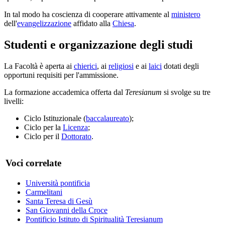
In tal modo ha coscienza di cooperare attivamente al
ministero
dell'
evangelizzazione
affidato alla
Chiesa
.
Studenti e organizzazione degli studi
La Facoltà è aperta ai
chierici
, ai
religiosi
e ai
laici
dotati degli
opportuni requisiti per l'ammissione.
La formazione accademica offerta dal
Teresianum
si svolge su tre
livelli:
Ciclo Istituzionale (
baccalaureato
);
Ciclo per la
Licenza
;
Ciclo per il
Dottorato
.
Voci correlate
Università pontificia
Carmelitani
Santa Teresa di Gesù
San Giovanni della Croce
Pontificio Istituto di Spiritualità Teresianum