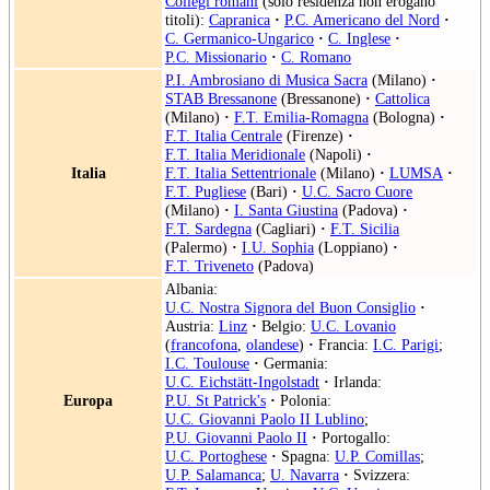
Collegi romani
(solo residenza non erogano
titoli):
Capranica
·
P.C. Americano del Nord
·
C. Germanico-Ungarico
·
C. Inglese
·
P.C. Missionario
·
C. Romano
P.I. Ambrosiano di Musica Sacra
(Milano)
·
STAB Bressanone
(Bressanone)
·
Cattolica
(Milano)
·
F.T. Emilia-Romagna
(Bologna)
·
F.T. Italia Centrale
(Firenze)
·
F.T. Italia Meridionale
(Napoli)
·
Italia
F.T. Italia Settentrionale
(Milano)
·
LUMSA
·
F.T. Pugliese
(Bari)
·
U.C. Sacro Cuore
(Milano)
·
I. Santa Giustina
(Padova)
·
F.T. Sardegna
(Cagliari)
·
F.T. Sicilia
(Palermo)
·
I.U. Sophia
(Loppiano)
·
F.T. Triveneto
(Padova)
Albania:
U.C. Nostra Signora del Buon Consiglio
·
Austria:
Linz
·
Belgio:
U.C. Lovanio
(
francofona
,
olandese
)
·
Francia:
I.C. Parigi
;
I.C. Toulouse
·
Germania:
U.C. Eichstätt-Ingolstadt
·
Irlanda:
Europa
P.U. St Patrick's
·
Polonia:
U.C. Giovanni Paolo II Lublino
;
P.U. Giovanni Paolo II
·
Portogallo:
U.C. Portoghese
·
Spagna:
U.P. Comillas
;
U.P. Salamanca
;
U. Navarra
·
Svizzera: