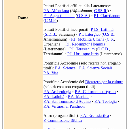
Istituti Pontifici affiliati alla Lateranense:
P.A. Alfonsiana
(
Alfonsianum
,
C.SS.R.
)
·
P.I. Augustinianum
(
O.S.A.
)
·
P.I. Claretianum
Roma
(
C.M.F.
)
Istituti Pontifici incorporati:
P.I.S. Latinità
(
S.D.B.
, Salesiana)
·
P.I. Liturgico
(
O.S.B.
,
Anselmianum)
·
P.I. Mobilità Umana
(
C.S.
,
Urbaniana)
·
P.I. Redemptor Hominis
(Lateranense)
·
P.I. Teresianum
(
O.C.D.
,
Teresianum)
·
P.I. Utriusque Iuris
(Lateranense)
Pontificie Accademie (solo ricerca non erogano
titoli):
P.A. Scienze
·
P.A. Scienze Sociali
·
P.A. Vita
Pontificie Accademie del
Dicastero per la cultura
(solo ricerca non erogano titoli):
P.A. Archeologia
·
P.A. Cultorum martyrum
·
P.A. Latinità
·
P.A. Mariana
·
P.A. San Tommaso d'Aquino
·
P.A. Teologia
·
P.A. Virtuosi al Pantheon
Altro (erogano titoli):
P.A. Ecclesiastica
·
P. Commissione Biblica