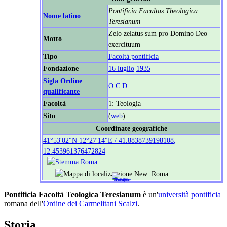
Pontificia Facultas Theologica
Nome latino
Teresianum
Zelo zelatus sum pro Domino Deo
Motto
exercituum
Tipo
Facoltà pontificia
Fondazione
16 luglio
1935
Sigla Ordine
O.C.D.
qualificante
Facoltà
1: Teologia
Sito
(
web
)
Coordinate geografiche
41°53′02″N
12°27′14″E
/
41.8838739198108
,
12.453961376472824
Roma
Pontificia Facoltà Teologica Teresianum
è un'
università pontificia
romana dell'
Ordine dei Carmelitani Scalzi
.
Storia