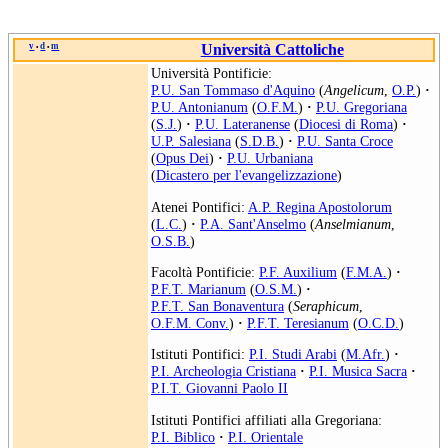
v
d
m
Università Cattoliche
•
•
Università Pontificie:
P.U. San Tommaso d'Aquino
(
Angelicum
,
O.P.
)
·
P.U. Antonianum
(
O.F.M.
)
·
P.U. Gregoriana
(
S.J.
)
·
P.U. Lateranense
(
Diocesi di Roma
)
·
U.P. Salesiana
(
S.D.B.
)
·
P.U. Santa Croce
(
Opus Dei
)
·
P.U. Urbaniana
(
Dicastero per l'evangelizzazione
)
Atenei Pontifici:
A.P. Regina Apostolorum
(
L.C.
)
·
P.A. Sant'Anselmo
(
Anselmianum
,
O.S.B.
)
Facoltà Pontificie:
P.F. Auxilium
(
F.M.A.
)
·
P.F.T. Marianum
(
O.S.M.
)
·
P.F.T. San Bonaventura
(
Seraphicum
,
O.F.M. Conv.
)
·
P.F.T. Teresianum
(
O.C.D.
)
Istituti Pontifici:
P.I. Studi Arabi
(
M.Afr.
)
·
P.I. Archeologia Cristiana
·
P.I. Musica Sacra
·
P.I.T. Giovanni Paolo II
Istituti Pontifici affiliati alla Gregoriana:
P.I. Biblico
·
P.I. Orientale