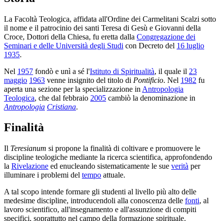
La Facoltà Teologica, affidata all'Ordine dei Carmelitani Scalzi sotto
il nome e il patrocinio dei santi Teresa di Gesù e Giovanni della
Croce, Dottori della Chiesa, fu eretta dalla
Congregazione dei
Seminari e delle Università degli Studi
con Decreto del
16 luglio
1935
.
Nel
1957
fondò e unì a sé l'
Istituto di Spiritualità
, il quale il
23
maggio
1963
venne insignito del titolo di
Pontificio
. Nel
1982
fu
aperta una sezione per la specializzazione in
Antropologia
Teologica
, che dal febbraio
2005
cambiò la denominazione in
Antropologia
Cristiana
.
Finalità
Il
Teresianum
si propone la finalità di coltivare e promuovere le
discipline teologiche mediante la ricerca scientifica, approfondendo
la
Rivelazione
ed enucleando sistematicamente le sue
verità
per
illuminare i problemi del
tempo
attuale.
A tal scopo intende formare gli studenti al livello più alto delle
medesime discipline, introducendoli alla conoscenza delle
fonti
, al
lavoro scientifico, all'insegnamento e all'assunzione di compiti
specifici, soprattutto nel campo della formazione spirituale.