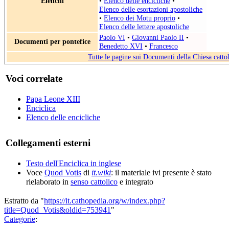
Elenchi
•
Elenco delle encicliche
•
Elenco delle esortazioni apostoliche
•
Elenco dei Motu proprio
•
Elenco delle lettere apostoliche
Paolo VI
•
Giovanni Paolo II
•
Documenti per pontefice
Benedetto XVI
•
Francesco
Tutte le pagine sui Documenti della Chiesa catto
Voci correlate
Papa Leone XIII
Enciclica
Elenco delle encicliche
Collegamenti esterni
Testo dell'Enciclica in inglese
Voce
Quod Votis
di
it.wiki
: il materiale ivi presente è stato
rielaborato in
senso cattolico
e integrato
Estratto da "
https://it.cathopedia.org/w/index.php?
title=Quod_Votis&oldid=753941
"
Categorie
: