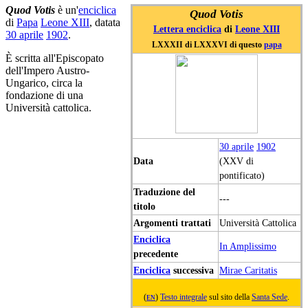
Quod Votis
è un'
enciclica
Quod Votis
di
Papa
Leone XIII
, datata
Lettera enciclica
di
Leone XIII
30 aprile
1902
.
LXXXII di LXXXVI di questo
papa
È scritta all'Episcopato
dell'Impero Austro-
Ungarico, circa la
fondazione di una
Università cattolica.
30 aprile
1902
Data
(XXV di
pontificato)
Traduzione del
---
titolo
Argomenti trattati
Università Cattolica
Enciclica
In Amplissimo
precedente
Enciclica
successiva
Mirae Caritatis
(
)
Testo integrale
sul sito della
Santa Sede
.
EN