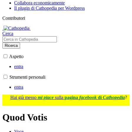
Collabora economicamente
Il plugin di Cathopedia per Wordpress
Contributori
Cerca
Ricerca
Aspetto
entra
Strumenti personali
entra
Hai già messo
mi piace
sulla
pagina
facebook
di
Cathopedia
?
Quod Votis
Voce