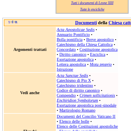
Tutti i documenti di Leone XIII
Tutte le encicliche
v
d
m
Documenti
della
Chiesa catt
•
•
Acta Apostolicae Sedis
•
Annuario Pontificio
•
Bolla pontificia
•
Breve apostolico
•
Catechismo della Chiesa Cattolica
•
Argomenti trattati
Concordato
•
Costituzione apostolica
•
Diritto canonico
•
Enciclica
•
Esortazione apostolica
•
Lettera apostolica
•
Motu proprio
•
Istruzione
Acta Sanctae Sedis
•
Catechismo di Pio X
•
Catechismo tridentino
•
Codice di diritto canonico
•
Vedi anche
Compendio
•
Crimen sollicitationis
•
Enchiridion Symbolorum
•
Esortazione apostolica post-sinodale
•
Martirologio Romano
Documenti del Concilio Vaticano II
•
Elenco delle bolle
•
Elenco delle Costituzioni apostoliche