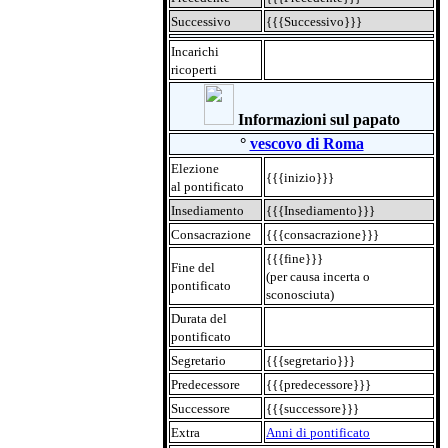
Successivo
{{{Successivo}}}
Incarichi
ricoperti
Informazioni sul papato
°
vescovo di Roma
Elezione
{{{inizio}}}
al pontificato
Insediamento
{{{Insediamento}}}
Consacrazione
{{{consacrazione}}}
{{{fine}}}
Fine del
(per causa incerta o
pontificato
sconosciuta)
Durata del
pontificato
Segretario
{{{segretario}}}
Predecessore
{{{predecessore}}}
Successore
{{{successore}}}
Extra
Anni di pontificato