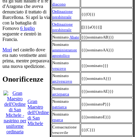
tra gli stati italiani e il re
diacono
d'Aragona che aveva
Ordinazione
denunciato il trattato di
{{{O}}}
presbiterale
Barcellona. Si aprì la via
con la battaglia di
Ordinazione
[[{{{aO}}}]]
Fornovo
6 luglio
presbiterale
seguente e rientrò in
Nominato
Abate
{{{nominatoAB}}}
Francia.
Nominato
Morì
nel castello dove
amministratore
{{{nominatoAA}}}
era nato ventisette anni
apostolico
prima, mentre preparava
Nominato
{{{nominato}}}
una nuova spedizione.
vescovo
Nominato
Onorificenze
{{{nominatoA}}}
arcivescovo
Nominato
{{{nominatoAE}}}
arcieparca
Gran
Nominato
{{{nominatoP}}}
Maestro
patriarca
dell'Ordine
Nominato
{{{nominatoE}}}
di San
eparca
Michele
Consacrazione
{{{C}}}
vescovile