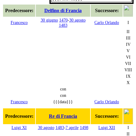
Predecessore:
Delfino di Francia
Successore:
30 giugno
1470
-
30 agosto
Francesco
Carlo Orlando
I
1483
II
III
IV
V
VI
VII
VIII
IX
X
con
con
Francesco
{{{data}}}
Carlo Orlando
Predecessore:
Re di Francia
Successore:
Luigi XI
30 agosto
1483
-
7 aprile
1498
Luigi XII
I
II