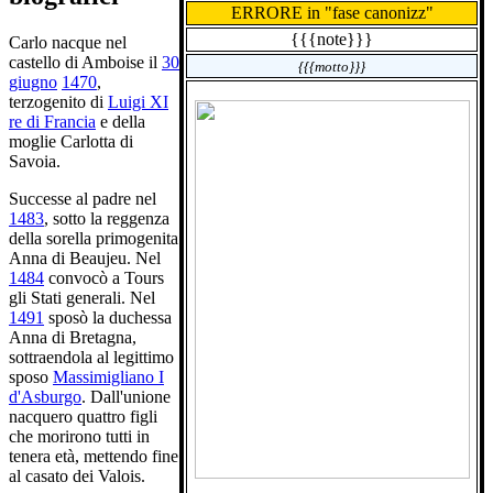
ERRORE in "fase canonizz"
{{{note}}}
Carlo nacque nel
castello di Amboise il
30
{{{motto}}}
giugno
1470
,
terzogenito di
Luigi XI
re di Francia
e della
moglie Carlotta di
Savoia.
Successe al padre nel
1483
, sotto la reggenza
della sorella primogenita
Anna di Beaujeu. Nel
1484
convocò a Tours
gli Stati generali. Nel
1491
sposò la duchessa
Anna di Bretagna,
sottraendola al legittimo
sposo
Massimigliano I
d'Asburgo
. Dall'unione
nacquero quattro figli
che morirono tutti in
tenera età, mettendo fine
al casato dei Valois.