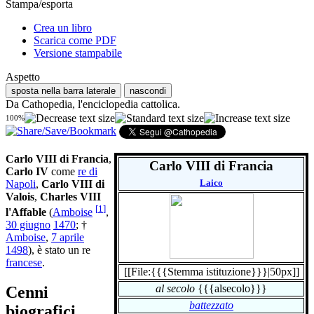
Stampa/esporta
Crea un libro
Scarica come PDF
Versione stampabile
Aspetto
sposta nella barra laterale
nascondi
Da Cathopedia, l'enciclopedia cattolica.
100%
Carlo VIII di Francia
,
Carlo VIII di Francia
Carlo IV
come
re di
Laico
Napoli
,
Carlo VIII di
Valois
,
Charles VIII
[
1
]
l'Affable
(
Amboise
,
30 giugno
1470
; †
Amboise
,
7 aprile
1498
), è stato un re
francese
.
[[File:{{{Stemma istituzione}}}|50px]]
al secolo
{{{alsecolo}}}
Cenni
battezzato
biografici