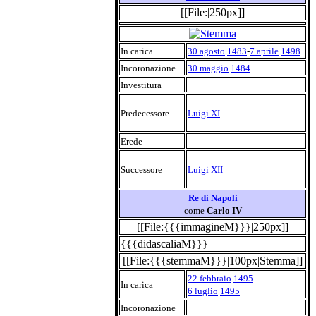
[[File:|250px]]
In carica
30 agosto
1483
-
7 aprile
1498
Incoronazione
30 maggio
1484
Investitura
Predecessore
Luigi XI
Erede
Successore
Luigi XII
Re di Napoli
come
Carlo IV
[[File:{{{immagineM}}}|250px]]
{{{didascaliaM}}}
[[File:{{{stemmaM}}}|100px|Stemma]]
–
22 febbraio
1495
In carica
6 luglio
1495
Incoronazione