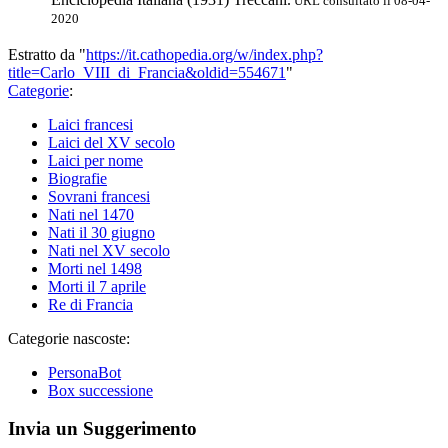
URL consultato il 08-04-
2020
Estratto da "
https://it.cathopedia.org/w/index.php?
title=Carlo_VIII_di_Francia&oldid=554671
"
Categorie
:
Laici francesi
Laici del XV secolo
Laici per nome
Biografie
Sovrani francesi
Nati nel 1470
Nati il 30 giugno
Nati nel XV secolo
Morti nel 1498
Morti il 7 aprile
Re di Francia
Categorie nascoste:
PersonaBot
Box successione
Invia un Suggerimento