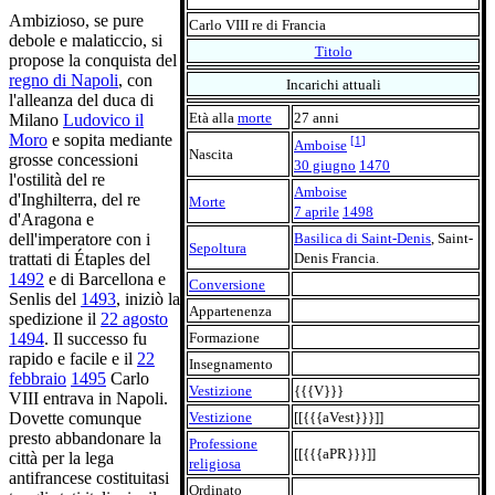
Ambizioso, se pure
Carlo VIII re di Francia
debole e malaticcio, si
Titolo
propose la conquista del
regno di Napoli
, con
Incarichi attuali
l'alleanza del duca di
Età alla
morte
27 anni
Milano
Ludovico il
Moro
e sopita mediante
[
1
]
Amboise
Nascita
grosse concessioni
30 giugno
1470
l'ostilità del re
Amboise
d'Inghilterra, del re
Morte
7 aprile
1498
d'Aragona e
Basilica di Saint-Denis
, Saint-
dell'imperatore con i
Sepoltura
Denis Francia.
trattati di Étaples del
1492
e di Barcellona e
Conversione
Senlis del
1493
, iniziò la
Appartenenza
spedizione il
22 agosto
Formazione
1494
. Il successo fu
rapido e facile e il
22
Insegnamento
febbraio
1495
Carlo
Vestizione
{{{V}}}
VIII entrava in Napoli.
Vestizione
[[{{{aVest}}}]]
Dovette comunque
presto abbandonare la
Professione
[[{{{aPR}}}]]
città per la lega
religiosa
antifrancese costituitasi
Ordinato