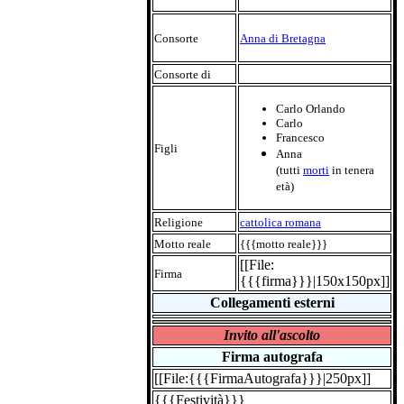
Consorte
Anna di Bretagna
Consorte di
Carlo Orlando
Carlo
Francesco
Figli
Anna
(tutti
morti
in tenera
età)
Religione
cattolica romana
Motto reale
{{{motto reale}}}
[[File:
Firma
{{{firma}}}|150x150px]]
Collegamenti esterni
Invito all'ascolto
Firma autografa
[[File:{{{FirmaAutografa}}}|250px]]
{{{Festività}}}