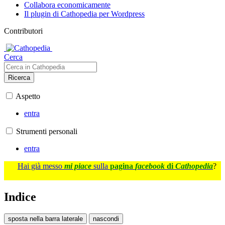
Collabora economicamente
Il plugin di Cathopedia per Wordpress
Contributori
Cerca
Ricerca
Aspetto
entra
Strumenti personali
entra
Hai già messo
mi piace
sulla
pagina
facebook
di
Cathopedia
?
Indice
sposta nella barra laterale
nascondi