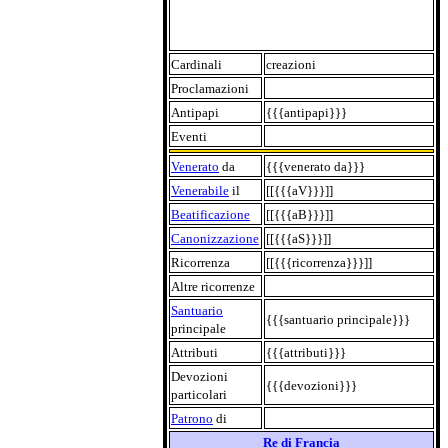
Cardinali
creazioni
Proclamazioni
Antipapi
{{{antipapi}}}
Eventi
Venerato
da
{{{venerato da}}}
Venerabile
il
[[{{{aV}}}]]
Beatificazione
[[{{{aB}}}]]
Canonizzazione
[[{{{aS}}}]]
Ricorrenza
[[{{{ricorrenza}}}]]
Altre ricorrenze
Santuario
{{{santuario principale}}}
principale
Attributi
{{{attributi}}}
Devozioni
{{{devozioni}}}
particolari
Patrono
di
Re di Francia