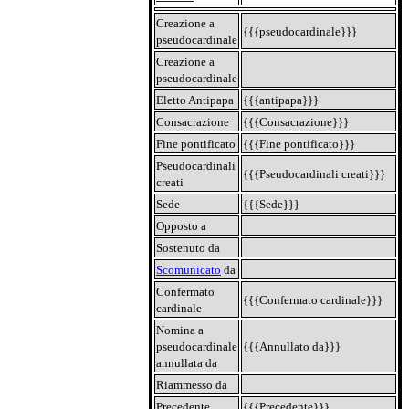
Creazione a
{{{pseudocardinale}}}
pseudocardinale
Creazione a
pseudocardinale
Eletto Antipapa
{{{antipapa}}}
Consacrazione
{{{Consacrazione}}}
Fine pontificato
{{{Fine pontificato}}}
Pseudocardinali
{{{Pseudocardinali creati}}}
creati
Sede
{{{Sede}}}
Opposto a
Sostenuto da
Scomunicato
da
Confermato
{{{Confermato cardinale}}}
cardinale
Nomina a
pseudocardinale
{{{Annullato da}}}
annullata da
Riammesso da
Precedente
{{{Precedente}}}