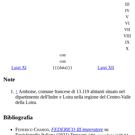
III
IV
V
VI
VII
VIII
IX
X
con
con
Luigi XI
{{{data}}}
Luigi XII
Note
↑
Amboise, comune francese di 13.119 abitanti situato nel
dipartimento dell'Indre e Loira nella regione del Centro-Valle
della Loira.
Bibliografia
Federico Chabod
,
FEDERICO III imperatore
su
Enciclopedia Italiana (1931) Treccani.