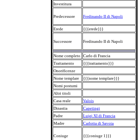
Investitura
Predecessore
Ferdinando II di Napoli
Erede
{{{erede}}}
Successore
Ferdinando II di Napoli
Nome completo
Carlo di Francia
Trattamento
{{{trattamento}}}
Onorificenze
Nome templare
{{{nome templare}}}
Nomi postumi
Altri titoli
Casa reale
Valois
Dinastia
Capetingi
Padre
Luigi XI di Francia
Madre
Carlotta di Savoia
Coniuge
{{{coniuge 1}}}