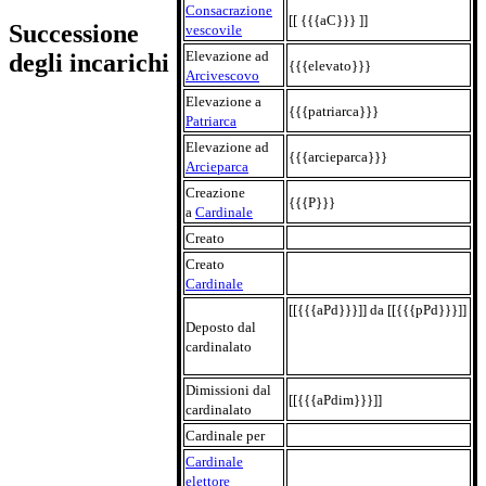
Consacrazione
[[ {{{aC}}} ]]
Successione
vescovile
Elevazione ad
degli incarichi
{{{elevato}}}
Arcivescovo
Elevazione a
{{{patriarca}}}
Patriarca
Elevazione ad
{{{arcieparca}}}
Arcieparca
Creazione
{{{P}}}
a
Cardinale
Creato
Creato
Cardinale
[[{{{aPd}}}]] da [[{{{pPd}}}]]
Deposto dal
cardinalato
Dimissioni dal
[[{{{aPdim}}}]]
cardinalato
Cardinale per
Cardinale
elettore