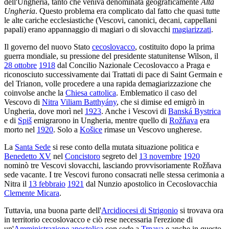
dell'Ungheria, tanto che veniva denominata geograficamente
Alta
Ungheria
. Questo problema era complicato dal fatto che quasi tutte
le alte cariche ecclesiastiche (Vescovi, canonici, decani, cappellani
papali) erano appannaggio di magiari o di slovacchi
magiarizzati
.
Il governo del nuovo Stato
cecoslovacco
, costituito dopo la prima
guerra mondiale, su pressione del presidente statunitense Wilson, il
28 ottobre
1918
dal Concilio Nazionale Cecoslovacco a Praga e
riconosciuto successivamente dai Trattati di pace di Saint Germain e
del Trianon, volle procedere a una rapida demagiarizzazione che
coinvolse anche la
Chiesa cattolica
. Emblematico il caso del
Vescovo di
Nitra
Viliam Batthyány
, che si dimise ed emigrò in
Ungheria, dove morì nel
1923
. Anche i Vescovi di
Banská Bystrica
e di
Spiš
emigrarono in Ungheria, mentre quello di
Rožňava
era
morto nel
1920
. Solo a
Košice
rimase un Vescovo ungherese.
La
Santa Sede
si rese conto della mutata situazione politica e
Benedetto XV
nel
Concistoro
segreto del
13 novembre
1920
nominò tre Vescovi slovacchi, lasciando provvisoriamente Rožňava
sede vacante. I tre Vescovi furono consacrati nelle stessa cerimonia a
Nitra il
13 febbraio
1921
dal Nunzio apostolico in Cecoslovacchia
Clemente Micara
.
Tuttavia, una buona parte dell'
Arcidiocesi di Strigonio
si trovava ora
in territorio cecoslovacco e ciò rese necessaria l'erezione di
un'
Amministrazione apostolica
con sede a
Trnava
e anche in questo