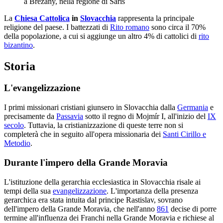
a Brežany, nella regione di Šariš
La
Chiesa Cattolica
in
Slovacchia
rappresenta la principale
religione del paese. I battezzati di
Rito romano
sono circa il 70%
della popolazione, a cui si aggiunge un altro 4% di cattolici di
rito
bizantino
.
Storia
L'evangelizzazione
I primi missionari cristiani giunsero in Slovacchia dalla
Germania
e
precisamente da
Passavia
sotto il regno di Mojmír I, all'inizio del
IX
secolo
. Tuttavia, la cristianizzazione di queste terre non si
completerà che in seguito all'opera missionaria dei
Santi Cirillo e
Metodio
.
Durante l'impero della Grande Moravia
L'istituzione della gerarchia ecclesiastica in Slovacchia risale ai
tempi della sua
evangelizzazione
. L'importanza della presenza
gerarchica era stata intuita dal principe Rastislav, sovrano
dell'impero della Grande Moravia, che nell'anno
861
decise di porre
termine all'influenza dei Franchi nella Grande Moravia e richiese al