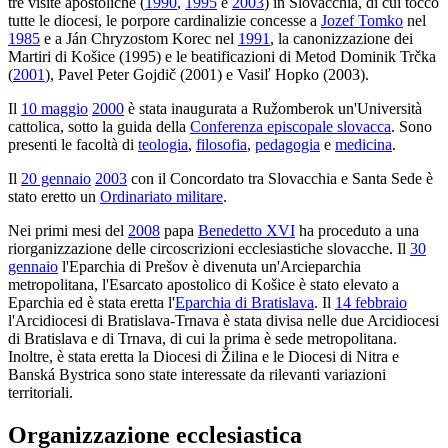
tre visite apostoliche (
1990
,
1995
e
2003
) in Slovacchia, di cui toccò
tutte le diocesi, le porpore cardinalizie concesse a
Jozef Tomko
nel
1985
e a Ján Chryzostom Korec nel
1991
, la canonizzazione dei
Martiri di Košice (1995) e le beatificazioni di Metod Dominik Trčka
(
2001
), Pavel Peter Gojdič (2001) e Vasiľ Hopko (2003).
Il
10 maggio
2000
è stata inaugurata a Ružomberok un'Università
cattolica, sotto la guida della
Conferenza episcopale slovacca
. Sono
presenti le facoltà di
teologia
,
filosofia
,
pedagogia
e
medicina
.
Il
20 gennaio
2003
con il Concordato tra Slovacchia e Santa Sede è
stato eretto un
Ordinariato militare
.
Nei primi mesi del
2008
papa
Benedetto XVI
ha proceduto a una
riorganizzazione delle circoscrizioni ecclesiastiche slovacche. Il
30
gennaio
l'Eparchia di Prešov è divenuta un'Arcieparchia
metropolitana, l'Esarcato apostolico di Košice è stato elevato a
Eparchia ed è stata eretta l'
Eparchia di Bratislava
. Il
14 febbraio
l'Arcidiocesi di Bratislava-Trnava è stata divisa nelle due Arcidiocesi
di Bratislava e di Trnava, di cui la prima è sede metropolitana.
Inoltre, è stata eretta la Diocesi di Žilina e le Diocesi di Nitra e
Banská Bystrica sono state interessate da rilevanti variazioni
territoriali.
Organizzazione ecclesiastica