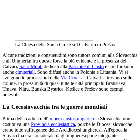
La Chiesa della Santa Croce sul Calvario di Prešov
Alcune tradizioni e consuetudini sono tuttora comuni alla Slovacchia
e all'Ungheria: fra queste forse la più evidente è la presenza dei
Calvari,
Sacri Monti
dedicati alla
Passione di Cristo
e con funzioni
anche
cimiteriali
. Sono diffusi anche in Polonia e Lituania. Vi si
svolgono le processioni della
Via Crucis
. I Calvari si trovano sulle
colline, in prossimità di quasi tutte le città principali: Bratislava,
Trnava, Nitra, Banská Bystrica, Košice e Prešov sono esempi
notevoli.
La Cecoslovacchia fra le guerre mondiali
Prima della caduta dell'
Impero austro-ungarico
la Slovacchia non
costituiva una
Provincia ecclesiastica
, poiché le Diocesi slovacche
erano tutte suffraganee delle Arcidiocesi ungheresi. All'epoca la
Slovacchia era considerata dagli ungheresi parte integrante