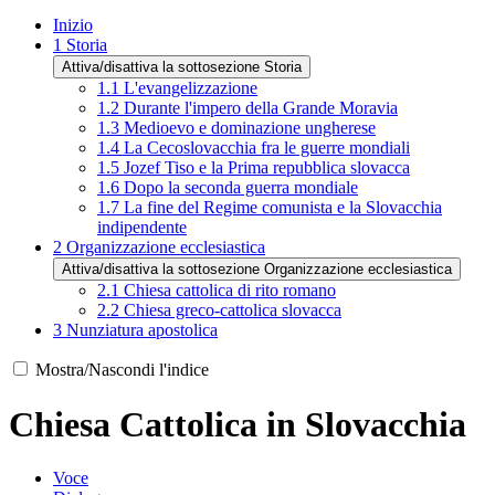
Inizio
1
Storia
Attiva/disattiva la sottosezione Storia
1.1
L'evangelizzazione
1.2
Durante l'impero della Grande Moravia
1.3
Medioevo e dominazione ungherese
1.4
La Cecoslovacchia fra le guerre mondiali
1.5
Jozef Tiso e la Prima repubblica slovacca
1.6
Dopo la seconda guerra mondiale
1.7
La fine del Regime comunista e la Slovacchia
indipendente
2
Organizzazione ecclesiastica
Attiva/disattiva la sottosezione Organizzazione ecclesiastica
2.1
Chiesa cattolica di rito romano
2.2
Chiesa greco-cattolica slovacca
3
Nunziatura apostolica
Mostra/Nascondi l'indice
Chiesa Cattolica in Slovacchia
Voce