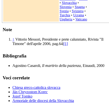
•
Slovacchia
•
Slovenia
•
Spagna
•
Svezia
•
Svizzera
•
Turchia
•
Ucraina
•
Ungheria
•
Vaticano
Note
↑
Vittorio Messori, Presidente e prete calunniato, Rivista "Il
Timone" dell'aprile 2006, pag.64|
[1]
Bibliografia
Agostino Casaroli,
Il martirio della pazienza
, Einaudi, 2000
Voci correlate
Chiesa greco-cattolica slovacca
Ján Chryzostom Korec
Jozef Tomko
Armoriale delle diocesi della Slovacchia