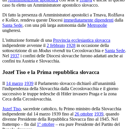
caso fu eletto un Amministratore apostolico slovacco.
Di fatto la presenza di Amministratori apostolici a Trnava, Rožňava
e Košice, rendeva queste Diocesi
immediatamente dipendenti
dalla
Santa Sede
, con una più larga autonomia dalle
Metropolie
ungheresi.
L'istituzione formale di una
Provincia ecclesiastica slovacca
indipendente avvenne il
2 febbraio
1928
in occasione della
sottoscrizione di un
Modus vivendi
tra Cecoslovacchia e
Santa Sede
.
Nel
1937
i confini delle Diocesi slovacche furono adattati anche ai
confini tra Austria e Slovacchia.
Jozef Tiso e la Prima repubblica slovacca
Il
14 marzo
1939
il Parlamento slovacco dichiarò all'unanimità
l'indipendenza della Slovacchia dalla Cecoslovacchia e il giorno
successivo le truppe tedesche di Hitler invasero Praga e la zona
Ceca della Cecoslovacchia.
Jozef Tiso
, sacerdote cattolico, fu Primo ministro della Slovacchia
indipendente dal 14 marzo 1939 fino al
26 ottobre
1939
, quando
divenne Presidente della Repubblica Slovacca fino al 1945. Nel
frattempo – fin dal
1º ottobre
– era pure Presidente del Partito del