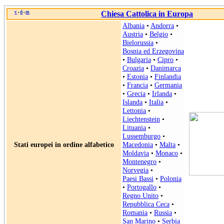
v
d
m
Chiesa Cattolica in Europa
•
•
Albania
•
Andorra
•
Austria
•
Belgio
•
Bielorussia
•
Bosnia ed Erzegovina
•
Bulgaria
•
Cipro
•
Croazia
•
Danimarca
•
Estonia
•
Finlandia
•
Francia
•
Germania
•
Grecia
•
Irlanda
•
Islanda
•
Italia
•
Lettonia
•
Liechtenstein
•
Lituania
•
Lussemburgo
•
Stati europei in ordine alfabetico
Macedonia
•
Malta
•
Moldavia
•
Monaco
•
Montenegro
•
Norvegia
•
Paesi Bassi
•
Polonia
•
Portogallo
•
Regno Unito
•
Repubblica Ceca
•
Romania
•
Russia
•
San Marino
•
Serbia