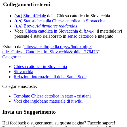
Collegamenti esterni
(
)
Sito ufficiale
della Chiesa cattolica in Slovacchia
SK
(
)
Statistiche sulla Chiesa cattolica in Slovacchia
EN
(
)
Breve
Ad firmiores reddendas
LA
Voce
Chiesa cattolica in Slovacchia
di
it.wiki
: il materiale ivi
presente è stato rielaborato in
senso cattolico
e integrato
Estratto da "
https://it.cathopedia.org/w/index.php?
title=Chiesa_Cattolica_in_Slovacchia&oldid=776473
"
Categorie
:
Chiesa cattolica in Slovacchia
Slovacchia
Relazioni internazionali della Santa Sede
Categorie nascoste:
Template Chiesa cattolica in stato - cristiani
Voci che inglobano materiale di it.wiki
Invia un Suggerimento
Hai feedback o suggerimenti su questa pagina? Faccelo sapere!