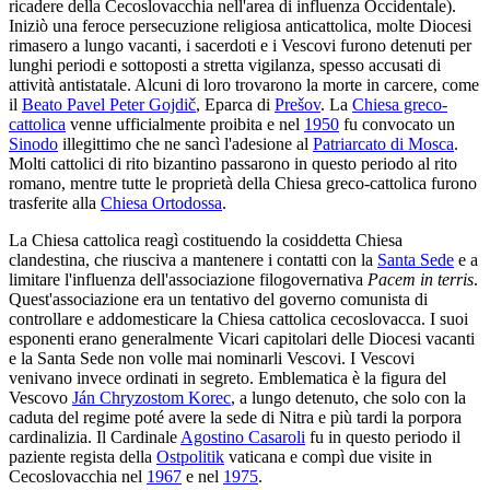
ricadere della Cecoslovacchia nell'area di influenza Occidentale).
Iniziò una feroce persecuzione religiosa anticattolica, molte Diocesi
rimasero a lungo vacanti, i sacerdoti e i Vescovi furono detenuti per
lunghi periodi e sottoposti a stretta vigilanza, spesso accusati di
attività antistatale. Alcuni di loro trovarono la morte in carcere, come
il
Beato Pavel Peter Gojdič
, Eparca di
Prešov
. La
Chiesa greco-
cattolica
venne ufficialmente proibita e nel
1950
fu convocato un
Sinodo
illegittimo che ne sancì l'adesione al
Patriarcato di Mosca
.
Molti cattolici di rito bizantino passarono in questo periodo al rito
romano, mentre tutte le proprietà della Chiesa greco-cattolica furono
trasferite alla
Chiesa Ortodossa
.
La Chiesa cattolica reagì costituendo la cosiddetta Chiesa
clandestina, che riusciva a mantenere i contatti con la
Santa Sede
e a
limitare l'influenza dell'associazione filogovernativa
Pacem in terris
.
Quest'associazione era un tentativo del governo comunista di
controllare e addomesticare la Chiesa cattolica cecoslovacca. I suoi
esponenti erano generalmente Vicari capitolari delle Diocesi vacanti
e la Santa Sede non volle mai nominarli Vescovi. I Vescovi
venivano invece ordinati in segreto. Emblematica è la figura del
Vescovo
Ján Chryzostom Korec
, a lungo detenuto, che solo con la
caduta del regime poté avere la sede di Nitra e più tardi la porpora
cardinalizia. Il Cardinale
Agostino Casaroli
fu in questo periodo il
paziente regista della
Ostpolitik
vaticana e compì due visite in
Cecoslovacchia nel
1967
e nel
1975
.