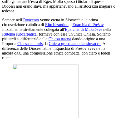
suffraganea anch'essa di Eger. Molto spesso i titolari di queste
Diocesi non erano slavi, ma appartenevano all'aristocrazia magiara o
tedesca.
Sempre nell'
Ottocento
venne eretta in Slovacchia la prima
circoscrizione cattolica di
Rito bizantino
, l'
Eparchia di Prešov
.
Inizialmente strettamente collegata all'
Eparchia di Mukačeve
nella
Rutenia subcarpatica
, formava con essa un'unica Chiesa. Soltanto
più tardi si differenziò dalla
Chiesa rutena
dando origine a una
Proporia
Chiesa sui iuris
, la
Chiesa greco-cattolica slovacca
. A
differenza delle Diocesi latine, l'Eparchia di Prešov aveva e ha
ancora oggi una composizione etnica compatta, con clero e fedeli
ruteni.