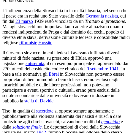
Popolo slovacco.
L'indipendenza della Slovacchia fu in realtà illusoria, nel senso che
il paese era in realtà uno Stato vassallo della
Germania nazista
, cui
fin dal
23 marzo
1939 restò vincolato da un
Trattato di protezione
.
Ma agli slovacchi non importava tanto aderire al nazismo quanto
rendersi indipendenti da Praga e dal dominio dei cechi, popolo di
diversa etnia slava, derivazione culturale tedesca e consolidate radici
religiose
riformiste
Hussite
.
Il Governo slovacco, in cui i tedeschi avevano infiltrato diversi
ministri di fede nazista, su pressione di Hitler, approvò una
legislazione
antisemita
, il cui esempio principale è rappresentato dai
270 articoli del cosiddetto codice ebraico del
9 settembre
1941
. In
base a tale normativa gli
Ebrei
in Slovacchia non potevano essere
proprietari di beni immobili o beni di lusso, erano esclusi dagli
incarichi pubblici e dalle libere professioni, non potevano
partecipare a eventi sportivi o culturali, erano pure esclusi dalle
scuole secondarie e dalle università e dovevano indossare in
pubblico la
stella di Davide
.
Tiso, in qualità di
sacerdote
si oppose sempre apertamente e
pubblicamente alla violenza antisemita dei nazisti e riuscì a dare
protezione agli ebrei slovacchi, salvandone molti dal
genocidio
e
dalla
soluzione finale
. Le deportazioni di ebrei dalla Slovacchia
iniziate nel marzo
1942
, furono bloccate nell'ottobre dello stesso