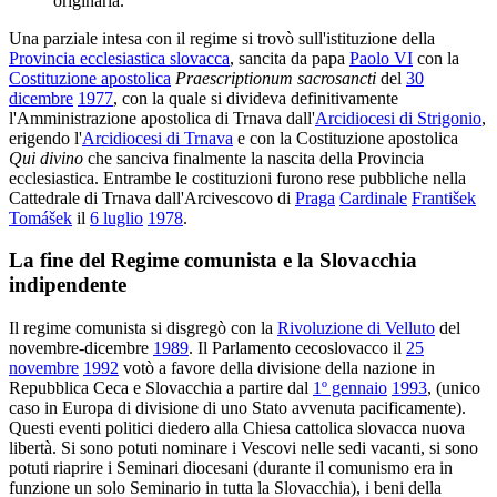
originaria.
Una parziale intesa con il regime si trovò sull'istituzione della
Provincia ecclesiastica slovacca
, sancita da papa
Paolo VI
con la
Costituzione apostolica
Praescriptionum sacrosancti
del
30
dicembre
1977
, con la quale si divideva definitivamente
l'Amministrazione apostolica di Trnava dall'
Arcidiocesi di Strigonio
,
erigendo l'
Arcidiocesi di Trnava
e con la Costituzione apostolica
Qui divino
che sanciva finalmente la nascita della Provincia
ecclesiastica. Entrambe le costituzioni furono rese pubbliche nella
Cattedrale di Trnava dall'Arcivescovo di
Praga
Cardinale
František
Tomášek
il
6 luglio
1978
.
La fine del Regime comunista e la Slovacchia
indipendente
Il regime comunista si disgregò con la
Rivoluzione di Velluto
del
novembre-dicembre
1989
. Il Parlamento cecoslovacco il
25
novembre
1992
votò a favore della divisione della nazione in
Repubblica Ceca e Slovacchia a partire dal
1º gennaio
1993
, (unico
caso in Europa di divisione di uno Stato avvenuta pacificamente).
Questi eventi politici diedero alla Chiesa cattolica slovacca nuova
libertà. Si sono potuti nominare i Vescovi nelle sedi vacanti, si sono
potuti riaprire i Seminari diocesani (durante il comunismo era in
funzione un solo Seminario in tutta la Slovacchia), i beni della