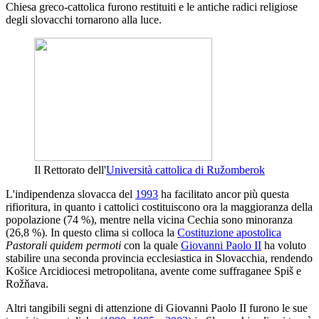
Chiesa greco-cattolica furono restituiti e le antiche radici religiose
degli slovacchi tornarono alla luce.
Il Rettorato dell'
Università cattolica di Ružomberok
L'indipendenza slovacca del
1993
ha facilitato ancor più questa
rifioritura, in quanto i cattolici costituiscono ora la maggioranza della
popolazione (74 %), mentre nella vicina Cechia sono minoranza
(26,8 %). In questo clima si colloca la
Costituzione apostolica
Pastorali quidem permoti
con la quale
Giovanni Paolo II
ha voluto
stabilire una seconda provincia ecclesiastica in Slovacchia, rendendo
Košice Arcidiocesi metropolitana, avente come suffraganee Spiš e
Rožňava.
Altri tangibili segni di attenzione di Giovanni Paolo II furono le sue