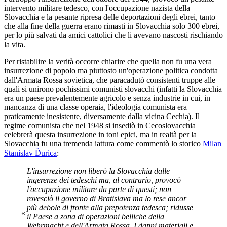
intervento militare tedesco, con l'occupazione nazista della
Slovacchia e la pesante ripresa delle deportazioni degli ebrei, tanto
che alla fine della guerra erano rimasti in Slovacchia solo 300 ebrei,
per lo più salvati da amici cattolici che li avevano nascosti rischiando
la vita.
Per ristabilire la verità occorre chiarire che quella non fu una vera
insurrezione di popolo ma piuttosto un'operazione politica condotta
dall'Armata Rossa sovietica, che paracadutò consistenti truppe alle
quali si unirono pochissimi comunisti slovacchi (infatti la Slovacchia
era un paese prevalentemente agricolo e senza industrie in cui, in
mancanza di una classe operaia, l'ideologia comunista era
praticamente inesistente, diversamente dalla vicina Cechia). Il
regime comunista che nel 1948 si insediò in Cecoslovacchia
celebrerà questa insurrezione in toni epici, ma in realtà per la
Slovacchia fu una tremenda iattura come commentò lo storico
Milan
Stanislav Ďurica
:
L'insurrezione non liberò la Slovacchia dalle
ingerenze dei tedeschi ma, al contrario, provocò
l'occupazione militare da parte di questi; non
rovesciò il governo di Bratislava ma lo rese ancor
più debole di fronte alla prepotenza tedesca; ridusse
«
il Paese a zona di operazioni belliche della
Wehrmacht e dell'Armata Rossa. I danni materiali e