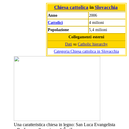
Chiesa cattolica
in
Slovacchia
Anno
2006
Cattolici
4 milioni
Popolazione
5,4 milioni
Collegamenti esterni
Dati
su
Catholic hierarchy
Categoria:Chiesa cattolica in Slovacchia
Una caratteristica chiesa in legno: San Luca Evangelista