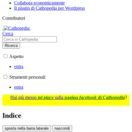
Collabora economicamente
Il plugin di Cathopedia per Wordpress
Contributori
Cerca
Ricerca
Aspetto
entra
Strumenti personali
entra
Hai già messo
mi piace
sulla
pagina
facebook
di
Cathopedia
?
Indice
sposta nella barra laterale
nascondi