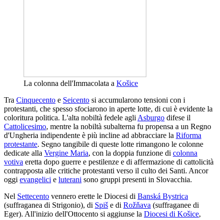
La colonna dell'Immacolata a
Košice
Tra
Cinquecento
e
Seicento
si accumularono tensioni con i
protestanti, che spesso sfociarono in aperte lotte, di cui è evidente la
coloritura politica. L'alta nobiltà fedele agli
Asburgo
difese il
Cattolicesimo
, mentre la nobiltà subalterna fu propensa a un Regno
d'Ungheria indipendente è più incline ad abbracciare la
Riforma
protestante
. Segno tangibile di queste lotte rimangono le colonne
dedicate alla
Vergine Maria
, con la doppia funzione di
colonna
votiva
eretta dopo guerre e pestilenze e di affermazione di cattolicità
contrapposta alle critiche protestanti verso il culto dei Santi. Ancor
oggi
evangelici
e
luterani
sono gruppi presenti in Slovacchia.
Nel
Settecento
vennero erette le Diocesi di
Banská Bystrica
(suffraganea di Strigonio), di
Spiš
e di
Rožňava
(suffraganee di
Eger). All'inizio dell'Ottocento si aggiunse la
Diocesi di Košice
,