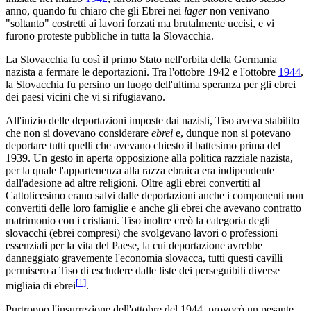
anno, quando fu chiaro che gli Ebrei nei
lager
non venivano
"soltanto" costretti ai lavori forzati ma brutalmente uccisi, e vi
furono proteste pubbliche in tutta la Slovacchia.
La Slovacchia fu così il primo Stato nell'orbita della Germania
nazista a fermare le deportazioni. Tra l'ottobre 1942 e l'ottobre
1944
,
la Slovacchia fu persino un luogo dell'ultima speranza per gli ebrei
dei paesi vicini che vi si rifugiavano.
All'inizio delle deportazioni imposte dai nazisti, Tiso aveva stabilito
che non si dovevano considerare
ebrei
e, dunque non si potevano
deportare tutti quelli che avevano chiesto il battesimo prima del
1939. Un gesto in aperta opposizione alla politica razziale nazista,
per la quale l'appartenenza alla razza ebraica era indipendente
dall'adesione ad altre religioni. Oltre agli ebrei convertiti al
Cattolicesimo erano salvi dalle deportazioni anche i componenti non
convertiti delle loro famiglie e anche gli ebrei che avevano contratto
matrimonio con i cristiani. Tiso inoltre creò la categoria degli
slovacchi (ebrei compresi) che svolgevano lavori o professioni
essenziali per la vita del Paese, la cui deportazione avrebbe
danneggiato gravemente l'economia slovacca, tutti questi cavilli
permisero a Tiso di escludere dalle liste dei perseguibili diverse
[
1
]
migliaia di ebrei
.
Purtroppo l'insurrezione dell'ottobre del 1944, provocò un pesante