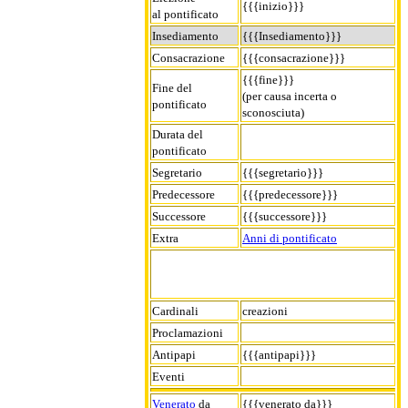
{{{inizio}}}
al pontificato
Insediamento
{{{Insediamento}}}
Consacrazione
{{{consacrazione}}}
{{{fine}}}
Fine del
(per causa incerta o
pontificato
sconosciuta)
Durata del
pontificato
Segretario
{{{segretario}}}
Predecessore
{{{predecessore}}}
Successore
{{{successore}}}
Extra
Anni di pontificato
Cardinali
creazioni
Proclamazioni
Antipapi
{{{antipapi}}}
Eventi
Venerato
da
{{{venerato da}}}