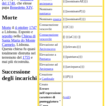
{{{nominatoAE}}}
del 1740
, che elesse
arcieparca
papa
Benedetto XIV
.
Nominato
{{{nominatoP}}}
patriarca
Morte
Nominato
eparca
{{{nominatoE}}}
Consacrazione
{{{C}}}
Morto
il
4 ottobre
1747
vescovile
a Lisbona. Esposto e
Consacrazione
sepolto
nella
Chiesa di
[[ {{{aC}}} ]]
vescovile
Santa Maria do Monte
Carmelo
, Lisbona.
Elevazione ad
{{{elevato}}}
Questa chiesa fu quasi
Arcivescovo
totalmente distrutta nel
Elevazione a
{{{patriarca}}}
terremoto del
1755
e
Patriarca
mai più ricostruita.
Elevazione ad
{{{arcieparca}}}
Arcieparca
Successione
Creazione
{{{P}}}
degli incarichi
a
Cardinale
Creato
Errore
nell'espressione:
carattere di
(
vedi
)
punteggiatura "
{" non