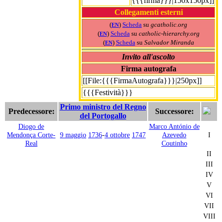
{{{firma}}}|150x150px]]
Collegamenti esterni
(
)
Scheda
su
gcatholic.org
EN
(
)
Scheda
su
catholic-hierarchy.org
EN
(
)
Scheda
su
Salvador Miranda
EN
Invito all'ascolto
Firma autografa
[[File:{{{FirmaAutografa}}}|250px]]
{{{Festività}}}
Primo ministro del Regno
Predecessore:
Successore:
del Portogallo
Diogo de
Marco António de
Mendonça Corte-
9 maggio
1736
-
4 ottobre
1747
Azevedo
I
Real
Coutinho
II
III
IV
V
VI
VII
VIII