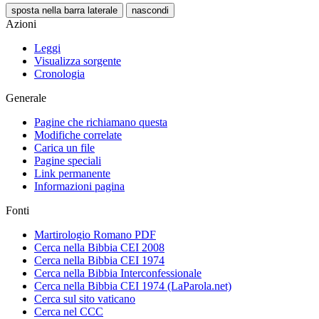
sposta nella barra laterale
nascondi
Azioni
Leggi
Visualizza sorgente
Cronologia
Generale
Pagine che richiamano questa
Modifiche correlate
Carica un file
Pagine speciali
Link permanente
Informazioni pagina
Fonti
Martirologio Romano PDF
Cerca nella Bibbia CEI 2008
Cerca nella Bibbia CEI 1974
Cerca nella Bibbia Interconfessionale
Cerca nella Bibbia CEI 1974 (LaParola.net)
Cerca sul sito vaticano
Cerca nel CCC