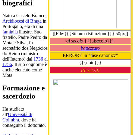
biografici
Nato a Castelo Branco,
Arcidiocesi di Braga
in
Portogallo, era di una
famiglia
illustre. Suo
[[File:{{{Stemma istituzione}}}|50px]]
fratello, Padre Pedro da
al secolo
{{{alsecolo}}}
Mota e Silva, fu
battezzato
secretário dos Negócios
do Reino (ministro
ERRORE in "fase canonizz"
dell'Interno) dal
1736
al
{{{note}}}
1756
. Il suo cognome è
anche elencato come
{{{motto}}}
Mota.
Formazione e
sacerdozio
Ha studiato
all'
Università di
Coimbra
, dove ha
conseguito il dottorato.