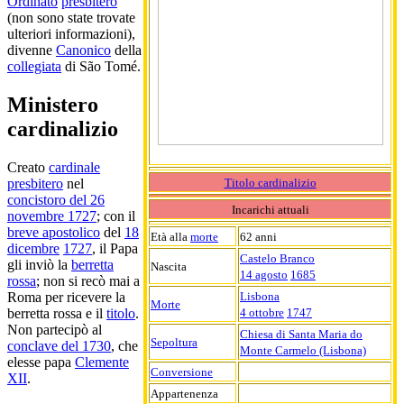
Ordinato
presbitero
(non sono state trovate
ulteriori informazioni),
divenne
Canonico
della
collegiata
di São Tomé.
Ministero
cardinalizio
Creato
cardinale
Titolo cardinalizio
presbitero
nel
concistoro del 26
Incarichi attuali
novembre 1727
; con il
breve apostolico
del
18
Età alla
morte
62 anni
dicembre
1727
, il Papa
Castelo Branco
gli inviò la
berretta
Nascita
14 agosto
1685
rossa
; non si recò mai a
Lisbona
Roma per ricevere la
Morte
4 ottobre
1747
berretta rossa e il
titolo
.
Non partecipò al
Chiesa di Santa Maria do
Sepoltura
conclave del 1730
, che
Monte Carmelo (Lisbona)
elesse papa
Clemente
Conversione
XII
.
Appartenenza