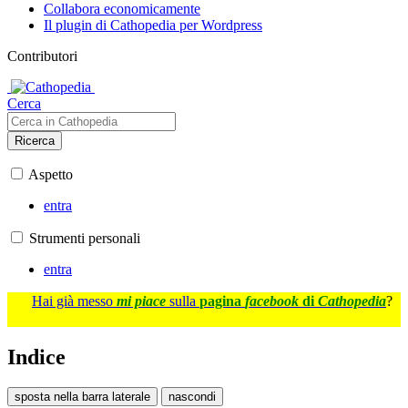
Collabora economicamente
Il plugin di Cathopedia per Wordpress
Contributori
Cerca
Ricerca
Aspetto
entra
Strumenti personali
entra
Hai già messo
mi piace
sulla
pagina
facebook
di
Cathopedia
?
Indice
sposta nella barra laterale
nascondi