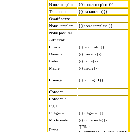
Nome completo
{{{nome completo}}}
Trattamento
{{{trattamento}}}
Onorificenze
Nome templare
{{{nome templare}}}
Nomi postumi
Altri titoli
Casa reale
{{{casa reale}}}
Dinastia
{{{dinastia}}}
Padre
{{{padre}}}
Madre
{{{madre}}}
Coniuge
{{{coniuge 1}}}
Consorte
Consorte di
Figli
Religione
{{{religione}}}
Motto reale
{{{motto reale}}}
[[File:
Firma