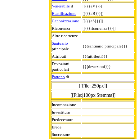
Venerabile
il
[[{{{aV}}}]]
Beatificazione
[[{{{aB}}}]]
Canonizzazione
[[{{{aS}}}]]
Ricorrenza
[[{{{ricorrenza}}}]]
Altre ricorrenze
Santuario
{{{santuario principale}}}
principale
Attributi
{{{attributi}}}
Devozioni
{{{devozioni}}}
particolari
Patrono
di
[[File:|250px]]
[[File:|100px|Stemma]]
Incoronazione
Investitura
Predecessore
Erede
Successore