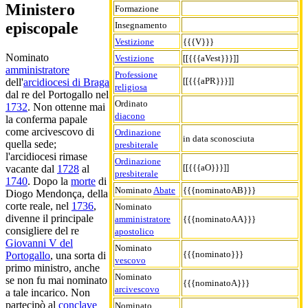
Ministero
Formazione
episcopale
Insegnamento
Vestizione
{{{V}}}
Nominato
Vestizione
[[{{{aVest}}}]]
amministratore
Professione
[[{{{aPR}}}]]
dell'
arcidiocesi di Braga
religiosa
dal re del Portogallo nel
Ordinato
1732
. Non ottenne mai
diacono
la conferma papale
come arcivescovo di
Ordinazione
in data sconosciuta
quella sede;
presbiterale
l'arcidiocesi rimase
Ordinazione
[[{{{aO}}}]]
vacante dal
1728
al
presbiterale
1740
. Dopo la
morte
di
Nominato
Abate
{{{nominatoAB}}}
Diogo Mendonça, della
corte reale, nel
1736
,
Nominato
divenne il principale
amministratore
{{{nominatoAA}}}
consigliere del re
apostolico
Giovanni V del
Nominato
{{{nominato}}}
Portogallo
, una sorta di
vescovo
primo ministro, anche
Nominato
se non fu mai nominato
{{{nominatoA}}}
arcivescovo
a tale incarico. Non
partecipò al
conclave
Nominato