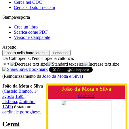
Cerca nel CDC
Cerca sul sito Treccani
Stampa/esporta
Crea un libro
Scarica come PDF
Versione stampabile
Aspetto
sposta nella barra laterale
nascondi
Da Cathopedia, l'enciclopedia cattolica.
100%
(Reindirizzamento da
João da Motta e Silva
)
João da Mota e Silva
João da Mota e Silva
(
Castelo Branco
,
14
Cardinale
agosto
1685
; †
Lisbona
,
4 ottobre
1747
) è stato un
cardinale
portoghese
.
Cenni