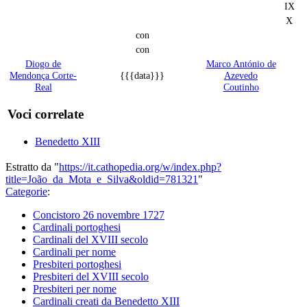
IX
X
con
con
Diogo de
Marco António de
Mendonça Corte-
{{{data}}}
Azevedo
Real
Coutinho
Voci correlate
Benedetto XIII
Estratto da "
https://it.cathopedia.org/w/index.php?
title=João_da_Mota_e_Silva&oldid=781321
"
Categorie
:
Concistoro 26 novembre 1727
Cardinali portoghesi
Cardinali del XVIII secolo
Cardinali per nome
Presbiteri portoghesi
Presbiteri del XVIII secolo
Presbiteri per nome
Cardinali creati da Benedetto XIII