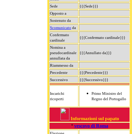
Sede
{{{Sede}}}
Opposto a
Sostenuto da
Scomunicato
da
Confermato
{{{Confermato cardinale}}}
cardinale
Nomina a
pseudocardinale
{{{Annullato da}}}
annullata da
Riammesso da
Precedente
{{{Precedente}}}
Successivo
{{{Successivo}}}
Incarichi
Primo Ministro del
ricoperti
Regno del Portogallo
Informazioni sul papato
°
vescovo di Roma
Elezione