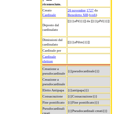
riconosciuto.
Creato
26 novembre
1727
da
Cardinale
Benedetto XIII
(
vedi
)
[[{{{aPd}}}]] da [[{{{pPd}}}]]
Deposto dal
cardinalato
Dimissioni dal
[[{{{aPdim}}}]]
cardinalato
Cardinale per
Cardinale
elettore
Creazione a
{{{pseudocardinale}}}
pseudocardinale
Creazione a
pseudocardinale
Eletto Antipapa
{{{antipapa}}}
Consacrazione
{{{Consacrazione}}}
Fine pontificato
{{{Fine pontificato}}}
Pseudocardinali
{{{Pseudocardinali creati}}}
creati