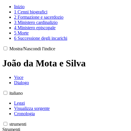
Inizio
1
Cenni biografici
2
Formazione e sacerdozio
3
Ministero cardinalizio
4
Ministero episcopale
5
Morte
6
Successione degli incarichi
Mostra/Nascondi l'indice
João da Mota e Silva
Voce
Dialogo
italiano
Leggi
Visualizza sorgente
Cronologia
strumenti
Strumenti