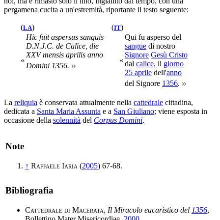
noi, ma è rimasto solo il lino, ingiallito dal tempo, con una
pergamena cucita a un'estremità, riportante il testo seguente:
(
)
(
)
LA
IT
Hic fuit aspersus sanguis
Qui fu asperso del
D.N.J.C. de Calice, die
sangue
di nostro
XXV mensis aprilis anno
Signore
Gesù Cristo
«
«
»
dal
calice
, il
giorno
Domini 1356.
25 aprile
dell'
anno
»
del Signore
1356
.
La
reliquia
è conservata attualmente nella
cattedrale
cittadina,
dedicata a
Santa Maria Assunta
e a
San Giuliano
; viene esposta in
occasione della
solennità
del
Corpus Domini
.
Note
↑
Raffaele Iaria
(
2005
) 67-68.
Bibliografia
Cattedrale di Macerata
,
Il Miracolo eucaristico del
1356
,
Bollettino Mater Misericordiae,
2000