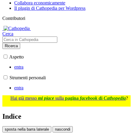
Collabora economicamente
Il plugin di Cathopedia per Wordpress
Contributori
Cerca
Ricerca
Aspetto
entra
Strumenti personali
entra
Hai già messo
mi piace
sulla
pagina
facebook
di
Cathopedia
?
Indice
sposta nella barra laterale
nascondi