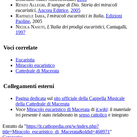
Renzo Allegri
,
Il sangue di Dio. Storia dei miracoli
eucaristici
,
Ancora Editrice
,
2005
Raffaele Iaria
,
I miracoli eucaristici in Italia
,
Edizioni
Paoline
, 2005
Nicola Nasuti
,
L'Italia dei prodigi eucaristici
, Cantagalli,
1997
Voci correlate
Eucaristia
Miracolo eucaristico
Cattedrale di Macerata
Collegamenti esterni
Pagina dedicata
sul
sito ufficiale della Cappella Musicale
della Cattedrale di Macerata
Voce
Miracolo eucaristico di Macerata
di
it.wiki
: il materiale
ivi presente è stato rielaborato in
senso cattolico
e integrato
Estratto da "
https://it.cathopedia.org/w/index.php?
title=Miracolo_eucaristico_di_Macerata&oldid=468971
"