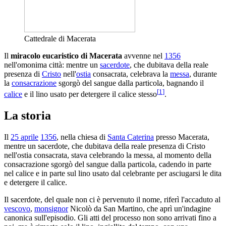
Cattedrale di Macerata
Il
miracolo eucaristico di Macerata
avvenne nel
1356
nell'omonima città: mentre un
sacerdote
, che dubitava della reale
presenza di
Cristo
nell'
ostia
consacrata, celebrava la
messa
, durante
la
consacrazione
sgorgò del sangue dalla particola, bagnando il
[
1
]
calice
e il lino usato per detergere il calice stesso
.
La storia
Il
25 aprile
1356
, nella chiesa di
Santa Caterina
presso Macerata,
mentre un sacerdote, che dubitava della reale presenza di Cristo
nell'ostia consacrata, stava celebrando la messa, al momento della
consacrazione sgorgò del sangue dalla particola, cadendo in parte
nel calice e in parte sul lino usato dal celebrante per asciugarsi le dita
e detergere il calice.
Il sacerdote, del quale non ci è pervenuto il nome, riferì l'accaduto al
vescovo
,
monsignor
Nicolò da San Martino, che aprì un'indagine
canonica sull'episodio. Gli atti del processo non sono arrivati fino a