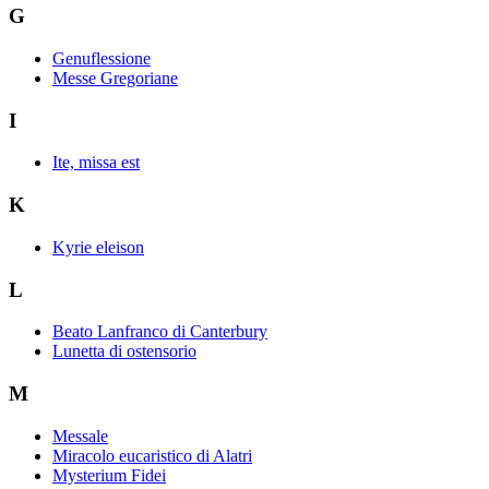
G
Genuflessione
Messe Gregoriane
I
Ite, missa est
K
Kyrie eleison
L
Beato Lanfranco di Canterbury
Lunetta di ostensorio
M
Messale
Miracolo eucaristico di Alatri
Mysterium Fidei