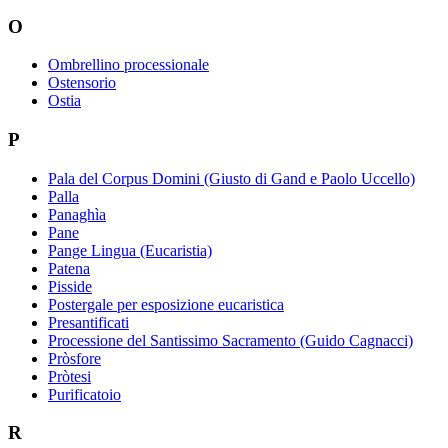
O
Ombrellino processionale
Ostensorio
Ostia
P
Pala del Corpus Domini (Giusto di Gand e Paolo Uccello)
Palla
Panaghìa
Pane
Pange Lingua (Eucaristia)
Patena
Pisside
Postergale per esposizione eucaristica
Presantificati
Processione del Santissimo Sacramento (Guido Cagnacci)
Pròsfore
Pròtesi
Purificatoio
R