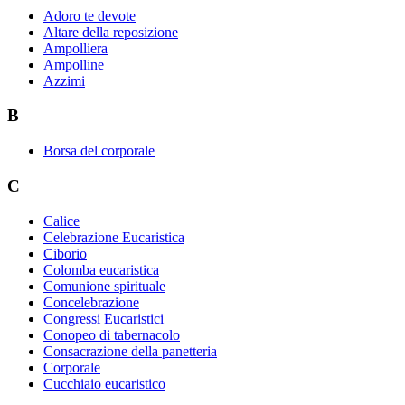
Adoro te devote
Altare della reposizione
Ampolliera
Ampolline
Azzimi
B
Borsa del corporale
C
Calice
Celebrazione Eucaristica
Ciborio
Colomba eucaristica
Comunione spirituale
Concelebrazione
Congressi Eucaristici
Conopeo di tabernacolo
Consacrazione della panetteria
Corporale
Cucchiaio eucaristico