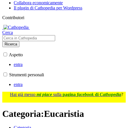
Collabora economicamente
Il plugin di Cathopedia per Wordpress
Contributori
Cerca
Ricerca
Aspetto
entra
Strumenti personali
entra
Hai già messo
mi piace
sulla
pagina
facebook
di
Cathopedia
?
Categoria
:
Eucaristia
Categoria