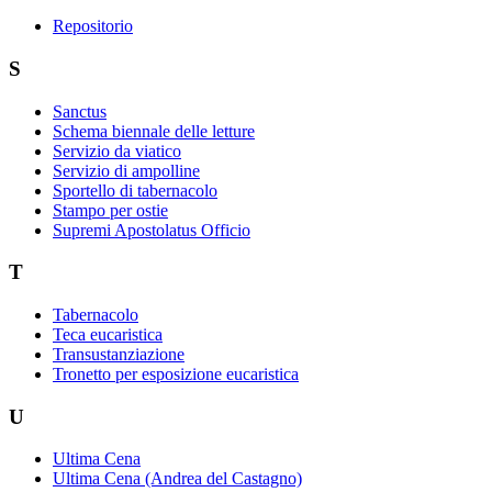
Repositorio
S
Sanctus
Schema biennale delle letture
Servizio da viatico
Servizio di ampolline
Sportello di tabernacolo
Stampo per ostie
Supremi Apostolatus Officio
T
Tabernacolo
Teca eucaristica
Transustanziazione
Tronetto per esposizione eucaristica
U
Ultima Cena
Ultima Cena (Andrea del Castagno)