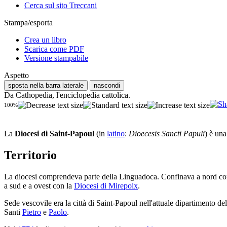
Cerca sul sito Treccani
Stampa/esporta
Crea un libro
Scarica come PDF
Versione stampabile
Aspetto
sposta nella barra laterale
nascondi
Da Cathopedia, l'enciclopedia cattolica.
100%
La
Diocesi di Saint-Papoul
(in
latino
:
Dioecesis Sancti Papuli
) è un
Territorio
La diocesi comprendeva parte della Linguadoca. Confinava a nord con
a sud e a ovest con la
Diocesi di Mirepoix
.
Sede vescovile era la città di Saint-Papoul nell'attuale dipartimento 
Santi
Pietro
e
Paolo
.