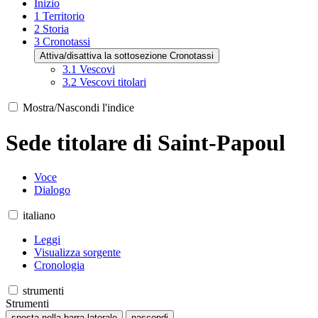
Inizio
1
Territorio
2
Storia
3
Cronotassi
Attiva/disattiva la sottosezione Cronotassi
3.1
Vescovi
3.2
Vescovi titolari
Mostra/Nascondi l'indice
Sede titolare di Saint-Papoul
Voce
Dialogo
italiano
Leggi
Visualizza sorgente
Cronologia
strumenti
Strumenti
sposta nella barra laterale
nascondi