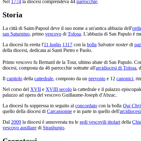
Nel
1774
la diocesi comprendeva 44
parrocchie
.
Storia
La città di Saint-Papoul deve il suo nome a un'antica abbazia dell'
ordi
san Saturnino
, primo
vescovo
di
Tolosa
. L'abbazia di San Papulo è men
La diocesi fu eretta l'
11 luglio
1317
con la
bolla
Salvator noster
di
pa
della diocesi, dedicata ai Santi Pietro e Paolo.
Primo vescovo fu Bernard de la Tour, ultimo abate di San Papulo. Co
diocesi, composta da 46 parrocchie sottratte all'
arcidiocesi di Tolosa
, 
Il
capitolo
della
cattedrale
, composto da un
prevosto
e 12
canonici
, r
Nel corso del
XVII
e
XVIII secolo
la cattedrale e il palazzo episcopal
palazzo ad opera del vescovo Guillaume-Joseph d'Abzac.
La diocesi fu soppressa in seguito al
concordato
con la bolla
Qui Chri
quello della diocesi di
Carcassonne
e in parte in quello dell'
arcidiocesi
Dal
2009
la diocesi è annoverata tra le
sedi vescovili titolari
della
Chie
vescovo ausiliare
di
Strasburgo
.