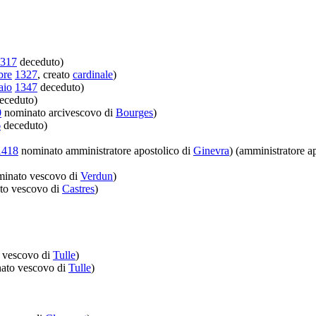
317
deceduto)
bre
1327
, creato
cardinale
)
aio
1347
deceduto)
eceduto)
0
nominato arcivescovo di
Bourges
)
6
deceduto)
1418
nominato amministratore apostolico di
Ginevra
) (amministratore a
inato vescovo di
Verdun
)
to vescovo di
Castres
)
 vescovo di
Tulle
)
ato vescovo di
Tulle
)