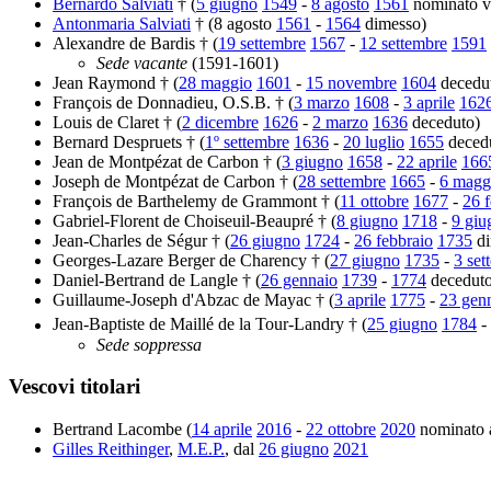
Bernardo Salviati
† (
5 giugno
1549
-
8 agosto
1561
nominato v
Antonmaria Salviati
† (8 agosto
1561
-
1564
dimesso)
Alexandre de Bardis † (
19 settembre
1567
-
12 settembre
1591
Sede vacante
(1591-1601)
Jean Raymond † (
28 maggio
1601
-
15 novembre
1604
decedu
François de Donnadieu, O.S.B. † (
3 marzo
1608
-
3 aprile
162
Louis de Claret † (
2 dicembre
1626
-
2 marzo
1636
deceduto)
Bernard Despruets † (
1º settembre
1636
-
20 luglio
1655
deced
Jean de Montpézat de Carbon † (
3 giugno
1658
-
22 aprile
166
Joseph de Montpézat de Carbon † (
28 settembre
1665
-
6 magg
François de Barthelemy de Grammont † (
11 ottobre
1677
-
26 
Gabriel-Florent de Choiseuil-Beaupré † (
8 giugno
1718
-
9 giu
Jean-Charles de Ségur † (
26 giugno
1724
-
26 febbraio
1735
di
Georges-Lazare Berger de Charency † (
27 giugno
1735
-
3 set
Daniel-Bertrand de Langle † (
26 gennaio
1739
-
1774
deceduto
Guillaume-Joseph d'Abzac de Mayac † (
3 aprile
1775
-
23 gen
Jean-Baptiste de Maillé de la Tour-Landry † (
25 giugno
1784
-
Sede soppressa
Vescovi titolari
Bertrand Lacombe (
14 aprile
2016
-
22 ottobre
2020
nominato 
Gilles Reithinger
,
M.E.P.
, dal
26 giugno
2021