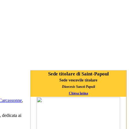
Sede titolare di Saint-Papoul
Sede vescovile titolare
Dioecesis Sancti Papuli
Chiesa latina
 Carcassonne
,
 dedicata ai