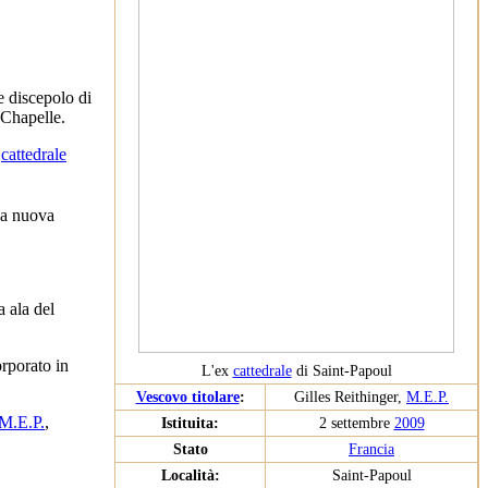
 discepolo di
-Chapelle.
a
cattedrale
lla nuova
a ala del
orporato in
L'ex
cattedrale
di Saint-Papoul
Vescovo titolare
:
Gilles Reithinger,
M.E.P.
M.E.P.
,
Istituita:
2 settembre
2009
Stato
Francia
Località:
Saint-Papoul