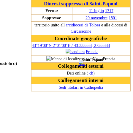
Diocesi soppressa di Saint-Papoul
Eretta:
11 luglio
1317
Soppressa:
29 novembre
1801
territorio unito all'
arcidiocesi di Tolosa
e alla diocesi di
Carcassonne
Coordinate geografiche
43°19′00″N
2°01′00″E
/
43.333333
,
2.033333
Francia
Saint-Papoul
postolico)
Collegamenti esterni
Dati online (
ch
)
Collegamenti interni
Sedi titolari in Cathopedia