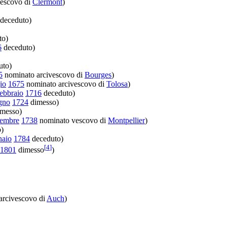
escovo di
Clermont
)
deceduto)
to)
6
deceduto)
uto)
5
nominato arcivescovo di
Bourges
)
io
1675
nominato arcivescovo di
Tolosa
)
febbraio
1716
deceduto)
gno
1724
dimesso)
messo)
tembre
1738
nominato vescovo di
Montpellier
)
)
naio
1784
deceduto)
[
4
]
1801
dimesso
)
arcivescovo di
Auch
)