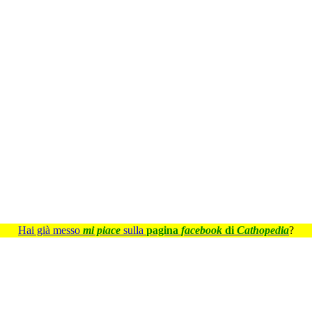
Hai già messo
mi piace
sulla
pagina
facebook
di
Cathopedia
?