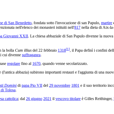
ne di San Benedetto
, fondata sotto l'invocazione di san Papulo,
martire
e
zionata nell'elenco dei monasteri istituiti nell'
817
nella dieta di Aix-la
pa Giovanni XXII
. La chiesa abbaziale di San Papulo divenne la nuov
[
1
]
n la bolla
Cum illius
del 22 febbraio
1318
, il Papa definì i confini de
di cui divenne
suffraganea
.
imase
regolare
fino al
1670
, quando venne secolarizzato.
e (l'antica abbazia) subirono importanti restauri e l'aggiunta di una nuov
sti Domini
di
papa Pio VII
del
29 novembre
1801
e il suo territorio inc
 di Tolosa
.
sa cattolica
; dal
26 giugno
2021
il
vescovo titolare
è Gilles Reithinger,