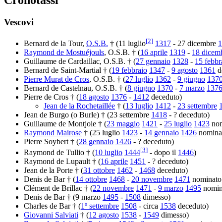
Cronotassi
Vescovi
[
2
]
Bernard de la Tour,
O.S.B.
† (11 luglio
1317
- 27 dicembre
1
Raymond de Mostuéjouls
, O.S.B. † (
16 aprile
1319
-
18 dicem
Guillaume de Cardaillac, O.S.B. † (
27 gennaio
1328
-
15 febbr
Bernard de Saint-Martial † (
19 febbraio
1347
-
9 agosto
1361
d
Pierre Murat de Cros
, O.S.B. † (
27 luglio
1362
-
9 giugno
137
Bernard de Castelnau, O.S.B. † (
8 giugno
1370
-
7 marzo
137
Pierre de Cros † (
18 agosto
1376
-
1412
deceduto)
Jean de la Rochetaillée
† (
13 luglio
1412
-
23 settembre
Jean de Burgo (o Burle) † (23 settembre
1418
- ? deceduto)
Guillaume de Montjoie † (
23 maggio
1421
-
25 luglio
1423
nom
Raymond Mairose
† (25 luglio
1423
-
14 gennaio
1426
nomina
Pierre Soybert † (
28 gennaio
1426
- ? deceduto)
[
3
]
Raymond de Tullio † (
10 luglio
1444
- dopo il
1446
)
Raymond de Lupault † (
16 aprile
1451
- ? deceduto)
Jean de la Porte † (
31 ottobre
1462
-
1468
deceduto)
Denis de Bar † (
14 ottobre
1468
-
20 novembre
1471
nominato
Clément de Brillac † (
22 novembre
1471
-
9 marzo
1495
nomin
Denis de Bar † (9 marzo
1495
-
1508
dimesso)
Charles de Bar † (
1º settembre
1508
- circa
1538
deceduto)
Giovanni Salviati
† (
12 agosto
1538
-
1549
dimesso)