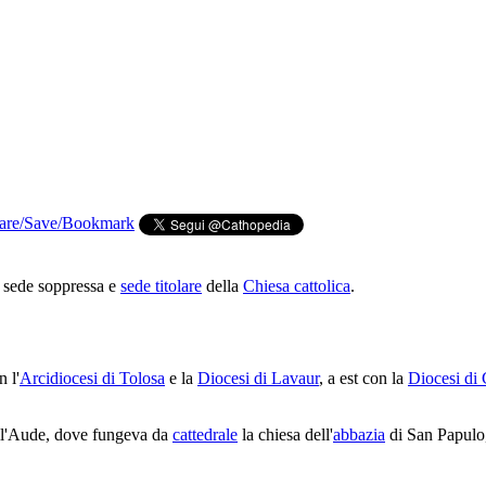
a sede soppressa e
sede titolare
della
Chiesa cattolica
.
 l'
Arcidiocesi di Tolosa
e la
Diocesi di Lavaur
, a est con la
Diocesi di
dell'Aude, dove fungeva da
cattedrale
la chiesa dell'
abbazia
di San Papulo,