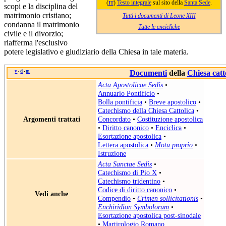
(
)
Testo integrale
sul sito della
Santa Sede
.
IT
scopi e la disciplina del
matrimonio cristiano;
Tutti i documenti di Leone XIII
condanna il matrimonio
Tutte le encicliche
civile e il divorzio;
riafferma l'esclusivo
potere legislativo e giudiziario della Chiesa in tale materia.
v
d
m
Documenti
della
Chiesa catt
•
•
Acta Apostolicae Sedis
•
Annuario Pontificio
•
Bolla pontificia
•
Breve apostolico
•
Catechismo della Chiesa Cattolica
•
Argomenti trattati
Concordato
•
Costituzione apostolica
•
Diritto canonico
•
Enciclica
•
Esortazione apostolica
•
Lettera apostolica
•
Motu proprio
•
Istruzione
Acta Sanctae Sedis
•
Catechismo di Pio X
•
Catechismo tridentino
•
Codice di diritto canonico
•
Vedi anche
Compendio
•
Crimen sollicitationis
•
Enchiridion Symbolorum
•
Esortazione apostolica post-sinodale
•
Martirologio Romano