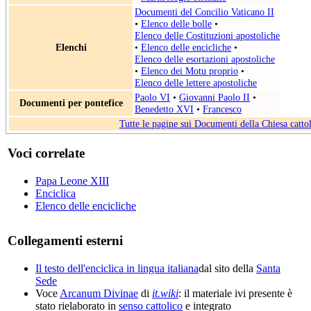
Documenti del Concilio Vaticano II
•
Elenco delle bolle
•
Elenco delle Costituzioni apostoliche
Elenchi
•
Elenco delle encicliche
•
Elenco delle esortazioni apostoliche
•
Elenco dei Motu proprio
•
Elenco delle lettere apostoliche
Paolo VI
•
Giovanni Paolo II
•
Documenti per pontefice
Benedetto XVI
•
Francesco
Tutte le pagine sui Documenti della Chiesa catto
Voci correlate
Papa Leone XIII
Enciclica
Elenco delle encicliche
Collegamenti esterni
Il testo dell'enciclica in lingua italiana
dal sito della
Santa
Sede
Voce
Arcanum Divinae
di
it.wiki
: il materiale ivi presente è
stato rielaborato in
senso cattolico
e integrato