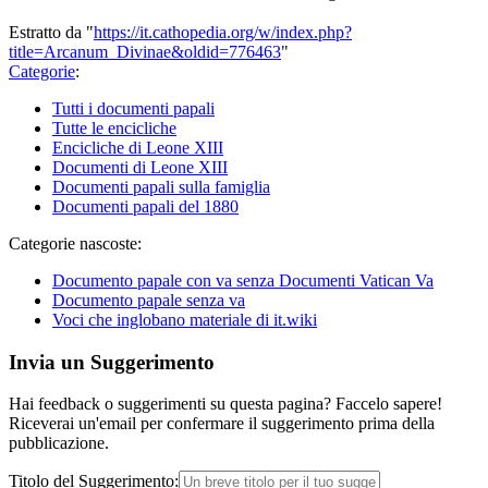
Estratto da "
https://it.cathopedia.org/w/index.php?
title=Arcanum_Divinae&oldid=776463
"
Categorie
:
Tutti i documenti papali
Tutte le encicliche
Encicliche di Leone XIII
Documenti di Leone XIII
Documenti papali sulla famiglia
Documenti papali del 1880
Categorie nascoste:
Documento papale con va senza Documenti Vatican Va
Documento papale senza va
Voci che inglobano materiale di it.wiki
Invia un Suggerimento
Hai feedback o suggerimenti su questa pagina? Faccelo sapere!
Riceverai un'email per confermare il suggerimento prima della
pubblicazione.
Titolo del Suggerimento: