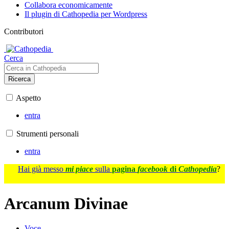
Collabora economicamente
Il plugin di Cathopedia per Wordpress
Contributori
Cerca
Ricerca
Aspetto
entra
Strumenti personali
entra
Hai già messo
mi piace
sulla
pagina
facebook
di
Cathopedia
?
Arcanum Divinae
Voce