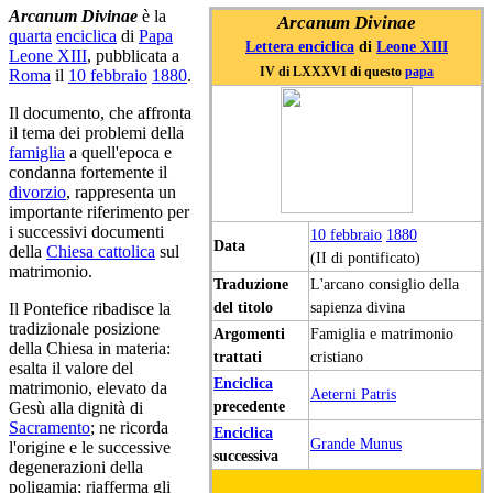
Arcanum Divinae
è la
Arcanum Divinae
quarta
enciclica
di
Papa
Lettera enciclica
di
Leone XIII
Leone XIII
, pubblicata a
IV di LXXXVI di questo
papa
Roma
il
10 febbraio
1880
.
Il documento, che affronta
il tema dei problemi della
famiglia
a quell'epoca e
condanna fortemente il
divorzio
, rappresenta un
importante riferimento per
i successivi documenti
10 febbraio
1880
Data
della
Chiesa cattolica
sul
(II di pontificato)
matrimonio.
Traduzione
L'arcano consiglio della
del titolo
sapienza divina
Il Pontefice ribadisce la
tradizionale posizione
Argomenti
Famiglia e matrimonio
della Chiesa in materia:
trattati
cristiano
esalta il valore del
Enciclica
matrimonio, elevato da
Aeterni Patris
precedente
Gesù alla dignità di
Sacramento
; ne ricorda
Enciclica
Grande Munus
l'origine e le successive
successiva
degenerazioni della
poligamia; riafferma gli