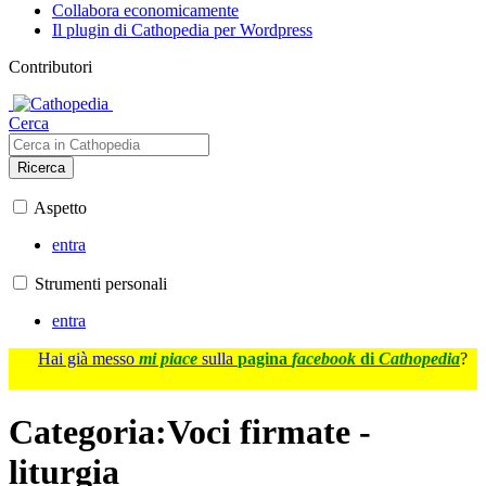
Collabora economicamente
Il plugin di Cathopedia per Wordpress
Contributori
Cerca
Ricerca
Aspetto
entra
Strumenti personali
entra
Hai già messo
mi piace
sulla
pagina
facebook
di
Cathopedia
?
Categoria
:
Voci firmate -
liturgia