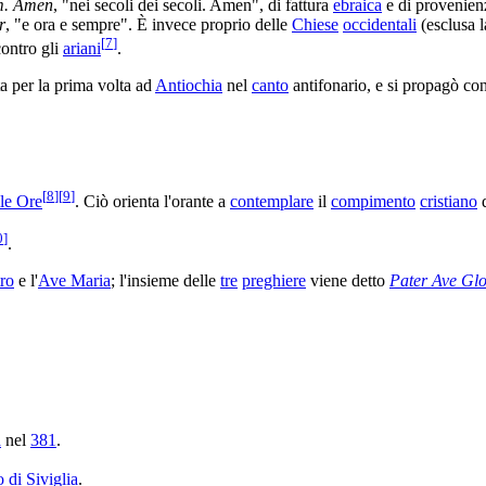
um. Amen
, "nei secoli dei secoli. Amen", di fattura
ebraica
e di provenie
r
, "e ora e sempre". È invece proprio delle
Chiese
occidentali
(esclusa 
[
7
]
contro gli
ariani
.
a per la prima volta ad
Antiochia
nel
canto
antifonario, e si propagò con
[
8
]
[
9
]
lle Ore
. Ciò orienta l'orante a
contemplare
il
compimento
cristiano
d
0
]
.
ro
e l'
Ave Maria
; l'insieme delle
tre
preghiere
viene detto
Pater Ave Glo
a
nel
381
.
o di Siviglia
.