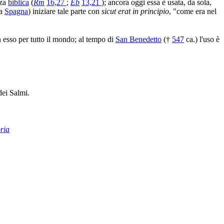
nza
biblica
(
Rm
16,27
;
Eb
13,21
); ancora oggi essa è usata, da sola,
la
Spagna
) iniziare tale parte con
sicut erat in principio
, "come era nel
 esso per tutto il mondo; al tempo di
San Benedetto
(†
547
ca.) l'uso è
ei Salmi.
ria