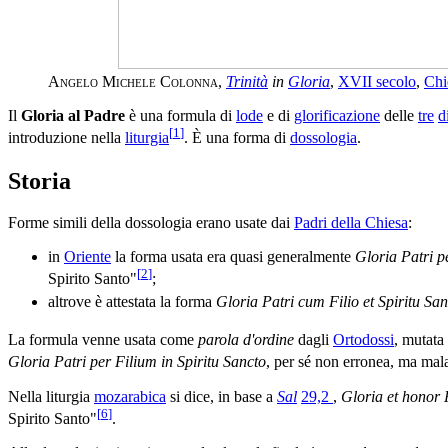
Angelo Michele Colonna
,
Trinità
in
Gloria
,
XVII secolo
,
Chi
Il
Gloria al Padre
è una formula di
lode
e di
glorificazione
delle
tre
d
[
1
]
introduzione nella
liturgia
. È una forma di
dossologia
.
Storia
Forme simili della dossologia erano usate dai
Padri della Chiesa
:
in
Oriente
la forma usata era quasi generalmente
Gloria Patri p
[
2
]
Spirito Santo"
;
altrove è attestata la forma
Gloria Patri cum Filio et Spiritu Sa
La formula venne usata come
parola d'ordine
dagli
Ortodossi
, mutata
Gloria Patri per Filium in Spiritu Sancto
, per sé non erronea, ma mala
Nella liturgia
mozarabica
si dice, in base a
Sal
29,2
,
Gloria et honor P
[
6
]
Spirito Santo"
.