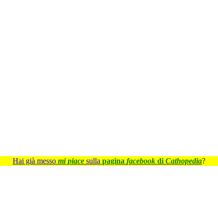
Hai già messo
mi piace
sulla
pagina
facebook
di
Cathopedia
?