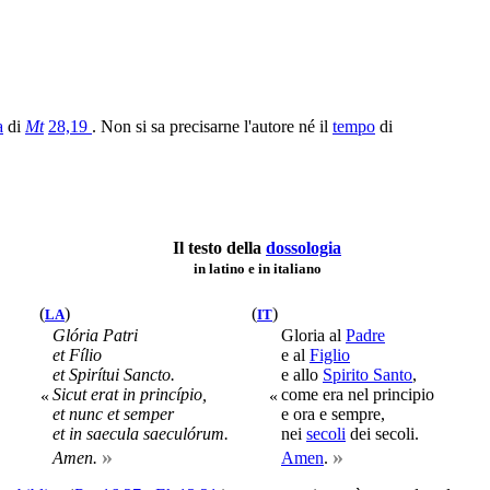
a
di
Mt
28,19
. Non si sa precisarne l'autore né il
tempo
di
Il testo della
dossologia
in latino e in italiano
(
)
(
)
LA
IT
Glória Patri
Gloria al
Padre
et Fílio
e al
Figlio
et Spirítui Sancto.
e allo
Spirito Santo
,
Sicut erat in princípio,
come era nel principio
«
«
et nunc et semper
e ora e sempre,
et in saecula saeculórum.
nei
secoli
dei secoli.
»
»
Amen.
Amen
.