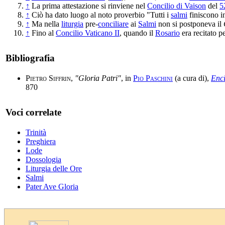
↑
La prima attestazione si rinviene nel
Concilio di Vaison
del
5
↑
Ciò ha dato luogo al noto proverbio "Tutti i
salmi
finiscono 
↑
Ma nella
liturgia
pre-
conciliare
ai
Salmi
non si postponeva il
↑
Fino al
Concilio Vaticano II
, quando il
Rosario
era recitato p
Bibliografia
Pietro Siffrin
,
"Gloria Patri"
, in
Pio Paschini
(a cura di),
Enci
870
Voci correlate
Trinità
Preghiera
Lode
Dossologia
Liturgia delle Ore
Salmi
Pater Ave Gloria