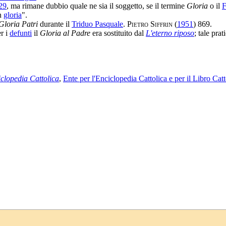
29
, ma rimane dubbio quale ne sia il soggetto, se il termine
Gloria
o il
F
in
gloria
".
Gloria Patri
durante il
Triduo Pasquale
.
Pietro Siffrin
(
1951
) 869.
er i
defunti
il
Gloria al Padre
era sostituito dal
L'eterno riposo
; tale prat
clopedia Cattolica
,
Ente per l'Enciclopedia Cattolica e per il Libro Catt