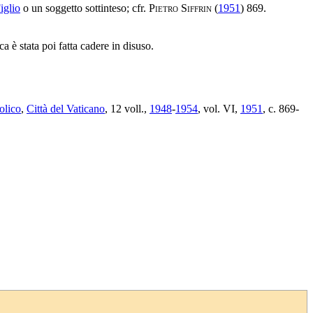
iglio
o un soggetto sottinteso; cfr.
Pietro Siffrin
(
1951
) 869.
ica è stata poi fatta cadere in disuso.
olico
,
Città del Vaticano
, 12 voll.,
1948
-
1954
, vol. VI,
1951
, c. 869-