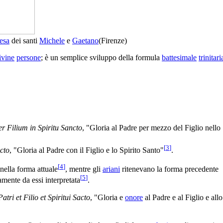
esa
dei santi
Michele
e
Gaetano
(Firenze)
ivine
persone
; è un semplice sviluppo della formula
battesimale
trinitari
er Filium in Spiritu Sancto
, "Gloria al Padre per mezzo del Figlio nello
[
3
]
ncto
, "Gloria al Padre con il Figlio e lo Spirito Santo"
.
[
4
]
 nella forma attuale
, mentre gli
ariani
ritenevano la forma precedente
[
5
]
mente da essi interpretata
.
atri et Filio et Spiritui Sacto
, "Gloria e
onore
al Padre e al Figlio e allo