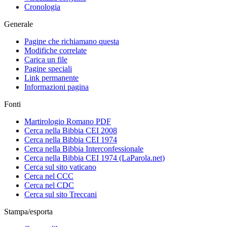
Cronologia
Generale
Pagine che richiamano questa
Modifiche correlate
Carica un file
Pagine speciali
Link permanente
Informazioni pagina
Fonti
Martirologio Romano PDF
Cerca nella Bibbia CEI 2008
Cerca nella Bibbia CEI 1974
Cerca nella Bibbia Interconfessionale
Cerca nella Bibbia CEI 1974 (LaParola.net)
Cerca sul sito vaticano
Cerca nel CCC
Cerca nel CDC
Cerca sul sito Treccani
Stampa/esporta