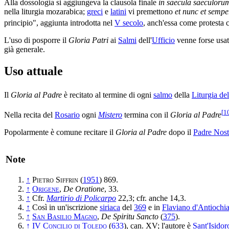
Alla dossologia si aggiungeva la clausola finale
in saecula saeculor
nella liturgia mozarabica;
greci
e
latini
vi premettono
et nunc et sempe
principio", aggiunta introdotta nel
V secolo
, anch'essa come protesta 
L'uso di posporre il
Gloria Patri
ai
Salmi
dell'
Ufficio
venne forse usat
già generale.
Uso attuale
Il
Gloria al Padre
è recitato al termine di ogni
salmo
della
Liturgia de
[
1
Nella recita del
Rosario
ogni
Mistero
termina con il
Gloria al Padre
Popolarmente è comune recitare il
Gloria al Padre
dopo il
Padre Nost
Note
↑
Pietro Siffrin
(
1951
) 869.
↑
Origene
,
De Oratione
, 33.
↑
Cfr.
Martirio di Policarpo
22,3; cfr. anche 14,3.
↑
Così in un'iscrizione
siriaca
del
369
e in
Flaviano d'Antiochi
↑
San Basilio Magno
,
De Spiritu Sancto
(
375
).
↑
IV Concilio di Toledo
(
633
), can. XV; l'autore è
Sant'Isidor