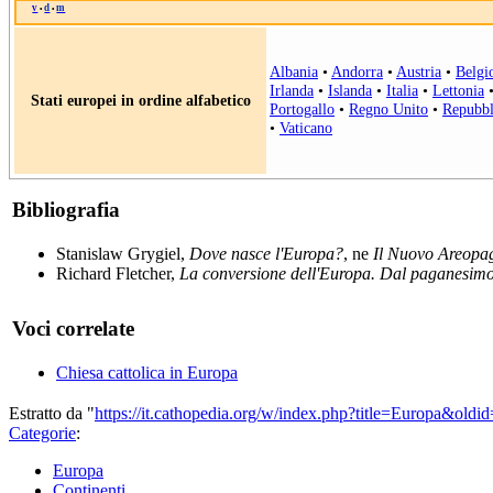
v
d
m
•
•
Albania
•
Andorra
•
Austria
•
Belgi
Irlanda
•
Islanda
•
Italia
•
Lettonia
Stati europei in ordine alfabetico
Portogallo
•
Regno Unito
•
Repubbl
•
Vaticano
Bibliografia
Stanislaw Grygiel,
Dove nasce l'Europa?
, ne
Il Nuovo Areopa
Richard Fletcher,
La conversione dell'Europa. Dal paganesimo
Voci correlate
Chiesa cattolica in Europa
Estratto da "
https://it.cathopedia.org/w/index.php?title=Europa&old
Categorie
:
Europa
Continenti