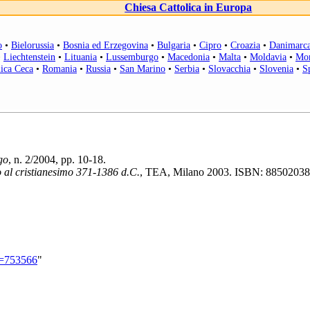
Chiesa Cattolica in Europa
o
•
Bielorussia
•
Bosnia ed Erzegovina
•
Bulgaria
•
Cipro
•
Croazia
•
Danimarc
•
Liechtenstein
•
Lituania
•
Lussemburgo
•
Macedonia
•
Malta
•
Moldavia
•
Mo
ica Ceca
•
Romania
•
Russia
•
San Marino
•
Serbia
•
Slovacchia
•
Slovenia
•
S
go
, n. 2/2004, pp. 10-18.
 al cristianesimo 371-1386 d.C.
, TEA, Milano 2003. ISBN: 8850203
id=753566
"