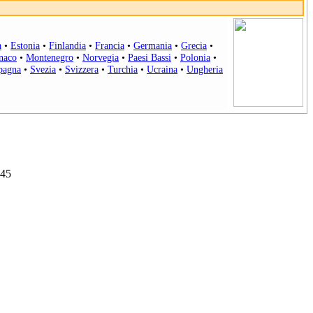
a
•
Estonia
•
Finlandia
•
Francia
•
Germania
•
Grecia
•
naco
•
Montenegro
•
Norvegia
•
Paesi Bassi
•
Polonia
•
pagna
•
Svezia
•
Svizzera
•
Turchia
•
Ucraina
•
Ungheria
845