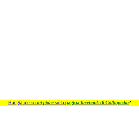
Hai già messo
mi piace
sulla
pagina
facebook
di
Cathopedia
?