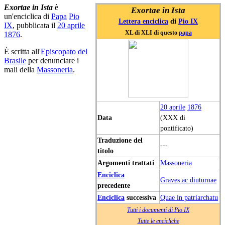
Exortae in Ista
è
Exortae in Ista
un'enciclica di
Papa
Pio
Lettera enciclica
di
Pio IX
IX
, pubblicata il
20 aprile
XL di XLI di questo
papa
1876
.
È scritta all'
Episcopato del
Brasile
per denunciare i
mali della
Massoneria
.
20 aprile
1876
Data
(XXX di
pontificato)
Traduzione del
---
titolo
Argomenti trattati
Massoneria
Enciclica
Graves ac diuturnae
precedente
Enciclica
successiva
Quae in patriarchatu
Tutti i documenti di Pio IX
Tutte le encicliche