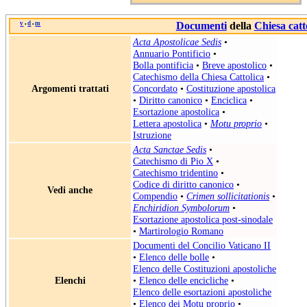
v
d
m
Documenti
della
Chiesa catt
•
•
Acta Apostolicae Sedis
•
Annuario Pontificio
•
Bolla pontificia
•
Breve apostolico
•
Catechismo della Chiesa Cattolica
•
Argomenti trattati
Concordato
•
Costituzione apostolica
•
Diritto canonico
•
Enciclica
•
Esortazione apostolica
•
Lettera apostolica
•
Motu proprio
•
Istruzione
Acta Sanctae Sedis
•
Catechismo di Pio X
•
Catechismo tridentino
•
Codice di diritto canonico
•
Vedi anche
Compendio
•
Crimen sollicitationis
•
Enchiridion Symbolorum
•
Esortazione apostolica post-sinodale
•
Martirologio Romano
Documenti del Concilio Vaticano II
•
Elenco delle bolle
•
Elenco delle Costituzioni apostoliche
Elenchi
•
Elenco delle encicliche
•
Elenco delle esortazioni apostoliche
•
Elenco dei Motu proprio
•