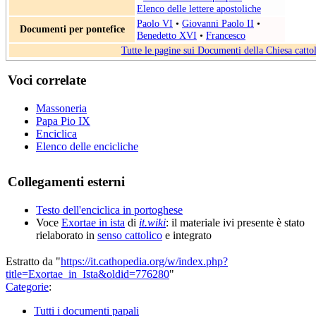
Elenco delle lettere apostoliche
Paolo VI
•
Giovanni Paolo II
•
Documenti per pontefice
Benedetto XVI
•
Francesco
Tutte le pagine sui Documenti della Chiesa catto
Voci correlate
Massoneria
Papa Pio IX
Enciclica
Elenco delle encicliche
Collegamenti esterni
Testo dell'enciclica in portoghese
Voce
Exortae in ista
di
it.wiki
: il materiale ivi presente è stato
rielaborato in
senso cattolico
e integrato
Estratto da "
https://it.cathopedia.org/w/index.php?
title=Exortae_in_Ista&oldid=776280
"
Categorie
:
Tutti i documenti papali