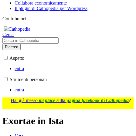
Collabora economicamente
Il plugin di Cathopedia per Wordpress
Contributori
Cerca
Ricerca
Aspetto
entra
Strumenti personali
entra
Hai già messo
mi piace
sulla
pagina
facebook
di
Cathopedia
?
Exortae in Ista
Voce