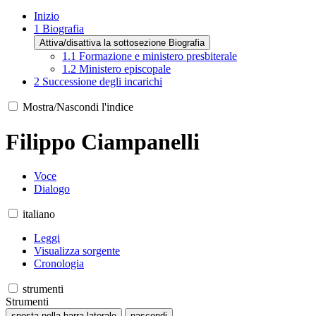
Inizio
1
Biografia
Attiva/disattiva la sottosezione Biografia
1.1
Formazione e ministero presbiterale
1.2
Ministero episcopale
2
Successione degli incarichi
Mostra/Nascondi l'indice
Filippo Ciampanelli
Voce
Dialogo
italiano
Leggi
Visualizza sorgente
Cronologia
strumenti
Strumenti
sposta nella barra laterale
nascondi