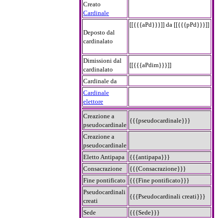
Creato
Cardinale
[[{{{aPd}}}]] da [[{{{pPd}}}]]
Deposto dal
cardinalato
Dimissioni dal
[[{{{aPdim}}}]]
cardinalato
Cardinale da
Cardinale
elettore
Creazione a
{{{pseudocardinale}}}
pseudocardinale
Creazione a
pseudocardinale
Eletto Antipapa
{{{antipapa}}}
Consacrazione
{{{Consacrazione}}}
Fine pontificato
{{{Fine pontificato}}}
Pseudocardinali
{{{Pseudocardinali creati}}}
creati
Sede
{{{Sede}}}