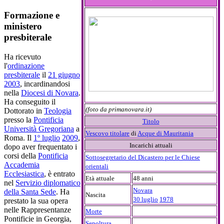
'
Formazione e
ministero
presbiterale
Ha ricevuto
l'
ordinazione
presbiterale
il
21 giugno
2003
, incardinandosi
nella
Diocesi di Novara
.
Ha conseguito il
(foto da primanovara.it)
Dottorato in
Teologia
presso la
Pontificia
Titolo
Università Gregoriana
a
Vescovo titolare
di
Acque di Mauritania
Roma. Il
1º luglio
2009
,
Incarichi attuali
dopo aver frequentato i
corsi della
Pontificia
Sottosegretario del Dicastero per le Chiese
Accademia
orientali
Ecclesiastica
, è entrato
Età attuale
48 anni
nel
Servizio diplomatico
Novara
della Santa Sede
. Ha
Nascita
30 luglio
1978
prestato la sua opera
nelle Rappresentanze
Morte
Pontificie in Georgia,
Sepoltura