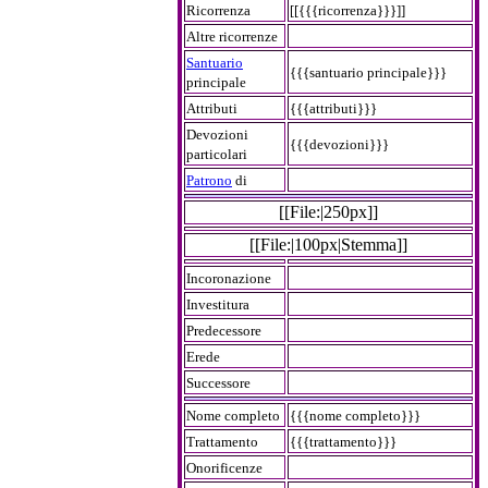
Ricorrenza
[[{{{ricorrenza}}}]]
Altre ricorrenze
Santuario
{{{santuario principale}}}
principale
Attributi
{{{attributi}}}
Devozioni
{{{devozioni}}}
particolari
Patrono
di
[[File:|250px]]
[[File:|100px|Stemma]]
Incoronazione
Investitura
Predecessore
Erede
Successore
Nome completo
{{{nome completo}}}
Trattamento
{{{trattamento}}}
Onorificenze