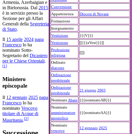
Armenia, Azerbaigian e
Conversione
in Bielorussia. Dal
2015
è in servizio presso la
Appartenenza
Diocesi di Novara
Sezione per gli Affari
Formazione
Generali della
Segreteria
Insegnamento
di Stato
.
Vestizione
{{{V}}}
Il
15 aprile
2024
papa
Vestizione
[[{{{aVest}}}]]
Francesco
lo ha
Professione
nominato Sotto-
[[]]
religiosa
Segretario del
Dicastero
per le Chiese Orientali
.
Ordinato
[
1
]
diacono
Ordinazione
Ministero
presbiterale
episcopale
Ordinazione
21 giugno
2003
presbiterale
Il
12 gennaio
2025
papa
Nominato
Abate
{{{nominatoAB}}}
Francesco
lo ha
Nominato
nominato
Vescovo
amministratore
{{{nominatoAA}}}
titolare di Acque di
apostolico
[
2
]
Mauritania
.
Nominato
12 gennaio
2025
vescovo
Successione