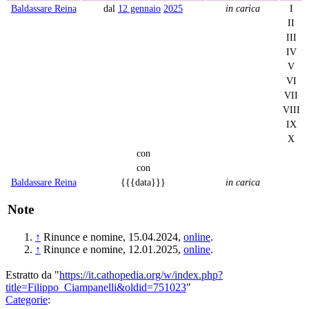
Baldassare Reina
dal
12 gennaio
2025
in carica
I
II
III
IV
V
VI
VII
VIII
IX
X
con
con
Baldassare Reina
{{{data}}}
in carica
Note
↑
Rinunce e nomine, 15.04.2024,
online
.
↑
Rinunce e nomine, 12.01.2025,
online
.
Estratto da "
https://it.cathopedia.org/w/index.php?
title=Filippo_Ciampanelli&oldid=751023
"
Categorie
: