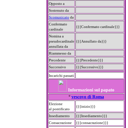
Opposto a
Sostenuto da
Scomunicato
da
Confermato
{{{Confermato cardinale}}}
cardinale
Nomina a
pseudocardinale
{{{Annullato da}}}
annullata da
Riammesso da
Precedente
{{{Precedente}}}
Successivo
{{{Successivo}}}
Incarichi passati
Informazioni sul papato
°
vescovo di Roma
Elezione
{{{inizio}}}
al pontificato
Insediamento
{{{Insediamento}}}
Consacrazione
{{{consacrazione}}}