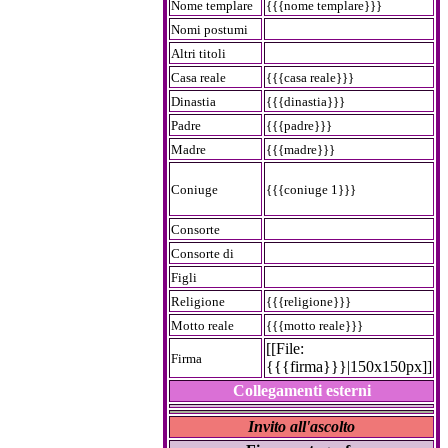
Nome templare
{{{nome templare}}}
Nomi postumi
Altri titoli
Casa reale
{{{casa reale}}}
Dinastia
{{{dinastia}}}
Padre
{{{padre}}}
Madre
{{{madre}}}
Coniuge
{{{coniuge 1}}}
Consorte
Consorte di
Figli
Religione
{{{religione}}}
Motto reale
{{{motto reale}}}
[[File:
Firma
{{{firma}}}|150x150px]]
Collegamenti esterni
Invito all'ascolto