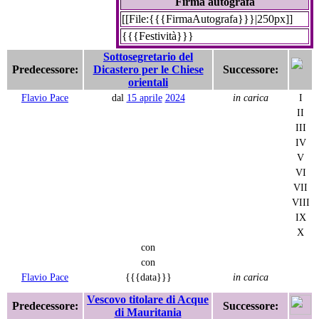
Firma autografa
[[File:{{{FirmaAutografa}}}|250px]]
{{{Festività}}}
Sottosegretario del
Predecessore:
Dicastero per le Chiese
Successore:
orientali
Flavio Pace
dal
15 aprile
2024
in carica
I
II
III
IV
V
VI
VII
VIII
IX
X
con
con
Flavio Pace
{{{data}}}
in carica
Vescovo titolare di Acque
Predecessore:
Successore:
di Mauritania