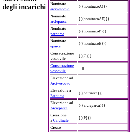
Nominato
degli incarichi
{{{nominatoA}}}
arcivescovo
Nominato
{{{nominatoAE}}}
arcieparca
Nominato
{{{nominatoP}}}
patriarca
Nominato
{{{nominatoE}}}
eparca
Consacrazione
{{{C}}}
vescovile
Consacrazione
[[ ]]
vescovile
Elevazione ad
Arcivescovo
Elevazione a
{{{patriarca}}}
Patriarca
Elevazione ad
{{{arcieparca}}}
Arcieparca
Creazione
{{{P}}}
a
Cardinale
Creato