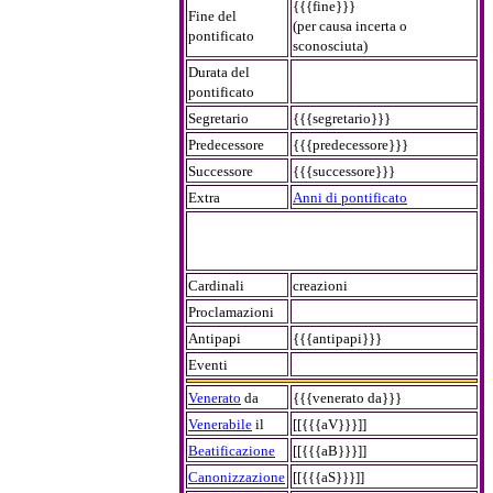
{{{fine}}}
Fine del
(per causa incerta o
pontificato
sconosciuta)
Durata del
pontificato
Segretario
{{{segretario}}}
Predecessore
{{{predecessore}}}
Successore
{{{successore}}}
Extra
Anni di pontificato
Cardinali
creazioni
Proclamazioni
Antipapi
{{{antipapi}}}
Eventi
Venerato
da
{{{venerato da}}}
Venerabile
il
[[{{{aV}}}]]
Beatificazione
[[{{{aB}}}]]
Canonizzazione
[[{{{aS}}}]]