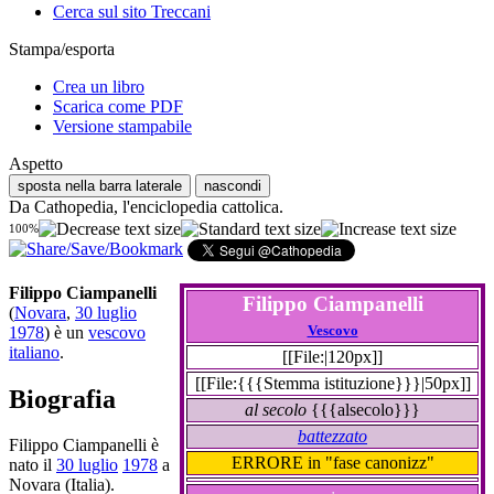
Cerca sul sito Treccani
Stampa/esporta
Crea un libro
Scarica come PDF
Versione stampabile
Aspetto
sposta nella barra laterale
nascondi
Da Cathopedia, l'enciclopedia cattolica.
100%
Filippo Ciampanelli
Filippo Ciampanelli
(
Novara
,
30 luglio
Vescovo
1978
) è un
vescovo
italiano
.
[[File:|120px]]
[[File:{{{Stemma istituzione}}}|50px]]
Biografia
al secolo
{{{alsecolo}}}
battezzato
Filippo Ciampanelli è
ERRORE in "fase canonizz"
nato il
30 luglio
1978
a
Novara (Italia).