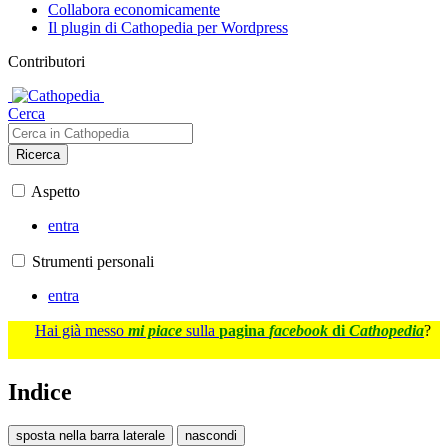
Collabora economicamente
Il plugin di Cathopedia per Wordpress
Contributori
Cerca
Ricerca
Aspetto
entra
Strumenti personali
entra
Hai già messo
mi piace
sulla
pagina
facebook
di
Cathopedia
?
Indice
sposta nella barra laterale
nascondi