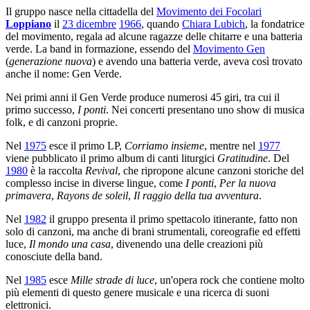
Il gruppo nasce nella cittadella del
Movimento dei Focolari
Loppiano
il
23 dicembre
1966
, quando
Chiara Lubich
, la fondatrice
del movimento, regala ad alcune ragazze delle chitarre e una batteria
verde. La band in formazione, essendo del
Movimento Gen
(
generazione nuova
) e avendo una batteria verde, aveva così trovato
anche il nome: Gen Verde.
Nei primi anni il Gen Verde produce numerosi 45 giri, tra cui il
primo successo,
I ponti
. Nei concerti presentano uno show di musica
folk, e di canzoni proprie.
Nel
1975
esce il primo LP,
Corriamo insieme
, mentre nel
1977
viene pubblicato il primo album di canti liturgici
Gratitudine
. Del
1980
è la raccolta
Revival
, che ripropone alcune canzoni storiche del
complesso incise in diverse lingue, come
I ponti
,
Per la nuova
primavera
,
Rayons de soleil
,
Il raggio della tua avventura
.
Nel
1982
il gruppo presenta il primo spettacolo itinerante, fatto non
solo di canzoni, ma anche di brani strumentali, coreografie ed effetti
luce,
Il mondo una casa
, divenendo una delle creazioni più
conosciute della band.
Nel
1985
esce
Mille strade di luce
, un'opera rock che contiene molto
più elementi di questo genere musicale e una ricerca di suoni
elettronici.