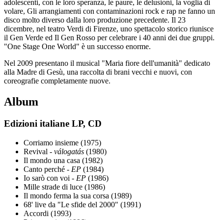
adolescenti, con le loro speranza, le paure, le delusioni, la voglia di
volare, Gli arrangiamenti con contaminazioni rock e rap ne fanno un
disco molto diverso dalla loro produzione precedente. Il 23
dicembre, nel teatro Verdi di Firenze, uno spettacolo storico riunisce
il Gen Verde ed Il Gen Rosso per celebrare i 40 anni dei due gruppi.
"One Stage One World" è un successo enorme.
Nel 2009 presentano il musical "Maria fiore dell'umanità" dedicato
alla Madre di Gesù, una raccolta di brani vecchi e nuovi, con
coreografie completamente nuove.
Album
Edizioni italiane LP, CD
Corriamo insieme (1975)
Revival -
válogatás
(1980)
Il mondo una casa (1982)
Canto perché -
EP
(1984)
Io sarò con voi -
EP
(1986)
Mille strade di luce (1986)
Il mondo ferma la sua corsa (1989)
68' live da "Le sfide del 2000" (1991)
Accordi (1993)