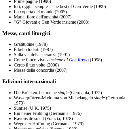
Prime pagine (1996)
Ieri, oggi... sempre - The best of Gen Verde (1999)
La coperta del mondo (2005)
Maria, fiore dell'umanità (2007)
"G" Giovani e Gen Verde insieme (2008)
Messe, canti liturgici
Gratitudine (1978)
È bello lodarti (1987)
Sulla via della speranza (1991)
Come fuoco vivo -
insieme al
Gen Rosso
(1998)
Cerco il tuo volto (2000)
Messa della concordia (2007)
Edizioni internazionali
Die Brücken-Let me be
single
(Germania, 1972)
Wasserpfützen-Madonna von Michelangelo
single
(Germania,
1973)
Sunrise (U.K. 1975)
Ein neuer Frühling (Germania, 1976)
Rayons de soleil (Francia, 1978)
Wege der Hoffnung (Germania, 1979)
Nacerá una música (Spagna, 1980)