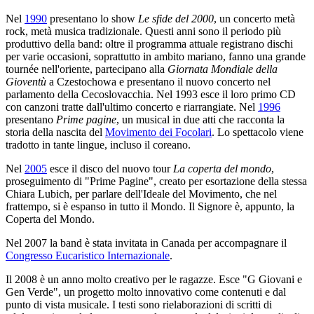
Nel
1990
presentano lo show
Le sfide del 2000
, un concerto metà
rock, metà musica tradizionale. Questi anni sono il periodo più
produttivo della band: oltre il programma attuale registrano dischi
per varie occasioni, soprattutto in ambito mariano, fanno una grande
tournée nell'oriente, partecipano alla
Giornata Mondiale della
Gioventù
a Czestochowa e presentano il nuovo concerto nel
parlamento della Cecoslovacchia. Nel 1993 esce il loro primo CD
con canzoni tratte dall'ultimo concerto e riarrangiate. Nel
1996
presentano
Prime pagine
, un musical in due atti che racconta la
storia della nascita del
Movimento dei Focolari
. Lo spettacolo viene
tradotto in tante lingue, incluso il coreano.
Nel
2005
esce il disco del nuovo tour
La coperta del mondo
,
proseguimento di "Prime Pagine", creato per esortazione della stessa
Chiara Lubich, per parlare dell'Ideale del Movimento, che nel
frattempo, si è espanso in tutto il Mondo. Il Signore è, appunto, la
Coperta del Mondo.
Nel 2007 la band è stata invitata in Canada per accompagnare il
Congresso Eucaristico Internazionale
.
Il 2008 è un anno molto creativo per le ragazze. Esce "G Giovani e
Gen Verde", un progetto molto innovativo come contenuti e dal
punto di vista musicale. I testi sono rielaborazioni di scritti di