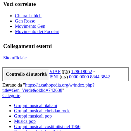
Voci correlate
Chiara Lubich
Gen Rosso
Movimento Gen
Movimento dei Focolari
Collegamenti esterni
Sito ufficiale
VIAF
(
)
128618052
·
EN
Controllo di autorità
ISNI
(
)
0000 0000 8844 3842
EN
Estratto da "
https://it.cathopedia.org/w/index.php?
title=Gen_Verde&oldid=742638
"
Categorie
:
Gruppi musicali italiani
Gruppi musicali christian rock
Gruppi musicali pop
Musica pop
Gruppi musicali costituitisi nel 1966