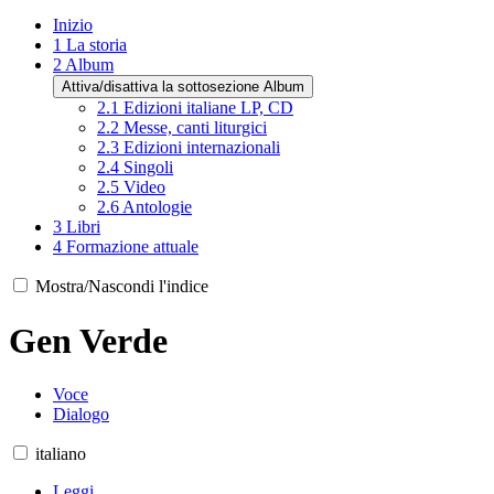
Inizio
1
La storia
2
Album
Attiva/disattiva la sottosezione Album
2.1
Edizioni italiane LP, CD
2.2
Messe, canti liturgici
2.3
Edizioni internazionali
2.4
Singoli
2.5
Video
2.6
Antologie
3
Libri
4
Formazione attuale
Mostra/Nascondi l'indice
Gen Verde
Voce
Dialogo
italiano
Leggi