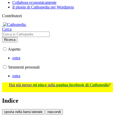
Collabora economicamente
Il plugin di Cathopedia per Wordpress
Contributori
Cerca
Ricerca
Aspetto
entra
Strumenti personali
entra
Hai già messo
mi piace
sulla
pagina
facebook
di
Cathopedia
?
Indice
sposta nella barra laterale
nascondi