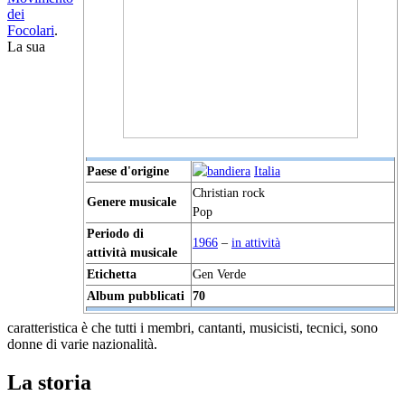
dei
Focolari
.
La sua
Paese d'origine
Italia
Christian rock
Genere musicale
Pop
Periodo di
1966
–
in attività
attività musicale
Etichetta
Gen Verde
Album pubblicati
70
caratteristica è che tutti i membri, cantanti, musicisti, tecnici, sono
donne di varie nazionalità.
La storia