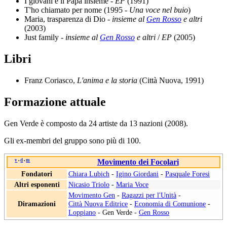
I giovani e il Papa insieme -
EP
(1991)
T'ho chiamato per nome (1995 -
Una voce nel buio
)
Maria, trasparenza di Dio -
insieme al
Gen Rosso
e altri
(2003)
Just family -
insieme al
Gen Rosso
e altri
/
EP
(2005)
Libri
Franz Coriasco,
L'anima e la storia
(Città Nuova, 1991)
Formazione attuale
Gen Verde è composto da 24 artiste da 13 nazioni (2008).
Gli ex-membri del gruppo sono più di 100.
v
d
m
Movimento dei Focolari
•
•
Fondatori
Chiara Lubich
-
Igino Giordani
-
Pasquale Foresi
Altri esponenti
Nicasio Triolo
-
Maria Voce
Movimento Gen
-
Ragazzi per l'Unità
-
Diramazioni
Città Nuova Editrice
-
Economia di Comunione
-
Loppiano
-
Gen Verde
-
Gen Rosso