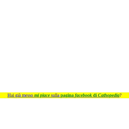
Hai già messo
mi piace
sulla
pagina
facebook
di
Cathopedia
?