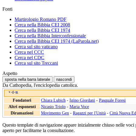
Fonti
Martirologio Romano PDF
Cerca nella Bibbia CEI 2008
Cerca nella Bibbia CEI 1974
Cerca nella Bibbia Interconfessionale
Cerca nella Bibbia CEI 1974 (LaParola.net)
Cerca sul sito vaticano
Cerca nel CCC
Cerca nel CDC
Cerca sul sito Treccani
Aspetto
sposta nella barra laterale
nascondi
Da Cathopedia, l'enciclopedia cattolica.
v
d
m
•
•
Fondatori
Chiara Lubich
-
Igino Giordani
-
Pasquale Foresi
Altri esponenti
Nicasio Triolo
-
Maria Voce
Diramazioni
Movimento Gen
-
Ragazzi per l'Unità
-
Città Nuova Ed
Questo template di navigazione appare inizialmente chiuso nelle voci
aperto per facilitarne la consultazione.