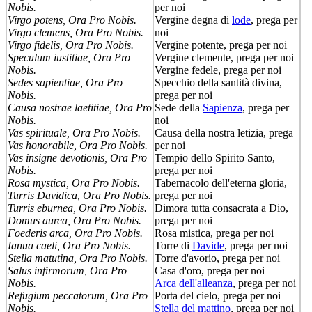
Nobis.
per noi
Virgo potens, Ora Pro Nobis.
Vergine degna di
lode
, prega per
Virgo clemens, Ora Pro Nobis.
noi
Virgo fidelis, Ora Pro Nobis.
Vergine potente, prega per noi
Speculum iustitiae, Ora Pro
Vergine clemente, prega per noi
Nobis.
Vergine fedele, prega per noi
Sedes sapientiae, Ora Pro
Specchio della santità divina,
Nobis.
prega per noi
Causa nostrae laetitiae, Ora Pro
Sede della
Sapienza
, prega per
Nobis.
noi
Vas spirituale, Ora Pro Nobis.
Causa della nostra letizia, prega
Vas honorabile, Ora Pro Nobis.
per noi
Vas insigne devotionis, Ora Pro
Tempio dello Spirito Santo,
Nobis.
prega per noi
Rosa mystica, Ora Pro Nobis.
Tabernacolo dell'eterna gloria,
Turris Davidica, Ora Pro Nobis.
prega per noi
Turris eburnea, Ora Pro Nobis.
Dimora tutta consacrata a Dio,
Domus aurea, Ora Pro Nobis.
prega per noi
Foederis arca, Ora Pro Nobis.
Rosa mistica, prega per noi
Ianua caeli, Ora Pro Nobis.
Torre di
Davide
, prega per noi
Stella matutina, Ora Pro Nobis.
Torre d'avorio, prega per noi
Salus infirmorum, Ora Pro
Casa d'oro, prega per noi
Nobis.
Arca dell'alleanza
, prega per noi
Refugium peccatorum, Ora Pro
Porta del cielo, prega per noi
Nobis.
Stella del mattino
, prega per noi