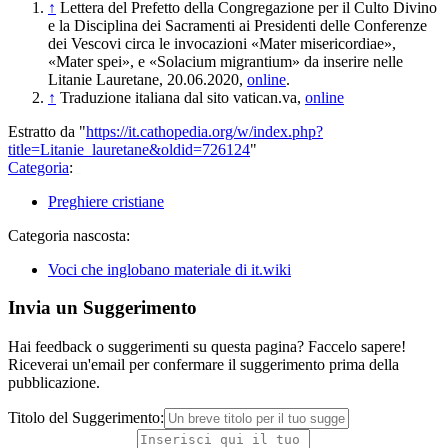
↑
Lettera del Prefetto della Congregazione per il Culto Divino
e la Disciplina dei Sacramenti ai Presidenti delle Conferenze
dei Vescovi circa le invocazioni «Mater misericordiae»,
«Mater spei», e «Solacium migrantium» da inserire nelle
Litanie Lauretane, 20.06.2020,
online
.
↑
Traduzione italiana dal sito vatican.va,
online
Estratto da "
https://it.cathopedia.org/w/index.php?
title=Litanie_lauretane&oldid=726124
"
Categoria
:
Preghiere cristiane
Categoria nascosta:
Voci che inglobano materiale di it.wiki
Invia un Suggerimento
Hai feedback o suggerimenti su questa pagina? Faccelo sapere!
Riceverai un'email per confermare il suggerimento prima della
pubblicazione.
Titolo del Suggerimento: