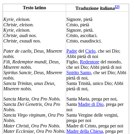
[
2
]
Testo latino
Traduzione italiana
Kyrie, eleison.
Signore, pietà
Christe, eleison.
Cristo, pietà
Kyrie, eleison.
Signore, pietà.
Christe, audi nos.
Cristo, ascoltaci.
Christe, exaudi nos.
Cristo, esaudiscici.
Pater de caelis, Deus, Miserere
Padre
del
Cielo
, che sei Dio;
nobis.
Abbi pietà di noi
Fili, Redemptor mundi, Deus,
Figlio,
Redentore
del mondo,
Miserere nobis.
che sei Dio; Abbi pietà di noi
Spiritus Sancte, Deus, Miserere
Spirito Santo
, che sei Dio; Abbi
nobis.
pietà di noi,
Sancta Trinitas, unus Deus,
Santa Trinità, unico Dio; Abbi
Miserere nobis.
pietà di noi,
Sancta Maria, Ora Pro Nobis.
Santa Maria, prega per noi,
Sancta Dei Genetrix, Ora Pro
Santa
Madre di Dio
, prega per
Nobis.
noi
Sancta Virgo virginum, Ora Pro
Santa Vergine delle vergini,
Nobis.
prega per noi
Mater Christi, Ora Pro Nobis.
Madre di Cristo, prega per noi
Mater Ecclesiae, Ora Pro Nobis.
Madre della Chiesa
, prega per