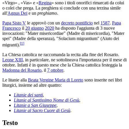
«Virgo» , «Vas» e «
Regina
» sono i titoli onorifici rimarcati da colui
o colei che prega. La preghiera si conclude con una terzina simile
all'
Agnus Dei
e un
preghiamo
.
Papa Sisto V
le approvò con un
decreto pontificio
nel
1587
.
Papa
Francesco
il
20 giugno
2020
ha disposto l'aggiunta di 3 nuove
invocazioni: "Mater misericordiae" (Madre di misericordia), "Mater
spei" (Madre della speranza), "Solacium migrantium" (Aiuto dei
[
1
]
migranti).
La Chiesa cattolica ne raccomanda la recita alla fine del Rosario.
Leone XIII
, in particolare, ne sottolineava l'importanza per il mese di
ottobre. Infatti è in questo mese che la Chiesa cattolica festeggia la
Madonna del Rosario
, il
7 ottobre
.
Le litanie alla
Beata Vergine Maria di Loreto
sono inserite nei libri
liturgici, insieme ad altre quattro:
Litanie dei santi
,
Litanie al Santissimo Nome di Gesù
,
Litanie a San Giuseppe
,
Litanie al Sacro Cuore di Gesù
.
Testo