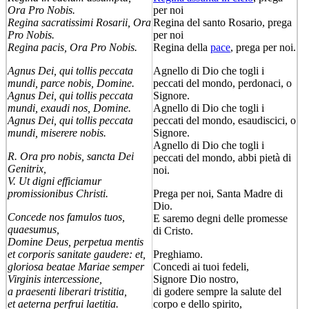
Ora Pro Nobis.
per noi
Regina sacratissimi Rosarii, Ora
Regina del santo Rosario, prega
Pro Nobis.
per noi
Regina pacis, Ora Pro Nobis.
Regina della
pace
, prega per noi.
Agnus Dei, qui tollis peccata
Agnello di Dio che togli i
mundi, parce nobis, Domine.
peccati del mondo, perdonaci, o
Agnus Dei, qui tollis peccata
Signore.
mundi, exaudi nos, Domine.
Agnello di Dio che togli i
Agnus Dei, qui tollis peccata
peccati del mondo, esaudiscici, o
mundi, miserere nobis.
Signore.
Agnello di Dio che togli i
R. Ora pro nobis, sancta Dei
peccati del mondo, abbi pietà di
Genitrix,
noi.
V. Ut digni efficiamur
promissionibus Christi.
Prega per noi, Santa Madre di
Dio.
Concede nos famulos tuos,
E saremo degni delle promesse
quaesumus,
di Cristo.
Domine Deus, perpetua mentis
et corporis sanitate gaudere: et,
Preghiamo.
gloriosa beatae Mariae semper
Concedi ai tuoi fedeli,
Virginis intercessione,
Signore Dio nostro,
a praesenti liberari tristitia,
di godere sempre la salute del
et aeterna perfrui laetitia.
corpo e dello spirito,