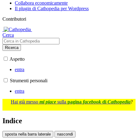
Collabora economicamente
Il plugin di Cathopedia per Wordpress
Contributori
Cerca
Ricerca
Aspetto
entra
Strumenti personali
entra
Hai già messo
mi piace
sulla
pagina
facebook
di
Cathopedia
?
Indice
sposta nella barra laterale
nascondi