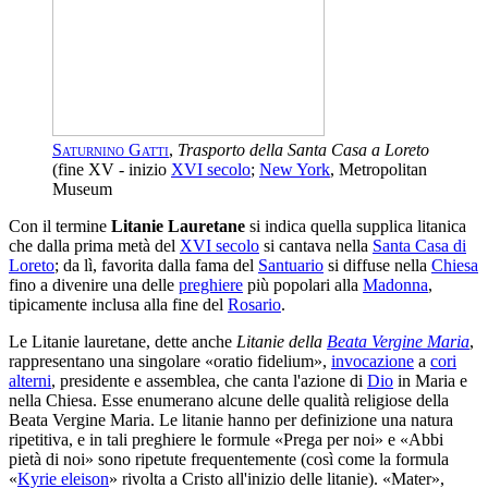
Saturnino Gatti
,
Trasporto della Santa Casa a Loreto
(fine XV - inizio
XVI secolo
;
New York
, Metropolitan
Museum
Con il termine
Litanie Lauretane
si indica quella supplica litanica
che dalla prima metà del
XVI secolo
si cantava nella
Santa Casa di
Loreto
; da lì, favorita dalla fama del
Santuario
si diffuse nella
Chiesa
fino a divenire una delle
preghiere
più popolari alla
Madonna
,
tipicamente inclusa alla fine del
Rosario
.
Le Litanie lauretane, dette anche
Litanie della
Beata Vergine Maria
,
rappresentano una singolare «oratio fidelium»,
invocazione
a
cori
alterni
, presidente e assemblea, che canta l'azione di
Dio
in Maria e
nella Chiesa. Esse enumerano alcune delle qualità religiose della
Beata Vergine Maria. Le litanie hanno per definizione una natura
ripetitiva, e in tali preghiere le formule «Prega per noi» e «Abbi
pietà di noi» sono ripetute frequentemente (così come la formula
«
Kyrie eleison
» rivolta a Cristo all'inizio delle litanie). «Mater»,