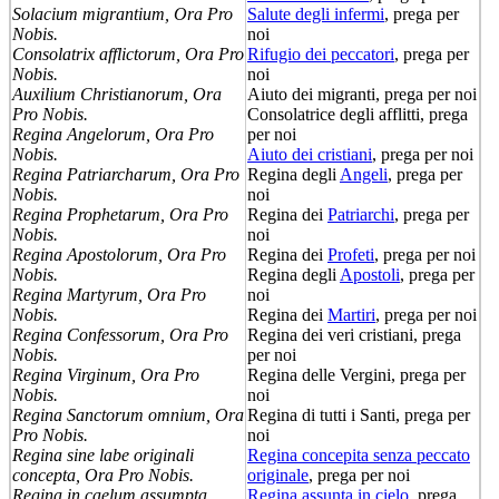
Solacium migrantium, Ora Pro
Salute degli infermi
, prega per
Nobis.
noi
Consolatrix afflictorum, Ora Pro
Rifugio dei peccatori
, prega per
Nobis.
noi
Auxilium Christianorum, Ora
Aiuto dei migranti, prega per noi
Pro Nobis.
Consolatrice degli afflitti, prega
Regina Angelorum, Ora Pro
per noi
Nobis.
Aiuto dei cristiani
, prega per noi
Regina Patriarcharum, Ora Pro
Regina degli
Angeli
, prega per
Nobis.
noi
Regina Prophetarum, Ora Pro
Regina dei
Patriarchi
, prega per
Nobis.
noi
Regina Apostolorum, Ora Pro
Regina dei
Profeti
, prega per noi
Nobis.
Regina degli
Apostoli
, prega per
Regina Martyrum, Ora Pro
noi
Nobis.
Regina dei
Martiri
, prega per noi
Regina Confessorum, Ora Pro
Regina dei veri cristiani, prega
Nobis.
per noi
Regina Virginum, Ora Pro
Regina delle Vergini, prega per
Nobis.
noi
Regina Sanctorum omnium, Ora
Regina di tutti i Santi, prega per
Pro Nobis.
noi
Regina sine labe originali
Regina concepita senza peccato
concepta, Ora Pro Nobis.
originale
, prega per noi
Regina in caelum assumpta,
Regina assunta in cielo
, prega