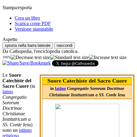
Stampa/esporta
Crea un libro
Scarica come PDF
Versione stampabile
Aspetto
sposta nella barra laterale
nascondi
Da Cathopedia, l'enciclopedia cattolica.
100%
Le
Suore
Suore Catechiste del Sacro Cuore
Catechiste del
Sacro Cuore
(in
in
latino
Congregatio Sororum Doctrinae
latino
Christianae Institutricum a SS. Corde Iesu
Congregatio
Sororum
Doctrinae
Christianae
Institutricum a
SS. Corde Iesu
)
sono un
istituto
religioso