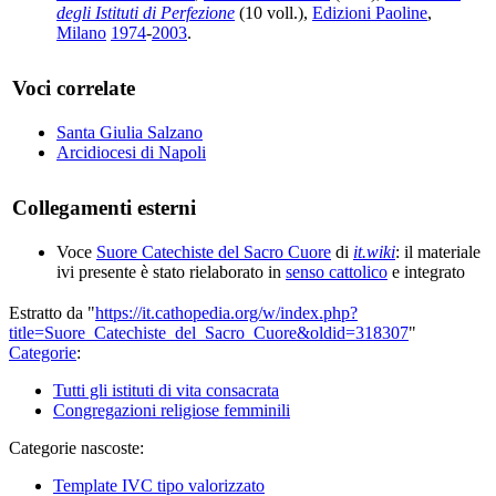
degli Istituti di Perfezione
(10 voll.),
Edizioni Paoline
,
Milano
1974
-
2003
.
Voci correlate
Santa Giulia Salzano
Arcidiocesi di Napoli
Collegamenti esterni
Voce
Suore Catechiste del Sacro Cuore
di
it.wiki
: il materiale
ivi presente è stato rielaborato in
senso cattolico
e integrato
Estratto da "
https://it.cathopedia.org/w/index.php?
title=Suore_Catechiste_del_Sacro_Cuore&oldid=318307
"
Categorie
:
Tutti gli istituti di vita consacrata
Congregazioni religiose femminili
Categorie nascoste:
Template IVC tipo valorizzato