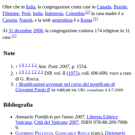
Oltre che in
Italia
, la congregazione conta case in
Canada
,
Brasile
,
[
2
]
Filippine
,
Perù
,
India
,
Indonesia
,
Colombia
:
la casa madre è a
[
1
]
Casoria
,
Napoli
, e la sede
generalizia
è a
Roma
.
Al
31 dicembre
2008
, la congregazione contava 174 religiose in 31
[
1
]
case.
Note
1,0
1,1
1,2
↑
Ann. Pont. 2007
, p. 1554.
2,0
2,1
2,2
2,3
↑
DIP, vol. II (
1975
), coll. 696-699, voce a cura
di G. Rocca.
↑
Beatificazioni avvenute nel corso del pontificato di
Giovanni Paolo II
su vatican.va.
URL consultato il 4-7-2009
Bibliografia
Annuario Pontificio per l'anno 2007
,
Libreria Editrice
Vaticana
,
Città del Vaticano
2007
. ISBN 978-88-209-7908-
9.
Guerrino Pelliccia
,
Giancarlo Rocca
(curr.),
Dizionario