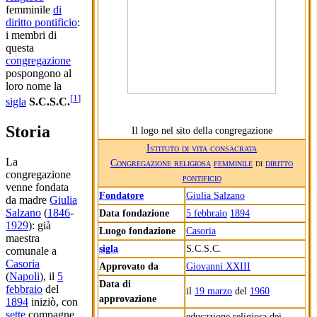
femminile
di
diritto pontificio
:
i membri di
questa
congregazione
pospongono al
loro nome la
[
1
]
sigla
S.C.S.C.
Storia
Il logo nel sito della congregazione
Istituto di vita consacrata
La
Congregazione religiosa
femminile
di
diritto
congregazione
pontificio
venne fondata
Fondatore
Giulia Salzano
da madre
Giulia
Salzano
(
1846
-
Data fondazione
5 febbraio
1894
1929
): già
Luogo fondazione
Casoria
maestra
sigla
S.C.S.C.
comunale a
Casoria
Approvato da
Giovanni XXIII
(
Napoli
), il
5
Data di
febbraio
del
il
19 marzo
del
1960
approvazione
1894
iniziò, con
sette
compagne,
educazione religiosa dei