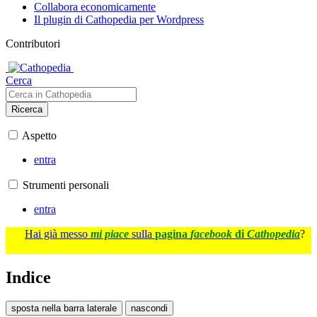
Collabora economicamente
Il plugin di Cathopedia per Wordpress
Contributori
Cerca
Ricerca
Aspetto
entra
Strumenti personali
entra
Hai già messo
mi piace
sulla
pagina
facebook
di
Cathopedia
?
Indice
sposta nella barra laterale
nascondi