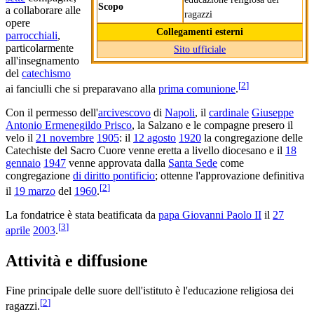
Scopo
a collaborare alle
ragazzi
opere
Collegamenti esterni
parrocchiali
,
particolarmente
Sito ufficiale
all'insegnamento
del
catechismo
[
2
]
ai fanciulli che si preparavano alla
prima comunione
.
Con il permesso dell'
arcivescovo
di
Napoli
, il
cardinale
Giuseppe
Antonio Ermenegildo Prisco
, la Salzano e le compagne presero il
velo il
21 novembre
1905
: il
12 agosto
1920
la congregazione delle
Catechiste del Sacro Cuore venne eretta a livello diocesano e il
18
gennaio
1947
venne approvata dalla
Santa Sede
come
congregazione
di diritto pontificio
; ottenne l'approvazione definitiva
[
2
]
il
19 marzo
del
1960
.
La fondatrice è stata beatificata da
papa Giovanni Paolo II
il
27
[
3
]
aprile
2003
.
Attività e diffusione
Fine principale delle suore dell'istituto è l'educazione religiosa dei
[
2
]
ragazzi.