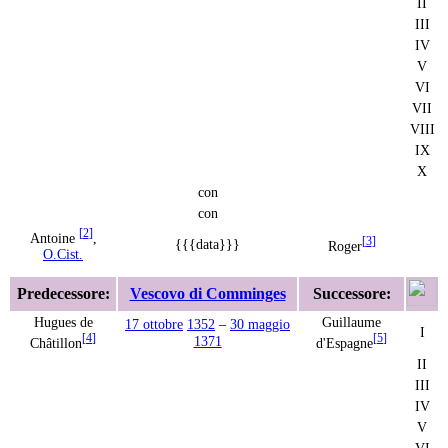
II
III
IV
V
VI
VII
VIII
IX
X
con
con
[
2
]
Antoine
,
[
3
]
{{{data}}}
Roger
O.Cist.
Predecessore:
Vescovo di Comminges
Successore:
Hugues de
Guillaume
17 ottobre
1352
–
30 maggio
I
[
4
]
[
5
]
1371
Châtillon
d'Espagne
II
III
IV
V
VI