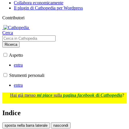
Collabora economicamente
Il plugin di Cathopedia per Wordpress
Contributori
Cerca
Ricerca
Aspetto
entra
Strumenti personali
entra
Hai già messo
mi piace
sulla
pagina
facebook
di
Cathopedia
?
Indice
sposta nella barra laterale
nascondi