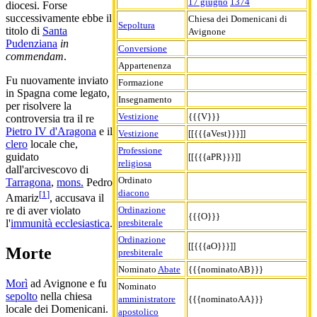
17 giugno
1374
diocesi. Forse
successivamente ebbe il
Chiesa dei Domenicani di
Sepoltura
titolo di
Santa
Avignone
Pudenziana
in
Conversione
commendam
.
Appartenenza
Fu nuovamente inviato
Formazione
in Spagna come legato,
Insegnamento
per risolvere la
Vestizione
{{{V}}}
controversia tra il re
Pietro IV d'Aragona
e il
Vestizione
[[{{{aVest}}}]]
clero
locale che,
Professione
guidato
[[{{{aPR}}}]]
religiosa
dall'arcivescovo di
Ordinato
Tarragona
,
mons.
Pedro
diacono
[
1
]
Amariz
, accusava il
Ordinazione
re di aver violato
{{{O}}}
presbiterale
l'
immunità ecclesiastica
.
Ordinazione
[[{{{aO}}}]]
Morte
presbiterale
Nominato
Abate
{{{nominatoAB}}}
Morì
ad Avignone e fu
Nominato
sepolto
nella chiesa
amministratore
{{{nominatoAA}}}
locale dei Domenicani.
apostolico