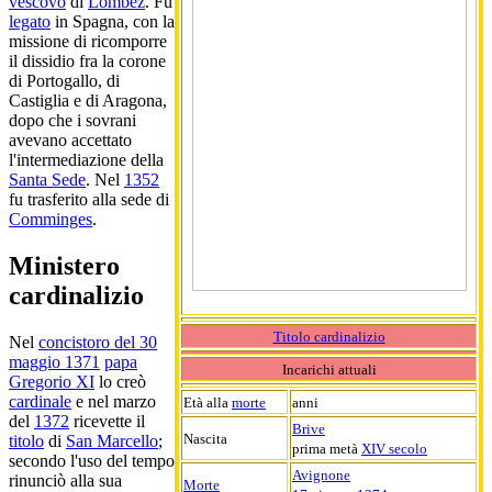
vescovo
di
Lombez
. Fu
legato
in Spagna, con la
missione di ricomporre
il dissidio fra la corone
di Portogallo, di
Castiglia e di Aragona,
dopo che i sovrani
avevano accettato
l'intermediazione della
Santa Sede
. Nel
1352
fu trasferito alla sede di
Comminges
.
Ministero
cardinalizio
Titolo cardinalizio
Nel
concistoro del 30
maggio 1371
papa
Incarichi attuali
Gregorio XI
lo creò
cardinale
e nel marzo
Età alla
morte
anni
del
1372
ricevette il
Brive
Nascita
titolo
di
San Marcello
;
prima metà
XIV secolo
secondo l'uso del tempo
Avignone
rinunciò alla sua
Morte