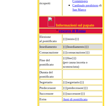
Comminges
ricoperti
Cardinale presbitero
di
San Marco
Informazioni sul papato
°
vescovo di Roma
Elezione
{{{inizio}}}
al pontificato
Insediamento
{{{Insediamento}}}
Consacrazione
{{{consacrazione}}}
{{{fine}}}
Fine del
(per causa incerta o
pontificato
sconosciuta)
Durata del
pontificato
Segretario
{{{segretario}}}
Predecessore
{{{predecessore}}}
Successore
{{{successore}}}
Extra
Anni di pontificato