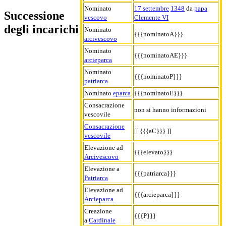
Nominato
17 settembre
1348
da
papa
Successione
vescovo
Clemente VI
degli incarichi
Nominato
{{{nominatoA}}}
arcivescovo
Nominato
{{{nominatoAE}}}
arcieparca
Nominato
{{{nominatoP}}}
patriarca
Nominato
eparca
{{{nominatoE}}}
Consacrazione
non si hanno informazioni
vescovile
Consacrazione
[[ {{{aC}}} ]]
vescovile
Elevazione ad
{{{elevato}}}
Arcivescovo
Elevazione a
{{{patriarca}}}
Patriarca
Elevazione ad
{{{arcieparca}}}
Arcieparca
Creazione
{{{P}}}
a
Cardinale