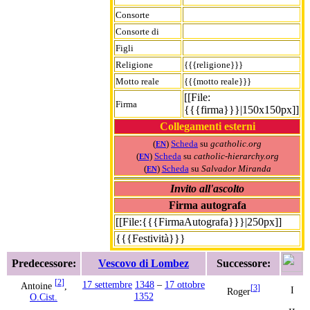
Consorte
Consorte di
Figli
Religione
{{{religione}}}
Motto reale
{{{motto reale}}}
[[File:
Firma
{{{firma}}}|150x150px]]
Collegamenti esterni
(
)
Scheda
su
gcatholic.org
EN
(
)
Scheda
su
catholic-hierarchy.org
EN
(
)
Scheda
su
Salvador Miranda
EN
Invito all'ascolto
Firma autografa
[[File:{{{FirmaAutografa}}}|250px]]
{{{Festività}}}
Predecessore:
Vescovo di Lombez
Successore:
[
2
]
17 settembre
1348
–
17 ottobre
Antoine
,
[
3
]
I
Roger
1352
O.Cist.