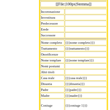
[[File:|100px|Stemma]]
Incoronazione
Investitura
Predecessore
Erede
Successore
Nome completo
{{{nome completo}}}
Trattamento
{{{trattamento}}}
Onorificenze
Nome templare
{{{nome templare}}}
Nomi postumi
Altri titoli
Casa reale
{{{casa reale}}}
Dinastia
{{{dinastia}}}
Padre
{{{padre}}}
Madre
{{{madre}}}
Coniuge
{{{coniuge 1}}}