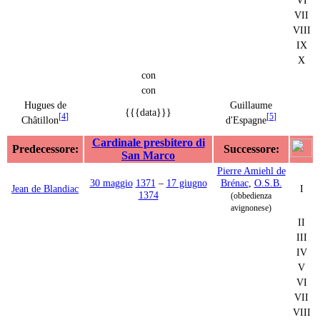
VII
VIII
IX
X
con
con
Hugues de
Guillaume
{{{data}}}
[
4
]
[
5
]
Châtillon
d'Espagne
Cardinale presbitero di
Predecessore:
Successore:
San Marco
Pierre Amiehl de
30 maggio
1371
–
17 giugno
Brénac
,
O.S.B.
Jean de Blandiac
I
1374
(obbedienza
avignonese)
II
III
IV
V
VI
VII
VIII