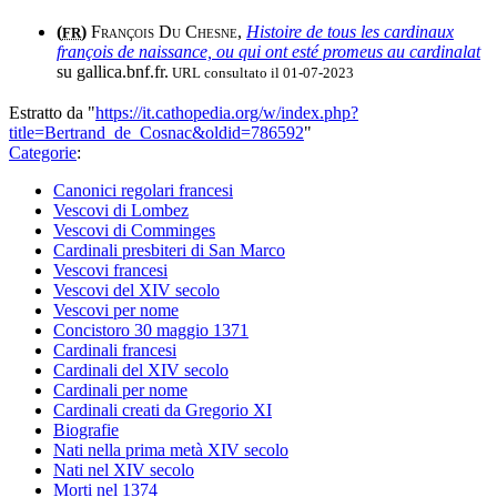
(
)
François Du Chesne
,
Histoire de tous les cardinaux
FR
françois de naissance, ou qui ont esté promeus au cardinalat
su gallica.bnf.fr.
URL consultato il 01-07-2023
Estratto da "
https://it.cathopedia.org/w/index.php?
title=Bertrand_de_Cosnac&oldid=786592
"
Categorie
:
Canonici regolari francesi
Vescovi di Lombez
Vescovi di Comminges
Cardinali presbiteri di San Marco
Vescovi francesi
Vescovi del XIV secolo
Vescovi per nome
Concistoro 30 maggio 1371
Cardinali francesi
Cardinali del XIV secolo
Cardinali per nome
Cardinali creati da Gregorio XI
Biografie
Nati nella prima metà XIV secolo
Nati nel XIV secolo
Morti nel 1374