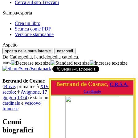
Cerca sul sito Treccani
Stampa/esporta
Crea un libro
Scarica come PDF
Versione stampabile
Aspetto
sposta nella barra laterale
nascondi
Da Cathopedia, l'enciclopedia cattolica.
100%
Bertrand de Cosnac
Bertrand de Cosnac,
C.R.S.A.
(
Brive
, prima metà
XIV
Cardinale
secolo
; †
Avignone
,
17
giugno
1374
) è stato un
cardinale
e
vescovo
francese
.
Cenni
biografici