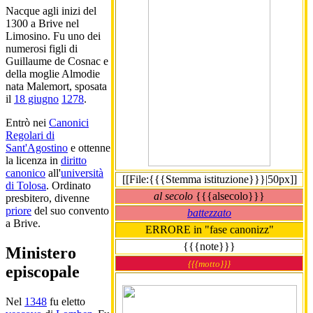
Nacque agli inizi del
1300 a Brive nel
Limosino. Fu uno dei
numerosi figli di
Guillaume de Cosnac e
della moglie Almodie
nata Malemort, sposata
il
18 giugno
1278
.
Entrò nei
Canonici
Regolari di
Sant'Agostino
e ottenne
la licenza in
diritto
canonico
all'
università
[[File:{{{Stemma istituzione}}}|50px]]
di Tolosa
. Ordinato
al secolo
{{{alsecolo}}}
presbitero, divenne
priore
del suo convento
battezzato
a Brive.
ERRORE in "fase canonizz"
{{{note}}}
Ministero
{{{motto}}}
episcopale
Nel
1348
fu eletto