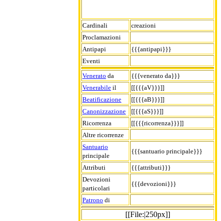
Cardinali
creazioni
Proclamazioni
Antipapi
{{{antipapi}}}
Eventi
Venerato
da
{{{venerato da}}}
Venerabile
il
[[{{{aV}}}]]
Beatificazione
[[{{{aB}}}]]
Canonizzazione
[[{{{aS}}}]]
Ricorrenza
[[{{{ricorrenza}}}]]
Altre ricorrenze
Santuario
{{{santuario principale}}}
principale
Attributi
{{{attributi}}}
Devozioni
{{{devozioni}}}
particolari
Patrono
di
[[File:|250px]]