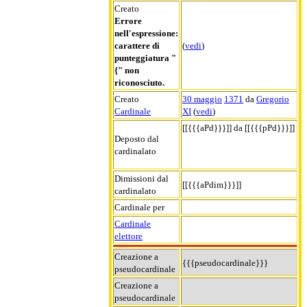
Creato
Errore
nell'espressione:
carattere di
(
vedi
)
punteggiatura "
{" non
riconosciuto.
Creato
30 maggio
1371
da
Gregorio
Cardinale
XI
(
vedi
)
[[{{{aPd}}}]] da [[{{{pPd}}}]]
Deposto dal
cardinalato
Dimissioni dal
[[{{{aPdim}}}]]
cardinalato
Cardinale per
Cardinale
elettore
Creazione a
{{{pseudocardinale}}}
pseudocardinale
Creazione a
pseudocardinale