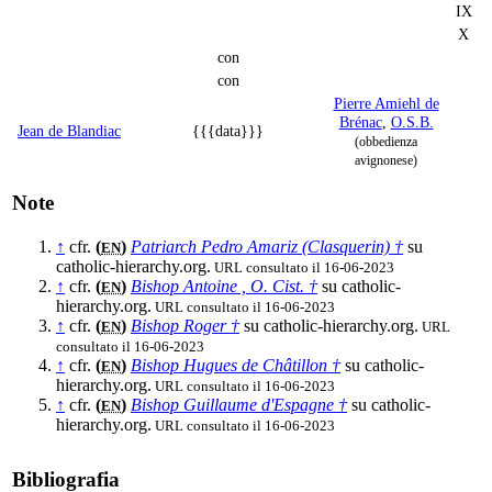
IX
X
con
con
Pierre Amiehl de
Brénac
,
O.S.B.
Jean de Blandiac
{{{data}}}
(obbedienza
avignonese)
Note
↑
cfr.
(
)
Patriarch Pedro Amariz (Clasquerin) †
su
EN
catholic-hierarchy.org.
URL consultato il 16-06-2023
↑
cfr.
(
)
Bishop Antoine , O. Cist. †
su catholic-
EN
hierarchy.org.
URL consultato il 16-06-2023
↑
cfr.
(
)
Bishop Roger †
su catholic-hierarchy.org.
URL
EN
consultato il 16-06-2023
↑
cfr.
(
)
Bishop Hugues de Châtillon †
su catholic-
EN
hierarchy.org.
URL consultato il 16-06-2023
↑
cfr.
(
)
Bishop Guillaume d'Espagne †
su catholic-
EN
hierarchy.org.
URL consultato il 16-06-2023
Bibliografia