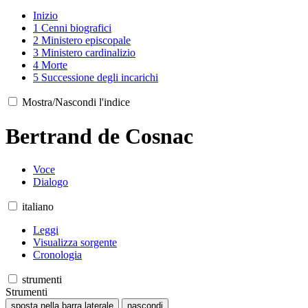
Inizio
1
Cenni biografici
2
Ministero episcopale
3
Ministero cardinalizio
4
Morte
5
Successione degli incarichi
Mostra/Nascondi l'indice
Bertrand de Cosnac
Voce
Dialogo
italiano
Leggi
Visualizza sorgente
Cronologia
strumenti
Strumenti
sposta nella barra laterale
nascondi