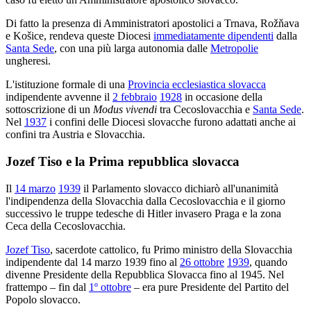
Di fatto la presenza di Amministratori apostolici a Trnava, Rožňava
e Košice, rendeva queste Diocesi
immediatamente dipendenti
dalla
Santa Sede
, con una più larga autonomia dalle
Metropolie
ungheresi.
L'istituzione formale di una
Provincia ecclesiastica slovacca
indipendente avvenne il
2 febbraio
1928
in occasione della
sottoscrizione di un
Modus vivendi
tra Cecoslovacchia e
Santa Sede
.
Nel
1937
i confini delle Diocesi slovacche furono adattati anche ai
confini tra Austria e Slovacchia.
Jozef Tiso e la Prima repubblica slovacca
Il
14 marzo
1939
il Parlamento slovacco dichiarò all'unanimità
l'indipendenza della Slovacchia dalla Cecoslovacchia e il giorno
successivo le truppe tedesche di Hitler invasero Praga e la zona
Ceca della Cecoslovacchia.
Jozef Tiso
, sacerdote cattolico, fu Primo ministro della Slovacchia
indipendente dal 14 marzo 1939 fino al
26 ottobre
1939
, quando
divenne Presidente della Repubblica Slovacca fino al 1945. Nel
frattempo – fin dal
1º ottobre
– era pure Presidente del Partito del
Popolo slovacco.