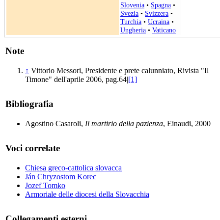
Slovenia
•
Spagna
•
Svezia
•
Svizzera
•
Turchia
•
Ucraina
•
Ungheria
•
Vaticano
Note
↑
Vittorio Messori, Presidente e prete calunniato, Rivista "Il
Timone" dell'aprile 2006, pag.64|
[1]
Bibliografia
Agostino Casaroli,
Il martirio della pazienza
, Einaudi, 2000
Voci correlate
Chiesa greco-cattolica slovacca
Ján Chryzostom Korec
Jozef Tomko
Armoriale delle diocesi della Slovacchia
Collegamenti esterni