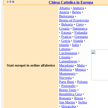
v
d
m
Chiesa Cattolica in Europa
•
•
Albania
•
Andorra
•
Austria
•
Belgio
•
Bielorussia
•
Bosnia ed Erzegovina
•
Bulgaria
•
Cipro
•
Croazia
•
Danimarca
•
Estonia
•
Finlandia
•
Francia
•
Germania
•
Grecia
•
Irlanda
•
Islanda
•
Italia
•
Lettonia
•
Liechtenstein
•
Lituania
•
Lussemburgo
•
Stati europei in ordine alfabetico
Macedonia
•
Malta
•
Moldavia
•
Monaco
•
Montenegro
•
Norvegia
•
Paesi Bassi
•
Polonia
•
Portogallo
•
Regno Unito
•
Repubblica Ceca
•
Romania
•
Russia
•
San Marino
•
Serbia
•
Slovacchia
•