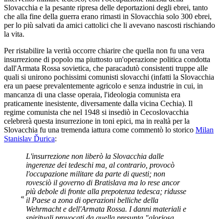
Slovacchia e la pesante ripresa delle deportazioni degli ebrei, tanto
che alla fine della guerra erano rimasti in Slovacchia solo 300 ebrei,
per lo più salvati da amici cattolici che li avevano nascosti rischiando
la vita.
Per ristabilire la verità occorre chiarire che quella non fu una vera
insurrezione di popolo ma piuttosto un'operazione politica condotta
dall'Armata Rossa sovietica, che paracadutò consistenti truppe alle
quali si unirono pochissimi comunisti slovacchi (infatti la Slovacchia
era un paese prevalentemente agricolo e senza industrie in cui, in
mancanza di una classe operaia, l'ideologia comunista era
praticamente inesistente, diversamente dalla vicina Cechia). Il
regime comunista che nel 1948 si insediò in Cecoslovacchia
celebrerà questa insurrezione in toni epici, ma in realtà per la
Slovacchia fu una tremenda iattura come commentò lo storico
Milan
Stanislav Ďurica
:
L'insurrezione non liberò la Slovacchia dalle
ingerenze dei tedeschi ma, al contrario, provocò
l'occupazione militare da parte di questi; non
rovesciò il governo di Bratislava ma lo rese ancor
più debole di fronte alla prepotenza tedesca; ridusse
«
il Paese a zona di operazioni belliche della
Wehrmacht e dell'Armata Rossa. I danni materiali e
spirituali provocati da quella presunta "gloriosa