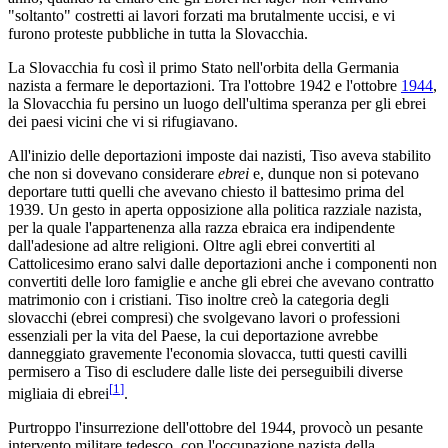
"soltanto" costretti ai lavori forzati ma brutalmente uccisi, e vi
furono proteste pubbliche in tutta la Slovacchia.
La Slovacchia fu così il primo Stato nell'orbita della Germania
nazista a fermare le deportazioni. Tra l'ottobre 1942 e l'ottobre
1944
,
la Slovacchia fu persino un luogo dell'ultima speranza per gli ebrei
dei paesi vicini che vi si rifugiavano.
All'inizio delle deportazioni imposte dai nazisti, Tiso aveva stabilito
che non si dovevano considerare
ebrei
e, dunque non si potevano
deportare tutti quelli che avevano chiesto il battesimo prima del
1939. Un gesto in aperta opposizione alla politica razziale nazista,
per la quale l'appartenenza alla razza ebraica era indipendente
dall'adesione ad altre religioni. Oltre agli ebrei convertiti al
Cattolicesimo erano salvi dalle deportazioni anche i componenti non
convertiti delle loro famiglie e anche gli ebrei che avevano contratto
matrimonio con i cristiani. Tiso inoltre creò la categoria degli
slovacchi (ebrei compresi) che svolgevano lavori o professioni
essenziali per la vita del Paese, la cui deportazione avrebbe
danneggiato gravemente l'economia slovacca, tutti questi cavilli
permisero a Tiso di escludere dalle liste dei perseguibili diverse
[
1
]
migliaia di ebrei
.
Purtroppo l'insurrezione dell'ottobre del 1944, provocò un pesante
intervento militare tedesco, con l'occupazione nazista della