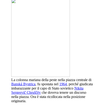
La colonna mariana della peste nella piazza centrale di
Banská Bystrica
, fu spostata nel
1964
, perché giudicata
imbarazzante per il capo di Stato sovietico
Nikita
Sergeevič Chruščëv
che doveva tenere un discorso
nella piazza. Ora è stata ricollocata nella posizione
originaria.