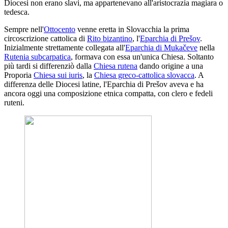
Diocesi non erano slavi, ma appartenevano all'aristocrazia magiara o
tedesca.
Sempre nell'
Ottocento
venne eretta in Slovacchia la prima
circoscrizione cattolica di
Rito bizantino
, l'
Eparchia di Prešov
.
Inizialmente strettamente collegata all'
Eparchia di Mukačeve
nella
Rutenia subcarpatica
, formava con essa un'unica Chiesa. Soltanto
più tardi si differenziò dalla
Chiesa rutena
dando origine a una
Proporia
Chiesa sui iuris
, la
Chiesa greco-cattolica slovacca
. A
differenza delle Diocesi latine, l'Eparchia di Prešov aveva e ha
ancora oggi una composizione etnica compatta, con clero e fedeli
ruteni.