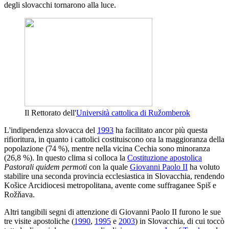
degli slovacchi tornarono alla luce.
Il Rettorato dell'
Università cattolica di Ružomberok
L'indipendenza slovacca del
1993
ha facilitato ancor più questa
rifioritura, in quanto i cattolici costituiscono ora la maggioranza della
popolazione (74 %), mentre nella vicina Cechia sono minoranza
(26,8 %). In questo clima si colloca la
Costituzione apostolica
Pastorali quidem permoti
con la quale
Giovanni Paolo II
ha voluto
stabilire una seconda provincia ecclesiastica in Slovacchia, rendendo
Košice Arcidiocesi metropolitana, avente come suffraganee Spiš e
Rožňava.
Altri tangibili segni di attenzione di Giovanni Paolo II furono le sue
tre visite apostoliche (
1990
,
1995
e
2003
) in Slovacchia, di cui toccò