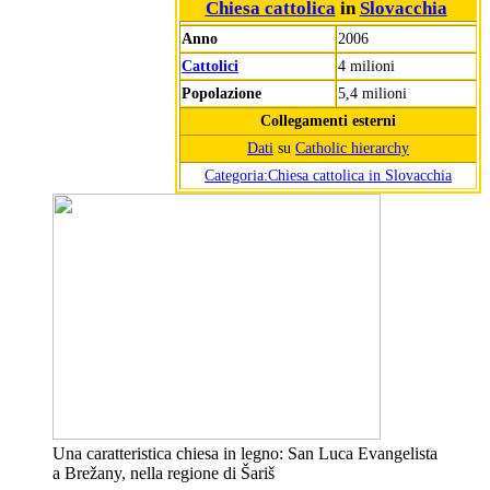
Chiesa cattolica
in
Slovacchia
Anno
2006
Cattolici
4 milioni
Popolazione
5,4 milioni
Collegamenti esterni
Dati
su
Catholic hierarchy
Categoria:Chiesa cattolica in Slovacchia
Una caratteristica chiesa in legno: San Luca Evangelista
a Brežany, nella regione di Šariš