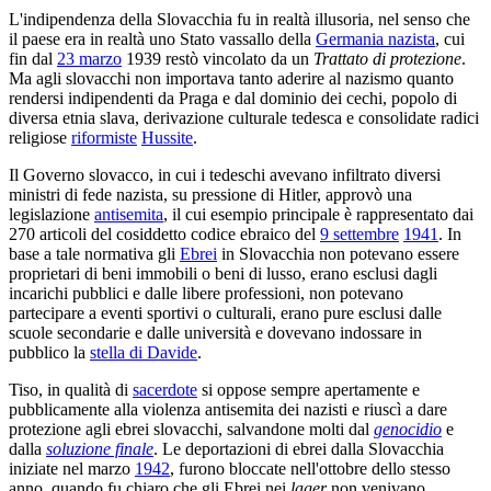
L'indipendenza della Slovacchia fu in realtà illusoria, nel senso che
il paese era in realtà uno Stato vassallo della
Germania nazista
, cui
fin dal
23 marzo
1939 restò vincolato da un
Trattato di protezione
.
Ma agli slovacchi non importava tanto aderire al nazismo quanto
rendersi indipendenti da Praga e dal dominio dei cechi, popolo di
diversa etnia slava, derivazione culturale tedesca e consolidate radici
religiose
riformiste
Hussite
.
Il Governo slovacco, in cui i tedeschi avevano infiltrato diversi
ministri di fede nazista, su pressione di Hitler, approvò una
legislazione
antisemita
, il cui esempio principale è rappresentato dai
270 articoli del cosiddetto codice ebraico del
9 settembre
1941
. In
base a tale normativa gli
Ebrei
in Slovacchia non potevano essere
proprietari di beni immobili o beni di lusso, erano esclusi dagli
incarichi pubblici e dalle libere professioni, non potevano
partecipare a eventi sportivi o culturali, erano pure esclusi dalle
scuole secondarie e dalle università e dovevano indossare in
pubblico la
stella di Davide
.
Tiso, in qualità di
sacerdote
si oppose sempre apertamente e
pubblicamente alla violenza antisemita dei nazisti e riuscì a dare
protezione agli ebrei slovacchi, salvandone molti dal
genocidio
e
dalla
soluzione finale
. Le deportazioni di ebrei dalla Slovacchia
iniziate nel marzo
1942
, furono bloccate nell'ottobre dello stesso
anno, quando fu chiaro che gli Ebrei nei
lager
non venivano