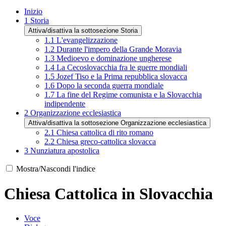
Inizio
1
Storia
Attiva/disattiva la sottosezione Storia
1.1
L'evangelizzazione
1.2
Durante l'impero della Grande Moravia
1.3
Medioevo e dominazione ungherese
1.4
La Cecoslovacchia fra le guerre mondiali
1.5
Jozef Tiso e la Prima repubblica slovacca
1.6
Dopo la seconda guerra mondiale
1.7
La fine del Regime comunista e la Slovacchia
indipendente
2
Organizzazione ecclesiastica
Attiva/disattiva la sottosezione Organizzazione ecclesiastica
2.1
Chiesa cattolica di rito romano
2.2
Chiesa greco-cattolica slovacca
3
Nunziatura apostolica
Mostra/Nascondi l'indice
Chiesa Cattolica in Slovacchia
Voce