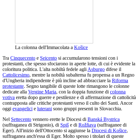
La colonna dell'Immacolata a
Košice
Tra
Cinquecento
e
Seicento
si accumularono tensioni con i
protestanti, che spesso sfociarono in aperte lotte, di cui è evidente la
coloritura politica. L'alta nobiltà fedele agli
Asburgo
difese il
Cattolicesimo
, mentre la nobiltà subalterna fu propensa a un Regno
d'Ungheria indipendente è più incline ad abbracciare la
Riforma
protestante
. Segno tangibile di queste lotte rimangono le colonne
dedicate alla
Vergine Maria
, con la doppia funzione di
colonna
votiva
eretta dopo guerre e pestilenze e di affermazione di cattolicità
contrapposta alle critiche protestanti verso il culto dei Santi. Ancor
oggi
evangelici
e
luterani
sono gruppi presenti in Slovacchia.
Nel
Settecento
vennero erette le Diocesi di
Banská Bystrica
(suffraganea di Strigonio), di
Spiš
e di
Rožňava
(suffraganee di
Eger). All'inizio dell'Ottocento si aggiunse la
Diocesi di Košice
,
suffraganea anch'essa di Eger. Molto spesso i titolari di queste