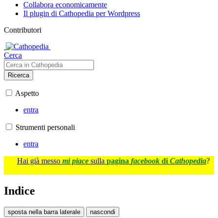
Collabora economicamente
Il plugin di Cathopedia per Wordpress
Contributori
Cerca
Ricerca
Aspetto
entra
Strumenti personali
entra
Hai già messo
mi piace
sulla
pagina
facebook
di
Cathopedia
?
Indice
sposta nella barra laterale
nascondi