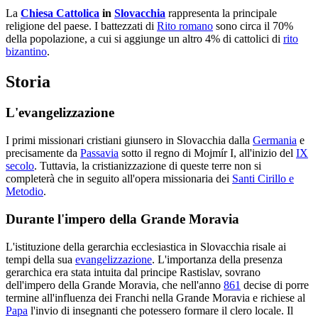
La
Chiesa Cattolica
in
Slovacchia
rappresenta la principale
religione del paese. I battezzati di
Rito romano
sono circa il 70%
della popolazione, a cui si aggiunge un altro 4% di cattolici di
rito
bizantino
.
Storia
L'evangelizzazione
I primi missionari cristiani giunsero in Slovacchia dalla
Germania
e
precisamente da
Passavia
sotto il regno di Mojmír I, all'inizio del
IX
secolo
. Tuttavia, la cristianizzazione di queste terre non si
completerà che in seguito all'opera missionaria dei
Santi Cirillo e
Metodio
.
Durante l'impero della Grande Moravia
L'istituzione della gerarchia ecclesiastica in Slovacchia risale ai
tempi della sua
evangelizzazione
. L'importanza della presenza
gerarchica era stata intuita dal principe Rastislav, sovrano
dell'impero della Grande Moravia, che nell'anno
861
decise di porre
termine all'influenza dei Franchi nella Grande Moravia e richiese al
Papa
l'invio di insegnanti che potessero formare il clero locale. Il