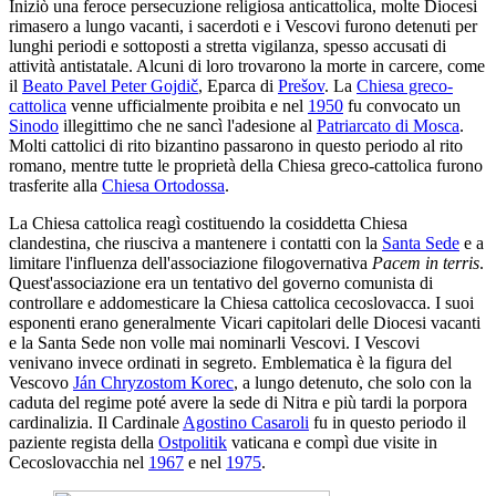
Iniziò una feroce persecuzione religiosa anticattolica, molte Diocesi
rimasero a lungo vacanti, i sacerdoti e i Vescovi furono detenuti per
lunghi periodi e sottoposti a stretta vigilanza, spesso accusati di
attività antistatale. Alcuni di loro trovarono la morte in carcere, come
il
Beato Pavel Peter Gojdič
, Eparca di
Prešov
. La
Chiesa greco-
cattolica
venne ufficialmente proibita e nel
1950
fu convocato un
Sinodo
illegittimo che ne sancì l'adesione al
Patriarcato di Mosca
.
Molti cattolici di rito bizantino passarono in questo periodo al rito
romano, mentre tutte le proprietà della Chiesa greco-cattolica furono
trasferite alla
Chiesa Ortodossa
.
La Chiesa cattolica reagì costituendo la cosiddetta Chiesa
clandestina, che riusciva a mantenere i contatti con la
Santa Sede
e a
limitare l'influenza dell'associazione filogovernativa
Pacem in terris
.
Quest'associazione era un tentativo del governo comunista di
controllare e addomesticare la Chiesa cattolica cecoslovacca. I suoi
esponenti erano generalmente Vicari capitolari delle Diocesi vacanti
e la Santa Sede non volle mai nominarli Vescovi. I Vescovi
venivano invece ordinati in segreto. Emblematica è la figura del
Vescovo
Ján Chryzostom Korec
, a lungo detenuto, che solo con la
caduta del regime poté avere la sede di Nitra e più tardi la porpora
cardinalizia. Il Cardinale
Agostino Casaroli
fu in questo periodo il
paziente regista della
Ostpolitik
vaticana e compì due visite in
Cecoslovacchia nel
1967
e nel
1975
.