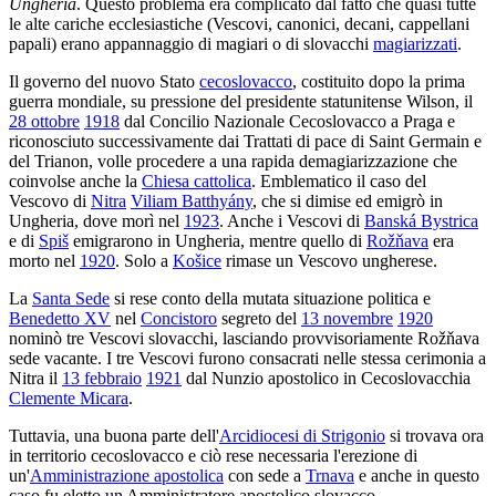
Ungheria
. Questo problema era complicato dal fatto che quasi tutte
le alte cariche ecclesiastiche (Vescovi, canonici, decani, cappellani
papali) erano appannaggio di magiari o di slovacchi
magiarizzati
.
Il governo del nuovo Stato
cecoslovacco
, costituito dopo la prima
guerra mondiale, su pressione del presidente statunitense Wilson, il
28 ottobre
1918
dal Concilio Nazionale Cecoslovacco a Praga e
riconosciuto successivamente dai Trattati di pace di Saint Germain e
del Trianon, volle procedere a una rapida demagiarizzazione che
coinvolse anche la
Chiesa cattolica
. Emblematico il caso del
Vescovo di
Nitra
Viliam Batthyány
, che si dimise ed emigrò in
Ungheria, dove morì nel
1923
. Anche i Vescovi di
Banská Bystrica
e di
Spiš
emigrarono in Ungheria, mentre quello di
Rožňava
era
morto nel
1920
. Solo a
Košice
rimase un Vescovo ungherese.
La
Santa Sede
si rese conto della mutata situazione politica e
Benedetto XV
nel
Concistoro
segreto del
13 novembre
1920
nominò tre Vescovi slovacchi, lasciando provvisoriamente Rožňava
sede vacante. I tre Vescovi furono consacrati nelle stessa cerimonia a
Nitra il
13 febbraio
1921
dal Nunzio apostolico in Cecoslovacchia
Clemente Micara
.
Tuttavia, una buona parte dell'
Arcidiocesi di Strigonio
si trovava ora
in territorio cecoslovacco e ciò rese necessaria l'erezione di
un'
Amministrazione apostolica
con sede a
Trnava
e anche in questo
caso fu eletto un Amministratore apostolico slovacco.