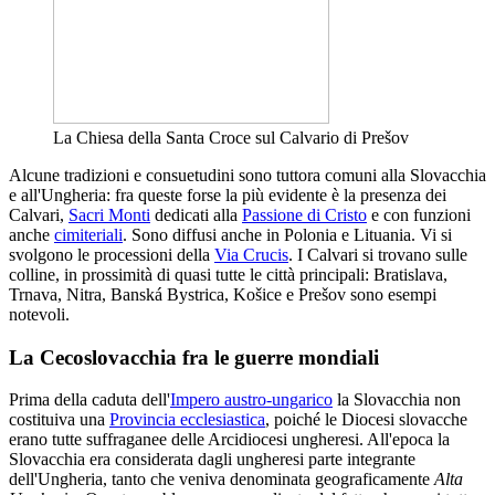
La Chiesa della Santa Croce sul Calvario di Prešov
Alcune tradizioni e consuetudini sono tuttora comuni alla Slovacchia
e all'Ungheria: fra queste forse la più evidente è la presenza dei
Calvari,
Sacri Monti
dedicati alla
Passione di Cristo
e con funzioni
anche
cimiteriali
. Sono diffusi anche in Polonia e Lituania. Vi si
svolgono le processioni della
Via Crucis
. I Calvari si trovano sulle
colline, in prossimità di quasi tutte le città principali: Bratislava,
Trnava, Nitra, Banská Bystrica, Košice e Prešov sono esempi
notevoli.
La Cecoslovacchia fra le guerre mondiali
Prima della caduta dell'
Impero austro-ungarico
la Slovacchia non
costituiva una
Provincia ecclesiastica
, poiché le Diocesi slovacche
erano tutte suffraganee delle Arcidiocesi ungheresi. All'epoca la
Slovacchia era considerata dagli ungheresi parte integrante
dell'Ungheria, tanto che veniva denominata geograficamente
Alta