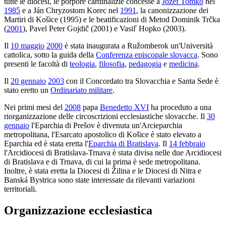
tutte le diocesi, le porpore cardinalizie concesse a
Jozef Tomko
nel
1985
e a Ján Chryzostom Korec nel
1991
, la canonizzazione dei
Martiri di Košice (1995) e le beatificazioni di Metod Dominik Trčka
(
2001
), Pavel Peter Gojdič (2001) e Vasiľ Hopko (2003).
Il
10 maggio
2000
è stata inaugurata a Ružomberok un'Università
cattolica, sotto la guida della
Conferenza episcopale slovacca
. Sono
presenti le facoltà di
teologia
,
filosofia
,
pedagogia
e
medicina
.
Il
20 gennaio
2003
con il Concordato tra Slovacchia e Santa Sede è
stato eretto un
Ordinariato militare
.
Nei primi mesi del
2008
papa
Benedetto XVI
ha proceduto a una
riorganizzazione delle circoscrizioni ecclesiastiche slovacche. Il
30
gennaio
l'Eparchia di Prešov è divenuta un'Arcieparchia
metropolitana, l'Esarcato apostolico di Košice è stato elevato a
Eparchia ed è stata eretta l'
Eparchia di Bratislava
. Il
14 febbraio
l'Arcidiocesi di Bratislava-Trnava è stata divisa nelle due Arcidiocesi
di Bratislava e di Trnava, di cui la prima è sede metropolitana.
Inoltre, è stata eretta la Diocesi di Žilina e le Diocesi di Nitra e
Banská Bystrica sono state interessate da rilevanti variazioni
territoriali.
Organizzazione ecclesiastica