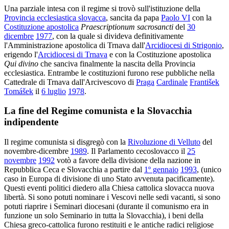
Una parziale intesa con il regime si trovò sull'istituzione della
Provincia ecclesiastica slovacca
, sancita da papa
Paolo VI
con la
Costituzione apostolica
Praescriptionum sacrosancti
del
30
dicembre
1977
, con la quale si divideva definitivamente
l'Amministrazione apostolica di Trnava dall'
Arcidiocesi di Strigonio
,
erigendo l'
Arcidiocesi di Trnava
e con la Costituzione apostolica
Qui divino
che sanciva finalmente la nascita della Provincia
ecclesiastica. Entrambe le costituzioni furono rese pubbliche nella
Cattedrale di Trnava dall'Arcivescovo di
Praga
Cardinale
František
Tomášek
il
6 luglio
1978
.
La fine del Regime comunista e la Slovacchia
indipendente
Il regime comunista si disgregò con la
Rivoluzione di Velluto
del
novembre-dicembre
1989
. Il Parlamento cecoslovacco il
25
novembre
1992
votò a favore della divisione della nazione in
Repubblica Ceca e Slovacchia a partire dal
1º gennaio
1993
, (unico
caso in Europa di divisione di uno Stato avvenuta pacificamente).
Questi eventi politici diedero alla Chiesa cattolica slovacca nuova
libertà. Si sono potuti nominare i Vescovi nelle sedi vacanti, si sono
potuti riaprire i Seminari diocesani (durante il comunismo era in
funzione un solo Seminario in tutta la Slovacchia), i beni della
Chiesa greco-cattolica furono restituiti e le antiche radici religiose