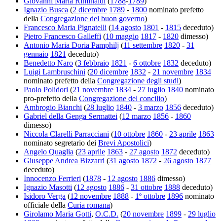
Giovanni Maria Riminaldi
(
1788
-
1789
)
Ignazio Busca
(
2 dicembre
1789
-
1800
nominato prefetto
della
Congregazione del buon governo
)
Francesco Maria Pignatelli
(
14 agosto
1801
-
1815
deceduto)
Pietro Francesco Galleffi
(
10 maggio
1817
-
1820
dimesso)
Antonio Maria Doria Pamphilj
(
11 settembre
1820
-
31
gennaio
1821
deceduto)
Benedetto Naro
(
3 febbraio
1821
-
6 ottobre
1832
deceduto)
Luigi Lambruschini
(
20 dicembre
1832
-
21 novembre
1834
nominato prefetto della
Congregazione degli studi
)
Paolo Polidori
(
21 novembre
1834
-
27 luglio
1840
nominato
pro-prefetto della
Congregazione del concilio
)
Ambrogio Bianchi
(
28 luglio
1840
-
3 marzo
1856
deceduto)
Gabriel della Genga Sermattei
(
12 marzo
1856
-
1860
dimesso)
Niccola Clarelli Parracciani
(
10 ottobre
1860
-
23 aprile
1863
nominato segretario dei
Brevi Apostolici
)
Angelo Quaglia
(
23 aprile
1863
-
27 agosto
1872
deceduto)
Giuseppe Andrea Bizzarri
(
31 agosto
1872
-
26 agosto
1877
deceduto)
Innocenzo Ferrieri
(
1878
-
12 agosto
1886
dimesso)
Ignazio Masotti
(
12 agosto
1886
-
31 ottobre
1888
deceduto)
Isidoro Verga
(
12 novembre
1888
-
1º ottobre
1896
nominato
officiale della
Curia romana
)
Girolamo Maria Gotti
,
O.C.D.
(
20 novembre
1899
-
29 luglio