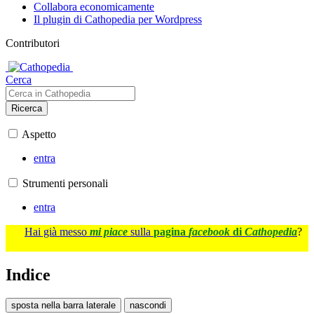
Collabora economicamente
Il plugin di Cathopedia per Wordpress
Contributori
Cerca
Ricerca
Aspetto
entra
Strumenti personali
entra
Hai già messo
mi piace
sulla
pagina
facebook
di
Cathopedia
?
Indice
sposta nella barra laterale
nascondi