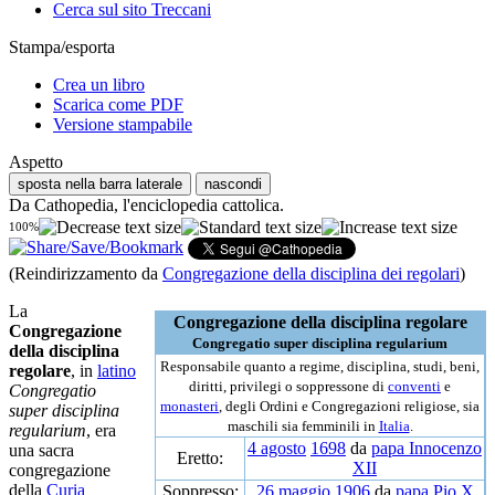
Cerca sul sito Treccani
Stampa/esporta
Crea un libro
Scarica come PDF
Versione stampabile
Aspetto
sposta nella barra laterale
nascondi
Da Cathopedia, l'enciclopedia cattolica.
100%
(Reindirizzamento da
Congregazione della disciplina dei regolari
)
La
Congregazione della disciplina regolare
Congregazione
Congregatio super disciplina regularium
della disciplina
Responsabile quanto a regime, disciplina, studi, beni,
regolare
, in
latino
diritti, privilegi o soppressone di
conventi
e
Congregatio
monasteri
, degli Ordini e Congregazioni religiose, sia
super disciplina
maschili sia femminili in
Italia
.
regularium
, era
4 agosto
1698
da
papa Innocenzo
una sacra
Eretto:
XII
congregazione
della
Curia
Soppresso:
26 maggio
1906
da
papa Pio X