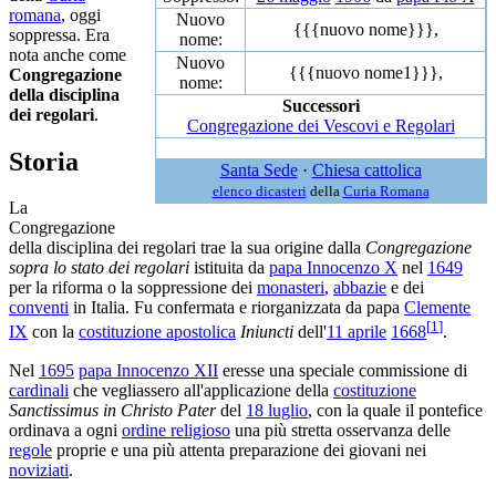
romana
, oggi
Nuovo
{{{nuovo nome}}},
soppressa. Era
nome:
nota anche come
Nuovo
{{{nuovo nome1}}},
Congregazione
nome:
della disciplina
Successori
dei regolari
.
Congregazione dei Vescovi e Regolari
Storia
Santa Sede
·
Chiesa cattolica
elenco dicasteri
della
Curia Romana
La
Congregazione
della disciplina dei regolari trae la sua origine dalla
Congregazione
sopra lo stato dei regolari
istituita da
papa Innocenzo X
nel
1649
per la riforma o la soppressione dei
monasteri
,
abbazie
e dei
conventi
in Italia. Fu confermata e riorganizzata da papa
Clemente
[
1
]
IX
con la
costituzione apostolica
Iniuncti
dell'
11 aprile
1668
.
Nel
1695
papa Innocenzo XII
eresse una speciale commissione di
cardinali
che vegliassero all'applicazione della
costituzione
Sanctissimus in Christo Pater
del
18 luglio
, con la quale il pontefice
ordinava a ogni
ordine religioso
una più stretta osservanza delle
regole
proprie e una più attenta preparazione dei giovani nei
noviziati
.