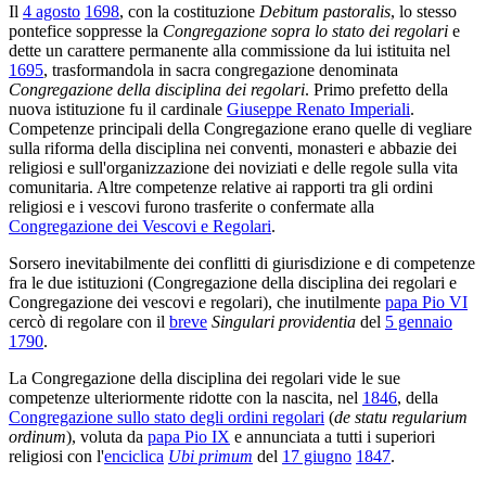
Il
4 agosto
1698
, con la costituzione
Debitum pastoralis
, lo stesso
pontefice soppresse la
Congregazione sopra lo stato dei regolari
e
dette un carattere permanente alla commissione da lui istituita nel
1695
, trasformandola in sacra congregazione denominata
Congregazione della disciplina dei regolari
. Primo prefetto della
nuova istituzione fu il cardinale
Giuseppe Renato Imperiali
.
Competenze principali della Congregazione erano quelle di vegliare
sulla riforma della disciplina nei conventi, monasteri e abbazie dei
religiosi e sull'organizzazione dei noviziati e delle regole sulla vita
comunitaria. Altre competenze relative ai rapporti tra gli ordini
religiosi e i vescovi furono trasferite o confermate alla
Congregazione dei Vescovi e Regolari
.
Sorsero inevitabilmente dei conflitti di giurisdizione e di competenze
fra le due istituzioni (Congregazione della disciplina dei regolari e
Congregazione dei vescovi e regolari), che inutilmente
papa Pio VI
cercò di regolare con il
breve
Singulari providentia
del
5 gennaio
1790
.
La Congregazione della disciplina dei regolari vide le sue
competenze ulteriormente ridotte con la nascita, nel
1846
, della
Congregazione sullo stato degli ordini regolari
(
de statu regularium
ordinum
), voluta da
papa Pio IX
e annunciata a tutti i superiori
religiosi con l'
enciclica
Ubi primum
del
17 giugno
1847
.