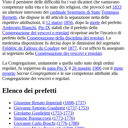
Visto il persistere delle difficoltà fra i vari dicasteri che vantavano
competenze sulla vita e lo stato dei religiosi, che provocò nel
1833
un ulteriore intervento del
cardinale Segretario di Stato
Tommaso
Bernetti
, che dispose in 40 articoli la separazione netta delle
rispettive attribuzioni, il
12 marzo
1856
, dopo la
morte
del prefetto
Ambrogio Bianchi
,
Pio IX
stabilì che il prefetto della
Congregazione dei vescovi e regolari
ricoprisse anche l'incarico di
prefetto della
Congregazione della disciplina dei regolari
. La
medesima disposizione fu decisa dopo le dimissioni del segretario
Frédéric de Falloux du Coudray
nel
1877
, il cui ufficio fu assegnato
al segretario della
Congregazione dei vescovi e regolari
.
La Congregazione, unitamente a quella sullo stato degli ordini
regolari, fu soppressa da
papa Pio X
il
26 maggio
1906
con il
motu
proprio
Sacrae Congregationi
e le sue competenze attribuite alla
Congregazione dei vescovi e regolari.
Elenco dei prefetti
Giuseppe Renato Imperiali
(
1698
-
1737
)
Giovanni Antonio Guadagni
(
1737
-
1753
)
Girolamo Guglielmi
(
1753
-
1773
)
Simone Buonaccorsi
(
1773
-
1776
)
Giovanni Carlo Boschi
(
1776
-
1788
)