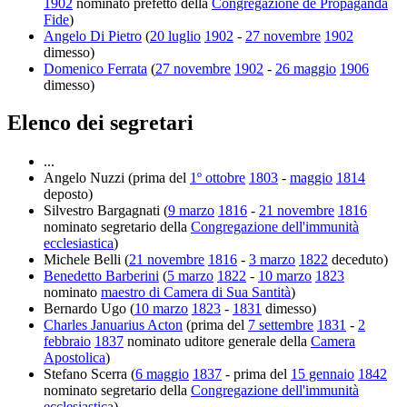
1902
nominato prefetto della
Congregazione de Propaganda
Fide
)
Angelo Di Pietro
(
20 luglio
1902
-
27 novembre
1902
dimesso)
Domenico Ferrata
(
27 novembre
1902
-
26 maggio
1906
dimesso)
Elenco dei segretari
...
Angelo Nuzzi (prima del
1º ottobre
1803
-
maggio
1814
deposto)
Silvestro Bargagnati (
9 marzo
1816
-
21 novembre
1816
nominato segretario della
Congregazione dell'immunità
ecclesiastica
)
Michele Belli (
21 novembre
1816
-
3 marzo
1822
deceduto)
Benedetto Barberini
(
5 marzo
1822
-
10 marzo
1823
nominato
maestro di Camera di Sua Santità
)
Bernardo Ugo (
10 marzo
1823
-
1831
dimesso)
Charles Januarius Acton
(prima del
7 settembre
1831
-
2
febbraio
1837
nominato uditore generale della
Camera
Apostolica
)
Stefano Scerra (
6 maggio
1837
- prima del
15 gennaio
1842
nominato segretario della
Congregazione dell'immunità
ecclesiastica
)