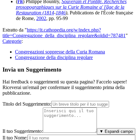
(
) Philippe Bountry,
Souverain et Pontife. Recherches
FR
prosopographiques sur la Curie Romaine a' l'âge de la
Restauration (
1814
-
1846
)
, Publications de l'École française
de Rome,
2002
, pp. 95-99
Estratto da "
https://it.cathopedia.org/w/index.php?
title=Congregazione_della_disciplina_regolare&oldid=787481
"
Categorie
:
Congregazioni soppresse della Curia Romana
Congregazione della disciplina regolare
Invia un Suggerimento
Hai feedback o suggerimenti su questa pagina? Faccelo sapere!
Riceverai un'email per confermare il suggerimento prima della
pubblicazione.
Titolo del Suggerimento:
Il tuo Suggerimento:
▼ Espandi campo
Il tuo Nome: