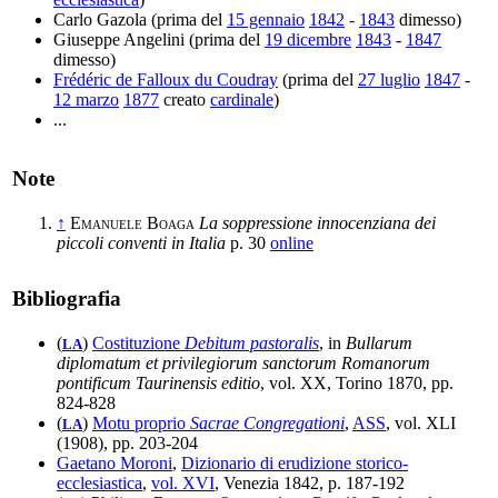
Carlo Gazola (prima del
15 gennaio
1842
-
1843
dimesso)
Giuseppe Angelini (prima del
19 dicembre
1843
-
1847
dimesso)
Frédéric de Falloux du Coudray
(prima del
27 luglio
1847
-
12 marzo
1877
creato
cardinale
)
...
Note
↑
Emanuele Boaga
La soppressione innocenziana dei
piccoli conventi in Italia
p. 30
online
Bibliografia
(
)
Costituzione
Debitum pastoralis
, in
Bullarum
LA
diplomatum et privilegiorum sanctorum Romanorum
pontificum Taurinensis editio
, vol. XX, Torino 1870, pp.
824-828
(
)
Motu proprio
Sacrae Congregationi
,
ASS
, vol. XLI
LA
(1908), pp. 203-204
Gaetano Moroni
,
Dizionario di erudizione storico-
ecclesiastica
,
vol. XVI
, Venezia 1842, p. 187-192