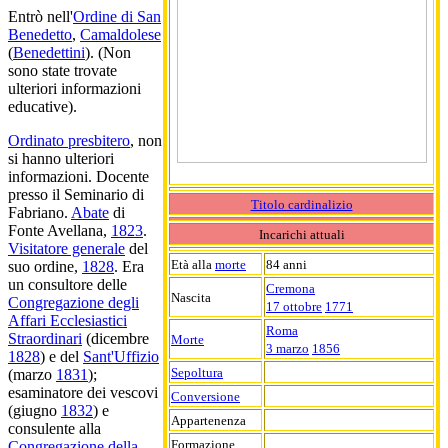
Entrò nell'
Ordine di San
Benedetto
,
Camaldolese
(
Benedettini
). (Non
sono state trovate
ulteriori informazioni
educative).
Ordinato presbitero
, non
si hanno ulteriori
informazioni. Docente
presso il Seminario di
Titolo cardinalizio
Fabriano.
Abate
di
Fonte Avellana,
1823
.
Incarichi attuali
Visitatore generale
del
Età alla
morte
84 anni
suo ordine,
1828
. Era
un consultore delle
Cremona
Nascita
Congregazione degli
17 ottobre
1771
Affari Ecclesiastici
Roma
Straordinari
(dicembre
Morte
3 marzo
1856
1828
) e del
Sant'Uffizio
Sepoltura
(marzo
1831
);
esaminatore dei vescovi
Conversione
(giugno
1832
) e
Appartenenza
consulente alla
Formazione
Congregazione della