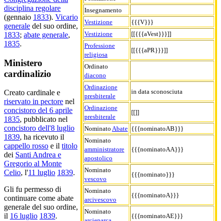
disciplina regolare
Insegnamento
(gennaio
1833
).
Vicario
Vestizione
{{{V}}}
generale
del suo ordine,
Vestizione
[[{{{aVest}}}]]
1833
;
abate generale
,
1835
.
Professione
[[{{{aPR}}}]]
religiosa
Ministero
Ordinato
cardinalizio
diacono
Ordinazione
in data sconosciuta
Creato cardinale e
presbiterale
riservato in pectore
nel
Ordinazione
concistoro del 6 aprile
[[]]
presbiterale
1835
, pubblicato nel
concistoro dell'8 luglio
Nominato
Abate
{{{nominatoAB}}}
1839
, ha ricevuto il
Nominato
cappello rosso
e il
titolo
amministratore
{{{nominatoAA}}}
dei
Santi Andrea e
apostolico
Gregorio al Monte
Nominato
Celio
, l'
11 luglio
1839
.
{{{nominato}}}
vescovo
Gli fu permesso di
Nominato
{{{nominatoA}}}
continuare come abate
arcivescovo
generale del suo ordine,
Nominato
il
16 luglio
1839
.
{{{nominatoAE}}}
arcieparca