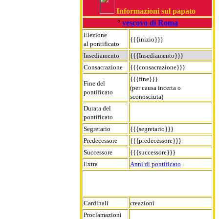
Informazioni sul papato
°
vescovo di Roma
Elezione
{{{inizio}}}
al pontificato
Insediamento
{{{Insediamento}}}
Consacrazione
{{{consacrazione}}}
{{{fine}}}
Fine del
(per causa incerta o
pontificato
sconosciuta)
Durata del
pontificato
Segretario
{{{segretario}}}
Predecessore
{{{predecessore}}}
Successore
{{{successore}}}
Extra
Anni di pontificato
Cardinali
creazioni
Proclamazioni