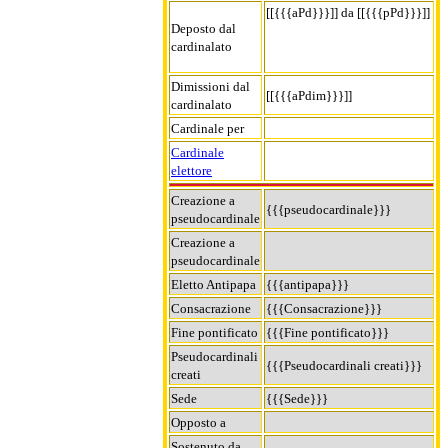
[[{{{aPd}}}]] da [[{{{pPd}}}]]
Deposto dal
cardinalato
Dimissioni dal
[[{{{aPdim}}}]]
cardinalato
Cardinale per
Cardinale
elettore
Creazione a
{{{pseudocardinale}}}
pseudocardinale
Creazione a
pseudocardinale
Eletto Antipapa
{{{antipapa}}}
Consacrazione
{{{Consacrazione}}}
Fine pontificato
{{{Fine pontificato}}}
Pseudocardinali
{{{Pseudocardinali creati}}}
creati
Sede
{{{Sede}}}
Opposto a
Sostenuto da