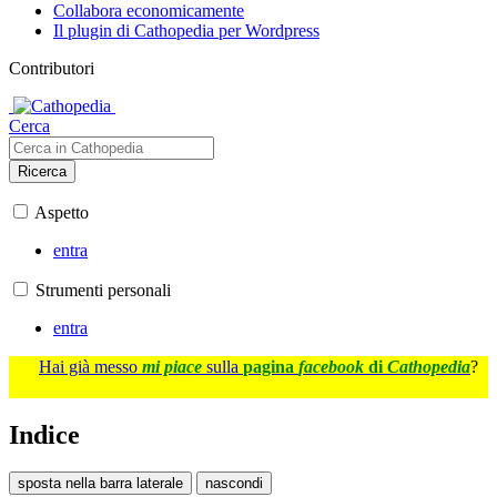
Collabora economicamente
Il plugin di Cathopedia per Wordpress
Contributori
Cerca
Ricerca
Aspetto
entra
Strumenti personali
entra
Hai già messo
mi piace
sulla
pagina
facebook
di
Cathopedia
?
Indice
sposta nella barra laterale
nascondi