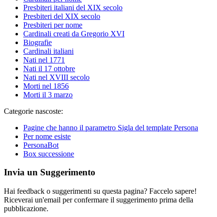
Presbiteri italiani del XIX secolo
Presbiteri del XIX secolo
Presbiteri per nome
Cardinali creati da Gregorio XVI
Biografie
Cardinali italiani
Nati nel 1771
Nati il 17 ottobre
Nati nel XVIII secolo
Morti nel 1856
Morti il 3 marzo
Categorie nascoste:
Pagine che hanno il parametro Sigla del template Persona
Per nome esiste
PersonaBot
Box successione
Invia un Suggerimento
Hai feedback o suggerimenti su questa pagina? Faccelo sapere!
Riceverai un'email per confermare il suggerimento prima della
pubblicazione.