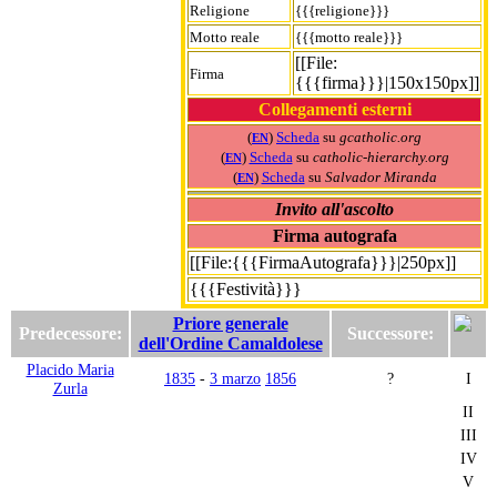
Religione
{{{religione}}}
Motto reale
{{{motto reale}}}
[[File:
Firma
{{{firma}}}|150x150px]]
Collegamenti esterni
(
)
Scheda
su
gcatholic.org
EN
(
)
Scheda
su
catholic-hierarchy.org
EN
(
)
Scheda
su
Salvador Miranda
EN
Invito all'ascolto
Firma autografa
[[File:{{{FirmaAutografa}}}|250px]]
{{{Festività}}}
Priore generale
Predecessore:
Successore:
dell'Ordine Camaldolese
Placido Maria
1835
-
3 marzo
1856
?
I
Zurla
II
III
IV
V