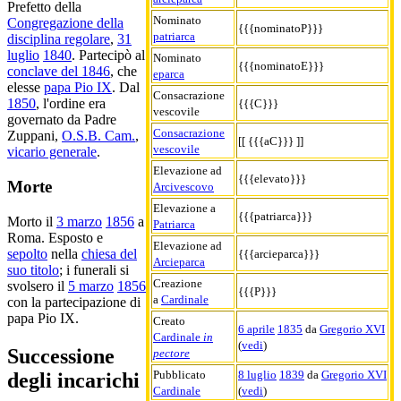
Prefetto della
Nominato
Congregazione della
{{{nominatoP}}}
patriarca
disciplina regolare
,
31
luglio
1840
. Partecipò al
Nominato
{{{nominatoE}}}
conclave del 1846
, che
eparca
elesse
papa Pio IX
. Dal
Consacrazione
1850
, l'ordine era
{{{C}}}
vescovile
governato da Padre
Consacrazione
Zuppani,
O.S.B. Cam.
,
[[ {{{aC}}} ]]
vescovile
vicario generale
.
Elevazione ad
{{{elevato}}}
Morte
Arcivescovo
Elevazione a
{{{patriarca}}}
Morto il
3 marzo
1856
a
Patriarca
Roma. Esposto e
Elevazione ad
sepolto
nella
chiesa del
{{{arcieparca}}}
Arcieparca
suo titolo
; i funerali si
Creazione
svolsero il
5 marzo
1856
{{{P}}}
a
Cardinale
con la partecipazione di
papa Pio IX.
Creato
6 aprile
1835
da
Gregorio XVI
Cardinale
in
(
vedi
)
Successione
pectore
Pubblicato
8 luglio
1839
da
Gregorio XVI
degli incarichi
Cardinale
(
vedi
)