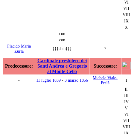
VI
VII
VIII
IX
X
con
con
Placido Maria
{{{data}}}
?
Zurla
Cardinale presbitero dei
Predecessore:
Santi Andrea e Gregorio
Successore:
al Monte Celio
Michele Viale-
-
11 luglio
1839
-
3 marzo
1856
I
Prelà
II
III
IV
V
VI
VII
VIII
IX