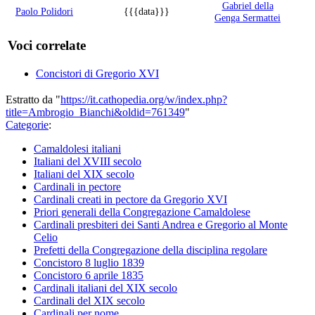
Gabriel della
Paolo Polidori
{{{data}}}
Genga Sermattei
Voci correlate
Concistori di Gregorio XVI
Estratto da "
https://it.cathopedia.org/w/index.php?
title=Ambrogio_Bianchi&oldid=761349
"
Categorie
:
Camaldolesi italiani
Italiani del XVIII secolo
Italiani del XIX secolo
Cardinali in pectore
Cardinali creati in pectore da Gregorio XVI
Priori generali della Congregazione Camaldolese
Cardinali presbiteri dei Santi Andrea e Gregorio al Monte
Celio
Prefetti della Congregazione della disciplina regolare
Concistoro 8 luglio 1839
Concistoro 6 aprile 1835
Cardinali italiani del XIX secolo
Cardinali del XIX secolo
Cardinali per nome