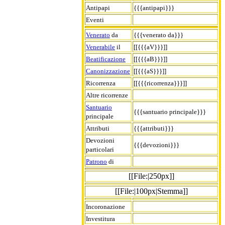
Antipapi
{{{antipapi}}}
Eventi
Venerato
da
{{{venerato da}}}
Venerabile
il
[[{{{aV}}}]]
Beatificazione
[[{{{aB}}}]]
Canonizzazione
[[{{{aS}}}]]
Ricorrenza
[[{{{ricorrenza}}}]]
Altre ricorrenze
Santuario
{{{santuario principale}}}
principale
Attributi
{{{attributi}}}
Devozioni
{{{devozioni}}}
particolari
Patrono
di
[[File:|250px]]
[[File:|100px|Stemma]]
Incoronazione
Investitura