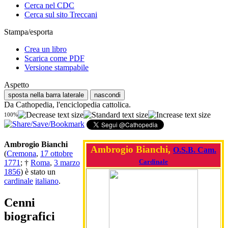
Cerca nel CDC
Cerca sul sito Treccani
Stampa/esporta
Crea un libro
Scarica come PDF
Versione stampabile
Aspetto
sposta nella barra laterale
nascondi
Da Cathopedia, l'enciclopedia cattolica.
100%
Ambrogio Bianchi
Ambrogio Bianchi,
O.S.B. Cam.
(
Cremona
,
17 ottobre
Cardinale
1771
; †
Roma
,
3 marzo
1856
) è stato un
cardinale
italiano
.
Cenni
biografici