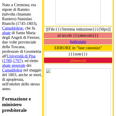
Nato a Cremona; era
nipote di Ramiro
(talvolta chiamato
Raniero) Stanislao
Bianchi (1745-1803),
Camaldolese
, che fu
[[File:{{{Stemma istituzione}}}|50px]]
abate
di Santa Maria
al secolo
{{{alsecolo}}}
degli Angeli di Firenze,
battezzato
due volte provinciale
della Toscana,
ERRORE in "fase canonizz"
professore di Geometria
{{{note}}}
all'
Università di Pisa
{{{motto}}}
(
1789
-
1797
), ed eletto
abate generale
dei
Camaldolesi
nel maggio
del 1803, anche se morì,
di apoplessia,
nell'ottobre dello stesso
anno.
Formazione e
ministero
presbiterale