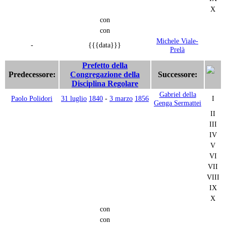
X
con
con
Michele Viale-
-
{{{data}}}
Prelà
Prefetto della
Predecessore:
Congregazione della
Successore:
Disciplina Regolare
Gabriel della
Paolo Polidori
31 luglio
1840
-
3 marzo
1856
I
Genga Sermattei
II
III
IV
V
VI
VII
VIII
IX
X
con
con