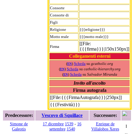
Consorte
Consorte di
Figli
Religione
{{{religione}}}
Motto reale
{{{motto reale}}}
[[File:
Firma
{{{firma}}}|150x150px]]
Collegamenti esterni
(
)
Scheda
su
gcatholic.org
EN
(
)
Scheda
su
catholic-hierarchy.org
EN
(
)
Scheda
su
Salvador Miranda
EN
Invito all'ascolto
Firma autografa
[[File:{{{FirmaAutografa}}}|250px]]
{{{Festività}}}
Predecessore:
Vescovo di Squillace
Successore:
Simone de
17 dicembre
1539
-
16
Enrique de
I
Galeotis
settembre
1540
Villalobos Xeres