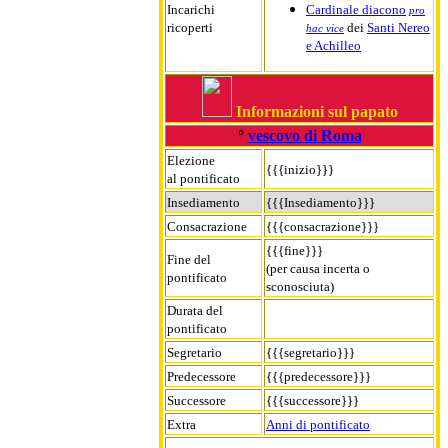
Incarichi
Cardinale diacono
pro
ricoperti
dei
Santi Nereo
hac vice
e Achilleo
Informazioni sul papato
°
vescovo di Roma
Elezione
{{{inizio}}}
al pontificato
Insediamento
{{{Insediamento}}}
Consacrazione
{{{consacrazione}}}
{{{fine}}}
Fine del
(per causa incerta o
pontificato
sconosciuta)
Durata del
pontificato
Segretario
{{{segretario}}}
Predecessore
{{{predecessore}}}
Successore
{{{successore}}}
Extra
Anni di pontificato