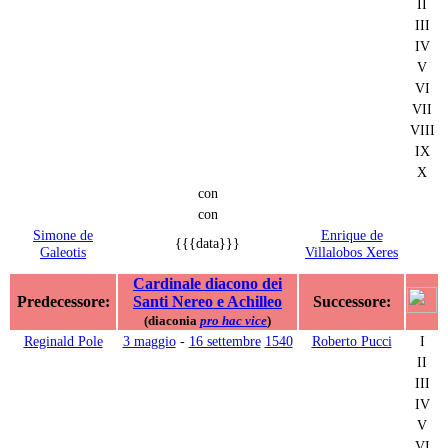
II
III
IV
V
VI
VII
VIII
IX
X
con
con
Simone de
Enrique de
{{{data}}}
Galeotis
Villalobos Xeres
Cardinale diacono dei
Predecessore:
Santi Nereo e Achilleo
Successore:
(diaconia
pro hac vice
)
Reginald Pole
3 maggio
-
16 settembre
1540
Roberto Pucci
I
II
III
IV
V
VI