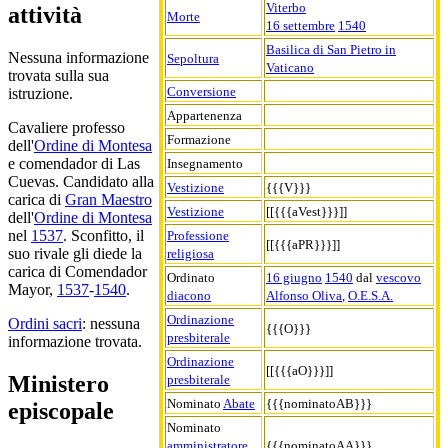
Viterbo
attività
Morte
16 settembre
1540
Basilica di San Pietro in
Nessuna informazione
Sepoltura
Vaticano
trovata sulla sua
Conversione
istruzione.
Appartenenza
Cavaliere professo
Formazione
dell'
Ordine di Montesa
e comendador di Las
Insegnamento
Cuevas. Candidato alla
Vestizione
{{{V}}}
carica di
Gran Maestro
Vestizione
[[{{{aVest}}}]]
dell'
Ordine di Montesa
nel
1537
. Sconfitto, il
Professione
[[{{{aPR}}}]]
suo rivale gli diede la
religiosa
carica di Comendador
Ordinato
16 giugno
1540
dal
vescovo
Mayor,
1537
-
1540
.
diacono
Alfonso Oliva
,
O.E.S.A.
Ordinazione
Ordini sacri
: nessuna
{{{O}}}
presbiterale
informazione trovata.
Ordinazione
[[{{{aO}}}]]
Ministero
presbiterale
Nominato
Abate
{{{nominatoAB}}}
episcopale
Nominato
amministratore
{{{nominatoAA}}}