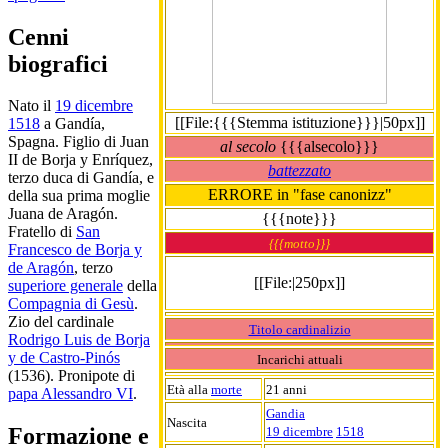
Cenni
biografici
Nato il
19 dicembre
[[File:{{{Stemma istituzione}}}|50px]]
1518
a Gandía,
Spagna. Figlio di Juan
al secolo
{{{alsecolo}}}
II de Borja y Enríquez,
battezzato
terzo duca di Gandía, e
ERRORE in "fase canonizz"
della sua prima moglie
Juana de Aragón.
{{{note}}}
Fratello di
San
{{{motto}}}
Francesco de Borja y
de Aragón
, terzo
[[File:|250px]]
superiore generale
della
Compagnia di Gesù
.
Zio del cardinale
Titolo cardinalizio
Rodrigo Luis de Borja
y de Castro-Pinós
Incarichi attuali
(1536). Pronipote di
Età alla
morte
21 anni
papa Alessandro VI
.
Gandia
Nascita
Formazione e
19 dicembre
1518