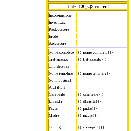
[[File:|100px|Stemma]]
Incoronazione
Investitura
Predecessore
Erede
Successore
Nome completo
{{{nome completo}}}
Trattamento
{{{trattamento}}}
Onorificenze
Nome templare
{{{nome templare}}}
Nomi postumi
Altri titoli
Casa reale
{{{casa reale}}}
Dinastia
{{{dinastia}}}
Padre
{{{padre}}}
Madre
{{{madre}}}
Coniuge
{{{coniuge 1}}}