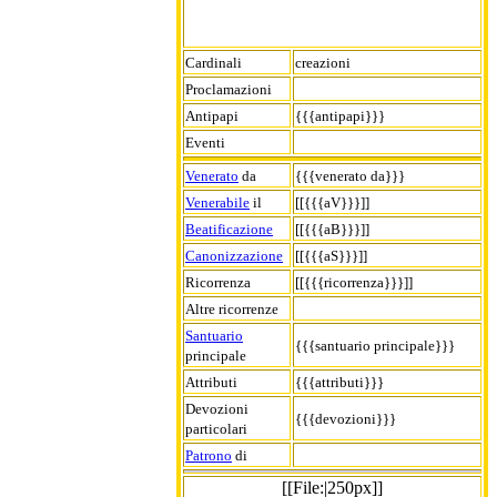
Cardinali
creazioni
Proclamazioni
Antipapi
{{{antipapi}}}
Eventi
Venerato
da
{{{venerato da}}}
Venerabile
il
[[{{{aV}}}]]
Beatificazione
[[{{{aB}}}]]
Canonizzazione
[[{{{aS}}}]]
Ricorrenza
[[{{{ricorrenza}}}]]
Altre ricorrenze
Santuario
{{{santuario principale}}}
principale
Attributi
{{{attributi}}}
Devozioni
{{{devozioni}}}
particolari
Patrono
di
[[File:|250px]]