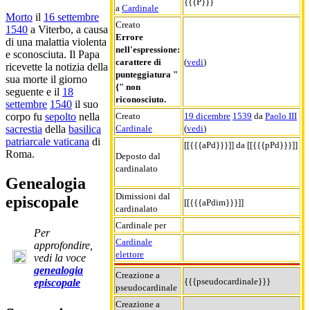
{{{P}}}
a
Cardinale
Morto
il
16 settembre
Creato
1540
a Viterbo, a causa
Errore
di una malattia violenta
nell'espressione:
e sconosciuta. Il Papa
carattere di
(
vedi
)
ricevette la notizia della
punteggiatura "
sua morte il giorno
{" non
seguente e il
18
riconosciuto.
settembre
1540
il suo
Creato
19 dicembre
1539
da
Paolo III
corpo fu
sepolto
nella
Cardinale
(
vedi
)
sacrestia
della
basilica
patriarcale vaticana
di
[[{{{aPd}}}]] da [[{{{pPd}}}]]
Roma.
Deposto dal
cardinalato
Genealogia
Dimissioni dal
episcopale
[[{{{aPdim}}}]]
cardinalato
Cardinale per
Per
Cardinale
approfondire,
elettore
vedi la voce
genealogia
Creazione a
{{{pseudocardinale}}}
episcopale
pseudocardinale
Creazione a