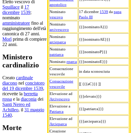
Eletto vescovo di
apostolico
Squillace
il
17
Nominato
17 dicembre
1539
da
papa
dicembre
1539
;
vescovo
Paolo III
nominato
amministratore
fino al
Nominato
{{{nominatoA}}}
raggiungimento dell'età
arcivescovo
canonica di 27 anni.
Nominato
Morì
prima di compiere
{{{nominatoAE}}}
arcieparca
22 anni.
Nominato
{{{nominatoP}}}
patriarca
Ministero
Nominato
eparca
{{{nominatoE}}}
cardinalizio
Consacrazione
in data sconosciuta
vescovile
Creato
cardinale
Consacrazione
diacono
nel
concistoro
[[ {{{aC}}} ]]
vescovile
del 19 dicembre 1539
,
ricevette la
berretta
Elevazione ad
{{{elevato}}}
rossa
e la
diaconia
dei
Arcivescovo
Santi Nereo ed
Elevazione a
{{{patriarca}}}
Achilleo
, il
31 maggio
Patriarca
1540
.
Elevazione ad
{{{arcieparca}}}
Arcieparca
Morte
Creazione