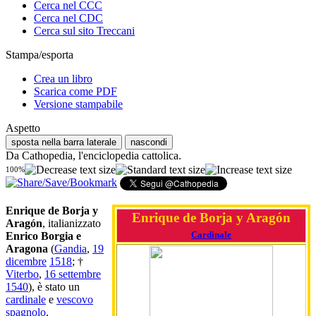
Cerca nel CCC
Cerca nel CDC
Cerca sul sito Treccani
Stampa/esporta
Crea un libro
Scarica come PDF
Versione stampabile
Aspetto
sposta nella barra laterale
nascondi
Da Cathopedia, l'enciclopedia cattolica.
100%
Enrique de Borja y
Enrique de Borja y Aragón
Aragón
, italianizzato
Cardinale
Enrico Borgia e
Aragona
(
Gandia
,
19
dicembre
1518
; †
Viterbo
,
16 settembre
1540
), è stato un
cardinale
e
vescovo
spagnolo
.