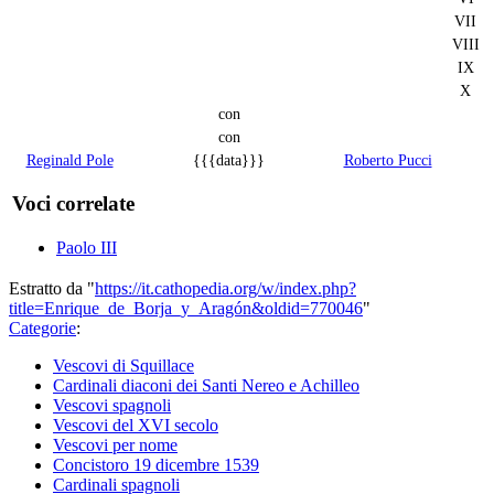
VII
VIII
IX
X
con
con
Reginald Pole
{{{data}}}
Roberto Pucci
Voci correlate
Paolo III
Estratto da "
https://it.cathopedia.org/w/index.php?
title=Enrique_de_Borja_y_Aragón&oldid=770046
"
Categorie
:
Vescovi di Squillace
Cardinali diaconi dei Santi Nereo e Achilleo
Vescovi spagnoli
Vescovi del XVI secolo
Vescovi per nome
Concistoro 19 dicembre 1539
Cardinali spagnoli