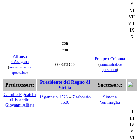
V
VI
VII
VIII
IX
X
con
con
Alfonso
Pompeo Colonna
d'Aragona
{{{data}}}
(
amministratore
(
amministratore
apostolico
)
apostolico
)
Presidente del Regno di
Predecessore:
Successore:
Sicilia
Camillo Pignatelli
1º gennaio
1526
–
7 febbraio
Simone
di Borrello
I
1530
Ventimiglia
Giovanni Alliata
II
III
IV
V
VI