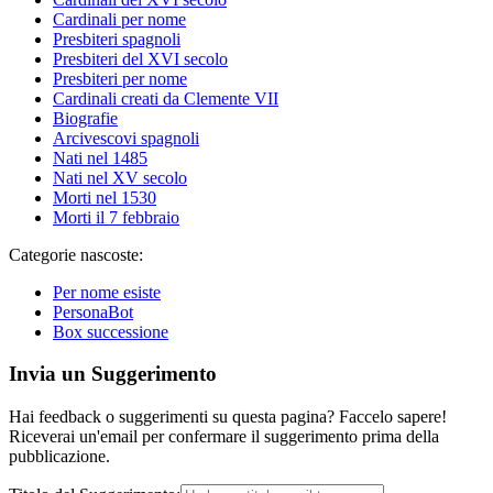
Cardinali per nome
Presbiteri spagnoli
Presbiteri del XVI secolo
Presbiteri per nome
Cardinali creati da Clemente VII
Biografie
Arcivescovi spagnoli
Nati nel 1485
Nati nel XV secolo
Morti nel 1530
Morti il 7 febbraio
Categorie nascoste:
Per nome esiste
PersonaBot
Box successione
Invia un Suggerimento
Hai feedback o suggerimenti su questa pagina? Faccelo sapere!
Riceverai un'email per confermare il suggerimento prima della
pubblicazione.