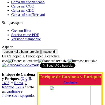
Cerca sul sito vaticano
Cerca nel CCC
Cerca nel CDC
Cerca sul sito Treccani
Stampa/esporta
Crea un libro
Scarica come PDF
Versione stampabile
Aspetto
sposta nella barra laterale
nascondi
Da Cathopedia, l'enciclopedia cattolica.
100%
Enrique de Cardona
Enrique de Cardona y Enríquez
y Enríquez
(
Urgell
,
Cardinale
1485
; †
Roma
,
7
febbraio
1530
) è stato
un
cardinale
e
arcivescovo
spagnolo
.