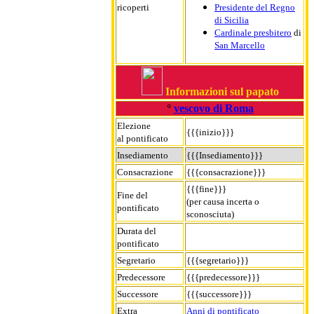
ricoperti
Presidente del Regno
di Sicilia
Cardinale presbitero
di
San Marcello
Informazioni sul papato
°
vescovo di Roma
Elezione
{{{inizio}}}
al pontificato
Insediamento
{{{Insediamento}}}
Consacrazione
{{{consacrazione}}}
{{{fine}}}
Fine del
(per causa incerta o
pontificato
sconosciuta)
Durata del
pontificato
Segretario
{{{segretario}}}
Predecessore
{{{predecessore}}}
Successore
{{{successore}}}
Extra
Anni di pontificato