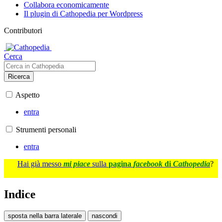
Collabora economicamente
Il plugin di Cathopedia per Wordpress
Contributori
Cerca
Ricerca
Aspetto
entra
Strumenti personali
entra
Hai già messo
mi piace
sulla
pagina
facebook
di
Cathopedia
?
Indice
sposta nella barra laterale
nascondi