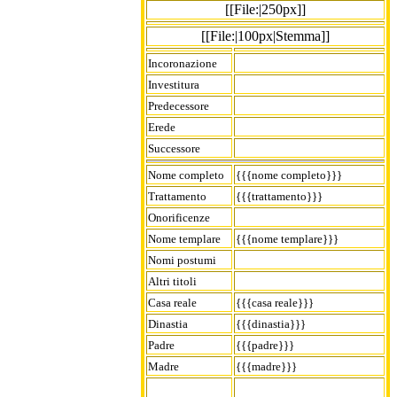
[[File:|250px]]
[[File:|100px|Stemma]]
Incoronazione
Investitura
Predecessore
Erede
Successore
Nome completo
{{{nome completo}}}
Trattamento
{{{trattamento}}}
Onorificenze
Nome templare
{{{nome templare}}}
Nomi postumi
Altri titoli
Casa reale
{{{casa reale}}}
Dinastia
{{{dinastia}}}
Padre
{{{padre}}}
Madre
{{{madre}}}