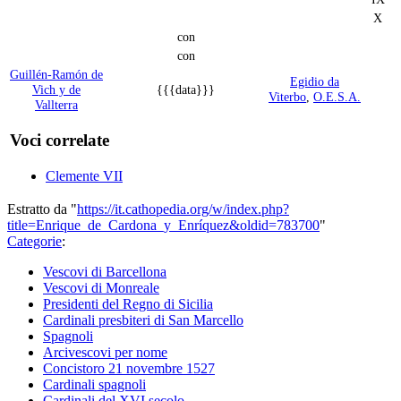
X
con
con
Guillén-Ramón de
Egidio da
Vich y de
{{{data}}}
Viterbo
,
O.E.S.A.
Vallterra
Voci correlate
Clemente VII
Estratto da "
https://it.cathopedia.org/w/index.php?
title=Enrique_de_Cardona_y_Enríquez&oldid=783700
"
Categorie
:
Vescovi di Barcellona
Vescovi di Monreale
Presidenti del Regno di Sicilia
Cardinali presbiteri di San Marcello
Spagnoli
Arcivescovi per nome
Concistoro 21 novembre 1527
Cardinali spagnoli
Cardinali del XVI secolo