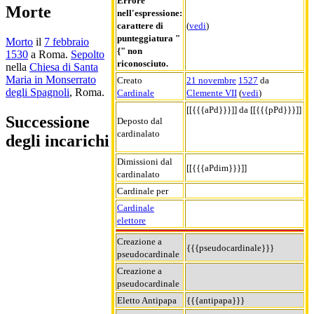
Errore
Morte
nell'espressione:
carattere di
(
vedi
)
punteggiatura "
Morto
il
7 febbraio
{" non
1530
a Roma.
Sepolto
riconosciuto.
nella
Chiesa di Santa
Maria in Monserrato
Creato
21 novembre
1527
da
degli Spagnoli
, Roma.
Cardinale
Clemente VII
(
vedi
)
[[{{{aPd}}}]] da [[{{{pPd}}}]]
Successione
Deposto dal
cardinalato
degli incarichi
Dimissioni dal
[[{{{aPdim}}}]]
cardinalato
Cardinale per
Cardinale
elettore
Creazione a
{{{pseudocardinale}}}
pseudocardinale
Creazione a
pseudocardinale
Eletto Antipapa
{{{antipapa}}}