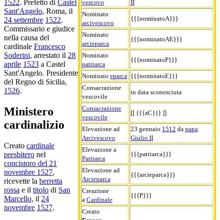
1522
. Prefetto di
Castel
vescovo
II
Sant'Angelo
, Roma, il
Nominato
{{{nominatoA}}}
24 settembre
1522
.
arcivescovo
Commissario e giudice
Nominato
nella causa del
{{{nominatoAE}}}
arcieparca
cardinale
Francesco
Soderini
, arrestato il
28
Nominato
{{{nominatoP}}}
aprile
1523
a Castel
patriarca
Sant'Angelo. Presidente
Nominato
eparca
{{{nominatoE}}}
del Regno di Sicilia,
Consacrazione
1526
.
in data sconosciuta
vescovile
Consacrazione
Ministero
[[ {{{aC}}} ]]
vescovile
cardinalizio
Elevazione ad
23 gennaio
1512
da
papa
Arcivescovo
Giulio II
Creato
cardinale
Elevazione a
{{{patriarca}}}
presbitero
nel
Patriarca
concistoro del 21
Elevazione ad
novembre 1527
,
{{{arcieparca}}}
Arcieparca
ricevette la
berretta
rossa
e il
titolo
di
San
Creazione
{{{P}}}
Marcello
, il
24
a
Cardinale
novembre
1527
.
Creato