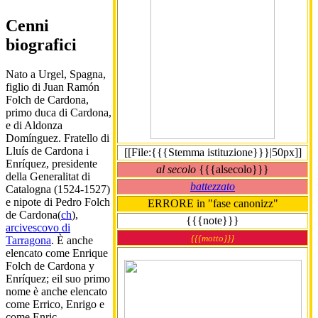
Cenni
biografici
Nato a Urgel, Spagna,
figlio di Juan Ramón
Folch de Cardona,
primo duca di Cardona,
e di Aldonza
Domínguez. Fratello di
Lluís de Cardona i
[[File:{{{Stemma istituzione}}}|50px]]
Enríquez, presidente
al secolo
{{{alsecolo}}}
della Generalitat di
battezzato
Catalogna (1524-1527)
e nipote di Pedro Folch
ERRORE in "fase canonizz"
de Cardona(
ch
),
{{{note}}}
arcivescovo di
{{{motto}}}
Tarragona
. È anche
elencato come Enrique
Folch de Cardona y
Enríquez; eil suo primo
nome è anche elencato
come Errico, Enrigo e
come Enric.