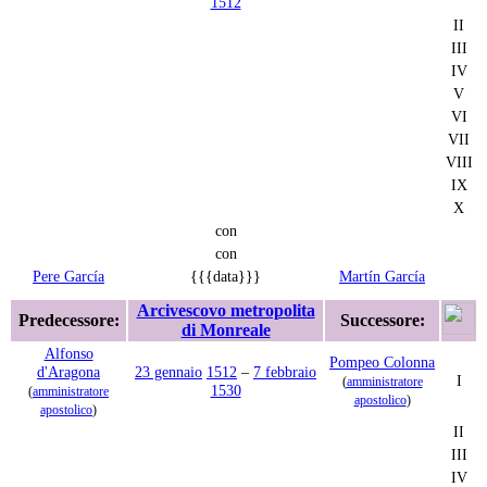
1512
II
III
IV
V
VI
VII
VIII
IX
X
con
con
Pere García
{{{data}}}
Martín García
Arcivescovo metropolita
Predecessore:
Successore:
di Monreale
Alfonso
Pompeo Colonna
d'Aragona
23 gennaio
1512
–
7 febbraio
I
(
amministratore
1530
(
amministratore
apostolico
)
apostolico
)
II
III
IV