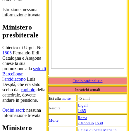
Istruzione: nessuna
informazione trovata.
Ministero
presbiterale
Chierico di Urgel. Nel
1505
Fernando II di
Catalogna e Aragona
chiese la sua
promozione alla
sede di
Barcellona
;
l'
arcidiacono
Luís
Titolo cardinalizio
Desplá, che era stato
scelto dal
capitolo
della
Incarichi attuali
cattedrale, dovette
Età alla
morte
45 anni
andare in pensione.
Urgell
Nascita
Ordini sacri
: nessuna
1485
informazione trovata.
Roma
Morte
7 febbraio
1530
Ministero
Chiesa di Santa Maria in