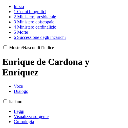
Inizio
1
Cenni biografici
2
Ministero presbiterale
3
Ministero episcopale
4
Ministero cardinalizio
5
Morte
6
Successione degli incarichi
Mostra/Nascondi l'indice
Enrique de Cardona y
Enríquez
Voce
Dialogo
italiano
Leggi
Visualizza sorgente
Cronologia