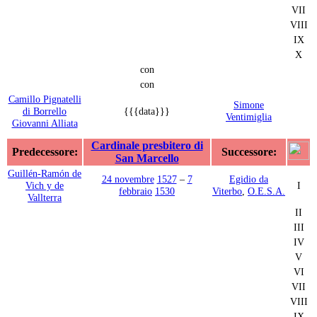
VII
VIII
IX
X
con
con
Camillo Pignatelli
Simone
di Borrello
{{{data}}}
Ventimiglia
Giovanni Alliata
Cardinale presbitero di
Predecessore:
Successore:
San Marcello
Guillén-Ramón de
24 novembre
1527
–
7
Egidio da
Vich y de
I
febbraio
1530
Viterbo
,
O.E.S.A.
Vallterra
II
III
IV
V
VI
VII
VIII
IX