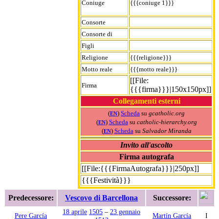
Coniuge
{{{coniuge 1}}}
Consorte
Consorte di
Figli
Religione
{{{religione}}}
Motto reale
{{{motto reale}}}
[[File:
Firma
{{{firma}}}|150x150px]]
Collegamenti esterni
(
)
Scheda
su
gcatholic.org
EN
(
)
Scheda
su
catholic-hierarchy.org
EN
(
)
Scheda
su
Salvador Miranda
EN
Invito all'ascolto
Firma autografa
[[File:{{{FirmaAutografa}}}|250px]]
{{{Festività}}}
Predecessore:
Vescovo di Barcellona
Successore:
18 aprile
1505
–
23 gennaio
Pere García
Martín García
I