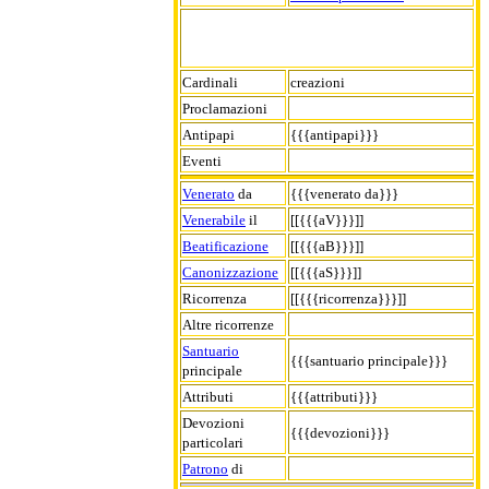
Cardinali
creazioni
Proclamazioni
Antipapi
{{{antipapi}}}
Eventi
Venerato
da
{{{venerato da}}}
Venerabile
il
[[{{{aV}}}]]
Beatificazione
[[{{{aB}}}]]
Canonizzazione
[[{{{aS}}}]]
Ricorrenza
[[{{{ricorrenza}}}]]
Altre ricorrenze
Santuario
{{{santuario principale}}}
principale
Attributi
{{{attributi}}}
Devozioni
{{{devozioni}}}
particolari
Patrono
di