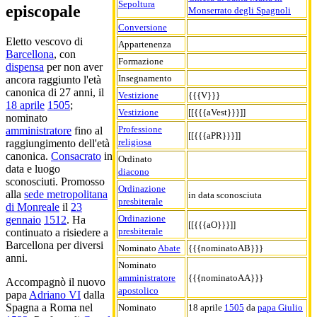
Sepoltura
episcopale
Monserrato degli Spagnoli
Conversione
Eletto vescovo di
Appartenenza
Barcellona
, con
Formazione
dispensa
per non aver
Insegnamento
ancora raggiunto l'età
canonica di 27 anni, il
Vestizione
{{{V}}}
18 aprile
1505
;
Vestizione
[[{{{aVest}}}]]
nominato
Professione
amministratore
fino al
[[{{{aPR}}}]]
religiosa
raggiungimento dell'età
canonica.
Consacrato
in
Ordinato
data e luogo
diacono
sconosciuti. Promosso
Ordinazione
alla
sede metropolitana
in data sconosciuta
presbiterale
di Monreale
il
23
Ordinazione
gennaio
1512
. Ha
[[{{{aO}}}]]
presbiterale
continuato a risiedere a
Barcellona per diversi
Nominato
Abate
{{{nominatoAB}}}
anni.
Nominato
amministratore
{{{nominatoAA}}}
Accompagnò il nuovo
apostolico
papa
Adriano VI
dalla
Spagna a Roma nel
Nominato
18 aprile
1505
da
papa Giulio