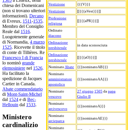
1505
a Lisieux, nella
Vestizione
{{{V}}}
chiesa dei Domenicani
(non si trovano ulteriori
Vestizione
[[{{{aVest}}}]]
informazioni).
Decano
Professione
[[{{{aPR}}}]]
di Evreux,
1511
-
1535
.
religiosa
Membro del Consiglio
Ordinato
Reale dal
1516
.
diacono
Luogotenente generale
di Normandia,
4 marzo
Ordinazione
in data sconosciuta
1525
. Ricevette il titolo
presbiterale
di conte di Tillières. Re
Ordinazione
[[{{{aO}}}]]
Francesco I di Francia
presbiterale
lo nominò
grande
Nominato
Abate
{{{nominatoAB}}}
elemosiniere
nel
1526
.
Ha facilitato la
Nominato
spedizione di Jacques
amministratore
{{{nominatoAA}}}
Cartier in Canada.
apostolico
Abate commendatario
Nominato
27 giugno
1505
da
papa
di
Mont-Saint-Michel
vescovo
Giulio II
dal
1524
e di
Bec-
Nominato
Hellouin
dal
1533
.
{{{nominatoA}}}
arcivescovo
Ministero
Nominato
{{{nominatoAE}}}
arcieparca
cardinalizio
Nominato