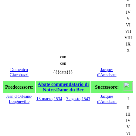
III
IV
V
VI
VII
VIII
IX
X
con
con
Domenico
Jacques
{{{data}}}
Giacobazzi
d'Annebaut
Abate commendatario di
Predecessore:
Successore:
Notre-Dame du Bec
Jean d'Orléans-
Jacques
13 marzo
1534
-
7 agosto
1543
I
Longueville
d'Annebaut
II
III
IV
V
VI