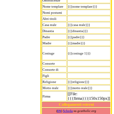
Onorificenze
Nome templare
{{{nome templare}}}
Nomi postumi
Altri titoli
Casa reale
{{{casa reale}}}
Dinastia
{{{dinastia}}}
Padre
{{{padre}}}
Madre
{{{madre}}}
Coniuge
{{{coniuge 1}}}
Consorte
Consorte di
Figli
Religione
{{{religione}}}
Motto reale
{{{motto reale}}}
[[File:
Firma
{{{firma}}}|150x150px]]
Collegamenti esterni
(
)
Scheda
su
gcatholic.org
EN