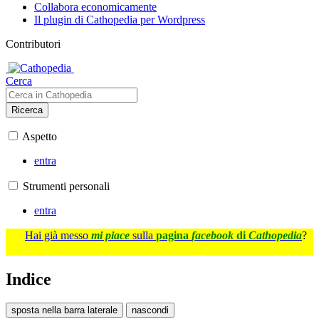
Collabora economicamente
Il plugin di Cathopedia per Wordpress
Contributori
Cerca
Ricerca
Aspetto
entra
Strumenti personali
entra
Hai già messo
mi piace
sulla
pagina
facebook
di
Cathopedia
?
Indice
sposta nella barra laterale
nascondi