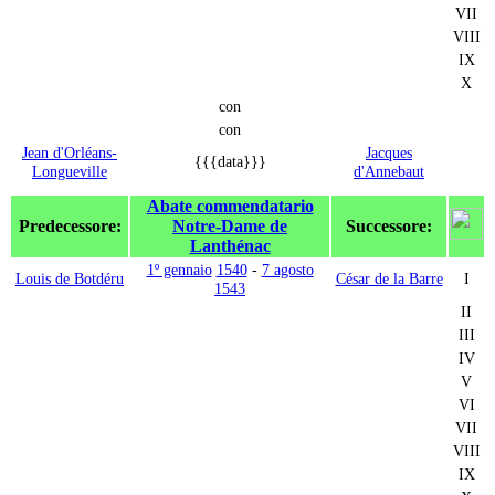
VII
VIII
IX
X
con
con
Jean d'Orléans-
Jacques
{{{data}}}
Longueville
d'Annebaut
Abate commendatario
Predecessore:
Notre-Dame de
Successore:
Lanthénac
1º gennaio
1540
-
7 agosto
Louis de Botdéru
César de la Barre
I
1543
II
III
IV
V
VI
VII
VIII
IX