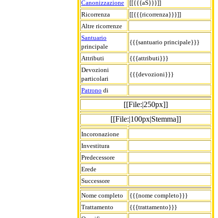
Canonizzazione
[[{{{aS}}}]]
Ricorrenza
[[{{{ricorrenza}}}]]
Altre ricorrenze
Santuario
{{{santuario principale}}}
principale
Attributi
{{{attributi}}}
Devozioni
{{{devozioni}}}
particolari
Patrono
di
[[File:|250px]]
[[File:|100px|Stemma]]
Incoronazione
Investitura
Predecessore
Erede
Successore
Nome completo
{{{nome completo}}}
Trattamento
{{{trattamento}}}