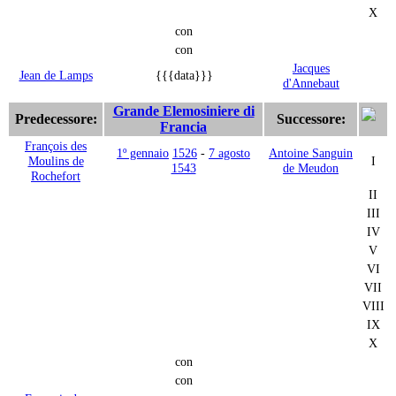
X
con
con
Jacques
Jean de Lamps
{{{data}}}
d'Annebaut
Grande Elemosiniere di
Predecessore:
Successore:
Francia
François des
1º gennaio
1526
-
7 agosto
Antoine Sanguin
Moulins de
I
1543
de Meudon
Rochefort
II
III
IV
V
VI
VII
VIII
IX
X
con
con