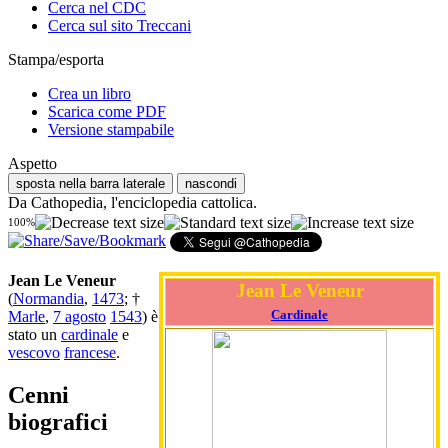
Cerca nel CDC
Cerca sul sito Treccani
Stampa/esporta
Crea un libro
Scarica come PDF
Versione stampabile
Aspetto
sposta nella barra laterale
nascondi
Da Cathopedia, l'enciclopedia cattolica.
100%
Jean Le Veneur
Jean Le Veneur
(
Normandia
,
1473
; †
Cardinale
Marle
,
7 agosto
1543
) è
stato un
cardinale
e
vescovo
francese
.
Cenni
biografici