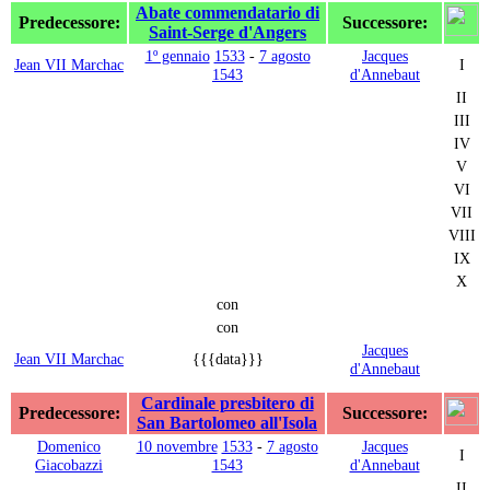
Abate commendatario di
Predecessore:
Successore:
Saint-Serge d'Angers
1º gennaio
1533
-
7 agosto
Jacques
Jean VII Marchac
I
1543
d'Annebaut
II
III
IV
V
VI
VII
VIII
IX
X
con
con
Jacques
Jean VII Marchac
{{{data}}}
d'Annebaut
Cardinale presbitero di
Predecessore:
Successore:
San Bartolomeo all'Isola
Domenico
10 novembre
1533
-
7 agosto
Jacques
I
Giacobazzi
1543
d'Annebaut
II