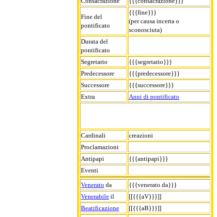
Consacrazione
{{{consacrazione}}}
{{{fine}}}
Fine del
(per causa incerta o
pontificato
sconosciuta)
Durata del
pontificato
Segretario
{{{segretario}}}
Predecessore
{{{predecessore}}}
Successore
{{{successore}}}
Extra
Anni di pontificato
Cardinali
creazioni
Proclamazioni
Antipapi
{{{antipapi}}}
Eventi
Venerato
da
{{{venerato da}}}
Venerabile
il
[[{{{aV}}}]]
Beatificazione
[[{{{aB}}}]]