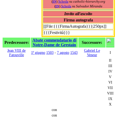
(
)
Scheda
su
catholic-hierarchy.org
EN
(
)
Scheda
su
Salvador Miranda
EN
Invito all'ascolto
Firma autografa
[[File:{{{FirmaAutografa}}}|250px]]
{{{Festività}}}
Abate commendatario di
Predecessore:
Successore:
Notre-Dame de Grestain
Jean VIII de
Gabriel Le
1º giugno
1503
-
7 agosto
1543
I
Fatouville
Veneur
II
III
IV
V
VI
VII
VIII
IX
X
con
con