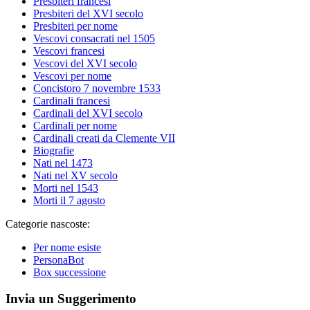
Presbiteri francesi
Presbiteri del XVI secolo
Presbiteri per nome
Vescovi consacrati nel 1505
Vescovi francesi
Vescovi del XVI secolo
Vescovi per nome
Concistoro 7 novembre 1533
Cardinali francesi
Cardinali del XVI secolo
Cardinali per nome
Cardinali creati da Clemente VII
Biografie
Nati nel 1473
Nati nel XV secolo
Morti nel 1543
Morti il 7 agosto
Categorie nascoste:
Per nome esiste
PersonaBot
Box successione
Invia un Suggerimento