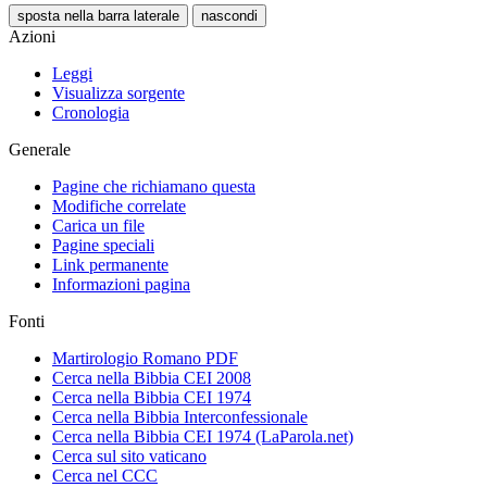
sposta nella barra laterale
nascondi
Azioni
Leggi
Visualizza sorgente
Cronologia
Generale
Pagine che richiamano questa
Modifiche correlate
Carica un file
Pagine speciali
Link permanente
Informazioni pagina
Fonti
Martirologio Romano PDF
Cerca nella Bibbia CEI 2008
Cerca nella Bibbia CEI 1974
Cerca nella Bibbia Interconfessionale
Cerca nella Bibbia CEI 1974 (LaParola.net)
Cerca sul sito vaticano
Cerca nel CCC