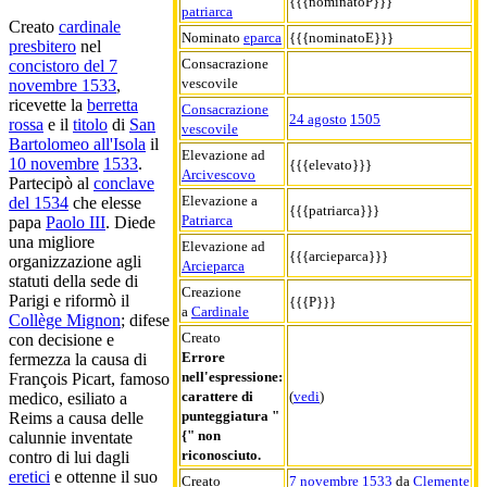
{{{nominatoP}}}
patriarca
Creato
cardinale
Nominato
eparca
{{{nominatoE}}}
presbitero
nel
Consacrazione
concistoro del 7
vescovile
novembre 1533
,
ricevette la
berretta
Consacrazione
24 agosto
1505
rossa
e il
titolo
di
San
vescovile
Bartolomeo all'Isola
il
Elevazione ad
10 novembre
1533
.
{{{elevato}}}
Arcivescovo
Partecipò al
conclave
Elevazione a
del 1534
che elesse
{{{patriarca}}}
Patriarca
papa
Paolo III
. Diede
una migliore
Elevazione ad
{{{arcieparca}}}
organizzazione agli
Arcieparca
statuti della sede di
Creazione
Parigi e riformò il
{{{P}}}
a
Cardinale
Collège Mignon
; difese
Creato
con decisione e
Errore
fermezza la causa di
nell'espressione:
François Picart, famoso
carattere di
(
vedi
)
medico, esiliato a
punteggiatura "
Reims a causa delle
{" non
calunnie inventate
riconosciuto.
contro di lui dagli
eretici
e ottenne il suo
Creato
7 novembre
1533
da
Clemente