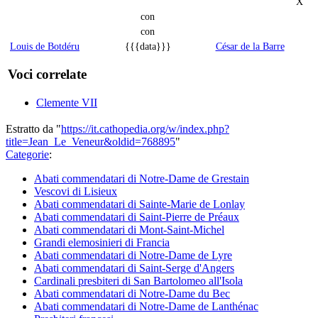
X
con
con
Louis de Botdéru
{{{data}}}
César de la Barre
Voci correlate
Clemente VII
Estratto da "
https://it.cathopedia.org/w/index.php?
title=Jean_Le_Veneur&oldid=768895
"
Categorie
:
Abati commendatari di Notre-Dame de Grestain
Vescovi di Lisieux
Abati commendatari di Sainte-Marie de Lonlay
Abati commendatari di Saint-Pierre de Préaux
Abati commendatari di Mont-Saint-Michel
Grandi elemosinieri di Francia
Abati commendatari di Notre-Dame de Lyre
Abati commendatari di Saint-Serge d'Angers
Cardinali presbiteri di San Bartolomeo all'Isola
Abati commendatari di Notre-Dame du Bec
Abati commendatari di Notre-Dame de Lanthénac