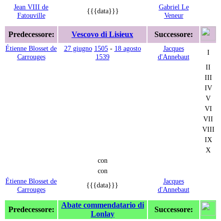
Jean VIII de
Gabriel Le
{{{data}}}
Fatouville
Veneur
Predecessore:
Vescovo di Lisieux
Successore:
Étienne Blosset de
27 giugno
1505
-
18 agosto
Jacques
I
Carrouges
1539
d'Annebaut
II
III
IV
V
VI
VII
VIII
IX
X
con
con
Étienne Blosset de
Jacques
{{{data}}}
Carrouges
d'Annebaut
Abate commendatario di
Predecessore:
Successore:
Lonlay