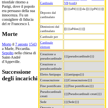
trionfale ritorno a
Cardinale
VII
(
vedi
)
Parigi, dove il popolo
[[{{{aPd}}}]] da [[{{{pPd}}}]]
era persuaso della sua
Deposto dal
innocenza. Fu un
cardinalato
consigliere di fiducia
del re Francesco I.
Dimissioni dal
[[{{{aPdim}}}]]
cardinalato
Morte
Cardinale per
Cardinale
Morto
il
7 agosto
1543
elettore
a Marle, Piccardia.
Sepolto
nella chiesa di
Creazione a
{{{pseudocardinale}}}
Saint-André
pseudocardinale
d'Appeville.
Creazione a
pseudocardinale
Successione
Eletto Antipapa
{{{antipapa}}}
degli incarichi
Consacrazione
{{{Consacrazione}}}
Fine pontificato
{{{Fine pontificato}}}
Pseudocardinali
{{{Pseudocardinali creati}}}
creati
Sede
{{{Sede}}}
Opposto a