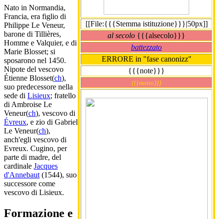
Nato in Normandia,
Francia, era figlio di
[[File:{{{Stemma istituzione}}}|50px]]
Philippe Le Veneur,
barone di Tillières,
al secolo
{{{alsecolo}}}
Homme e Valquier, e di
battezzato
Marie Blosset; si
ERRORE in "fase canonizz"
sposarono nel 1450.
Nipote del vescovo
{{{note}}}
Étienne Blosset(
ch
),
{{{motto}}}
suo predecessore nella
sede di
Lisieux
; fratello
di Ambroise Le
Veneur(
ch
), vescovo di
Évreux
, e zio di Gabriel
Le Veneur(
ch
),
anch'egli vescovo di
Evreux. Cugino, per
parte di madre, del
cardinale
Jacques
d'Annebaut
(1544), suo
successore come
vescovo di Lisieux.
Formazione e