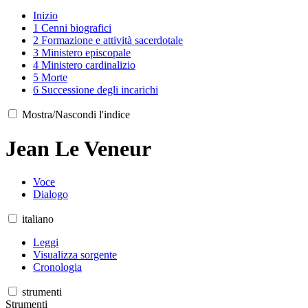
Inizio
1
Cenni biografici
2
Formazione e attività sacerdotale
3
Ministero episcopale
4
Ministero cardinalizio
5
Morte
6
Successione degli incarichi
Mostra/Nascondi l'indice
Jean Le Veneur
Voce
Dialogo
italiano
Leggi
Visualizza sorgente
Cronologia
strumenti
Strumenti