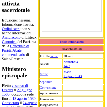
attività
sacerdotale
Istruzione: nessuna
informazione trovata.
Ordini sacri
: non si
hanno informazioni.
Arcidiacono
di Lisieux.
Canonico
del Patriarca
Titolo cardinalizio
della
Cattedrale di
Incarichi attuali
Parigi
.
Abate
commendatario
di
Età alla
morte
70 anni
Saint-Grestain.
Normandia
Nascita
1473
Ministero
Marle
Morte
episcopale
7 agosto
1543
Sepoltura
Eletto
vescovo di
Conversione
Lisieux
il
27 giugno
Appartenenza
1505
, occupò la sede
fino al
18 agosto
1539
.
Formazione
Consacrato
il
24 agosto
Insegnamento