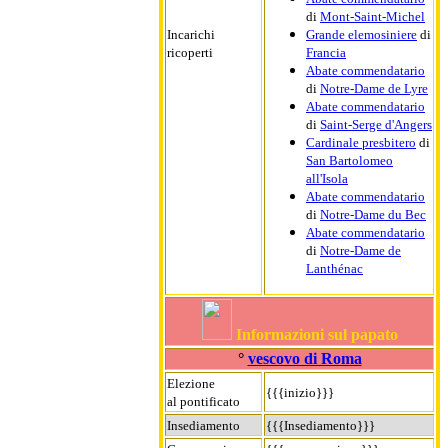
di
Mont-Saint-Michel
Incarichi
Grande elemosiniere
di
ricoperti
Francia
Abate commendatario
di
Notre-Dame de Lyre
Abate commendatario
di
Saint-Serge d'Angers
Cardinale presbitero
di
San Bartolomeo
all'Isola
Abate commendatario
di
Notre-Dame du Bec
Abate commendatario
di
Notre-Dame de
Lanthénac
Informazioni sul papato
°
vescovo di Roma
Elezione
{{{inizio}}}
al pontificato
Insediamento
{{{Insediamento}}}