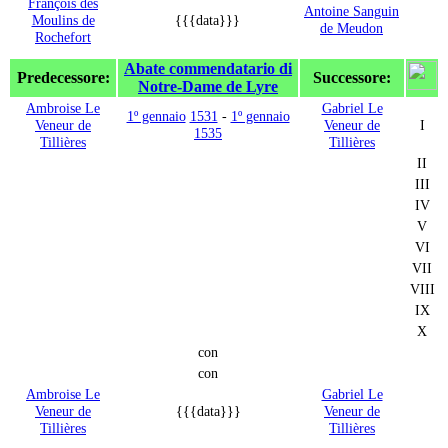
François des
Antoine Sanguin
Moulins de
{{{data}}}
de Meudon
Rochefort
Abate commendatario di
Predecessore:
Successore:
Notre-Dame de Lyre
Ambroise Le
Gabriel Le
1º gennaio
1531
-
1º gennaio
Veneur de
Veneur de
I
1535
Tillières
Tillières
II
III
IV
V
VI
VII
VIII
IX
X
con
con
Ambroise Le
Gabriel Le
Veneur de
{{{data}}}
Veneur de
Tillières
Tillières