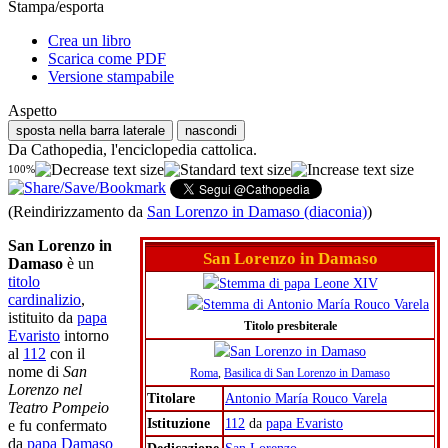
Stampa/esporta
Crea un libro
Scarica come PDF
Versione stampabile
Aspetto
sposta nella barra laterale
nascondi
Da Cathopedia, l'enciclopedia cattolica.
100%
(Reindirizzamento da
San Lorenzo in Damaso (diaconia)
)
San Lorenzo in
San Lorenzo in Damaso
Damaso
è un
titolo
cardinalizio
,
istituito da
papa
Titolo presbiterale
Evaristo
intorno
al
112
con il
nome di
San
Roma
,
Basilica di San Lorenzo in Damaso
Lorenzo nel
Titolare
Antonio María Rouco Varela
Teatro Pompeio
Istituzione
112
da
papa Evaristo
e fu confermato
da
papa
Damaso
Dedicazione
San Lorenzo