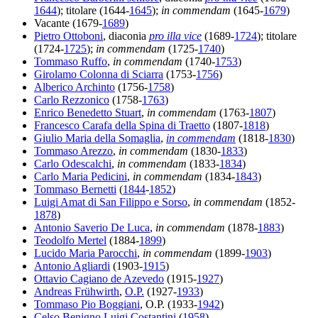
1644
); titolare (1644-
1645
);
in commendam
(1645-
1679
)
Vacante (1679-
1689
)
Pietro Ottoboni
, diaconia
pro illa vice
(1689-
1724
); titolare
(1724-
1725
);
in commendam
(1725-
1740
)
Tommaso Ruffo
,
in commendam
(1740-
1753
)
Girolamo Colonna di Sciarra
(1753-
1756
)
Alberico Archinto
(1756-
1758
)
Carlo Rezzonico
(1758-
1763
)
Enrico Benedetto Stuart
,
in commendam
(1763-
1807
)
Francesco Carafa della Spina di Traetto
(1807-
1818
)
Giulio Maria della Somaglia
,
in commendam
(1818-
1830
)
Tommaso Arezzo
,
in commendam
(1830-
1833
)
Carlo Odescalchi
,
in commendam
(1833-
1834
)
Carlo Maria Pedicini
,
in commendam
(1834-
1843
)
Tommaso Bernetti
(
1844
-
1852
)
Luigi Amat di San Filippo e Sorso
,
in commendam
(1852-
1878
)
Antonio Saverio De Luca
,
in commendam
(1878-
1883
)
Teodolfo Mertel
(1884-
1899
)
Lucido Maria Parocchi
,
in commendam
(1899-
1903
)
Antonio Agliardi
(1903-
1915
)
Ottavio Cagiano de Azevedo
(1915-
1927
)
Andreas Frühwirth
,
O.P.
(1927-
1933
)
Tommaso Pio Boggiani
, O.P. (1933-
1942
)
Celso Benigno Luigi Costantini
(
1958
)