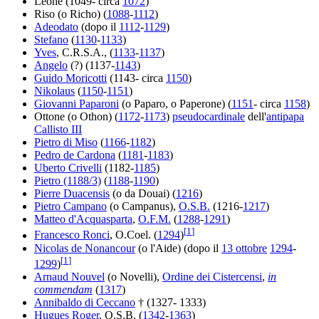
Leone (1049- circa
1072
)
Riso (o Richo) (
1088
-
1112
)
Adeodato
(dopo il
1112
-
1129
)
Stefano
(
1130
-
1133
)
Yves
, C.R.S.A., (
1133
-
1137
)
Angelo
(?) (1137-
1143
)
Guido Moricotti
(1143- circa
1150
)
Nikolaus
(
1150
-
1151
)
Giovanni Paparoni
(o Paparo, o Paperone) (
1151
- circa
1158
)
Ottone (o Othon) (
1172
-
1173
)
pseudocardinale
dell'
antipapa
Callisto III
Pietro di Miso
(
1166
-
1182
)
Pedro de Cardona
(
1181
-
1183
)
Uberto Crivelli
(1182-
1185
)
Pietro (1188/3)
(
1188
-
1190
)
Pierre Duacensis
(o da Douai) (
1216
)
Pietro Campano
(o Campanus),
O.S.B.
(1216-
1217
)
Matteo d'Acquasparta
,
O.F.M.
(
1288
-
1291
)
[
1
]
Francesco Ronci
, O.Coel. (
1294
)
Nicolas de Nonancour
(o l'Aide) (dopo il
13 ottobre
1294
-
[
1
]
1299
)
Arnaud Nouvel
(o Novelli),
Ordine dei Cistercensi
,
in
commendam
(
1317
)
Annibaldo di Ceccano
† (1327- 1333)
Hugues Roger
, O.S.B. (
1342
-
1363
)