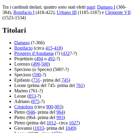
Tra i cardinali titolari, quattro sono stati eletti
papi
:
Damaso I
(366-
384),
Bonifacio I
(418-422),
Urbano III
(1185-1187) e
Clemente VII
(1523-1534)
Titolari
Damaso
(?-366)
Bonifacio
(circa
415
-
418
)
Prospero d'Aquitania
(?) (
432
?-?)
Projettizio (
494
o
492
-?)
Lorenzo (
499
-
500
)
Specioso (o Specio) (500?-?)
Specioso (
590
-?)
Epifanio (
731
- prima del
745
)
Leone (prima del 745- prima del
761
)
Marino (761-?)
Leone (
853
-?)
Adriano (
875
-?)
Cristoforo
(circa
900
-
903
)
Pietro (
946
- prima del
964
)
Pietro (964- prima del
993
)
Pietro (prima del
1012
- circa
1027
)
Giovanni (
1033
- prima del
1049
)