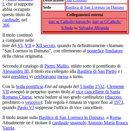
I
, che si suppone
Sede
Basilica di San Lorenzo in Damaso
abbia occupato
questo titolo da
Collegamenti esterni
cardinale
, nel
dati su Catholic-hierarchy
dati su GCatholic
366
.
Scheda
su
Salvador Miranda
Il titolo continuò
a comparire nelle
liste del
VI
,
VII
e
XII secolo
, quando fu definitivamente chiamato
"San Lorenzo in Damaso", con riferimento al
pontefice
fondatore
della chiesa originaria.
Secondo il catalogo di
Pietro Mallio
, stilato sotto il pontificato di
Alessandro III
, il titolo era collegato alla
Basilica di San Pietro
e i
suoi
presbiteri
vi
celebravano
messa
a turno.
Con la
bolla pontificia
Etsi ad singula
del
5 luglio
1532
,
Clemente
VII
assegnò in perpetuo questo titolo al
vice cancelliere di Santa
Romana Chiesa
, senza badare al suo grado cardinalizio (
diacono
,
presbitero o
vescovo
). Tale regola è rimasta in vigore fino al
1973
,
quando
Paolo VI
soppresse l'ufficio di vice cancelliere.
Il titolo insiste sulla
Basilica di San Lorenzo in Damaso
, a
Roma
.
Attualmente ne è titolare il
cardinale
spagnolo
Antonio María Rouco
Varela
.