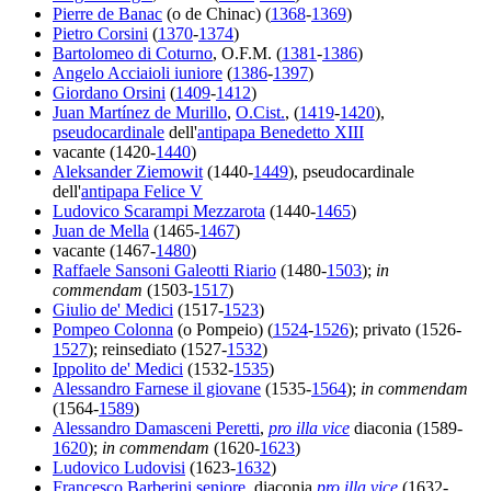
Pierre de Banac
(o de Chinac) (
1368
-
1369
)
Pietro Corsini
(
1370
-
1374
)
Bartolomeo di Coturno
, O.F.M. (
1381
-
1386
)
Angelo Acciaioli iuniore
(
1386
-
1397
)
Giordano Orsini
(
1409
-
1412
)
Juan Martínez de Murillo
,
O.Cist.
, (
1419
-
1420
),
pseudocardinale
dell'
antipapa Benedetto XIII
vacante (1420-
1440
)
Aleksander Ziemowit
(1440-
1449
), pseudocardinale
dell'
antipapa Felice V
Ludovico Scarampi Mezzarota
(1440-
1465
)
Juan de Mella
(1465-
1467
)
vacante (1467-
1480
)
Raffaele Sansoni Galeotti Riario
(1480-
1503
);
in
commendam
(1503-
1517
)
Giulio de' Medici
(1517-
1523
)
Pompeo Colonna
(o Pompeio) (
1524
-
1526
); privato (1526-
1527
); reinsediato (1527-
1532
)
Ippolito de' Medici
(1532-
1535
)
Alessandro Farnese il giovane
(1535-
1564
);
in commendam
(1564-
1589
)
Alessandro Damasceni Peretti
,
pro illa vice
diaconia (1589-
1620
);
in commendam
(1620-
1623
)
Ludovico Ludovisi
(1623-
1632
)
Francesco Barberini seniore
, diaconia
pro illa vice
(1632-