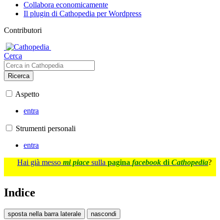
Collabora economicamente
Il plugin di Cathopedia per Wordpress
Contributori
Cerca
Ricerca
Aspetto
entra
Strumenti personali
entra
Hai già messo
mi piace
sulla
pagina
facebook
di
Cathopedia
?
Indice
sposta nella barra laterale
nascondi