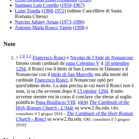
Santiago Luis Copello
(
1959
-
1967
)
Luigi Traglia
(
1968
-
1972
) (ultimo Cancelliere di Santa
Romana Chiesa)
Narciso Jubany Arnau
(
1973
-
1996
)
Antonio María Rouco Varela
(
1998
-)
Note
1,0
1,1
↑
Francesco Ronci
e
Nicolas de l'Aide de Nonancour
furono creati cardinali da
papa Celestino V
il
18 settembre
1294
, il Ronci con il titolo di San Lorenzo in Damaso e il
Nonancour con il
titolo di San Marcello
ma alla morte del
cardinale
Francesco Ronci
, il Nonancour optò per
quest'ultimo titolo. La data precisa in cui morì il Ronci non è
nota, si sa che avvenne dopo il
13 ottobre
1294
. Il tutto
avvenne mentre era in corso il conclave che elesse al soglio
pontificio
Papa Bonifacio VIII
. ((
)
The Cardinals of the
EN
Holy Roman Church - L'Aide
su www2.fiu.edu.
URL
-
The Cardinals of the Holy Roman
consultato il 5 giugno 2010
Church - Ronci
su www2.fiu.edu.
URL consultato il 5 giugno
)
2010