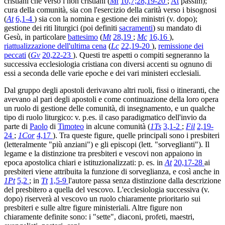
cristiani che verso i non cristiani (
Mt
10,7;28,19-20
;
At
passim);
cura della comunità, sia con l'esercizio della carità verso i bisognosi
(
At
6,1-4
) sia con la nomina e gestione dei ministri (v. dopo);
gestione dei riti liturgici (poi definiti
sacramenti
) su mandato di
Gesù, in particolare
battesimo
(
Mt
28,19
;
Mc
16,16
),
riattualizzazione dell'ultima cena
(
Lc
22,19-20
),
remissione dei
peccati
(
Gv
20,22-23
). Questi tre aspetti o compiti segneranno la
successiva ecclesiologia cristiana con diversi accenti su ognuno di
essi a seconda delle varie epoche e dei vari ministeri ecclesiali.
Dal gruppo degli apostoli derivavano altri ruoli, fissi o itineranti, che
avevano al pari degli apostoli e come continuazione della loro opera
un ruolo di gestione delle comunità, di insegnamento, e un qualche
tipo di ruolo liturgico: v. p.es. il caso paradigmatico dell'invio da
parte di
Paolo
di
Timoteo
in alcune comunità (
1Ts
3,1-2
;
Fil
2,19-
24
;
1Cor
4,17
). Tra queste figure, quelle principali sono i presbiteri
(letteralmente "più anziani") e gli episcopi (lett. "sorveglianti"). Il
legame e la distinzione tra presbiteri e vescovi non appaiono in
epoca apostolica chiari e istituzionalizzati: p. es. in
At
20,17-28
ai
presbiteri viene attribuita la funzione di sorveglianza, e così anche in
1Pt
5,2
; in
Tt
1,5-9
l'autore passa senza distinzione dalla descrizione
del presbitero a quella del vescovo. L'ecclesiologia successiva (v.
dopo) riserverà al vescovo un ruolo chiaramente prioritario sui
presbiteri e sulle altre figure ministeriali. Altre figure non
chiaramente definite sono: i "sette", diaconi, profeti, maestri,