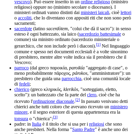
vescovo
). Può essere inserito in un
ordine religioso
(ministro
religioso) oppure no (ministro secolare o diocesano). I
ministeri ordinati vanno distinti dai
ministeri laicali
, cioè
lettori
o
accoliti
, che lo diventano con appositi riti che non sono però
sacramenti;
sacerdote
(latino
sacerdòtem
, "colui che dà il sacro"): in senso
esteso è ogni battezzato, sia laico (
sacerdozio battesimale
o
comune) sia ministro ordinato (sacerdozio ministeriale o
[
1
]
gerarchico, che non include però i diaconi).
Nel linguaggio
comune e spesso nei documenti ecclesiali è a volte sinonimo
di presbitero, mentre altre volte indica sia il presbitero che il
Vescovo;
parroco
(dal greco παροικία,
paroikía
"aggregato di case", o
meno probabilmente πάροχος,
párokos
, "amministratore"): un
presbitero che guida una
parrocchia
, cioè una comunità locale
di
fedeli
;
chierico
(greco κληρικός,
klerikòs
, "sorteggiato, eletto,
scelto"): un battezzato che fa parte del
clero
, cioè che ha
[
2
]
ricevuto l'
ordinazione diaconale
.
In passato venivano detti
chierici anche tutti coloro che avevano ricevuto un
ministero
minore
, e il segno esteriore di questa appartenenza era la
[
3
]
tonsura
o "chierica";
padre: in
Italia
è il titolo che si usa per i
religiosi
che sono
anche presbiteri. Nella forma "
Santo Padre
" è anche uno dei