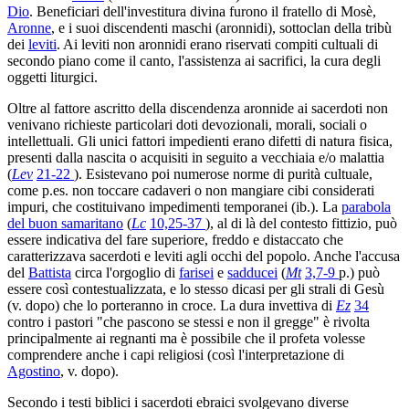
Dio
. Beneficiari dell'investitura divina furono il fratello di Mosè,
Aronne
, e i suoi discendenti maschi (aronnidi), sottoclan della tribù
dei
leviti
. Ai leviti non aronnidi erano riservati compiti cultuali di
secondo piano come il canto, l'assistenza ai sacrifici, la cura degli
oggetti liturgici.
Oltre al fattore ascritto della discendenza aronnide ai sacerdoti non
venivano richieste particolari doti devozionali, morali, sociali o
intellettuali. Gli unici fattori impedienti erano difetti di natura fisica,
presenti dalla nascita o acquisiti in seguito a vecchiaia e/o malattia
(
Lev
21-22
). Esistevano poi numerose norme di purità cultuale,
come p.es. non toccare cadaveri o non mangiare cibi considerati
impuri, che costituivano impedimenti temporanei (ib.). La
parabola
del buon samaritano
(
Lc
10,25-37
), al di là del contesto fittizio, può
essere indicativa del fare superiore, freddo e distaccato che
caratterizzava sacerdoti e leviti agli occhi del popolo. Anche l'accusa
del
Battista
circa l'orgoglio di
farisei
e
sadducei
(
Mt
3,7-9
p.) può
essere così contestualizzata, e lo stesso dicasi per gli strali di Gesù
(v. dopo) che lo porteranno in croce. La dura invettiva di
Ez
34
contro i pastori "che pascono se stessi e non il gregge" è rivolta
principalmente ai regnanti ma è possibile che il profeta volesse
comprendere anche i capi religiosi (così l'interpretazione di
Agostino
, v. dopo).
Secondo i testi biblici i sacerdoti ebraici svolgevano diverse