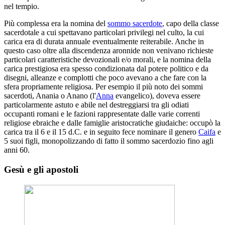
nel tempio.
Più complessa era la nomina del
sommo sacerdote
, capo della classe
sacerdotale a cui spettavano particolari privilegi nel culto, la cui
carica era di durata annuale eventualmente reiterabile. Anche in
questo caso oltre alla discendenza aronnide non venivano richieste
particolari caratteristiche devozionali e/o morali, e la nomina della
carica prestigiosa era spesso condizionata dal potere politico e da
disegni, alleanze e complotti che poco avevano a che fare con la
sfera propriamente religiosa. Per esempio il più noto dei sommi
sacerdoti, Anania o Anano (l'
Anna
evangelico), doveva essere
particolarmente astuto e abile nel destreggiarsi tra gli odiati
occupanti romani e le fazioni rappresentate dalle varie correnti
religiose ebraiche e dalle famiglie aristocratiche giudaiche: occupò la
carica tra il 6 e il 15 d.C. e in seguito fece nominare il genero
Caifa
e
5 suoi figli, monopolizzando di fatto il sommo sacerdozio fino agli
anni 60.
Gesù e gli apostoli