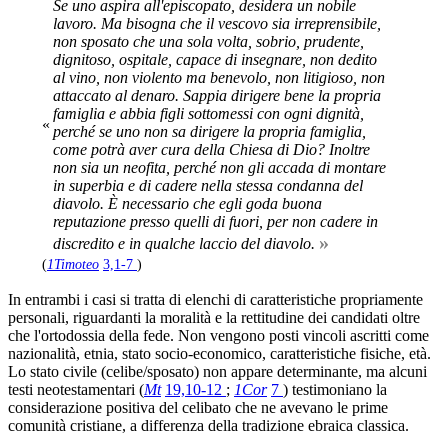
Se uno aspira all'episcopato, desidera un nobile
lavoro. Ma bisogna che il vescovo sia irreprensibile,
non sposato che una sola volta, sobrio, prudente,
dignitoso, ospitale, capace di insegnare, non dedito
al vino, non violento ma benevolo, non litigioso, non
attaccato al denaro. Sappia dirigere bene la propria
famiglia e abbia figli sottomessi con ogni dignità,
«
perché se uno non sa dirigere la propria famiglia,
come potrà aver cura della Chiesa di Dio? Inoltre
non sia un neofita, perché non gli accada di montare
in superbia e di cadere nella stessa condanna del
diavolo. È necessario che egli goda buona
reputazione presso quelli di fuori, per non cadere in
»
discredito e in qualche laccio del diavolo.
(
1Timoteo
3,1-7
)
In entrambi i casi si tratta di elenchi di caratteristiche propriamente
personali, riguardanti la moralità e la rettitudine dei candidati oltre
che l'ortodossia della fede. Non vengono posti vincoli ascritti come
nazionalità, etnia, stato socio-economico, caratteristiche fisiche, età.
Lo stato civile (celibe/sposato) non appare determinante, ma alcuni
testi neotestamentari (
Mt
19,10-12
;
1Cor
7
) testimoniano la
considerazione positiva del celibato che ne avevano le prime
comunità cristiane, a differenza della tradizione ebraica classica.