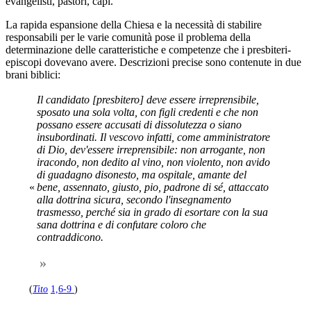
evangelisti, pastori, capi.
La rapida espansione della Chiesa e la necessità di stabilire
responsabili per le varie comunità pose il problema della
determinazione delle caratteristiche e competenze che i presbiteri-
episcopi dovevano avere. Descrizioni precise sono contenute in due
brani biblici:
Il candidato [presbitero] deve essere irreprensibile,
sposato una sola volta, con figli credenti e che non
possano essere accusati di dissolutezza o siano
insubordinati. Il vescovo infatti, come amministratore
di Dio, dev'essere irreprensibile: non arrogante, non
iracondo, non dedito al vino, non violento, non avido
di guadagno disonesto, ma ospitale, amante del
«
bene, assennato, giusto, pio, padrone di sé, attaccato
alla dottrina sicura, secondo l'insegnamento
trasmesso, perché sia in grado di esortare con la sua
sana dottrina e di confutare coloro che
contraddicono.
»
(
Tito
1,6-9
)