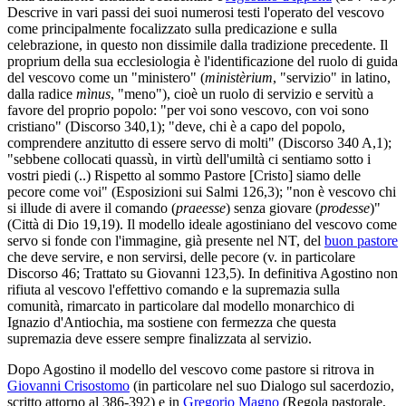
Descrive in vari passi dei suoi numerosi testi l'operato del vescovo
come principalmente focalizzato sulla predicazione e sulla
celebrazione, in questo non dissimile dalla tradizione precedente. Il
proprium della sua ecclesiologia è l'identificazione del ruolo di guida
del vescovo come un "ministero" (
ministèrium
, "servizio" in latino,
dalla radice
mìnus
, "meno"), cioè un ruolo di servizio e servitù a
favore del proprio popolo: "per voi sono vescovo, con voi sono
cristiano" (Discorso 340,1); "deve, chi è a capo del popolo,
comprendere anzitutto di essere servo di molti" (Discorso 340 A,1);
"sebbene collocati quassù, in virtù dell'umiltà ci sentiamo sotto i
vostri piedi (..) Rispetto al sommo Pastore [Cristo] siamo delle
pecore come voi" (Esposizioni sui Salmi 126,3); "non è vescovo chi
si illude di avere il comando (
praeesse
) senza giovare (
prodesse
)"
(Città di Dio 19,19). Il modello ideale agostiniano del vescovo come
servo si fonde con l'immagine, già presente nel NT, del
buon pastore
che deve servire, e non servirsi, delle pecore (v. in particolare
Discorso 46; Trattato su Giovanni 123,5). In definitiva Agostino non
rifiuta al vescovo l'effettivo comando e la supremazia sulla
comunità, rimarcato in particolare dal modello monarchico di
Ignazio d'Antiochia, ma sostiene con fermezza che questa
supremazia deve essere sempre finalizzata al servizio.
Dopo Agostino il modello del vescovo come pastore si ritrova in
Giovanni Crisostomo
(in particolare nel suo Dialogo sul sacerdozio,
scritto attorno al 386-392) e in
Gregorio Magno
(Regola pastorale,