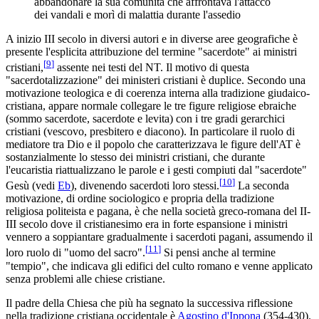
abbandonare la sua comunità che affrontava l'attacco
dei vandali e morì di malattia durante l'assedio
A inizio III secolo in diversi autori e in diverse aree geografiche è
presente l'esplicita attribuzione del termine "sacerdote" ai ministri
[
9
]
cristiani,
assente nei testi del NT. Il motivo di questa
"sacerdotalizzazione" dei ministeri cristiani è duplice. Secondo una
motivazione teologica e di coerenza interna alla tradizione giudaico-
cristiana, appare normale collegare le tre figure religiose ebraiche
(sommo sacerdote, sacerdote e levita) con i tre gradi gerarchici
cristiani (vescovo, presbitero e diacono). In particolare il ruolo di
mediatore tra Dio e il popolo che caratterizzava le figure dell'AT è
sostanzialmente lo stesso dei ministri cristiani, che durante
l'eucaristia riattualizzano le parole e i gesti compiuti dal "sacerdote"
[
10
]
Gesù (vedi
Eb
), divenendo sacerdoti loro stessi.
La seconda
motivazione, di ordine sociologico e propria della tradizione
religiosa politeista e pagana, è che nella società greco-romana del II-
III secolo dove il cristianesimo era in forte espansione i ministri
vennero a soppiantare gradualmente i sacerdoti pagani, assumendo il
[
11
]
loro ruolo di "uomo del sacro".
Si pensi anche al termine
"tempio", che indicava gli edifici del culto romano e venne applicato
senza problemi alle chiese cristiane.
Il padre della Chiesa che più ha segnato la successiva riflessione
nella tradizione cristiana occidentale è
Agostino d'Ippona
(354-430).