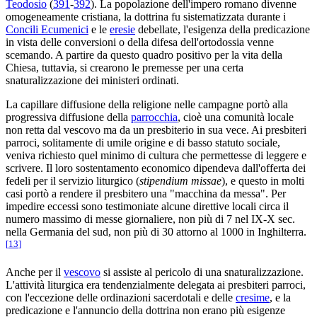
Teodosio
(
391
-
392
). La popolazione dell'impero romano divenne
omogeneamente cristiana, la dottrina fu sistematizzata durante i
Concili Ecumenici
e le
eresie
debellate, l'esigenza della predicazione
in vista delle conversioni o della difesa dell'ortodossia venne
scemando. A partire da questo quadro positivo per la vita della
Chiesa, tuttavia, si crearono le premesse per una certa
snaturalizzazione dei ministeri ordinati.
La capillare diffusione della religione nelle campagne portò alla
progressiva diffusione della
parrocchia
, cioè una comunità locale
non retta dal vescovo ma da un presbiterio in sua vece. Ai presbiteri
parroci, solitamente di umile origine e di basso statuto sociale,
veniva richiesto quel minimo di cultura che permettesse di leggere e
scrivere. Il loro sostentamento economico dipendeva dall'offerta dei
fedeli per il servizio liturgico (
stipendium missae
), e questo in molti
casi portò a rendere il presbitero una "macchina da messa". Per
impedire eccessi sono testimoniate alcune direttive locali circa il
numero massimo di messe giornaliere, non più di 7 nel IX-X sec.
nella Germania del sud, non più di 30 attorno al 1000 in Inghilterra.
[
13
]
Anche per il
vescovo
si assiste al pericolo di una snaturalizzazione.
L'attività liturgica era tendenzialmente delegata ai presbiteri parroci,
con l'eccezione delle ordinazioni sacerdotali e delle
cresime
, e la
predicazione e l'annuncio della dottrina non erano più esigenze