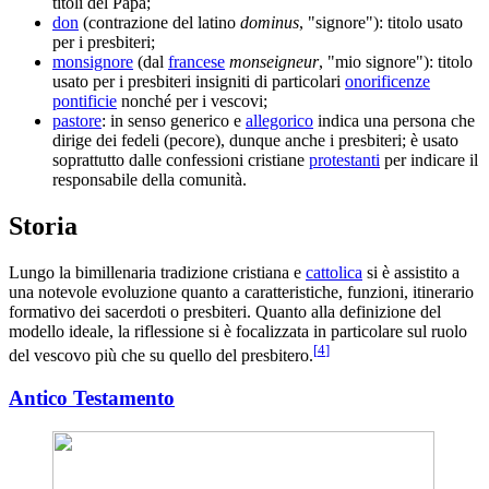
titoli del Papa;
don
(contrazione del latino
dominus
, "signore"): titolo usato
per i presbiteri;
monsignore
(dal
francese
monseigneur
, "mio signore"): titolo
usato per i presbiteri insigniti di particolari
onorificenze
pontificie
nonché per i vescovi;
pastore
: in senso generico e
allegorico
indica una persona che
dirige dei fedeli (pecore), dunque anche i presbiteri; è usato
soprattutto dalle confessioni cristiane
protestanti
per indicare il
responsabile della comunità.
Storia
Lungo la bimillenaria tradizione cristiana e
cattolica
si è assistito a
una notevole evoluzione quanto a caratteristiche, funzioni, itinerario
formativo dei sacerdoti o presbiteri. Quanto alla definizione del
modello ideale, la riflessione si è focalizzata in particolare sul ruolo
[
4
]
del vescovo più che su quello del presbitero.
Antico Testamento