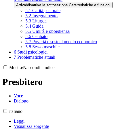
Attiva/disattiva la sottosezione Caratteristiche e funzioni
5.1
Carità pastorale
5.2
Insegnamento
5.3
Liturgia
5.4
Guida
5.5
Umiltà e obbedienza
5.6
Celibato
5.7
Povertà e sostentamento economico
5.8
Sesso maschile
6
Studi psicologici
7
Problematiche attuali
Mostra/Nascondi l'indice
Presbitero
Voce
Dialogo
italiano
Leggi
Visualizza sorgente