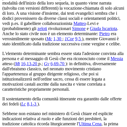
modalità dell'inizio della loro sequela, in quanto viene narrata
(talvolta con versioni differenti) la vocazione-chiamata di solo alcuni
di loro. A una visione d'insieme, dai testi evangelici sembra che i
dodici provenissero da diverse classi sociali e orientamenti politici,
vedi p.es. il gabelliere collaborazionista
Matteo
-Levi e
(probabilmente) gli
zeloti
rivoluzionari
Simone
e
Giuda Iscariota
.
Anche lo stato civile non è un elemento determinante:
Pietro
era
verosimilmente sposato (
Mc
1,30
;
1Cor
9,5
), mentre Giovanni è
stato identificato dalla tradizione successiva come vergine e celibe.
L'elemento determinante sembra essere stata l'adesione convinta alla
persona e al messaggio di Gesù che era riconosciuto come il
Messia
atteso (
Mt
16,13-20
p.;
Gv
6,69-70
): in definitiva, diversamente
dall'ebraismo classico, nel neonato movimento cristiano
l'appartenenza al gruppo dirigente religioso, che poi si
istituzionalizzerà nell'ordine sacro, cessa di essere legata a
motivazioni castali ascritte dalla nascita e viene correlata a
caratteristiche propriamente personali.
Il sostentamento della comunità itinerante era garantito dalle offerte
dei fedeli (
Lc
8,1-3
).
Sebbene non esistano nel ministero di Gesù chiare ed esplicite
indicazioni relativa al ruolo e alle funzioni dei presbiteri, la
tradizione cattolica ricorda liturgicamente l'
Ultima Cena
, la prima