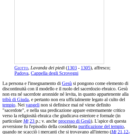
Giotto
,
Lavanda dei piedi
(
1303
-
1305
), affresco;
Padova
,
Cappella degli Scrovegni
La persona e l'insegnamento di
Gesù
si pongono come elemento di
discontinuità con il modello e il ruolo del sacerdozio ebraico. Gesù
non era né sacerdote aronnide né levita, in quanto appartenente alla
tribù di Giuda
, e pertanto non era ufficialmente legato al culto del
tempio
. Nei
vangeli
non si definisce mai né viene definito
"sacerdote", e nella sua predicazione appare estremamente critico
verso la religiosità ebraica che giudicava esteriore e formale (in
particolare
Mt
23
p.; v. anche
processo di Gesù
). L'apice di questa
avversione fu l'episodio della cosiddetta
purificazione del tempio
,
quando ne scacciò i mercanti che si trovavano all'interno (
Mt
21,12-