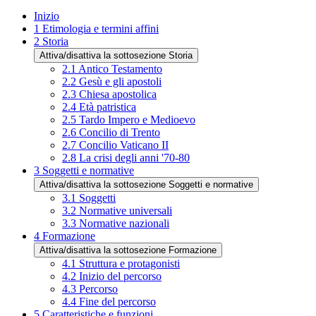
Inizio
1
Etimologia e termini affini
2
Storia
Attiva/disattiva la sottosezione Storia
2.1
Antico Testamento
2.2
Gesù e gli apostoli
2.3
Chiesa apostolica
2.4
Età patristica
2.5
Tardo Impero e Medioevo
2.6
Concilio di Trento
2.7
Concilio Vaticano II
2.8
La crisi degli anni '70-80
3
Soggetti e normative
Attiva/disattiva la sottosezione Soggetti e normative
3.1
Soggetti
3.2
Normative universali
3.3
Normative nazionali
4
Formazione
Attiva/disattiva la sottosezione Formazione
4.1
Struttura e protagonisti
4.2
Inizio del percorso
4.3
Percorso
4.4
Fine del percorso
5
Caratteristiche e funzioni