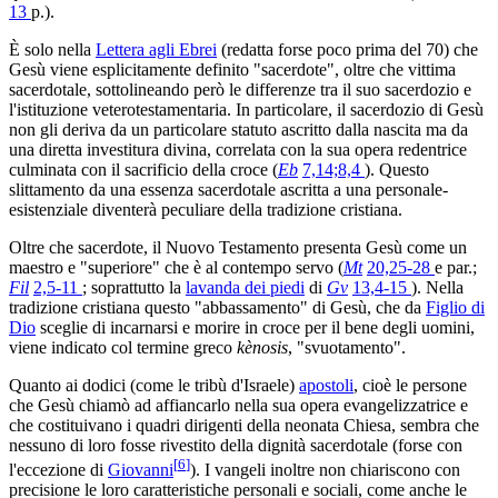
13
p.).
È solo nella
Lettera agli Ebrei
(redatta forse poco prima del 70) che
Gesù viene esplicitamente definito "sacerdote", oltre che vittima
sacerdotale, sottolineando però le differenze tra il suo sacerdozio e
l'istituzione veterotestamentaria. In particolare, il sacerdozio di Gesù
non gli deriva da un particolare statuto ascritto dalla nascita ma da
una diretta investitura divina, correlata con la sua opera redentrice
culminata con il sacrificio della croce (
Eb
7,14;8,4
). Questo
slittamento da una essenza sacerdotale ascritta a una personale-
esistenziale diventerà peculiare della tradizione cristiana.
Oltre che sacerdote, il Nuovo Testamento presenta Gesù come un
maestro e "superiore" che è al contempo servo (
Mt
20,25-28
e par.;
Fil
2,5-11
; soprattutto la
lavanda dei piedi
di
Gv
13,4-15
). Nella
tradizione cristiana questo "abbassamento" di Gesù, che da
Figlio di
Dio
sceglie di incarnarsi e morire in croce per il bene degli uomini,
viene indicato col termine greco
kènosis
, "svuotamento".
Quanto ai dodici (come le tribù d'Israele)
apostoli
, cioè le persone
che Gesù chiamò ad affiancarlo nella sua opera evangelizzatrice e
che costituivano i quadri dirigenti della neonata Chiesa, sembra che
nessuno di loro fosse rivestito della dignità sacerdotale (forse con
[
6
]
l'eccezione di
Giovanni
). I vangeli inoltre non chiariscono con
precisione le loro caratteristiche personali e sociali, come anche le