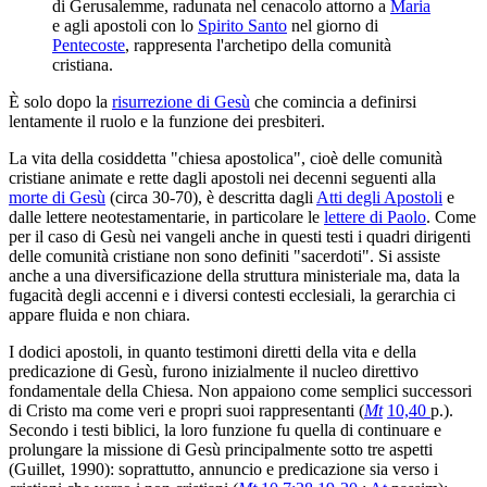
di Gerusalemme, radunata nel cenacolo attorno a
Maria
e agli apostoli con lo
Spirito Santo
nel giorno di
Pentecoste
, rappresenta l'archetipo della comunità
cristiana.
È solo dopo la
risurrezione di Gesù
che comincia a definirsi
lentamente il ruolo e la funzione dei presbiteri.
La vita della cosiddetta "chiesa apostolica", cioè delle comunità
cristiane animate e rette dagli apostoli nei decenni seguenti alla
morte di Gesù
(circa 30-70), è descritta dagli
Atti degli Apostoli
e
dalle lettere neotestamentarie, in particolare le
lettere di Paolo
. Come
per il caso di Gesù nei vangeli anche in questi testi i quadri dirigenti
delle comunità cristiane non sono definiti "sacerdoti". Si assiste
anche a una diversificazione della struttura ministeriale ma, data la
fugacità degli accenni e i diversi contesti ecclesiali, la gerarchia ci
appare fluida e non chiara.
I dodici apostoli, in quanto testimoni diretti della vita e della
predicazione di Gesù, furono inizialmente il nucleo direttivo
fondamentale della Chiesa. Non appaiono come semplici successori
di Cristo ma come veri e propri suoi rappresentanti (
Mt
10,40
p.).
Secondo i testi biblici, la loro funzione fu quella di continuare e
prolungare la missione di Gesù principalmente sotto tre aspetti
(Guillet, 1990): soprattutto, annuncio e predicazione sia verso i