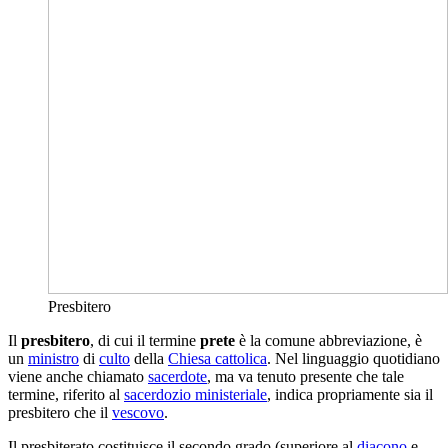
Presbitero
Il
presbitero
, di cui il termine
prete
è la comune abbreviazione, è
un
ministro
di
culto
della
Chiesa cattolica
. Nel linguaggio quotidiano
viene anche chiamato
sacerdote
, ma va tenuto presente che tale
termine, riferito al
sacerdozio ministeriale
, indica propriamente sia il
presbitero che il
vescovo
.
Il presbiterato costituisce il secondo grado (superiore al
diacono
e