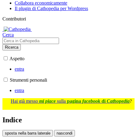
Collabora economicamente
Il plugin di Cathopedia per Wordpress
Contributori
Cerca
Ricerca
Aspetto
entra
Strumenti personali
entra
Hai già messo
mi piace
sulla
pagina
facebook
di
Cathopedia
?
Indice
sposta nella barra laterale
nascondi