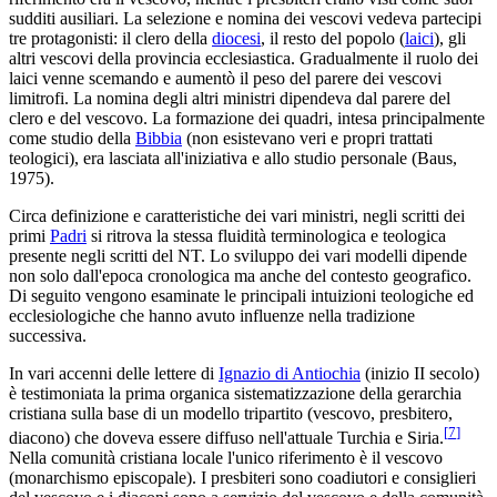
sudditi ausiliari. La selezione e nomina dei vescovi vedeva partecipi
tre protagonisti: il clero della
diocesi
, il resto del popolo (
laici
), gli
altri vescovi della provincia ecclesiastica. Gradualmente il ruolo dei
laici venne scemando e aumentò il peso del parere dei vescovi
limitrofi. La nomina degli altri ministri dipendeva dal parere del
clero e del vescovo. La formazione dei quadri, intesa principalmente
come studio della
Bibbia
(non esistevano veri e propri trattati
teologici), era lasciata all'iniziativa e allo studio personale (Baus,
1975).
Circa definizione e caratteristiche dei vari ministri, negli scritti dei
primi
Padri
si ritrova la stessa fluidità terminologica e teologica
presente negli scritti del NT. Lo sviluppo dei vari modelli dipende
non solo dall'epoca cronologica ma anche del contesto geografico.
Di seguito vengono esaminate le principali intuizioni teologiche ed
ecclesiologiche che hanno avuto influenze nella tradizione
successiva.
In vari accenni delle lettere di
Ignazio di Antiochia
(inizio II secolo)
è testimoniata la prima organica sistematizzazione della gerarchia
cristiana sulla base di un modello tripartito (vescovo, presbitero,
[
7
]
diacono) che doveva essere diffuso nell'attuale Turchia e Siria.
Nella comunità cristiana locale l'unico riferimento è il vescovo
(monarchismo episcopale). I presbiteri sono coadiutori e consiglieri