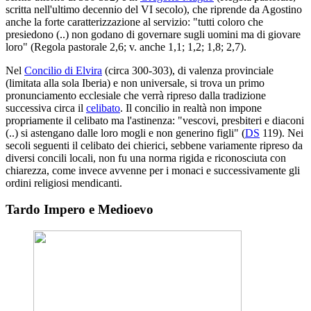
scritta nell'ultimo decennio del VI secolo), che riprende da Agostino
anche la forte caratterizzazione al servizio: "tutti coloro che
presiedono (..) non godano di governare sugli uomini ma di giovare
loro" (Regola pastorale 2,6; v. anche 1,1; 1,2; 1,8; 2,7).
Nel
Concilio di Elvira
(circa 300-303), di valenza provinciale
(limitata alla sola Iberia) e non universale, si trova un primo
pronunciamento ecclesiale che verrà ripreso dalla tradizione
successiva circa il
celibato
. Il concilio in realtà non impone
propriamente il celibato ma l'astinenza: "vescovi, presbiteri e diaconi
(..) si astengano dalle loro mogli e non generino figli" (
DS
119). Nei
secoli seguenti il celibato dei chierici, sebbene variamente ripreso da
diversi concili locali, non fu una norma rigida e riconosciuta con
chiarezza, come invece avvenne per i monaci e successivamente gli
ordini religiosi mendicanti.
Tardo Impero e Medioevo