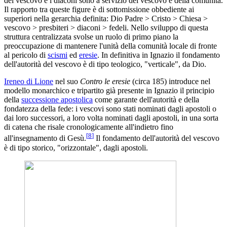
del vescovo e i diaconi sono a servizio del vescovo e della comunità.
Il rapporto tra queste figure è di sottomissione obbediente ai
superiori nella gerarchia definita: Dio Padre > Cristo > Chiesa >
vescovo > presbiteri > diaconi > fedeli. Nello sviluppo di questa
struttura centralizzata svolse un ruolo di primo piano la
preoccupazione di mantenere l'unità della comunità locale di fronte
al pericolo di
scismi
ed
eresie
. In definitiva in Ignazio il fondamento
dell'autorità del vescovo è di tipo teologico, "verticale", da Dio.
Ireneo di Lione
nel suo
Contro le eresie
(circa 185) introduce nel
modello monarchico e tripartito già presente in Ignazio il principio
della
successione apostolica
come garante dell'autorità e della
fondatezza della fede: i vescovi sono stati nominati dagli apostoli o
dai loro successori, a loro volta nominati dagli apostoli, in una sorta
di catena che risale cronologicamente all'indietro fino
[
8
]
all'insegnamento di Gesù.
Il fondamento dell'autorità del vescovo
è di tipo storico, "orizzontale", dagli apostoli.