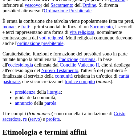
inferiore al
vescovo
) del
Sacramento
dell'
Ordine
. Si diventa
presbiteri attraverso l'
Ordinazione Presbiterale
.
È errata la confusione che talvolta viene popolarmente fatta tra preti,
monaci
e
frati
: i primi sono tali in forza di un
Sacramento
, i secondi
e terzi rappresentano una forma di
vita religiosa
, normalmente
contrassegnata dai
voti religiosi
. Molti religiosi comunque ricevono
anche l'
ordinazione presbiterale
.
Caratteristiche, funzioni e formazione dei presbiteri sono in parte
mutate lungo la bimillenaria
Tradizione
cristiana
. In base
all'
ecclesiologia
delineata dal
Concilio Vaticano II
, che si ricollega
all'ecclesiologia del
Nuovo Testamento
, l'attività del presbitero è
finalizzata al servizio della
comunità
cristiana in un'ottica di
carità
pastorale
, che si concretizza nel
triplice compito
(
munus
):
presidenza
della
liturgia
;
guida della comunità;
annuncio
della
parola
.
I tre compiti (
tria munera
) sono modellati a imitazione di
Cristo
sacerdote
,
re
(
servo
) e
profeta
.
Etimologia e termini affini