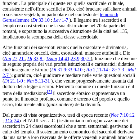
funzioni. La principale di queste era quella sacrificale-cultuale,
consistente nell'offrire sacrifici a Dio, cioè bruciare sull'altare animali
o sostanze vegetali, in particolare nel contesto del
tempio di
Gerusalemme
(
Dt
33,10
;
Lev
1-7
). Il legame tra i sacerdoti e il
tempio era così stretto che la sua distruzione nel 70 da parte dei
romani, e soprattutto la successiva distruzione della città nel 135,
implicarono la scomparsa della classe sacerdotale.
Altre funzioni dei sacerdoti erano: quella oracolare e divinatoria,
cioè annunciare oracoli, detti, esortazioni, minacce attribuiti a Dio
(
Nm
27,21
;
Dt
33,8
;
1Sam
14,41;23,9;30,7
), funzione che divenne
in seguito propria dei vari profeti istituzionali e carismatici; didattica,
cioè insegnare e istruire (
Dt
31,9;33,9-10
;
Ag
2,11-14
;
Zc
7,3
;
Mal
2,7
); giuridica, cioè giudicare e mediare nelle varie questioni sociali
(
Dt
21,1-9
;
Nm
5,11-31
), che venne progressivamente assunta dai
dottori della legge o scribi. Elemento comune di queste funzioni è il
[
5
]
tema della mediazione:
il sacerdote ebraico rappresentava un
ponte tra il mondo profano, comune e terreno del popolo e quello
sacro, totalmente altro (
ganz andere
) della divinità.
Dal punto di vista organizzativo, testi di epoca recente (
Nee
7;10;12
;
1Cr
24
del IV-III sec. a.C.) testimoniano un'organizzazione dei
sacerdoti in 24 classi sacerdotali che a turni settimanali gestivano il
culto del tempio. Il sostentamento economico dei sacerdoti derivava
da una parte a loro riservata delle offerte vegetali e animali bruciate