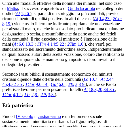
Circa alle modalità effettive della nomina dei ministri, nel solo caso
di
Mattia
, il successore apostolico di
Giuda Iscariota
nel collegio dei
dodici (
At
1,26
), si parla di un sorteggio tra più candidati, previo
riconoscimento di qualità positive. In altri due casi (
At
14,23
;
2Cor
8,19
) viene usato il termine indicante propriamente una votazione
per alzata di mano, ma che in senso lato può indicare una qualunque
designazione o scelta, presumibilmente da parte anche dei fedeli
della comunità. Il rito associato al ministero è l'imposizione delle
mani (
At
6,6;13,3
;
1Tim
4,14;5,22
;
2Tim
1,6
), che verrà poi
standardizzato nel sacramento dell'ordine sacro. Indipendentemente
da quali fossero autori della scelta-votazione, coloro che ratificano la
decisione imponendo le mani sono gli apostoli, i loro inviati o il
collegio dei presbiteri.
Secondo i testi biblici il sostentamento economico dei ministri
cristiani dipende dalle offerte della comunità (
Lc
10,7
;
At
2,44-
45;4,32-35
;
1Cor
9,6-14
;
Gal
6,6
;
2Ts
3,8-9
), anche se Paolo
preferisce lavorare per non pesare sui fratelli (
At
18,3;20,34-35
;
1Cor
4,12
;
1Ts
2,9
;
2Ts
3,8
).
Età patristica
Fino al
IV secolo
il
cristianesimo
è un fenomeno sociale
sostanzialmente minoritario e urbano. La figura religiosa di
riferimento era il vescovo, mentre i presbiteri erano visti come suoi