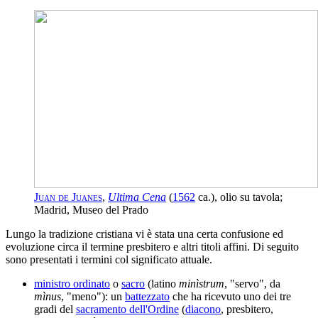
Juan de Juanes
,
Ultima Cena
(
1562
ca.), olio su tavola;
Madrid, Museo del Prado
Lungo la tradizione cristiana vi è stata una certa confusione ed
evoluzione circa il termine presbitero e altri titoli affini. Di seguito
sono presentati i termini col significato attuale.
ministro ordinato
o
sacro
(latino
minìstrum
, "servo", da
mìnus
, "meno"): un
battezzato
che ha ricevuto uno dei tre
gradi del
sacramento dell'Ordine
(
diacono
, presbitero,