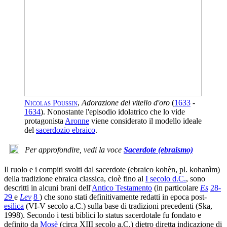
Nicolas Poussin
,
Adorazione del vitello d'oro
(
1633
-
1634
). Nonostante l'episodio idolatrico che lo vide
protagonista
Aronne
viene considerato il modello ideale
del
sacerdozio ebraico
.
Per approfondire, vedi la voce
Sacerdote (ebraismo)
Il ruolo e i compiti svolti dal sacerdote (ebraico kohèn, pl. kohanìm)
della tradizione ebraica classica, cioè fino al
I secolo d.C.
, sono
descritti in alcuni brani dell'
Antico Testamento
(in particolare
Es
28-
29
e
Lev
8
) che sono stati definitivamente redatti in epoca post-
esilica
(VI-V secolo a.C.) sulla base di tradizioni precedenti (Ska,
1998). Secondo i testi biblici lo status sacerdotale fu fondato e
definito da
Mosè
(circa XIII secolo a.C.) dietro diretta indicazione di