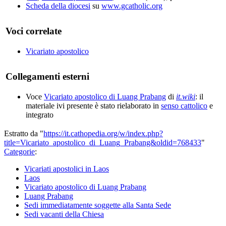
Scheda della diocesi
su
www.gcatholic.org
Voci correlate
Vicariato apostolico
Collegamenti esterni
Voce
Vicariato apostolico di Luang Prabang
di
it.wiki
: il
materiale ivi presente è stato rielaborato in
senso cattolico
e
integrato
Estratto da "
https://it.cathopedia.org/w/index.php?
title=Vicariato_apostolico_di_Luang_Prabang&oldid=768433
"
Categorie
:
Vicariati apostolici in Laos
Laos
Vicariato apostolico di Luang Prabang
Luang Prabang
Sedi immediatamente soggette alla Santa Sede
Sedi vacanti della Chiesa