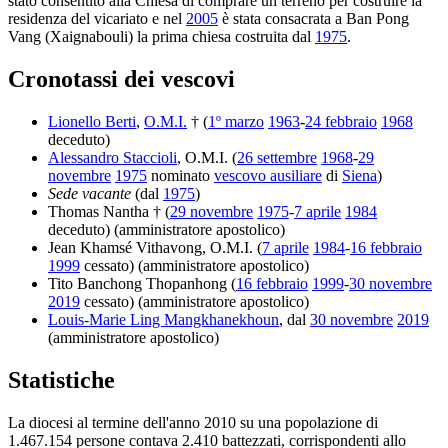
stato consentito alla Chiesa di comprare un terreno per costruire la
residenza del vicariato e nel
2005
è stata consacrata a Ban Pong
Vang (Xaignabouli) la prima chiesa costruita dal
1975
.
Cronotassi dei vescovi
Lionello Berti
,
O.M.I.
† (
1º marzo
1963
-
24 febbraio
1968
deceduto)
Alessandro Staccioli
, O.M.I. (
26 settembre
1968
-
29
novembre
1975
nominato
vescovo ausiliare
di
Siena
)
Sede vacante
(dal
1975
)
Thomas Nantha † (
29 novembre
1975
-
7 aprile
1984
deceduto) (amministratore apostolico)
Jean Khamsé Vithavong, O.M.I. (
7 aprile
1984
-
16 febbraio
1999
cessato) (amministratore apostolico)
Tito Banchong Thopanhong (
16 febbraio
1999
-
30 novembre
2019
cessato) (amministratore apostolico)
Louis-Marie Ling Mangkhanekhoun
, dal
30 novembre
2019
(amministratore apostolico)
Statistiche
La diocesi al termine dell'anno 2010 su una popolazione di
1.467.154 persone contava 2.410 battezzati, corrispondenti allo