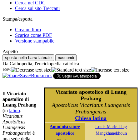
Cerca nel CDC
Cerca sul sito Treccani
Stampa/esporta
Crea un libro
Scarica come PDF
Versione stampabile
Aspetto
sposta nella barra laterale
nascondi
Da Cathopedia, l'enciclopedia cattolica.
100%
Vicariato apostolico di Luang
Il
Vicariato
Prabang
apostolico di
Apostolicus Vicariatus Luangensis
Luang Prabang
(in
latino
:
Prabangensis
Vicariatus
Chiesa latina
Apostolicus
Amministratore
Louis-Marie Ling
Luangensis
Prabangensis
) è
apostolico
Mangkhanekhoun
una sede della