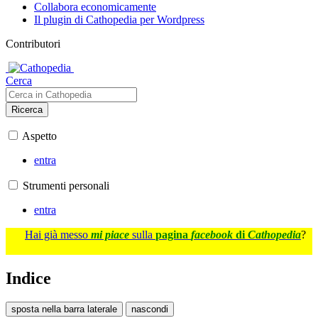
Collabora economicamente
Il plugin di Cathopedia per Wordpress
Contributori
Cerca
Ricerca
Aspetto
entra
Strumenti personali
entra
Hai già messo
mi piace
sulla
pagina
facebook
di
Cathopedia
?
Indice
sposta nella barra laterale
nascondi