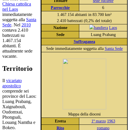
Titolare
sede vacante
Chiesa cattolica
Parrocchie
6
nel Laos
immediatamente
1.467.154 abitanti in 83.700 km²
soggetta alla
Santa
2.410 battezzati (0,2% del totale)
Sede
. Nel
2010
Nazione
Laos
contava 2.410
Sede
Luang Prabang
battezzati su
1.467.154
Suffraganea
abitanti. È
Sede immediatamente soggetta alla
Santa Sede
attualmente sede
vacante.
Territorio
Il
vicariato
apostolico
comprende sei
province del Laos:
Luang Prabang,
Xaignabouli,
Oudomxai,
Mappa della diocesi
Phongsali,
Eretta
1º marzo
1963
Louang Namtha e
Bokeo.
Rito
romano