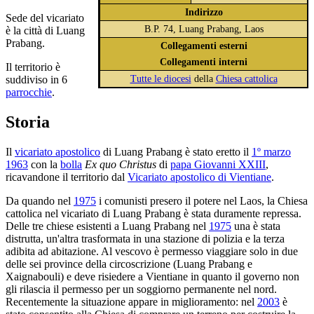
Indirizzo
Sede del vicariato
B.P. 74, Luang Prabang, Laos
è la città di Luang
Prabang.
Collegamenti esterni
Collegamenti interni
Il territorio è
Tutte le diocesi
della
Chiesa cattolica
suddiviso in 6
parrocchie
.
Storia
Il
vicariato apostolico
di Luang Prabang è stato eretto il
1º marzo
1963
con la
bolla
Ex quo Christus
di
papa Giovanni XXIII
,
ricavandone il territorio dal
Vicariato apostolico di Vientiane
.
Da quando nel
1975
i comunisti presero il potere nel Laos, la Chiesa
cattolica nel vicariato di Luang Prabang è stata duramente repressa.
Delle tre chiese esistenti a Luang Prabang nel
1975
una è stata
distrutta, un'altra trasformata in una stazione di polizia e la terza
adibita ad abitazione. Al vescovo è permesso viaggiare solo in due
delle sei province della circoscrizione (Luang Prabang e
Xaignabouli) e deve risiedere a Vientiane in quanto il governo non
gli rilascia il permesso per un soggiorno permanente nel nord.
Recentemente la situazione appare in miglioramento: nel
2003
è