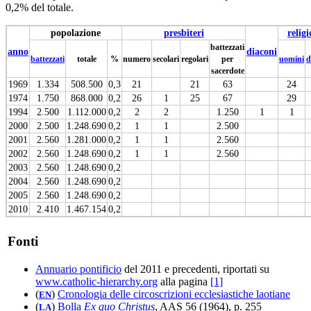
0,2% del totale.
popolazione
presbiteri
religi
battezzati
anno
diaconi
battezzati
totale
%
numero
secolari
regolari
per
uomini
d
sacerdote
1969
1.334
508.500
0,3
21
21
63
24
1974
1.750
868.000
0,2
26
1
25
67
29
1994
2.500
1.112.000
0,2
2
2
1.250
1
1
2000
2.500
1.248.690
0,2
1
1
2.500
2001
2.560
1.281.000
0,2
1
1
2.560
2002
2.560
1.248.690
0,2
1
1
2.560
2003
2.560
1.248.690
0,2
2004
2.560
1.248.690
0,2
2005
2.560
1.248.690
0,2
2010
2.410
1.467.154
0,2
Fonti
Annuario pontificio
del 2011 e precedenti, riportati su
www.catholic-hierarchy.org
alla pagina
[1]
(
)
Cronologia delle circoscrizioni ecclesiastiche laotiane
EN
(
)
Bolla
Ex quo Christus
, AAS 56 (1964), p. 255
LA