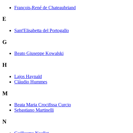
François-René de Chateaubriand
E
Sant'Elisabetta del Portogallo
G
Beato Giuseppe Kowalski
H
Lajos Haynald
Cláudio Hummes
M
Beata Maria Crocifissa Curcio
Sebastiano Martinelli
N