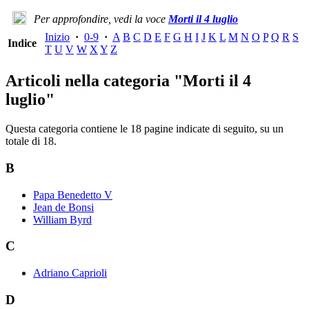
Per approfondire, vedi la voce
Morti il 4 luglio
Inizio
·
0-9
·
A
B
C
D
E
F
G
H
I
J
K
L
M
N
O
P
Q
R
S
Indice
T
U
V
W
X
Y
Z
Articoli nella categoria "Morti il 4
luglio"
Questa categoria contiene le 18 pagine indicate di seguito, su un
totale di 18.
B
Papa Benedetto V
Jean de Bonsi
William Byrd
C
Adriano Caprioli
D