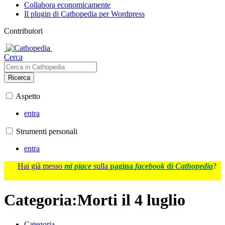
Collabora economicamente
Il plugin di Cathopedia per Wordpress
Contributori
Cerca
Ricerca
Aspetto
entra
Strumenti personali
entra
Hai già messo
mi piace
sulla
pagina
facebook
di
Cathopedia
?
Categoria
:
Morti il 4 luglio
Categoria