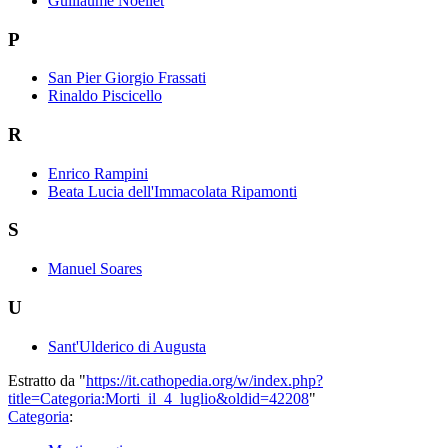
Guillaume Noellet
P
San Pier Giorgio Frassati
Rinaldo Piscicello
R
Enrico Rampini
Beata Lucia dell'Immacolata Ripamonti
S
Manuel Soares
U
Sant'Ulderico di Augusta
Estratto da "
https://it.cathopedia.org/w/index.php?
title=Categoria:Morti_il_4_luglio&oldid=42208
"
Categoria
: