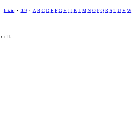
ce
Inizio
·
0-9
·
A
B
C
D
E
F
G
H
I
J
K
L
M
N
O
P
Q
R
S
T
U
V
W
 di 11.