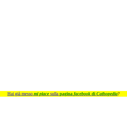
Hai già messo
mi piace
sulla
pagina
facebook
di
Cathopedia
?