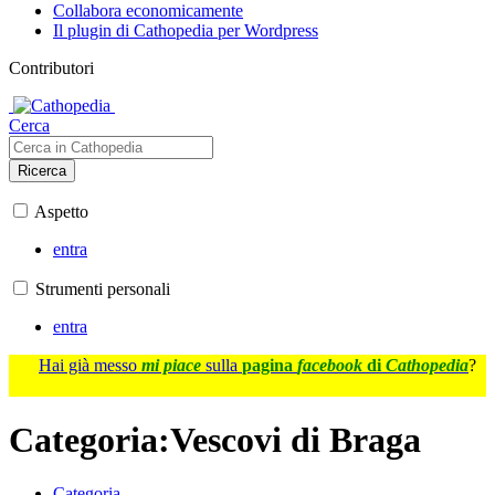
Collabora economicamente
Il plugin di Cathopedia per Wordpress
Contributori
Cerca
Ricerca
Aspetto
entra
Strumenti personali
entra
Hai già messo
mi piace
sulla
pagina
facebook
di
Cathopedia
?
Categoria
:
Vescovi di Braga
Categoria