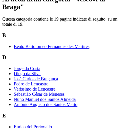
Braga"
Questa categoria contiene le 19 pagine indicate di seguito, su un
totale di 19.
B
Beato Bartolomeo Fernandes des Martires
D
Jorge da Costa
Diego da Silva
José Carlos de Bragança
Pedro de Lencastre
Veríssimo de Lencastre
Sebastião César de Meneses
Nuno Manuel dos Santos Almeida
António Augusto dos Santos Marto
E
Enrico del Portogallo