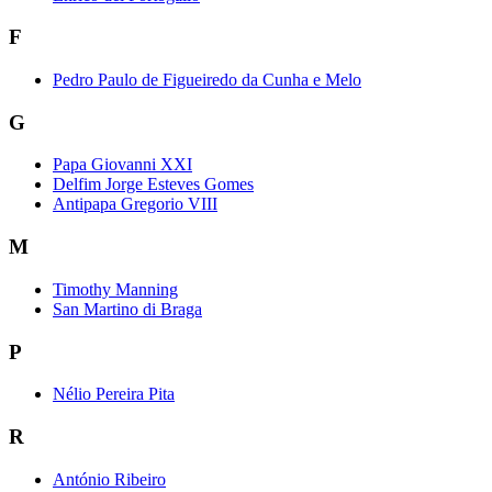
F
Pedro Paulo de Figueiredo da Cunha e Melo
G
Papa Giovanni XXI
Delfim Jorge Esteves Gomes
Antipapa Gregorio VIII
M
Timothy Manning
San Martino di Braga
P
Nélio Pereira Pita
R
António Ribeiro