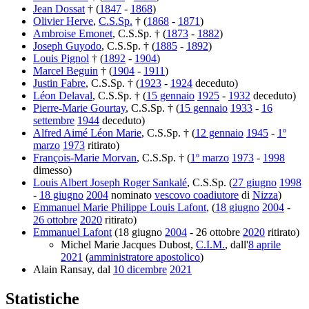
Jean Dossat
† (
1847
-
1868
)
Olivier Herve
,
C.S.Sp.
† (
1868
-
1871
)
Ambroise Emonet
, C.S.Sp. † (
1873
-
1882
)
Joseph Guyodo
, C.S.Sp. † (
1885
-
1892
)
Louis Pignol
† (
1892
-
1904
)
Marcel Beguin
† (
1904
-
1911
)
Justin Fabre
, C.S.Sp. † (
1923
-
1924
deceduto)
Léon Delaval
, C.S.Sp. † (
15 gennaio
1925
-
1932
deceduto)
Pierre-Marie Gourtay
, C.S.Sp. † (
15 gennaio
1933
-
16
settembre
1944
deceduto)
Alfred Aimé Léon Marie
, C.S.Sp. † (
12 gennaio
1945
-
1º
marzo
1973
ritirato)
François-Marie Morvan
, C.S.Sp. † (
1º marzo
1973
-
1998
dimesso)
Louis Albert Joseph Roger Sankalé
, C.S.Sp. (
27 giugno
1998
-
18 giugno
2004
nominato
vescovo coadiutore
di
Nizza
)
Emmanuel Marie Philippe Louis Lafont
, (
18 giugno
2004
-
26 ottobre
2020
ritirato)
Emmanuel Lafont
(18 giugno
2004
- 26 ottobre
2020
ritirato)
Michel Marie Jacques Dubost,
C.I.M.
, dall'
8 aprile
2021
(
amministratore apostolico
)
Alain Ransay, dal
10 dicembre
2021
Statistiche