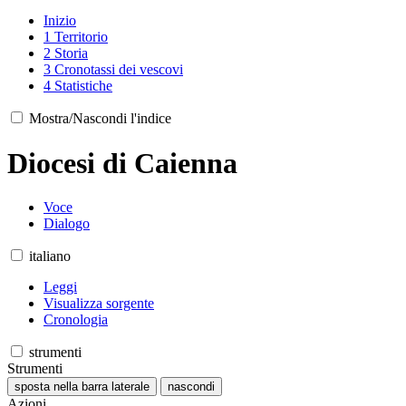
Inizio
1
Territorio
2
Storia
3
Cronotassi dei vescovi
4
Statistiche
Mostra/Nascondi l'indice
Diocesi di Caienna
Voce
Dialogo
italiano
Leggi
Visualizza sorgente
Cronologia
strumenti
Strumenti
sposta nella barra laterale
nascondi
Azioni