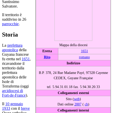
Santissimo
Salvatore.
Il territorio è
suddiviso in 26
parrocchie
.
Storia
Mappa della diocesi
La
prefettura
apostolica
della
Eretta
1651
Guyana francese
Rito
romano
fu eretta nel
1651
,
Indirizzo
ricavandone il
territorio dalla
prefettura
B.P. 378, 24 Rue Madame Payé, 97328 Cayenne
apostolica delle
CEDEX, Guyane Française
Isole di
Terraferma (oggi
tel. 5.94.31.01.18 fax. 5.94.30.20.33
arcidiocesi di
Collegamenti esterni
Fort-de-France
).
Sito (
web
)
Il
10 gennaio
Dati online
2007
(
ch
)
1933
con il
breve
Collegamenti interni
Quae catholico