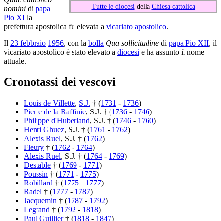
Tutte le diocesi
della
Chiesa cattolica
nomini
di
papa
Pio XI
la
prefettura apostolica fu elevata a
vicariato apostolico
.
Il
23 febbraio
1956
, con la
bolla
Qua sollicitudine
di
papa Pio XII
, il
vicariato apostolico è stato elevato a
diocesi
e ha assunto il nome
attuale.
Cronotassi dei vescovi
Louis de Villette
,
S.J.
† (
1731
-
1736
)
Pierre de la Raffinie
, S.J. † (
1736
-
1746
)
Philippe d'Huberland
, S.J. † (
1746
-
1760
)
Henri Ghuez
, S.J. † (
1761
-
1762
)
Alexis Ruel
, S.J. † (
1762
)
Fleury
† (
1762
-
1764
)
Alexis Ruel
, S.J. † (
1764
-
1769
)
Destable
† (
1769
-
1771
)
Poussin
† (
1771
-
1775
)
Robillard
† (
1775
-
1777
)
Radel
† (
1777
-
1787
)
Jacquemin
† (
1787
-
1792
)
Legrand
† (
1792
-
1818
)
Paul Guillier
† (
1818
-
1847
)