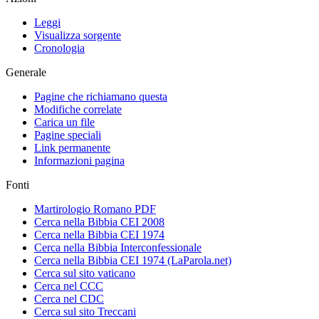
Leggi
Visualizza sorgente
Cronologia
Generale
Pagine che richiamano questa
Modifiche correlate
Carica un file
Pagine speciali
Link permanente
Informazioni pagina
Fonti
Martirologio Romano PDF
Cerca nella Bibbia CEI 2008
Cerca nella Bibbia CEI 1974
Cerca nella Bibbia Interconfessionale
Cerca nella Bibbia CEI 1974 (LaParola.net)
Cerca sul sito vaticano
Cerca nel CCC
Cerca nel CDC
Cerca sul sito Treccani