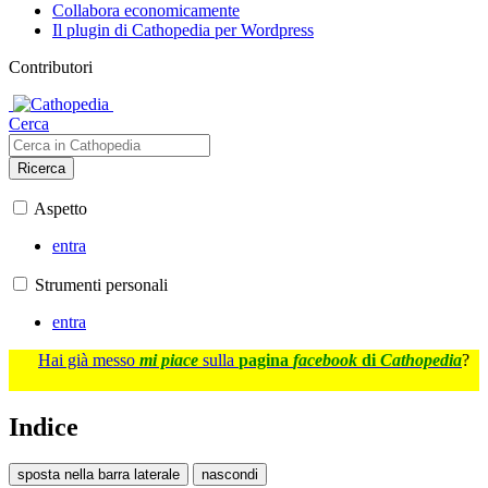
Collabora economicamente
Il plugin di Cathopedia per Wordpress
Contributori
Cerca
Ricerca
Aspetto
entra
Strumenti personali
entra
Hai già messo
mi piace
sulla
pagina
facebook
di
Cathopedia
?
Indice
sposta nella barra laterale
nascondi