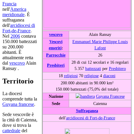
Francia
nell'
America
meridionale
. È
suffraganea
dell'
arcidiocesi di
Fort-de-France
.
vescovo
Alain Ransay
Nel
2006
contava
150.000 battezzati
Vescovi
Emmanuel Marie Philippe Louis
su 200.000
emeriti
:
Lafont
abitanti. È
Parrocchie
26
attualmente retta
28 di cui 12 secolari e 16 regolari
dal
vescovo
Alain
Presbiteri
Ransay .
5.357
battezzati
per
Presbitero
18
religiosi
70
religiose
4
diaconi
Territorio
200.000 abitanti in 90.000 km²
150.000 battezzati (75,0% del totale)
La diocesi
Nazione
Guyana Francese
comprende tutta la
Sede
Caienna
Guyana francese
.
Suffraganea
Sede vescovile è
dell'
arcidiocesi di Fort-de-France
la città di Caienna,
dove si trova la
cattedrale
del