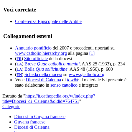
Voci correlate
Conferenza Episcopale delle Antille
Collegamenti esterni
Annuario pontificio
del 2007 e precedenti, riportati su
www.catholic-hierarchy.org
alla pagina
[1]
(
)
Sito ufficiale
della diocesi
FR
(
)
Breve
Quae catholico nomini
, AAS 25 (1933), p. 234
LA
(
)
Bolla
Qua sollicitudine
, AAS 48 (1956), p. 600
LA
(
)
Scheda della diocesi
su
www.gcatholic.org
EN
Voce
Diocesi di Caienna
di
it.wiki
: il materiale ivi presente è
stato rielaborato in
senso cattolico
e integrato
Estratto da "
https://it.cathopedia.org/w/index.php?
title=Diocesi_di_Caienna&oldid=764751
"
Categorie
:
Diocesi in Guyana francese
Guyana francese
Diocesi di Caienna