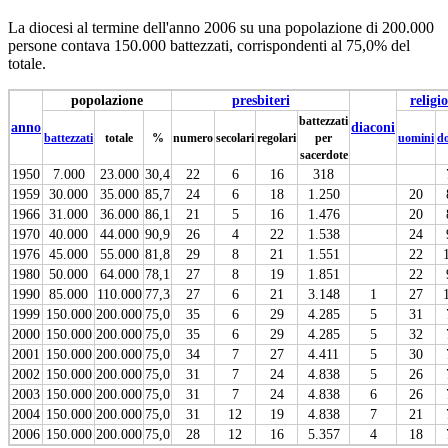
La diocesi al termine dell'anno 2006 su una popolazione di 200.000
persone contava 150.000 battezzati, corrispondenti al 75,0% del
totale.
popolazione
presbiteri
religio
battezzati
anno
diaconi
battezzati
totale
%
numero
secolari
regolari
per
uomini
d
sacerdote
1950
7.000
23.000
30,4
22
6
16
318
1959
30.000
35.000
85,7
24
6
18
1.250
20
1966
31.000
36.000
86,1
21
5
16
1.476
20
1970
40.000
44.000
90,9
26
4
22
1.538
24
1976
45.000
55.000
81,8
29
8
21
1.551
22
1980
50.000
64.000
78,1
27
8
19
1.851
22
1990
85.000
110.000
77,3
27
6
21
3.148
1
27
1999
150.000
200.000
75,0
35
6
29
4.285
5
31
2000
150.000
200.000
75,0
35
6
29
4.285
5
32
2001
150.000
200.000
75,0
34
7
27
4.411
5
30
2002
150.000
200.000
75,0
31
7
24
4.838
5
26
2003
150.000
200.000
75,0
31
7
24
4.838
6
26
2004
150.000
200.000
75,0
31
12
19
4.838
7
21
2006
150.000
200.000
75,0
28
12
16
5.357
4
18