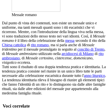
Messale romano
Dal punto di vista dei contenuti, non esiste un messale unico e
uniforme, ma tanti messali quanti sono i riti eucaristici che vi
ricorrono. Mentre, con l'introduzione della lingua viva nella messa,
vi sono traduzioni dello stesso testo nei vari idiomi. Così, il
Messale
romano
è il libro della celebrazione della
messa
secondo il rito della
Chiesa cattolica
di
rito romano
, ma si parla anche di
Messale
tridentino
per il messale promulgato in seguito al
concilio di Trento
,
di
Messale ambrosiano
utilizzato nella
arcidiocesi di Milano
di
rito
ambrosiano
, di
Messale certosino
,
cistercense
,
domenicano
,
visigotico
eccetera.
Tutti sono il risultato di una doppia tendenza pratica e identitaria. La
tendenza pratica consiste nel riunire in un unico libro tutte le parti
necessarie alla celebrazione eucaristica durante tutto l'
anno liturgico
.
La tendenza identitaria rileva il bisogno di riunire gli elementi tipici
che fanno l'identità di un rito e lo distinguono sia dalle altre famiglie
rituali, sia dalle altre edizioni del messale pur appartenendo alla
medesima famiglia rituale.
Voci correlate