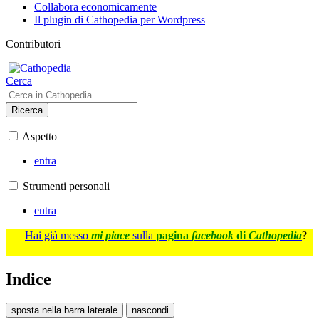
Collabora economicamente
Il plugin di Cathopedia per Wordpress
Contributori
Cerca
Ricerca
Aspetto
entra
Strumenti personali
entra
Hai già messo
mi piace
sulla
pagina
facebook
di
Cathopedia
?
Indice
sposta nella barra laterale
nascondi