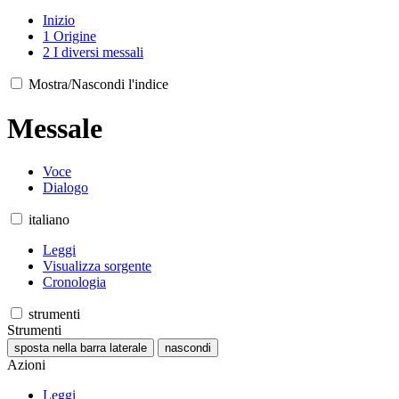
Inizio
1
Origine
2
I diversi messali
Mostra/Nascondi l'indice
Messale
Voce
Dialogo
italiano
Leggi
Visualizza sorgente
Cronologia
strumenti
Strumenti
sposta nella barra laterale
nascondi
Azioni
Leggi