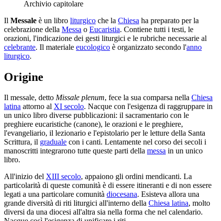
Archivio capitolare
Il
Messale
è un libro
liturgico
che la
Chiesa
ha preparato per la
celebrazione della
Messa
o
Eucaristia
. Contiene tutti i testi, le
orazioni, l'indicazione dei gesti liturgici e le rubriche necessarie al
celebrante
. Il materiale
eucologico
è organizzato secondo l'
anno
liturgico
.
Origine
Il messale, detto
Missale plenum
, fece la sua comparsa nella
Chiesa
latina
attorno al
XI secolo
. Nacque con l'esigenza di raggruppare in
un unico libro diverse pubblicazioni: il sacramentario con le
preghiere eucaristiche (canone), le orazioni e le preghiere,
l'evangeliario, il lezionario e l'epistolario per le letture della Santa
Scrittura, il
graduale
con i canti. Lentamente nel corso dei secoli i
manoscritti integrarono tutte queste parti della
messa
in un unico
libro.
All'inizio del
XIII secolo
, appaiono gli ordini mendicanti. La
particolarità di queste comunità è di essere itineranti e di non essere
legati a una particolare comunità
diocesana
. Esisteva allora una
grande diversità di riti liturgici all'interno della
Chiesa latina
, molto
diversi da una diocesi all'altra sia nella forma che nel calendario.
Nacque così l'esigenza di unificare i riti.