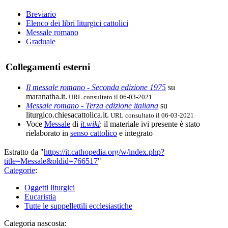
Breviario
Elenco dei libri liturgici cattolici
Messale romano
Graduale
Collegamenti esterni
Il messale romano - Seconda edizione 1975
su
maranatha.it.
URL consultato il 06-03-2021
Messale romano - Terza edizione italiana
su
liturgico.chiesacattolica.it.
URL consultato il 06-03-2021
Voce
Messale
di
it.wiki
: il materiale ivi presente è stato
rielaborato in
senso cattolico
e integrato
Estratto da "
https://it.cathopedia.org/w/index.php?
title=Messale&oldid=766517
"
Categorie
:
Oggetti liturgici
Eucaristia
Tutte le suppellettili ecclesiastiche
Categoria nascosta: