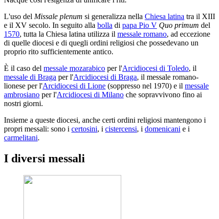
L'uso del
Missale plenum
si generalizza nella
Chiesa latina
tra il XIII
e il XV secolo. In seguito alla
bolla
di
papa Pio V
Quo primum
del
1570
, tutta la Chiesa latina utilizza il
messale romano
, ad eccezione
di quelle diocesi e di quegli ordini religiosi che possedevano un
proprio rito sufficientemente antico.
È il caso del
messale mozarabico
per l'
Arcidiocesi di Toledo
, il
messale di Braga
per l'
Arcidiocesi di Braga
, il messale romano-
lionese per l'
Arcidiocesi di Lione
(soppresso nel 1970) e il
messale
ambrosiano
per l'
Arcidiocesi di Milano
che sopravvivono fino ai
nostri giorni.
Insieme a queste diocesi, anche certi ordini religiosi mantengono i
propri messali: sono i
certosini
, i
cistercensi
, i
domenicani
e i
carmelitani
.
I diversi messali