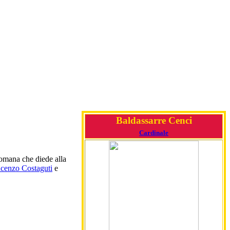
Baldassarre Cenci
Cardinale
romana che diede alla
cenzo Costaguti
e