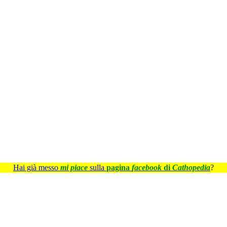
Hai già messo
mi piace
sulla
pagina
facebook
di
Cathopedia
?