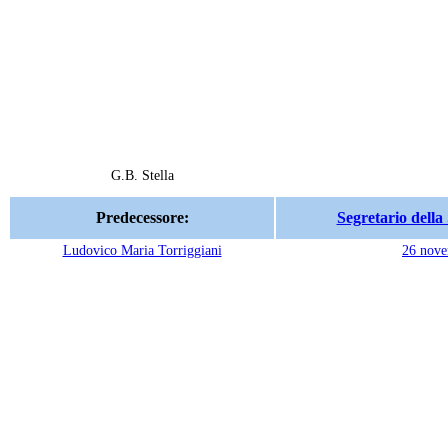
G.B. Stella
Predecessore:
Segretario dell
Ludovico Maria Torriggiani
26 nov