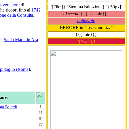
overnatore
di
[[File:{{{Stemma istituzione}}}|50px]]
che ricoprì fino al
1742
al secolo
{{{alsecolo}}}
one della Consulta
.
battezzato
ERRORE in "fase canonizz"
{{{note}}}
di
Santa Maria in Ara
{{{motto}}}
mpidoglio (Roma)
.
sore:
io Baiardi
I
II
III
IV