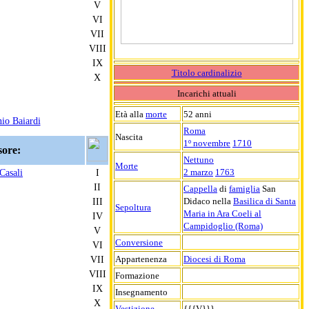
V
VI
VII
VIII
IX
Titolo cardinalizio
X
Incarichi attuali
Età alla
morte
52 anni
io Baiardi
Roma
Nascita
1º novembre
1710
sore:
Nettuno
Morte
2 marzo
1763
Casali
I
II
Cappella
di
famiglia
San
Didaco nella
Basilica di Santa
III
Sepoltura
Maria in Ara Coeli al
IV
Campidoglio (Roma)
V
Conversione
VI
Appartenenza
Diocesi di Roma
VII
VIII
Formazione
IX
Insegnamento
X
Vestizione
{{{V}}}