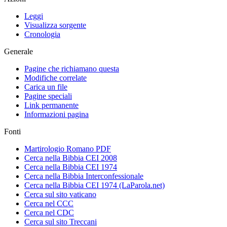
Leggi
Visualizza sorgente
Cronologia
Generale
Pagine che richiamano questa
Modifiche correlate
Carica un file
Pagine speciali
Link permanente
Informazioni pagina
Fonti
Martirologio Romano PDF
Cerca nella Bibbia CEI 2008
Cerca nella Bibbia CEI 1974
Cerca nella Bibbia Interconfessionale
Cerca nella Bibbia CEI 1974 (LaParola.net)
Cerca sul sito vaticano
Cerca nel CCC
Cerca nel CDC
Cerca sul sito Treccani