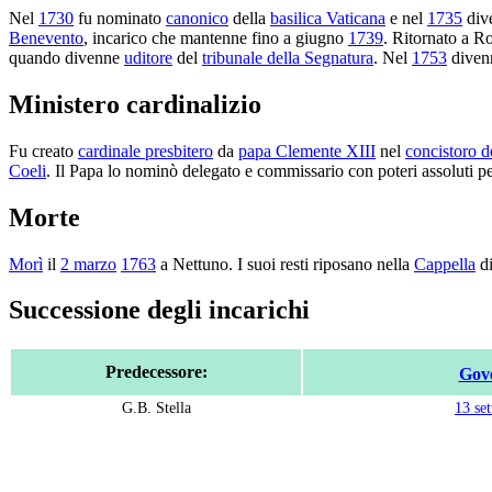
Nel
1730
fu nominato
canonico
della
basilica Vaticana
e nel
1735
div
Benevento
, incarico che mantenne fino a giugno
1739
. Ritornato a R
quando divenne
uditore
del
tribunale della Segnatura
. Nel
1753
dive
Ministero cardinalizio
Fu creato
cardinale presbitero
da
papa Clemente XIII
nel
concistoro 
Coeli
. Il Papa lo nominò delegato e commissario con poteri assoluti p
Morte
Morì
il
2 marzo
1763
a Nettuno. I suoi resti riposano nella
Cappella
d
Successione degli incarichi
Predecessore:
Gove
G.B. Stella
13 se