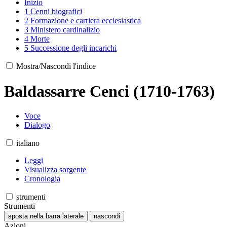
Inizio
1
Cenni biografici
2
Formazione e carriera ecclesiastica
3
Ministero cardinalizio
4
Morte
5
Successione degli incarichi
Mostra/Nascondi l'indice
Baldassarre Cenci (1710-1763)
Voce
Dialogo
italiano
Leggi
Visualizza sorgente
Cronologia
strumenti
Strumenti
sposta nella barra laterale
nascondi
Azioni