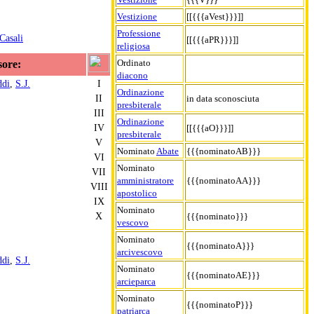
Vestizione
[[{{{aVest}}}]]
Professione
Casali
[[{{{aPR}}}]]
religiosa
Ordinato
sore:
diacono
ddi
,
S.J.
I
Ordinazione
II
in data sconosciuta
presbiterale
III
Ordinazione
IV
[[{{{aO}}}]]
presbiterale
V
Nominato
Abate
{{{nominatoAB}}}
VI
Nominato
VII
amministratore
{{{nominatoAA}}}
VIII
apostolico
IX
Nominato
X
{{{nominato}}}
vescovo
Nominato
{{{nominatoA}}}
arcivescovo
ddi
,
S.J.
Nominato
{{{nominatoAE}}}
arcieparca
Nominato
{{{nominatoP}}}
patriarca