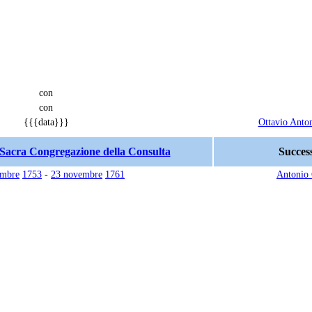
con
con
{{{data}}}
Ottavio Anton
a Sacra Congregazione della Consulta
Succes
embre
1753
-
23 novembre
1761
Antonio 