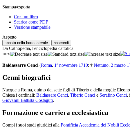
Stampa/esporta
Crea un libro
Scarica come PDF
Versione stampabile
Aspetto
sposta nella barra laterale
nascondi
Da Cathopedia, l'enciclopedia cattolica.
100%
Baldassarre Cenci
(
Roma
,
1º novembre
1710
; †
Nettuno
,
2 marzo
1
Cenni biografici
Nacque a Roma, quinto dei sette figli di Tiberio e della moglie Eleon
Chiesa i cardinali:
Baldassare Cenci
,
Tiberio Cenci
e
Serafino Cenci
,
Giovanni Battista Costaguti
.
Formazione e carriera ecclesiastica
Compì i suoi studi giuridici alla
Pontificia Accademia dei Nobili Eccles