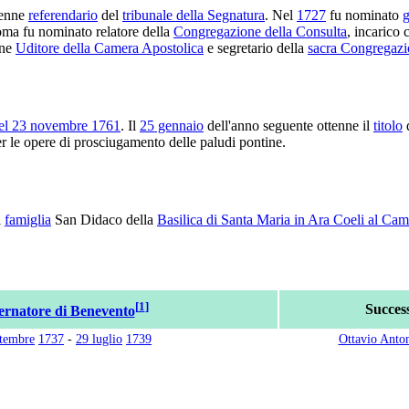
enne
referendario
del
tribunale della Segnatura
. Nel
1727
fu nominato
g
oma fu nominato relatore della
Congregazione della Consulta
, incarico 
nne
Uditore della Camera Apostolica
e segretario della
sacra Congregazi
del 23 novembre 1761
. Il
25 gennaio
dell'anno seguente ottenne il
titolo
er le opere di prosciugamento delle paludi pontine.
i
famiglia
San Didaco della
Basilica di Santa Maria in Ara Coeli al Ca
[
1
]
Succes
rnatore di Benevento
ttembre
1737
-
29 luglio
1739
Ottavio Anton