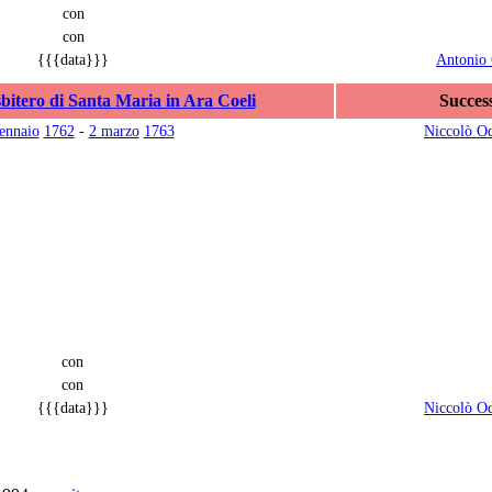
con
con
{{{data}}}
Antonio 
bitero di Santa Maria in Ara Coeli
Succes
ennaio
1762
-
2 marzo
1763
Niccolò O
con
con
{{{data}}}
Niccolò O