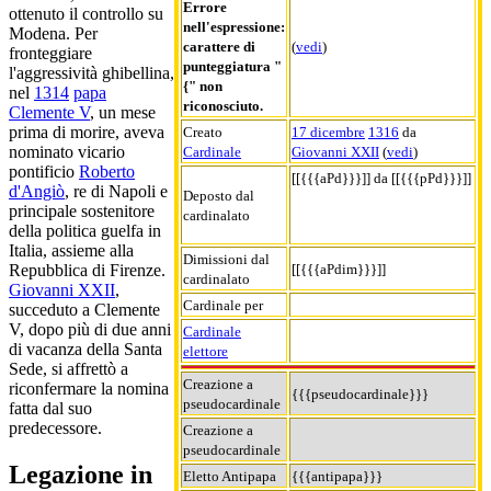
Errore
ottenuto il controllo su
nell'espressione:
Modena. Per
carattere di
(
vedi
)
fronteggiare
punteggiatura "
l'aggressività ghibellina,
{" non
nel
1314
papa
riconosciuto.
Clemente V
, un mese
prima di morire, aveva
Creato
17 dicembre
1316
da
nominato vicario
Cardinale
Giovanni XXII
(
vedi
)
pontificio
Roberto
[[{{{aPd}}}]] da [[{{{pPd}}}]]
d'Angiò
, re di Napoli e
Deposto dal
principale sostenitore
cardinalato
della politica guelfa in
Italia, assieme alla
Dimissioni dal
[[{{{aPdim}}}]]
Repubblica di Firenze.
cardinalato
Giovanni XXII
,
Cardinale per
succeduto a Clemente
V, dopo più di due anni
Cardinale
di vacanza della Santa
elettore
Sede, si affrettò a
Creazione a
riconfermare la nomina
{{{pseudocardinale}}}
pseudocardinale
fatta dal suo
predecessore.
Creazione a
pseudocardinale
Legazione in
Eletto Antipapa
{{{antipapa}}}