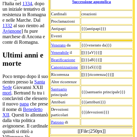
Successione apostolica
l'Italia nel
1334
, dopo
un iniziale tentativo di
Cardinali
creazioni
resistenza in Romagna
e nelle Marche. Dal
Proclamazioni
1332
al suo rientro ad
Antipapi
{{{antipapi}}}
Avignone
] fu pure
Eventi
marchese di Ancona e
conte di Romagna.
Venerato
da
{{{venerato da}}}
Venerabile
il
[[{{{aV}}}]]
Ultimi anni e
Beatificazione
[[{{{aB}}}]]
morte
Canonizzazione
[[{{{aS}}}]]
Ricorrenza
[[{{{ricorrenza}}}]]
Poco tempo dopo il suo
rientro presso la
Santa
Altre ricorrenze
Sede
Giovanni XXII
Santuario
{{{santuario principale}}}
morì
. Bertrand fu tra i
principale
conclavisti che elessero
Attributi
{{{attributi}}}
il nuovo
papa
che prese
il nome di
Benedetto
Devozioni
{{{devozioni}}}
XII
. Questi lo allontanò
particolari
dalla vita politica
Patrono
di
avignonese. Il cardinale
[[File:|250px]]
quindi si ritirò a
Villeneuve-lès-