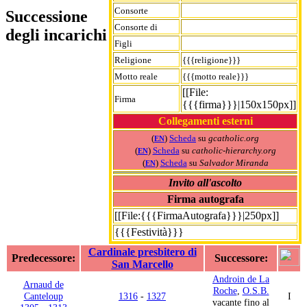
Consorte
Successione
Consorte di
degli incarichi
Figli
Religione
{{{religione}}}
Motto reale
{{{motto reale}}}
[[File:
Firma
{{{firma}}}|150x150px]]
Collegamenti esterni
(
)
Scheda
su
gcatholic.org
EN
(
)
Scheda
su
catholic-hierarchy.org
EN
(
)
Scheda
su
Salvador Miranda
EN
Invito all'ascolto
Firma autografa
[[File:{{{FirmaAutografa}}}|250px]]
{{{Festività}}}
Cardinale presbitero di
Predecessore:
Successore:
San Marcello
Androin de La
Arnaud de
Roche
,
O.S.B.
Canteloup
1316
-
1327
I
vacante fino al