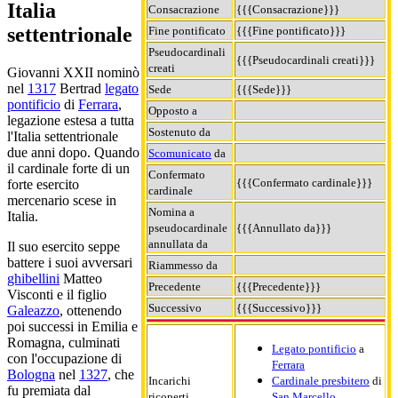
Italia
Consacrazione
{{{Consacrazione}}}
settentrionale
Fine pontificato
{{{Fine pontificato}}}
Pseudocardinali
{{{Pseudocardinali creati}}}
creati
Giovanni XXII nominò
nel
1317
Bertrad
legato
Sede
{{{Sede}}}
pontificio
di
Ferrara
,
Opposto a
legazione estesa a tutta
Sostenuto da
l'Italia settentrionale
due anni dopo. Quando
Scomunicato
da
il cardinale forte di un
Confermato
{{{Confermato cardinale}}}
forte esercito
cardinale
mercenario scese in
Nomina a
Italia.
pseudocardinale
{{{Annullato da}}}
annullata da
Il suo esercito seppe
battere i suoi avversari
Riammesso da
ghibellini
Matteo
Precedente
{{{Precedente}}}
Visconti e il figlio
Successivo
{{{Successivo}}}
Galeazzo
, ottenendo
poi successi in Emilia e
Romagna, culminati
Legato pontificio
a
con l'occupazione di
Ferrara
Bologna
nel
1327
, che
Incarichi
Cardinale presbitero
di
fu premiata dal
ricoperti
San Marcello