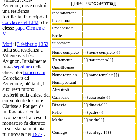
[[File:|100px|Stemma]]
Avignon, dove costruì
una residenza
Incoronazione
fortificata. Partecipò al
Investitura
conclave del 1342
, che
elesse
papa Clemente
Predecessore
VI
.
Erede
Successore
Morì
il
3 febbraio
1352
nella sua residenza a
Nome completo
{{{nome completo}}}
Villeneuve-Lès-
Trattamento
{{{trattamento}}}
Avignon. Inizialmente
trovò
sepoltura
nella
Onorificenze
chiesa dei
francescani
Nome templare
{{{nome templare}}}
Cordeliers
ad
Nomi postumi
Avignone; più tardi, i
suoi resti furono
Altri titoli
trasferiti nella chiesa del
Casa reale
{{{casa reale}}}
convento delle suore
Dinastia
{{{dinastia}}}
Clarisse a Pouget, da
lui fondato. Con la
Padre
{{{padre}}}
rivoluzione francese il
Madre
{{{madre}}}
monastero fu distrutto,
la sua statua, mutilata,
Coniuge
{{{coniuge 1}}}
fu ritrovata nel
1977
.