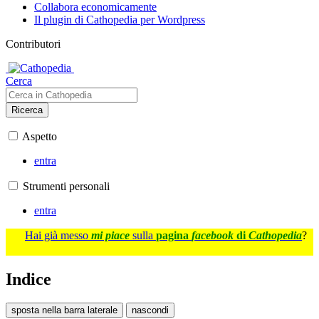
Collabora economicamente
Il plugin di Cathopedia per Wordpress
Contributori
Cerca
Ricerca
Aspetto
entra
Strumenti personali
entra
Hai già messo
mi piace
sulla
pagina
facebook
di
Cathopedia
?
Indice
sposta nella barra laterale
nascondi