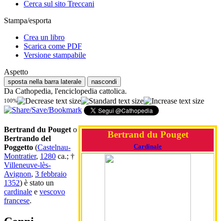
Cerca sul sito Treccani
Stampa/esporta
Crea un libro
Scarica come PDF
Versione stampabile
Aspetto
sposta nella barra laterale
nascondi
Da Cathopedia, l'enciclopedia cattolica.
100%
Bertrand du Pouget
o
Bertrand du Pouget
Bertrando del
Cardinale
Poggetto
(
Castelnau-
Montratier
,
1280
ca.; †
Villeneuve-lès-
Avignon
,
3 febbraio
1352
) è stato un
cardinale
e
vescovo
francese
.