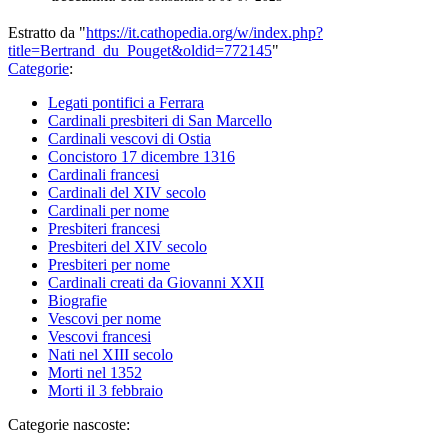
Estratto da "
https://it.cathopedia.org/w/index.php?
title=Bertrand_du_Pouget&oldid=772145
"
Categorie
:
Legati pontifici a Ferrara
Cardinali presbiteri di San Marcello
Cardinali vescovi di Ostia
Concistoro 17 dicembre 1316
Cardinali francesi
Cardinali del XIV secolo
Cardinali per nome
Presbiteri francesi
Presbiteri del XIV secolo
Presbiteri per nome
Cardinali creati da Giovanni XXII
Biografie
Vescovi per nome
Vescovi francesi
Nati nel XIII secolo
Morti nel 1352
Morti il 3 febbraio
Categorie nascoste: