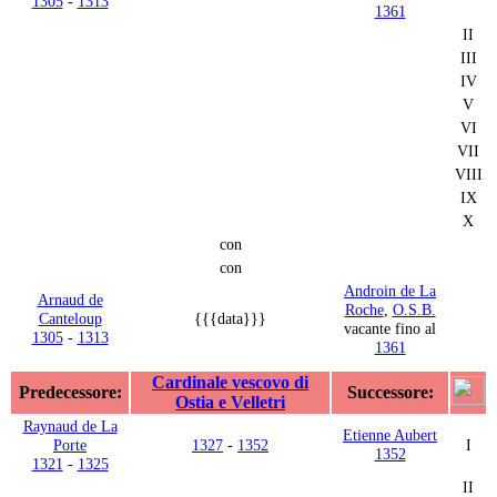
1305
-
1313
1361
II
III
IV
V
VI
VII
VIII
IX
X
con
con
Androin de La
Arnaud de
Roche
,
O.S.B.
Canteloup
{{{data}}}
vacante fino al
1305
-
1313
1361
Cardinale vescovo di
Predecessore:
Successore:
Ostia e Velletri
Raynaud de La
Etienne Aubert
Porte
1327
-
1352
I
1352
1321
-
1325
II