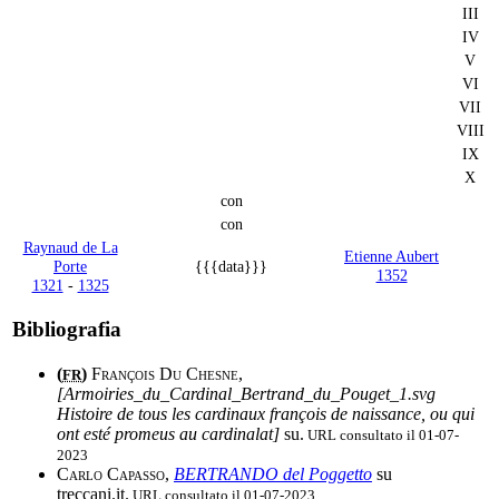
III
IV
V
VI
VII
VIII
IX
X
con
con
Raynaud de La
Etienne Aubert
Porte
{{{data}}}
1352
1321
-
1325
Bibliografia
(
)
François Du Chesne
,
FR
[Armoiries_du_Cardinal_Bertrand_du_Pouget_1.svg
Histoire de tous les cardinaux françois de naissance, ou qui
ont esté promeus au cardinalat]
su.
URL consultato il 01-07-
2023
Carlo Capasso
,
BERTRANDO del Poggetto
su
treccani.it.
URL consultato il 01-07-2023