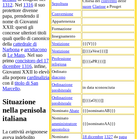
Chiesa del
convento
delle
Sepoltura
1312
. Nel
1316
il suo
suore
Clarisse
a Pouget
protettore divenne
Conversione
papa, prendendo il
Appartenenza
nome di Giovanni
XXII: questi gli
Formazione
concesse ulteriori titoli
Insegnamento
quali quello di canonico
Vestizione
{{{V}}}
della
cattedrale di
Narbona
e
arcidiacono
Vestizione
[[{{{aVest}}}]]
di
Le Mans
. Nel suo
Professione
primo
concistoro del 17
[[{{{aPR}}}]]
religiosa
dicembre 1316
, infine,
Ordinato
Giovanni XXII lo elevò
diacono
alla porpora
cardinalizia
con il
titolo di San
Ordinazione
in data sconosciuta
Marcello
.
presbiterale
Ordinazione
Situazione
[[{{{aO}}}]]
presbiterale
nella penisola
Nominato
Abate
{{{nominatoAB}}}
italiana
Nominato
amministratore
{{{nominatoAA}}}
apostolico
La cattività avignonese
Nominato
18 dicembre
1327
da
papa
aveva indebolito