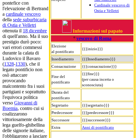
pontefice con
Cardinale vescovo di
l'elevazione di Bertrand
Ostia e Velletri
a
cardinale vescovo
della
sede suburbicaria
di Ostia e Velletri
ottenuta il
18 dicembre
Informazioni sul papato
di quell'anno. Ma il suo
°
vescovo di Roma
prestigio durò poco:
Elezione
vari errori commessi
{{{inizio}}}
al pontificato
durante la calata di
Ludovico il Bavaro
Insediamento
{{{Insediamento}}}
(
1328
-
1330
), che il
Consacrazione
{{{consacrazione}}}
legato pontificio non
{{{fine}}}
osò attaccare
Fine del
(per causa incerta o
provocando
pontificato
sconosciuta)
malcontento fra i suoi
partigiani e soprattutto
Durata del
l'equivoca politica
pontificato
verso
Giovanni di
Segretario
{{{segretario}}}
Boemia
, contro cui si
Predecessore
{{{predecessore}}}
coalizzarono
vittoriosamente della
Successore
{{{successore}}}
lega guelfo-ghibellina
Extra
Anni di pontificato
delle signorie italiane,
l'obbligarono a lasciare