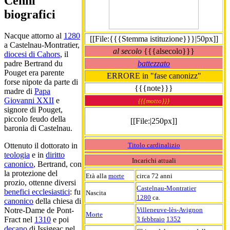
Cenni
biografici
Nacque attorno al
1280
[[File:{{{Stemma istituzione}}}|50px]]
a Castelnau-Montratier,
al secolo
{{{alsecolo}}}
diocesi di Cahors
, il
battezzato
padre Bertrand du
Pouget era parente
ERRORE in "fase canonizz"
forse nipote da parte di
{{{note}}}
madre di
Papa
Giovanni XXII
e
{{{motto}}}
signore di Pouget,
piccolo feudo della
[[File:|250px]]
baronia di Castelnau.
Titolo cardinalizio
Ottenuto il dottorato in
teologia
e in
diritto
Incarichi attuali
canonico
, Bertrand, con
la protezione del
Età alla
morte
circa 72 anni
prozio, ottenne diversi
Castelnau-Montratier
benefici ecclesiastici
: fu
Nascita
1280
ca.
canonico
della chiesa di
Villeneuve-lès-Avignon
Notre-Dame de Pont-
Morte
3 febbraio
1352
Fract nel
1310
e poi
decano
di Issigeac nel