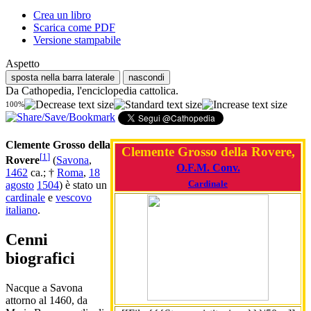
Crea un libro
Scarica come PDF
Versione stampabile
Aspetto
sposta nella barra laterale
nascondi
Da Cathopedia, l'enciclopedia cattolica.
100%
Clemente Grosso della
Clemente Grosso della Rovere,
[
1
]
Rovere
(
Savona
,
O.F.M. Conv.
1462
ca.; †
Roma
,
18
Cardinale
agosto
1504
) è stato un
cardinale
e
vescovo
italiano
.
Cenni
biografici
Nacque a Savona
attorno al 1460, da