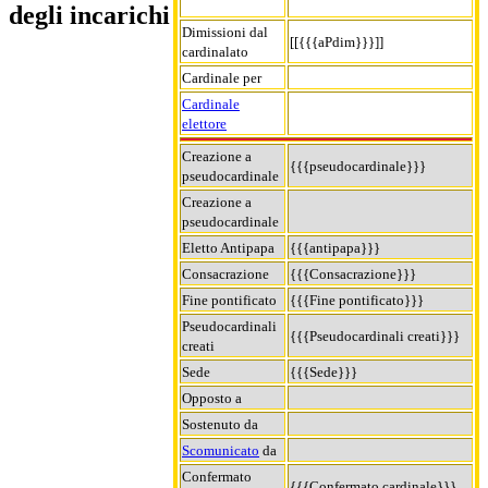
degli incarichi
Dimissioni dal
[[{{{aPdim}}}]]
cardinalato
Cardinale per
Cardinale
elettore
Creazione a
{{{pseudocardinale}}}
pseudocardinale
Creazione a
pseudocardinale
Eletto Antipapa
{{{antipapa}}}
Consacrazione
{{{Consacrazione}}}
Fine pontificato
{{{Fine pontificato}}}
Pseudocardinali
{{{Pseudocardinali creati}}}
creati
Sede
{{{Sede}}}
Opposto a
Sostenuto da
Scomunicato
da
Confermato
{{{Confermato cardinale}}}