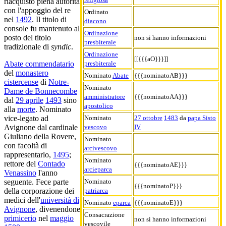
riacquistò piena autorità
con l'appoggio del re
Ordinato
nel
1492
. Il titolo di
diacono
console fu mantenuto al
Ordinazione
posto del titolo
non si hanno informazioni
presbiterale
tradizionale di
syndic
.
Ordinazione
[[{{{aO}}}]]
presbiterale
Abate commendatario
del
monastero
Nominato
Abate
{{{nominatoAB}}}
cistercense
di
Notre-
Nominato
Dame de Bonnecombe
amministratore
{{{nominatoAA}}}
dal
29 aprile
1493
sino
apostolico
alla
morte
. Nominato
Nominato
27 ottobre
1483
da
papa Sisto
vice-legato ad
vescovo
IV
Avignone dal cardinale
Giuliano della Rovere,
Nominato
con facoltà di
arcivescovo
rappresentarlo,
1495
;
Nominato
rettore del
Contado
{{{nominatoAE}}}
arcieparca
Venassino
l'anno
Nominato
seguente. Fece parte
{{{nominatoP}}}
patriarca
della corporazione dei
medici dell'
università di
Nominato
eparca
{{{nominatoE}}}
Avignone
, divenendone
Consacrazione
primicerio
nel
maggio
non si hanno informazioni
vescovile