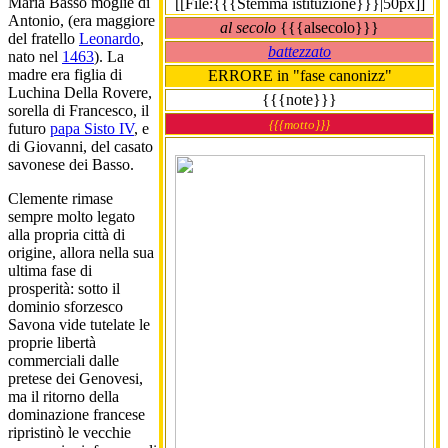
Maria Basso moglie di
[[File:{{{Stemma istituzione}}}|50px]]
Antonio, (era maggiore
al secolo
{{{alsecolo}}}
del fratello
Leonardo
,
battezzato
nato nel
1463
). La
madre era figlia di
ERRORE in "fase canonizz"
Luchina Della Rovere,
{{{note}}}
sorella di Francesco, il
{{{motto}}}
futuro
papa Sisto IV
, e
di Giovanni, del casato
savonese dei Basso.
Clemente rimase
sempre molto legato
alla propria città di
origine, allora nella sua
ultima fase di
prosperità: sotto il
dominio sforzesco
Savona vide tutelate le
proprie libertà
commerciali dalle
pretese dei Genovesi,
ma il ritorno della
dominazione francese
ripristinò le vecchie