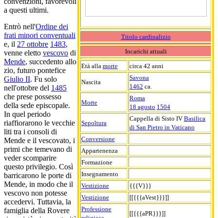
convenzioni, favorevoli
a questi ultimi.
Entrò nell'
Ordine dei
frati minori conventuali
Titolo cardinalizio
e, il
27 ottobre
1483
,
Incarichi attuali
venne eletto
vescovo
di
Mende
, succedento allo
Età alla
morte
circa 42 anni
zio, futuro pontefice
Savona
Giulio II
. Fu solo
Nascita
1462
ca.
nell'ottobre del
1485
che prese possesso
Roma
Morte
della sede episcopale.
18 agosto
1504
In quel periodo
Cappella di Sisto IV
Basilica
riaffiorarono le vecchie
Sepoltura
di San Pietro in Vaticano
liti tra i consoli di
Conversione
Mende e il vescovato, i
primi che temevano di
Appartenenza
veder scomparire
Formazione
questo privilegio. Così
Insegnamento
barricarono le porte di
Mende, in modo che il
Vestizione
{{{V}}}
vescovo non potesse
Vestizione
[[{{{aVest}}}]]
accedervi. Tuttavia, la
Professione
famiglia della Rovere
[[{{{aPR}}}]]
religiosa