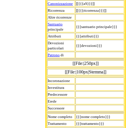
Canonizzazione
[[{{{aS}}}]]
Ricorrenza
[[{{{ricorrenza}}}]]
Altre ricorrenze
Santuario
{{{santuario principale}}}
principale
Attributi
{{{attributi}}}
Devozioni
{{{devozioni}}}
particolari
Patrono
di
[[File:|250px]]
[[File:|100px|Stemma]]
Incoronazione
Investitura
Predecessore
Erede
Successore
Nome completo
{{{nome completo}}}
Trattamento
{{{trattamento}}}