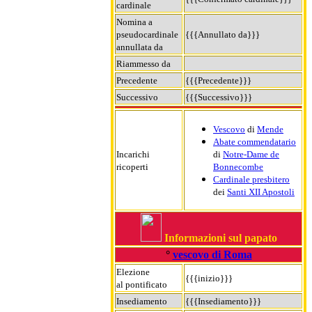
cardinale
Nomina a
pseudocardinale
{{{Annullato da}}}
annullata da
Riammesso da
Precedente
{{{Precedente}}}
Successivo
{{{Successivo}}}
Vescovo
di
Mende
Abate commendatario
Incarichi
di
Notre-Dame de
ricoperti
Bonnecombe
Cardinale presbitero
dei
Santi XII Apostoli
Informazioni sul papato
°
vescovo di Roma
Elezione
{{{inizio}}}
al pontificato
Insediamento
{{{Insediamento}}}