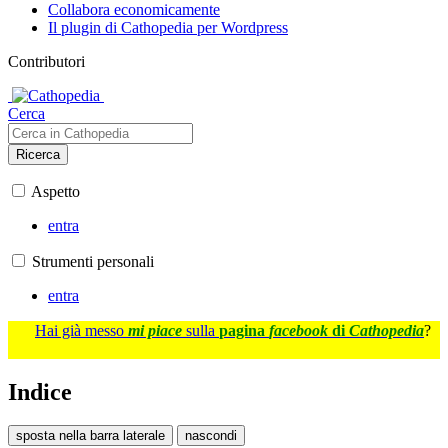
Collabora economicamente
Il plugin di Cathopedia per Wordpress
Contributori
Cerca
Ricerca
Aspetto
entra
Strumenti personali
entra
Hai già messo
mi piace
sulla
pagina
facebook
di
Cathopedia
?
Indice
sposta nella barra laterale
nascondi