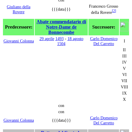
Francesco Grosso
Giuliano della
{{{data}}}
[
2
]
Rovere
della Rovere
Abate commendatario di
Predecessore:
Notre-Dame de
Successore:
Bonnecombe
29 aprile
1493
-
18 agosto
Carlo Domenico
Giovanni Colonna
I
1504
Del Carretto
II
III
IV
V
VI
VII
VIII
IX
X
con
con
Carlo Domenico
Giovanni Colonna
{{{data}}}
Del Carretto