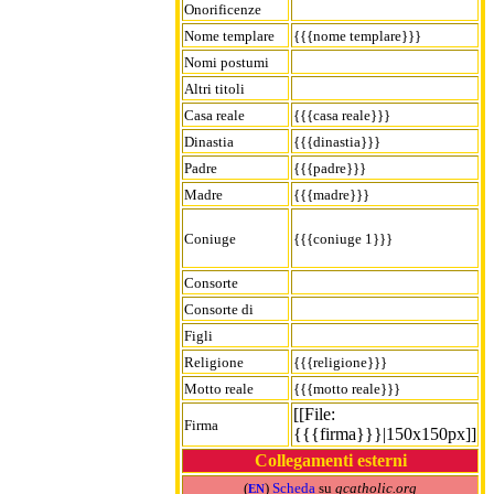
Onorificenze
Nome templare
{{{nome templare}}}
Nomi postumi
Altri titoli
Casa reale
{{{casa reale}}}
Dinastia
{{{dinastia}}}
Padre
{{{padre}}}
Madre
{{{madre}}}
Coniuge
{{{coniuge 1}}}
Consorte
Consorte di
Figli
Religione
{{{religione}}}
Motto reale
{{{motto reale}}}
[[File:
Firma
{{{firma}}}|150x150px]]
Collegamenti esterni
(
)
Scheda
su
gcatholic.org
EN