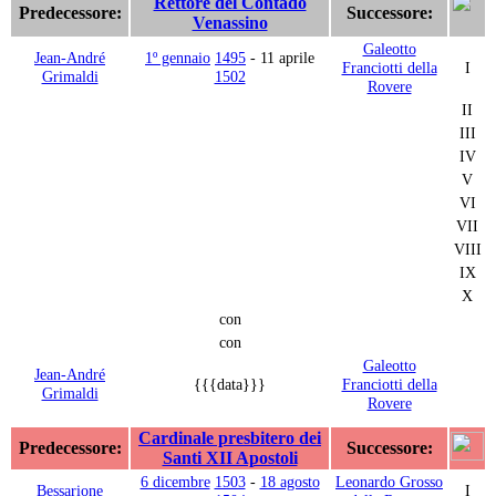
Rettore del Contado
Predecessore:
Successore:
Venassino
Galeotto
Jean-André
1º gennaio
1495
- 11 aprile
Franciotti della
I
Grimaldi
1502
Rovere
II
III
IV
V
VI
VII
VIII
IX
X
con
con
Galeotto
Jean-André
{{{data}}}
Franciotti della
Grimaldi
Rovere
Cardinale presbitero dei
Predecessore:
Successore:
Santi XII Apostoli
6 dicembre
1503
-
18 agosto
Leonardo Grosso
Bessarione
I