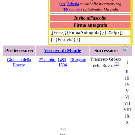
(
)
Scheda
su
catholic-hierarchy.org
EN
(
)
Scheda
su
Salvador Miranda
EN
Invito all'ascolto
Firma autografa
[[File:{{{FirmaAutografa}}}|250px]]
{{{Festività}}}
Predecessore:
Vescovo di Mende
Successore:
Francesco Grosso
Giuliano della
27 ottobre
1483
-
18 agosto
I
[
2
]
Rovere
1504
della Rovere
II
III
IV
V
VI
VII
VIII
IX
X
con
con