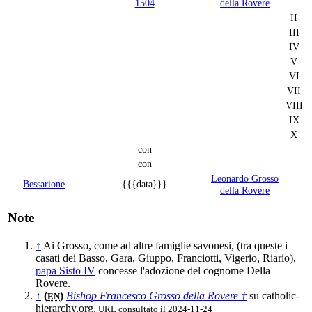
1504
della Rovere
II
III
IV
V
VI
VII
VIII
IX
X
con
con
Leonardo Grosso
Bessarione
{{{data}}}
della Rovere
Note
↑
Ai Grosso, come ad altre famiglie savonesi, (tra queste i
casati dei Basso, Gara, Giuppo, Franciotti, Vigerio, Riario),
papa Sisto IV
concesse l'adozione del cognome Della
Rovere.
↑
(
)
Bishop Francesco Grosso della Rovere †
su catholic-
EN
hierarchy.org.
URL consultato il 2024-11-24