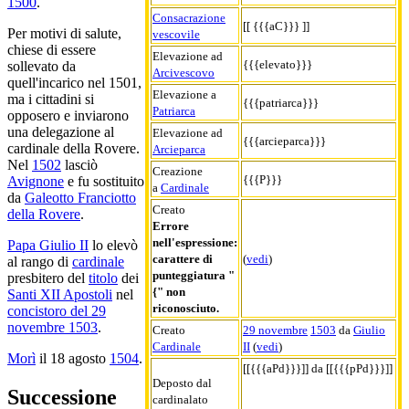
1500
.
Consacrazione
[[ {{{aC}}} ]]
Per motivi di salute,
vescovile
chiese di essere
Elevazione ad
{{{elevato}}}
sollevato da
Arcivescovo
quell'incarico nel 1501,
Elevazione a
ma i cittadini si
{{{patriarca}}}
Patriarca
opposero e inviarono
una delegazione al
Elevazione ad
{{{arcieparca}}}
cardinale della Rovere.
Arcieparca
Nel
1502
lasciò
Creazione
{{{P}}}
Avignone
e fu sostituito
a
Cardinale
da
Galeotto Franciotto
Creato
della Rovere
.
Errore
nell'espressione:
Papa Giulio II
lo elevò
carattere di
(
vedi
)
al rango di
cardinale
punteggiatura "
presbitero del
titolo
dei
{" non
Santi XII Apostoli
nel
riconosciuto.
concistoro del 29
novembre 1503
.
Creato
29 novembre
1503
da
Giulio
Cardinale
II
(
vedi
)
Morì
il 18 agosto
1504
.
[[{{{aPd}}}]] da [[{{{pPd}}}]]
Deposto dal
Successione
cardinalato