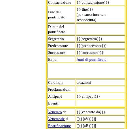
Consacrazione
{{{consacrazione}}}
{{{fine}}}
Fine del
(per causa incerta o
pontificato
sconosciuta)
Durata del
pontificato
Segretario
{{{segretario}}}
Predecessore
{{{predecessore}}}
Successore
{{{successore}}}
Extra
Anni di pontificato
Cardinali
creazioni
Proclamazioni
Antipapi
{{{antipapi}}}
Eventi
Venerato
da
{{{venerato da}}}
Venerabile
il
[[{{{aV}}}]]
Beatificazione
[[{{{aB}}}]]