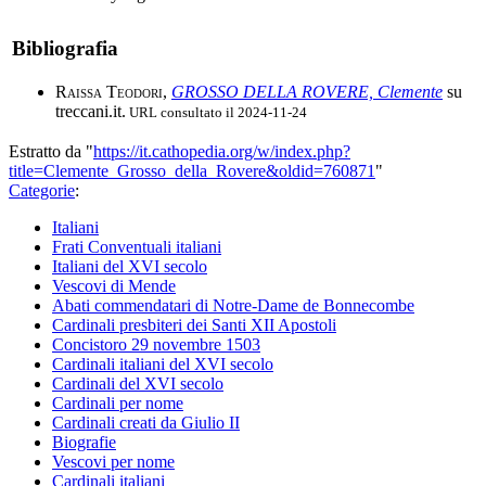
Bibliografia
Raissa Teodori
,
GROSSO DELLA ROVERE, Clemente
su
treccani.it.
URL consultato il 2024-11-24
Estratto da "
https://it.cathopedia.org/w/index.php?
title=Clemente_Grosso_della_Rovere&oldid=760871
"
Categorie
:
Italiani
Frati Conventuali italiani
Italiani del XVI secolo
Vescovi di Mende
Abati commendatari di Notre-Dame de Bonnecombe
Cardinali presbiteri dei Santi XII Apostoli
Concistoro 29 novembre 1503
Cardinali italiani del XVI secolo
Cardinali del XVI secolo
Cardinali per nome
Cardinali creati da Giulio II
Biografie
Vescovi per nome
Cardinali italiani