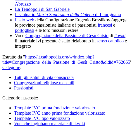
Abruzzo
La Tendopoli di San Gabriele
Il santuario
Maria Santissima della Catena
di Laurignano
Il sito web
della Configurazione Eugenio Bossilkov (aggrega
le province passioniste italiane e i passionisti
francesi
e
portoghesi
e le loro missioni estere
Voce
Congregazione della Passione di Gesù Cristo
di
it.wiki
:
il materiale ivi presente è stato rielaborato in
senso cattolico
e
integrato
Estratto da "
https://it.cathopedia.org/w/index.php?
title=Congregazione_della_Passione_di_Gesù_Cristo&oldid=762065
Categorie
:
Tutti gli istituti di vita consacrata
Congregazioni religiose maschili
Passionisti
Categorie nascoste:
Template IVC prima fondazione valorizzato
Template IVC anno prima fondazione valorizzato
Template IVC tipo valorizzato
Voci che inglobano materiale di it.wiki