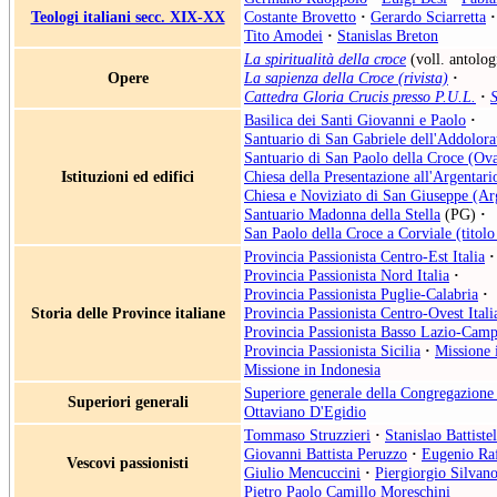
Teologi italiani secc. XIX-XX
Costante Brovetto
·
Gerardo Sciarretta
·
Tito Amodei
·
Stanislas Breton
La spiritualità della croce
(voll. antolog
Opere
La sapienza della Croce (rivista)
·
Cattedra Gloria Crucis presso P.U.L.
·
S
Basilica dei Santi Giovanni e Paolo
·
Santuario di San Gabriele dell'Addolora
Santuario di San Paolo della Croce (Ov
Istituzioni ed edifici
Chiesa della Presentazione all'Argentari
Chiesa e Noviziato di San Giuseppe (Ar
Santuario Madonna della Stella
(PG)
·
San Paolo della Croce a Corviale (titolo
Provincia Passionista Centro-Est Italia
·
Provincia Passionista Nord Italia
·
Provincia Passionista Puglie-Calabria
·
Storia delle Province italiane
Provincia Passionista Centro-Ovest Itali
Provincia Passionista Basso Lazio-Camp
Provincia Passionista Sicilia
·
Missione 
Missione in Indonesia
Superiore generale della Congregazione 
Superiori generali
Ottaviano D'Egidio
Tommaso Struzzieri
·
Stanislao Battistel
Giovanni Battista Peruzzo
·
Eugenio Raf
Vescovi passionisti
Giulio Mencuccini
·
Piergiorgio Silvano
Pietro Paolo Camillo Moreschini