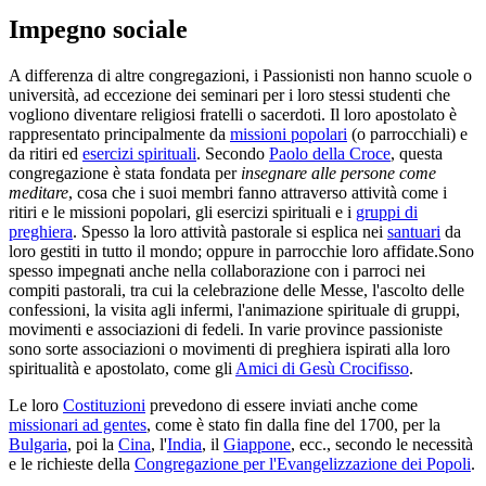
Impegno sociale
A differenza di altre congregazioni, i Passionisti non hanno scuole o
università, ad eccezione dei seminari per i loro stessi studenti che
vogliono diventare religiosi fratelli o sacerdoti. Il loro apostolato è
rappresentato principalmente da
missioni popolari
(o parrocchiali) e
da ritiri ed
esercizi spirituali
. Secondo
Paolo della Croce
, questa
congregazione è stata fondata per
insegnare alle persone come
meditare
, cosa che i suoi membri fanno attraverso attività come i
ritiri e le missioni popolari, gli esercizi spirituali e i
gruppi di
preghiera
. Spesso la loro attività pastorale si esplica nei
santuari
da
loro gestiti in tutto il mondo; oppure in parrocchie loro affidate.Sono
spesso impegnati anche nella collaborazione con i parroci nei
compiti pastorali, tra cui la celebrazione delle Messe, l'ascolto delle
confessioni, la visita agli infermi, l'animazione spirituale di gruppi,
movimenti e associazioni di fedeli. In varie province passioniste
sono sorte associazioni o movimenti di preghiera ispirati alla loro
spiritualità e apostolato, come gli
Amici di Gesù Crocifisso
.
Le loro
Costituzioni
prevedono di essere inviati anche come
missionari ad gentes
, come è stato fin dalla fine del 1700, per la
Bulgaria
, poi la
Cina
, l'
India
, il
Giappone
, ecc., secondo le necessità
e le richieste della
Congregazione per l'Evangelizzazione dei Popoli
.