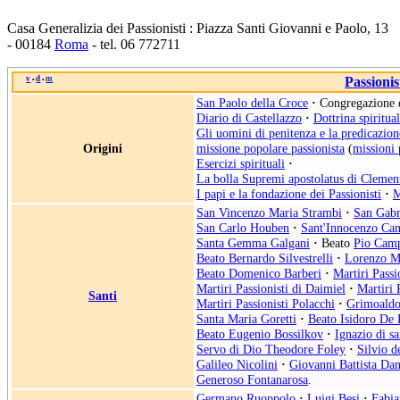
Casa Generalizia dei Passionisti : Piazza Santi Giovanni e Paolo, 13
- 00184
Roma
- tel. 06 772711
v
d
m
Passionis
•
•
San Paolo della Croce
·
Congregazione d
Diario di Castellazzo
·
Dottrina spiritua
Gli uomini di penitenza e la predicazio
Origini
missione popolare passionista
(
missioni 
Esercizi spirituali
·
La bolla Supremi apostolatus di Cleme
I papi e la fondazione dei Passionisti
·
M
San Vincenzo Maria Strambi
·
San Gabri
San Carlo Houben
·
Sant'Innocenzo Ca
Santa Gemma Galgani
·
Beato
Pio Camp
Beato Bernardo Silvestrelli
·
Lorenzo Ma
Beato Domenico Barberi
·
Martiri Passi
Martiri Passionisti di Daimiel
·
Martiri 
Santi
Martiri Passionisti Polacchi
·
Grimoaldo
Santa Maria Goretti
·
Beato Isidoro De
Beato Eugenio Bossilkov
·
Ignazio di s
Servo di Dio Theodore Foley
·
Silvio d
Galileo Nicolini
·
Giovanni Battista Dan
Generoso Fontanarosa
.
Germano Ruoppolo
·
Luigi Besi
·
Fabia