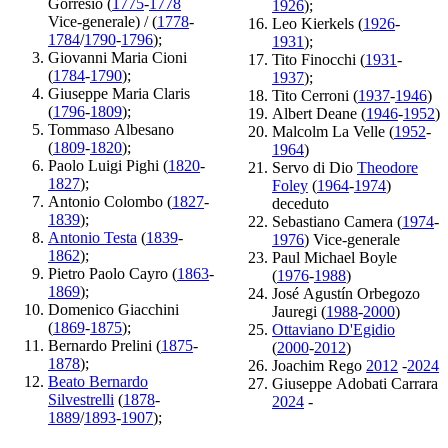
Gorresio (
1775
-
1778
1926
);
Vice-generale) / (
1778
-
Leo Kierkels (
1926
-
1784
/
1790
-
1796
);
1931
);
Giovanni Maria Cioni
Tito Finocchi (
1931
-
(
1784
-
1790
);
1937
);
Giuseppe Maria Claris
Tito Cerroni (
1937
-
1946
)
(
1796
-
1809
);
Albert Deane (
1946
-
1952
)
Tommaso Albesano
Malcolm La Velle (
1952
-
(
1809
-
1820
);
1964
)
Paolo Luigi Pighi (
1820
-
Servo di Dio
Theodore
1827
);
Foley
(
1964
-
1974
)
Antonio Colombo (
1827
-
deceduto
1839
);
Sebastiano Camera (
1974
-
Antonio Testa
(
1839
-
1976
) Vice-generale
1862
);
Paul Michael Boyle
Pietro Paolo Cayro (
1863
-
(
1976
-
1988
)
1869
);
José Agustín Orbegozo
Domenico Giacchini
Jauregi (
1988
-
2000
)
(
1869
-
1875
);
Ottaviano D'Egidio
Bernardo Prelini (
1875
-
(
2000
-
2012
)
1878
);
Joachim Rego
2012
-
2024
Beato Bernardo
Giuseppe Adobati Carrara
Silvestrelli
(
1878
-
2024
-
1889
/
1893
-
1907
);