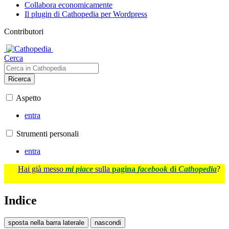
Collabora economicamente
Il plugin di Cathopedia per Wordpress
Contributori
Cerca
Ricerca
Aspetto
entra
Strumenti personali
entra
Hai già messo
mi piace
sulla
pagina
facebook
di
Cathopedia
?
Indice
sposta nella barra laterale
nascondi