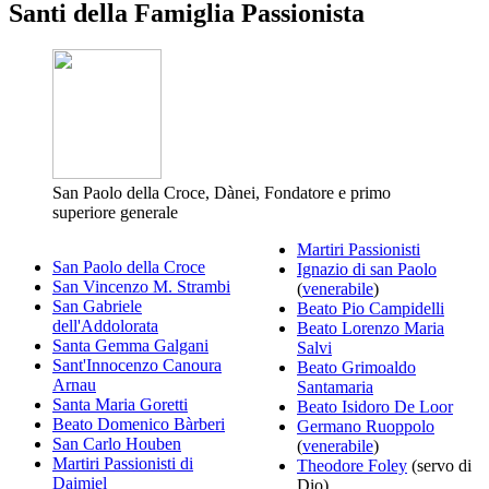
Santi della Famiglia Passionista
San Paolo della Croce, Dànei, Fondatore e primo
superiore generale
Martiri Passionisti
San Paolo della Croce
Ignazio di san Paolo
San Vincenzo M. Strambi
(
venerabile
)
San Gabriele
Beato Pio Campidelli
dell'Addolorata
Beato Lorenzo Maria
Santa Gemma Galgani
Salvi
Sant'Innocenzo Canoura
Beato Grimoaldo
Arnau
Santamaria
Santa Maria Goretti
Beato Isidoro De Loor
Beato Domenico Bàrberi
Germano Ruoppolo
San Carlo Houben
(
venerabile
)
Martiri Passionisti di
Theodore Foley
(servo di
Daimiel
Dio)