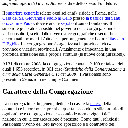
stupenda opera del divino Amore
, a dire dello stesso Fondatore.
Il
superiore generale
(eletto ogni sei anni), risiede a Roma, nella
Casa dei Ss. Giovanni e Paolo al Celio
presso
la basilica dei Santi
Giovanni e Paolo
, dove è anche
sepolto
il santo Fondatore. Il
superiore generale è assistito nel governo della congregazione da
vari consultori, scelti dalle diverse aree geografiche e secondo
determinati incarichi. L'attuale superiore generale è Padre
Ottaviano
D'Egidio
. La congregazione è organizzata in province, vice-
province e vicariati provinciali. Attualmente è impegnata in una
profonda riflessione sulla propria struttura (le nuove configurazioni).
Al 31 dicembre 2008, la congregazione contava 2.109 religiosi, dei
quali 1.653 sacerdoti, in 361 case (
Statistiche della Congregazione a
cura della Curia Generale C.P. del 2008)
. I Passionisti sono
presenti in 59 nazioni nei cinque Continenti.
Carattere della Congregazione
La congregazione, in genere, detiene la casa e la
chiesa
della
comunità e il terreno nei pressi di questa, secondo lo stile proprio di
ogni ordine e congregazione e secondo le norme vigenti della
nazione in cui la congregazione è presente. Come tutti i religiosi i
Passionisti vivono del loro lavoro apostolico e il contributo dei