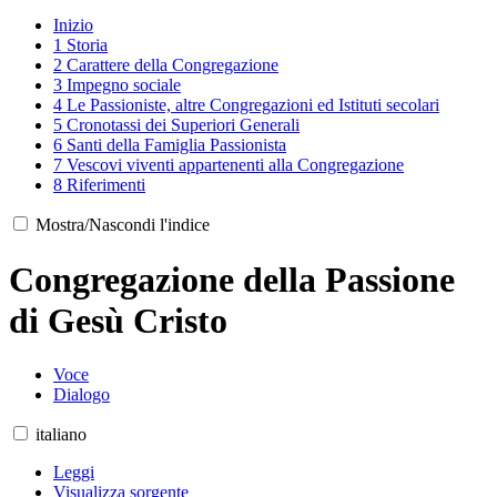
Inizio
1
Storia
2
Carattere della Congregazione
3
Impegno sociale
4
Le Passioniste, altre Congregazioni ed Istituti secolari
5
Cronotassi dei Superiori Generali
6
Santi della Famiglia Passionista
7
Vescovi viventi appartenenti alla Congregazione
8
Riferimenti
Mostra/Nascondi l'indice
Congregazione della Passione
di Gesù Cristo
Voce
Dialogo
italiano
Leggi
Visualizza sorgente