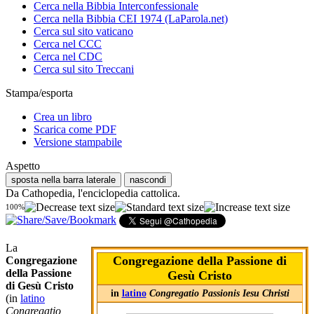
Cerca nella Bibbia Interconfessionale
Cerca nella Bibbia CEI 1974 (LaParola.net)
Cerca sul sito vaticano
Cerca nel CCC
Cerca nel CDC
Cerca sul sito Treccani
Stampa/esporta
Crea un libro
Scarica come PDF
Versione stampabile
Aspetto
sposta nella barra laterale
nascondi
Da Cathopedia, l'enciclopedia cattolica.
100%
La
Congregazione della Passione di
Congregazione
della Passione
Gesù Cristo
di Gesù Cristo
in
latino
Congregatio Passionis Iesu Christi
(in
latino
Congregatio