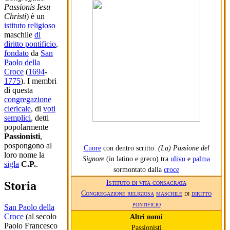
Passionis Iesu
Christi
) è un
istituto religioso
maschile
di
diritto pontificio
,
fondato
da
San
Paolo della
Croce
(
1694
-
1775
). I membri
di questa
congregazione
clericale
, di
voti
semplici
, detti
popolarmente
Passionisti
,
pospongono al
Cuore
con dentro scritto:
(La) Passione del
loro nome la
Signore
(in latino e greco) tra
ulivo
e
palma
sigla
C.P.
.
sormontato dalla
croce
Istituto di vita consacrata
Storia
Congregazione religiosa
maschile
di
diritto
pontificio
San Paolo della
Croce
(al secolo
Altri nomi
Paolo Francesco
Passionisti