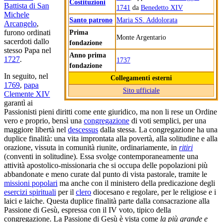
Costituzioni
Battista di San
1741
da
Benedetto XIV
Michele
Santo patrono
Maria SS. Addolorata
Arcangelo
,
Prima
furono ordinati
Monte Argentario
sacerdoti dallo
fondazione
stesso Papa nel
Anno prima
1727
.
1737
fondazione
In seguito, nel
Collegamenti esterni
1769
,
papa
Sito ufficiale
Clemente XIV
garantì ai
Passionisti pieni diritti come ente giuridico, ma non li rese un Ordine
vero e proprio, bensì una
congregazione
di voti semplici, per una
maggiore libertà nel
descessus
dalla stessa. La congregazione ha una
duplice finalità: una vita improntata alla povertà, alla solitudine e alla
orazione, vissuta in comunità riunite, ordinariamente, in
ritiri
(conventi in solitudine). Essa svolge contemporaneamente una
attività apostolico-missionaria che si occupa delle popolazioni più
abbandonate e meno curate dal punto di vista pastorale, tramite le
missioni popolari
ma anche con il ministero della predicazione degli
esercizi spirituali
per il
clero
diocesano e regolare, per le religiose e i
laici e laiche. Questa duplice finalità parte dalla consacrazione alla
Passione di Gesù, espressa con il IV voto, tipico della
congregazione. La Passione di Gesù è vista come
la più grande e