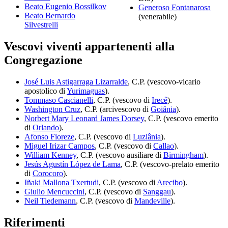
Beato Eugenio Bossilkov
Generoso Fontanarosa
Beato Bernardo
(venerabile)
Silvestrelli
Vescovi viventi appartenenti alla
Congregazione
José Luis Astigarraga Lizarralde
, C.P. (vescovo-vicario
apostolico di
Yurimaguas
).
Tommaso Cascianelli
, C.P. (vescovo di
Irecê
).
Washington Cruz
, C.P. (arcivescovo di
Goiânia
).
Norbert Mary Leonard James Dorsey
, C.P. (vescovo emerito
di
Orlando
).
Afonso Fioreze
, C.P. (vescovo di
Luziânia
).
Miguel Irizar Campos
, C.P. (vescovo di
Callao
).
William Kenney
, C.P. (vescovo ausiliare di
Birmingham
).
Jesús Agustín López de Lama
, C.P. (vescovo-prelato emerito
di
Corocoro
).
Iñaki Mallona Txertudi
, C.P. (vescovo di
Arecibo
).
Giulio Mencuccini
, C.P. (vescovo di
Sanggau
).
Neil Tiedemann
, C.P. (vescovo di
Mandeville
).
Riferimenti