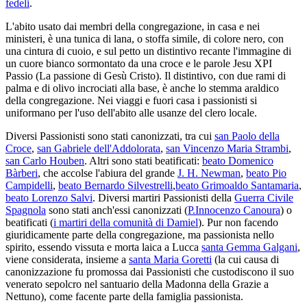
fedeli
.
L'abito usato dai membri della congregazione, in casa e nei
ministeri, è una tunica di lana, o stoffa simile, di colore nero, con
una cintura di cuoio, e sul petto un distintivo recante l'immagine di
un cuore bianco sormontato da una croce e le parole Jesu XPI
Passio (La passione di Gesù Cristo). Il distintivo, con due rami di
palma e di olivo incrociati alla base, è anche lo stemma araldico
della congregazione. Nei viaggi e fuori casa i passionisti si
uniformano per l'uso dell'abito alle usanze del clero locale.
Diversi Passionisti sono stati canonizzati, tra cui
san Paolo della
Croce
,
san Gabriele dell'Addolorata
,
san Vincenzo Maria Strambi
,
san Carlo Houben
. Altri sono stati beatificati:
beato Domenico
Bàrberi
, che accolse l'abiura del grande
J. H. Newman
,
beato Pio
Campidelli
,
beato Bernardo Silvestrelli
,
beato Grimoaldo Santamaria
,
beato Lorenzo Salvi
. Diversi martiri Passionisti della
Guerra Civile
Spagnola
sono stati anch'essi canonizzati (
P.Innocenzo Canoura
) o
beatificati (
i martiri della comunità di Damiel
). Pur non facendo
giuridicamente parte della congregazione, ma passionista nello
spirito, essendo vissuta e morta laica a Lucca
santa Gemma Galgani
,
viene considerata, insieme a
santa Maria Goretti
(la cui causa di
canonizzazione fu promossa dai Passionisti che custodiscono il suo
venerato sepolcro nel santuario della Madonna della Grazie a
Nettuno), come facente parte della famiglia passionista.