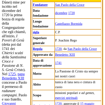
Dànei) mise per
Fondatore
San Paolo della Croce
iscritto nel
Data
dicembre del
dicembre
1720
1720 la prima
fondazione
bozza di regola
Luogo
della
Castellazzo Bormida
fondazione
Congregazione
che egli chiamò,
sigla
C.P.
all'inizio,
I
Superiore
Poveri di Gesù
P. Joachim Rego
generale
(detta poi dal
1741 dei
Regola
1720
, da
San Paolo della Croce
Chierici scalzi
Approvato da
Benedetto XIII
della Santissima
Data di
Croce e
1741
approvazione
Passione di N.
S. Gesù Cristo
).
La Passione di Cristo sia sempre
Motto
Nel
1725
,
papa
nei nostri cuori
Benedetto XIII
tunica di lana nera e cintura di
concesse a Paolo
Abito
il permesso di
cuoio
radunare
missioni popolari e
ad gentes
,
compagni
. Paolo
Scopo
esercizi spirituali
e suo fratello,
Giovanni
1720
, approvate il
15 maggio