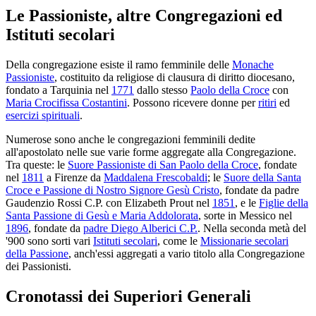
Le Passioniste, altre Congregazioni ed
Istituti secolari
Della congregazione esiste il ramo femminile delle
Monache
Passioniste
, costituito da religiose di clausura di diritto diocesano,
fondato a Tarquinia nel
1771
dallo stesso
Paolo della Croce
con
Maria Crocifissa Costantini
. Possono ricevere donne per
ritiri
ed
esercizi spirituali
.
Numerose sono anche le congregazioni femminili dedite
all'apostolato nelle sue varie forme aggregate alla Congregazione.
Tra queste: le
Suore Passioniste di San Paolo della Croce
, fondate
nel
1811
a Firenze da
Maddalena Frescobaldi
; le
Suore della Santa
Croce e Passione di Nostro Signore Gesù Cristo
, fondate da padre
Gaudenzio Rossi C.P. con Elizabeth Prout nel
1851
, e le
Figlie della
Santa Passione di Gesù e Maria Addolorata
, sorte in Messico nel
1896
, fondate da
padre Diego Alberici C.P.
. Nella seconda metà del
'900 sono sorti vari
Istituti secolari
, come le
Missionarie secolari
della Passione
, anch'essi aggregati a vario titolo alla Congregazione
dei Passionisti.
Cronotassi dei Superiori Generali