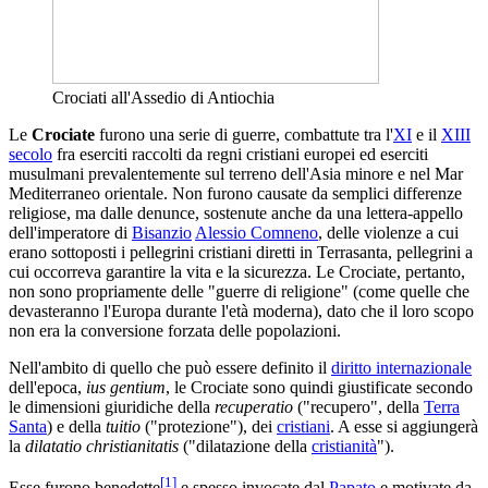
Crociati all'Assedio di Antiochia
Le
Crociate
furono una serie di guerre, combattute tra l'
XI
e il
XIII
secolo
fra eserciti raccolti da regni cristiani europei ed eserciti
musulmani prevalentemente sul terreno dell'Asia minore e nel Mar
Mediterraneo orientale. Non furono causate da semplici differenze
religiose, ma dalle denunce, sostenute anche da una lettera-appello
dell'imperatore di
Bisanzio
Alessio Comneno
, delle violenze a cui
erano sottoposti i pellegrini cristiani diretti in Terrasanta, pellegrini a
cui occorreva garantire la vita e la sicurezza. Le Crociate, pertanto,
non sono propriamente delle "guerre di religione" (come quelle che
devasteranno l'Europa durante l'età moderna), dato che il loro scopo
non era la conversione forzata delle popolazioni.
Nell'ambito di quello che può essere definito il
diritto internazionale
dell'epoca,
ius gentium
, le Crociate sono quindi giustificate secondo
le dimensioni giuridiche della
recuperatio
("recupero", della
Terra
Santa
) e della
tuitio
("protezione"), dei
cristiani
. A esse si aggiungerà
la
dilatatio christianitatis
("dilatazione della
cristianità
").
[
1
]
Esse furono benedette
e spesso invocate dal
Papato
e motivate da