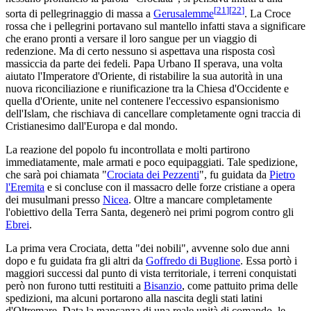
[
21
]
[
22
]
sorta di pellegrinaggio di massa a
Gerusalemme
. La Croce
rossa che i pellegrini portavano sul mantello infatti stava a significare
che erano pronti a versare il loro sangue per un viaggio di
redenzione. Ma di certo nessuno si aspettava una risposta così
massiccia da parte dei fedeli. Papa Urbano II sperava, una volta
aiutato l'Imperatore d'Oriente, di ristabilire la sua autorità in una
nuova riconciliazione e riunificazione tra la Chiesa d'Occidente e
quella d'Oriente, unite nel contenere l'eccessivo espansionismo
dell'Islam, che rischiava di cancellare completamente ogni traccia di
Cristianesimo dall'Europa e dal mondo.
La reazione del popolo fu incontrollata e molti partirono
immediatamente, male armati e poco equipaggiati. Tale spedizione,
che sarà poi chiamata "
Crociata dei Pezzenti
", fu guidata da
Pietro
l'Eremita
e si concluse con il massacro delle forze cristiane a opera
dei musulmani presso
Nicea
. Oltre a mancare completamente
l'obiettivo della Terra Santa, degenerò nei primi pogrom contro gli
Ebrei
.
La prima vera Crociata, detta "dei nobili", avvenne solo due anni
dopo e fu guidata fra gli altri da
Goffredo di Buglione
. Essa portò i
maggiori successi dal punto di vista territoriale, i terreni conquistati
però non furono tutti restituiti a
Bisanzio
, come pattuito prima delle
spedizioni, ma alcuni portarono alla nascita degli stati latini
d'Oltremare. Data la mancanza di una reale unità di comando, le