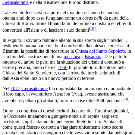
Gerusalemme
e della Risurrezione furono distrutte.
Tale evento fece così scalpore nel mondo cristiano che ancora
ottanta anni dopo esso fu agitato come un
casus belli
da parte della
Chiesa di Roma. Infine l'Imam fatimide ordinò a cristiani ed ebrei di
[
19
]
convertirsi all'Islam o di lasciare i suoi domini
.
In seguito il sovrano fatimide allentò la sua stretta sugli "infedeli",
restituendo buona parte dei beni confiscati alla chiesa e concesse ai
Bizantini la possibilità di ricostruire la
Chiesa del Santo Sepolcro
, in
cambio della costruzione di una
moschea
a
Bisanzio
. Tale patto fu
onorato da ambo le parti ma la situazione dei cristiani continuò a
essere precaria, tanto che nel
1056
fu proibito loro di entrare nella
Chiesa del Santo Sepolcro e, con l'arrivo dei turchi selgiuchidi
dall'Asia ebbe inizio un nuovo periodo di terrore.
Nel
1077
Gerusalemme
fu conquistata dai turcomanni e, nonostante
il loro capo, l'avventuriero Atsız ibn Uvaq, avesse assicurato che
[
20
]
avrebbe rispettato gli abitanti, furono uccise oltre 3000 persone
.
Dopo la conquista di questi territori da parte dei Turchi selgiuchidi,
in Occidente iniziarono a giungere notizie di rapine, sequestri,
uccisioni, stupri a danno dei pellegrini diretti in Terra Santa e di
come questi fossero costretti a viaggiare unicamente sotto scorta
armata Certi storici sostengono che le vessazioni subite dai pellegrini