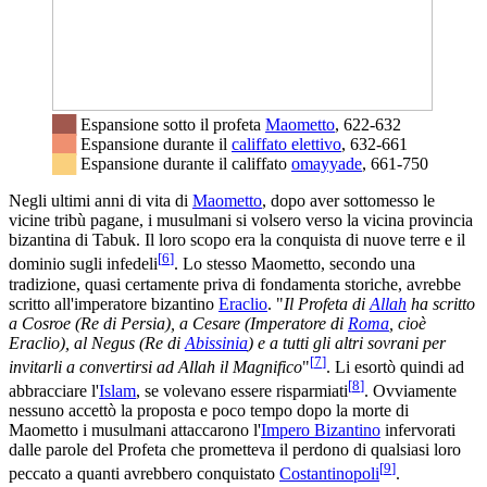
██
Espansione sotto il profeta
Maometto
, 622-632
██
Espansione durante il
califfato elettivo
, 632-661
██
Espansione durante il califfato
omayyade
, 661-750
Negli ultimi anni di vita di
Maometto
, dopo aver sottomesso le
vicine tribù pagane, i musulmani si volsero verso la vicina provincia
bizantina di Tabuk. Il loro scopo era la conquista di nuove terre e il
[
6
]
dominio sugli infedeli
. Lo stesso Maometto, secondo una
tradizione, quasi certamente priva di fondamenta storiche, avrebbe
scritto all'imperatore bizantino
Eraclio
. "
Il Profeta di
Allah
ha scritto
a Cosroe (Re di Persia), a Cesare (Imperatore di
Roma
, cioè
Eraclio), al Negus (Re di
Abissinia
) e a tutti gli altri sovrani per
[
7
]
invitarli a convertirsi ad Allah il Magnifico
"
. Li esortò quindi ad
[
8
]
abbracciare l'
Islam
, se volevano essere risparmiati
. Ovviamente
nessuno accettò la proposta e poco tempo dopo la morte di
Maometto i musulmani attaccarono l'
Impero Bizantino
infervorati
dalle parole del Profeta che prometteva il perdono di qualsiasi loro
[
9
]
peccato a quanti avrebbero conquistato
Costantinopoli
.