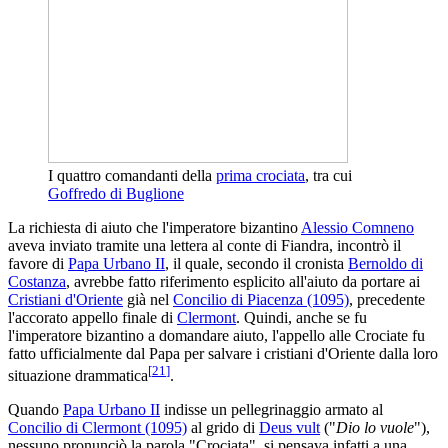
I quattro comandanti della
prima crociata
, tra cui
Goffredo di Buglione
La richiesta di aiuto che l'imperatore bizantino
Alessio Comneno
aveva inviato tramite una lettera al conte di Fiandra, incontrò il
favore di
Papa Urbano II
, il quale, secondo il cronista
Bernoldo di
Costanza
, avrebbe fatto riferimento esplicito all'aiuto da portare ai
Cristiani d'Oriente
già nel
Concilio di Piacenza (1095)
, precedente
l'accorato appello finale di
Clermont
. Quindi, anche se fu
l'imperatore bizantino a domandare aiuto, l'appello alle Crociate fu
fatto ufficialmente dal Papa per salvare i cristiani d'Oriente dalla loro
[
21
]
situazione drammatica
.
Quando
Papa Urbano II
indisse un pellegrinaggio armato al
Concilio di Clermont (1095)
al grido di
Deus vult
("
Dio lo vuole
"),
nessuno pronunciò la parola "Crociata", si pensava infatti a una