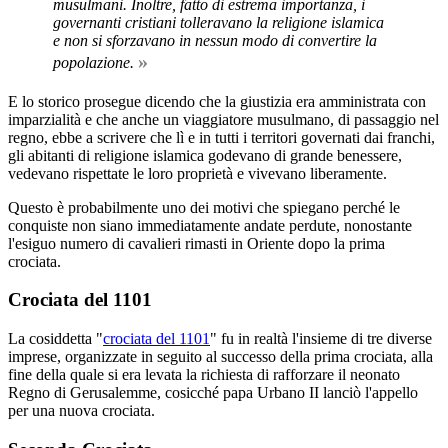
musulmani. Inoltre, fatto di estrema importanza, i
governanti cristiani tolleravano la religione islamica
e non si sforzavano in nessun modo di convertire la
»
popolazione.
E lo storico prosegue dicendo che la giustizia era amministrata con
imparzialità e che anche un viaggiatore musulmano, di passaggio nel
regno, ebbe a scrivere che lì e in tutti i territori governati dai franchi,
gli abitanti di religione islamica godevano di grande benessere,
vedevano rispettate le loro proprietà e vivevano liberamente.
Questo è probabilmente uno dei motivi che spiegano perché le
conquiste non siano immediatamente andate perdute, nonostante
l'esiguo numero di cavalieri rimasti in Oriente dopo la prima
crociata.
Crociata del 1101
La cosiddetta "
crociata del 1101
" fu in realtà l'insieme di tre diverse
imprese, organizzate in seguito al successo della prima crociata, alla
fine della quale si era levata la richiesta di rafforzare il neonato
Regno di Gerusalemme
, cosicché papa Urbano II lanciò l'appello
per una nuova crociata.