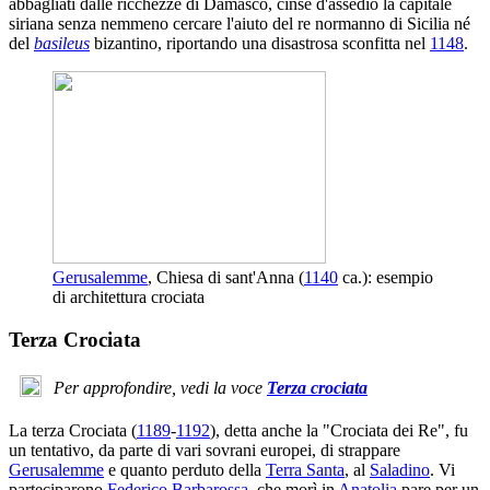
abbagliati dalle ricchezze di Damasco, cinse d'assedio la capitale
siriana senza nemmeno cercare l'aiuto del re normanno di Sicilia né
del
basileus
bizantino, riportando una disastrosa sconfitta nel
1148
.
Gerusalemme
, Chiesa di sant'Anna (
1140
ca.): esempio
di architettura crociata
Terza Crociata
Per approfondire, vedi la voce
Terza crociata
La terza Crociata (
1189
-
1192
), detta anche la "Crociata dei Re", fu
un tentativo, da parte di vari sovrani europei, di strappare
Gerusalemme
e quanto perduto della
Terra Santa
, al
Saladino
. Vi
parteciparono
Federico Barbarossa
, che morì in
Anatolia
pare per un