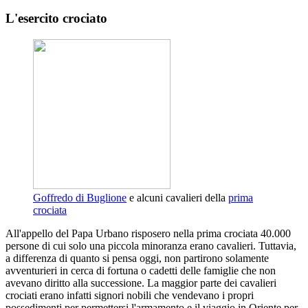
L'esercito crociato
Goffredo di Buglione
e alcuni cavalieri della
prima
crociata
All'appello del Papa Urbano risposero nella prima crociata 40.000
persone di cui solo una piccola minoranza erano cavalieri. Tuttavia,
a differenza di quanto si pensa oggi, non partirono solamente
avventurieri in cerca di fortuna o cadetti delle famiglie che non
avevano diritto alla successione. La maggior parte dei cavalieri
crociati erano infatti signori nobili che vendevano i propri
possedimenti per permettersi l'armamento e il viaggio in Oriente per