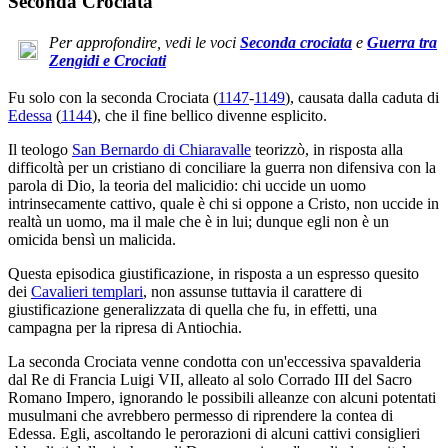
Seconda Crociata
Per approfondire, vedi le voci
Seconda crociata
e
Guerra tra
Zengidi e Crociati
Fu solo con la seconda Crociata (
1147
-
1149
), causata dalla caduta di
Edessa
(
1144
), che il fine bellico divenne esplicito.
Il teologo
San Bernardo di Chiaravalle
teorizzò, in risposta alla
difficoltà per un cristiano di conciliare la guerra non difensiva con la
parola di Dio, la teoria del malicidio: chi uccide un uomo
intrinsecamente cattivo, quale è chi si oppone a Cristo, non uccide in
realtà un uomo, ma il male che è in lui; dunque egli non è un
omicida bensì un malicida.
Questa episodica giustificazione, in risposta a un espresso quesito
dei
Cavalieri templari
, non assunse tuttavia il carattere di
giustificazione generalizzata di quella che fu, in effetti, una
campagna per la ripresa di Antiochia.
La seconda Crociata venne condotta con un'eccessiva spavalderia
dal Re di Francia Luigi VII, alleato al solo Corrado III del Sacro
Romano Impero, ignorando le possibili alleanze con alcuni potentati
musulmani che avrebbero permesso di riprendere la contea di
Edessa. Egli, ascoltando le perorazioni di alcuni cattivi consiglieri