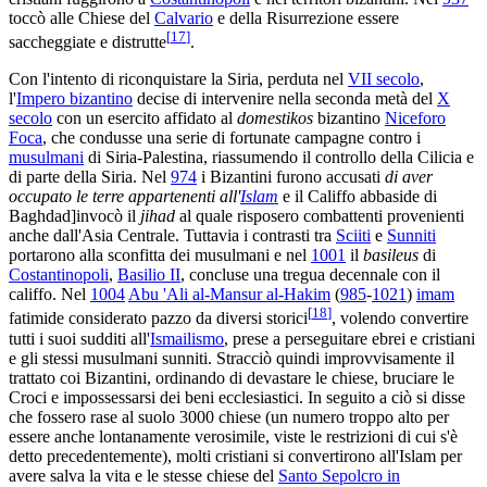
toccò alle Chiese del
Calvario
e della Risurrezione essere
[
17
]
saccheggiate e distrutte
.
Con l'intento di riconquistare la Siria, perduta nel
VII secolo
,
l'
Impero bizantino
decise di intervenire nella seconda metà del
X
secolo
con un esercito affidato al
domestikos
bizantino
Niceforo
Foca
, che condusse una serie di fortunate campagne contro i
musulmani
di Siria-Palestina, riassumendo il controllo della Cilicia e
di parte della Siria. Nel
974
i Bizantini furono accusati
di aver
occupato le terre appartenenti all'
Islam
e il Califfo abbaside di
Baghdad]invocò il
jihad
al quale risposero combattenti provenienti
anche dall'Asia Centrale. Tuttavia i contrasti tra
Sciiti
e
Sunniti
portarono alla sconfitta dei musulmani e nel
1001
il
basileus
di
Costantinopoli
,
Basilio II
, concluse una tregua decennale con il
califfo. Nel
1004
Abu 'Ali al-Mansur al-Hakim
(
985
-
1021
)
imam
[
18
]
fatimide considerato pazzo da diversi storici
, volendo convertire
tutti i suoi sudditi all'
Ismailismo
, prese a perseguitare ebrei e cristiani
e gli stessi musulmani sunniti. Stracciò quindi improvvisamente il
trattato coi Bizantini, ordinando di devastare le chiese, bruciare le
Croci e impossessarsi dei beni ecclesiastici. In seguito a ciò si disse
che fossero rase al suolo 3000 chiese (un numero troppo alto per
essere anche lontanamente verosimile, viste le restrizioni di cui s'è
detto precedentemente), molti cristiani si convertirono all'Islam per
avere salva la vita e le stesse chiese del
Santo Sepolcro in