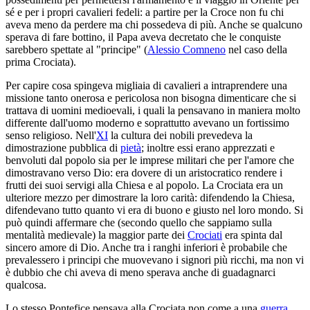
sé e per i propri cavalieri fedeli: a partire per la Croce non fu chi
aveva meno da perdere ma chi possedeva di più. Anche se qualcuno
sperava di fare bottino, il Papa aveva decretato che le conquiste
sarebbero spettate al "principe" (
Alessio Comneno
nel caso della
prima Crociata).
Per capire cosa spingeva migliaia di cavalieri a intraprendere una
missione tanto onerosa e pericolosa non bisogna dimenticare che si
trattava di uomini medioevali, i quali la pensavano in maniera molto
differente dall'uomo moderno e soprattutto avevano un fortissimo
senso religioso. Nell'
XI
la cultura dei nobili prevedeva la
dimostrazione pubblica di
pietà
; inoltre essi erano apprezzati e
benvoluti dal popolo sia per le imprese militari che per l'amore che
dimostravano verso Dio: era dovere di un aristocratico rendere i
frutti dei suoi servigi alla Chiesa e al popolo. La Crociata era un
ulteriore mezzo per dimostrare la loro carità: difendendo la Chiesa,
difendevano tutto quanto vi era di buono e giusto nel loro mondo. Si
può quindi affermare che (secondo quello che sappiamo sulla
mentalità medievale) la maggior parte dei
Crociati
era spinta dal
sincero amore di Dio. Anche tra i ranghi inferiori è probabile che
prevalessero i principi che muovevano i signori più ricchi, ma non vi
è dubbio che chi aveva di meno sperava anche di guadagnarci
qualcosa.
Lo stesso Pontefice pensava alla Crociata non come a una
guerra