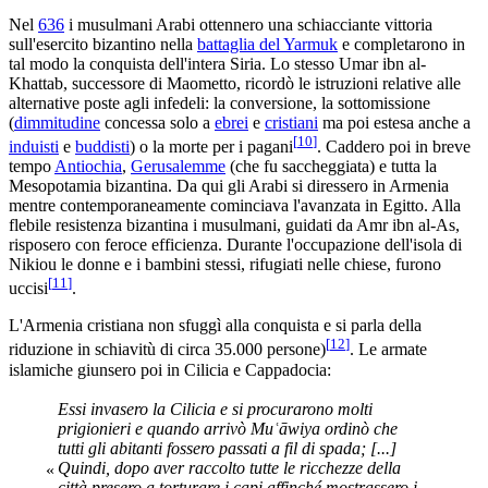
Nel
636
i musulmani Arabi ottennero una schiacciante vittoria
sull'esercito bizantino nella
battaglia del Yarmuk
e completarono in
tal modo la conquista dell'intera Siria. Lo stesso Umar ibn al-
Khattab, successore di Maometto, ricordò le istruzioni relative alle
alternative poste agli infedeli: la conversione, la sottomissione
(
dimmitudine
concessa solo a
ebrei
e
cristiani
ma poi estesa anche a
[
10
]
induisti
e
buddisti
) o la morte per i pagani
. Caddero poi in breve
tempo
Antiochia
,
Gerusalemme
(che fu saccheggiata) e tutta la
Mesopotamia bizantina. Da qui gli Arabi si diressero in Armenia
mentre contemporaneamente cominciava l'avanzata in Egitto. Alla
flebile resistenza bizantina i musulmani, guidati da Amr ibn al-As,
risposero con feroce efficienza. Durante l'occupazione dell'isola di
Nikiou le donne e i bambini stessi, rifugiati nelle chiese, furono
[
11
]
uccisi
.
L'Armenia cristiana non sfuggì alla conquista e si parla della
[
12
]
riduzione in schiavitù di circa 35.000 persone)
. Le armate
islamiche giunsero poi in Cilicia e Cappadocia:
Essi invasero la Cilicia e si procurarono molti
prigionieri e quando arrivò Muʿāwiya ordinò che
tutti gli abitanti fossero passati a fil di spada; [...]
Quindi, dopo aver raccolto tutte le ricchezze della
«
città presero a torturare i capi affinché mostrassero i