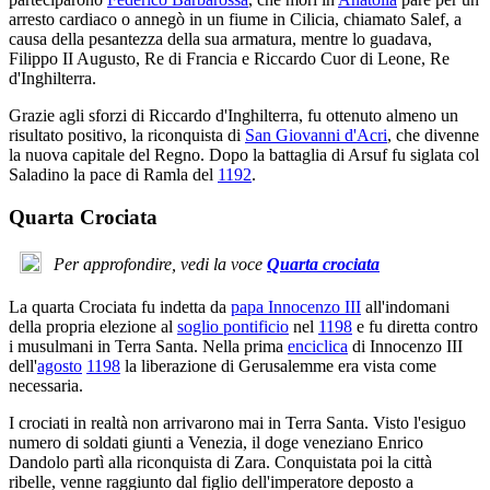
arresto cardiaco o annegò in un fiume in Cilicia, chiamato Salef, a
causa della pesantezza della sua armatura, mentre lo guadava,
Filippo II Augusto, Re di Francia e Riccardo Cuor di Leone, Re
d'Inghilterra.
Grazie agli sforzi di Riccardo d'Inghilterra, fu ottenuto almeno un
risultato positivo, la riconquista di
San Giovanni d'Acri
, che divenne
la nuova capitale del Regno. Dopo la battaglia di Arsuf fu siglata col
Saladino la pace di Ramla del
1192
.
Quarta Crociata
Per approfondire, vedi la voce
Quarta crociata
La quarta Crociata fu indetta da
papa Innocenzo III
all'indomani
della propria elezione al
soglio pontificio
nel
1198
e fu diretta contro
i musulmani in Terra Santa. Nella prima
enciclica
di Innocenzo III
dell'
agosto
1198
la liberazione di Gerusalemme era vista come
necessaria.
I crociati in realtà non arrivarono mai in Terra Santa. Visto l'esiguo
numero di soldati giunti a Venezia, il doge veneziano Enrico
Dandolo partì alla riconquista di Zara. Conquistata poi la città
ribelle, venne raggiunto dal figlio dell'imperatore deposto a