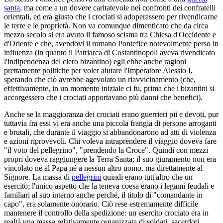
santa
, ma come a un dovere caritatevole nei confronti dei confratelli
orientali, ed era giusto che i crociati si adoperassero per rivendicarne
le terre e le proprietà. Non va comunque dimenticato che da circa
mezzo secolo si era avuto il famoso scisma tra Chiesa d'Occidente e
d'Oriente e che, avendovi il romano Pontefice notevolmente perso in
influenza (in quanto il Patriarca di Costantinopoli aveva rivendicato
l'indipendenza del clero bizantino) egli ebbe anche ragioni
prettamente politiche per voler aiutare l'Imperatore Alessio I,
sperando che ciò avrebbe agevolato un riavvicinamento (che,
effettivamente, in un momento iniziale ci fu, prima che i bizantini si
accorgessero che i crociati apportavano più danni che benefici).
Anche se la maggioranza dei crociati erano guerrieri pii e devoti, pur
tuttavia fra essi vi era anche una piccola frangia di persone arroganti
e brutali, che durante il viaggio si abbandonarono ad atti di violenza
e azioni riprovevoli. Chi voleva intraprendere il viaggio doveva fare
"il voto del pellegrino", "prendendo la Croce". Quindi con mezzi
propri doveva raggiungere la Terra Santa; il suo giuramento non era
vincolato né al Papa né a nessun altro uomo, ma direttamente al
Signore. La massa di
pellegrini
quindi erano tutt'altro che un
esercito; l'unico aspetto che la teneva coesa erano i legami feudali e
familiari al suo interno anche perché, il titolo di "comandante in
capo", era solamente onorario. Ciò rese estremamente difficile
mantenere il controllo della spedizione: un esercito crociato era in
realtà una massa relativamente organizzata di soldati, sacerdoti,