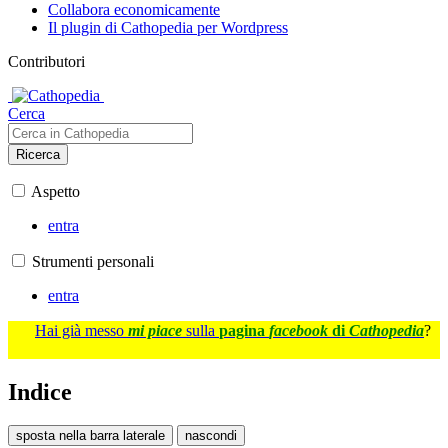
Collabora economicamente
Il plugin di Cathopedia per Wordpress
Contributori
Cerca
Ricerca
Aspetto
entra
Strumenti personali
entra
Hai già messo
mi piace
sulla
pagina
facebook
di
Cathopedia
?
Indice
sposta nella barra laterale
nascondi