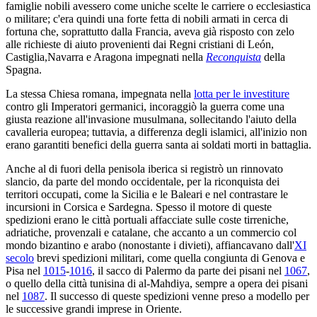
famiglie nobili avessero come uniche scelte le carriere o ecclesiastica
o militare; c'era quindi una forte fetta di nobili armati in cerca di
fortuna che, soprattutto dalla Francia, aveva già risposto con zelo
alle richieste di aiuto provenienti dai Regni cristiani di León,
Castiglia,Navarra e Aragona impegnati nella
Reconquista
della
Spagna.
La stessa Chiesa romana, impegnata nella
lotta per le investiture
contro gli Imperatori germanici, incoraggiò la guerra come una
giusta reazione all'invasione musulmana, sollecitando l'aiuto della
cavalleria europea; tuttavia, a differenza degli islamici, all'inizio non
erano garantiti benefici della guerra santa ai soldati morti in battaglia.
Anche al di fuori della penisola iberica si registrò un rinnovato
slancio, da parte del mondo occidentale, per la riconquista dei
territori occupati, come la Sicilia e le Baleari e nel contrastare le
incursioni in Corsica e Sardegna. Spesso il motore di queste
spedizioni erano le città portuali affacciate sulle coste tirreniche,
adriatiche, provenzali e catalane, che accanto a un commercio col
mondo bizantino e arabo (nonostante i divieti), affiancavano dall'
XI
secolo
brevi spedizioni militari, come quella congiunta di Genova e
Pisa nel
1015
-
1016
, il sacco di Palermo da parte dei pisani nel
1067
,
o quello della città tunisina di al-Mahdiya, sempre a opera dei pisani
nel
1087
. Il successo di queste spedizioni venne preso a modello per
le successive grandi imprese in Oriente.