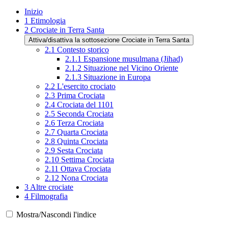
Inizio
1
Etimologia
2
Crociate in Terra Santa
Attiva/disattiva la sottosezione Crociate in Terra Santa
2.1
Contesto storico
2.1.1
Espansione musulmana (Jihad)
2.1.2
Situazione nel Vicino Oriente
2.1.3
Situazione in Europa
2.2
L'esercito crociato
2.3
Prima Crociata
2.4
Crociata del 1101
2.5
Seconda Crociata
2.6
Terza Crociata
2.7
Quarta Crociata
2.8
Quinta Crociata
2.9
Sesta Crociata
2.10
Settima Crociata
2.11
Ottava Crociata
2.12
Nona Crociata
3
Altre crociate
4
Filmografia
Mostra/Nascondi l'indice