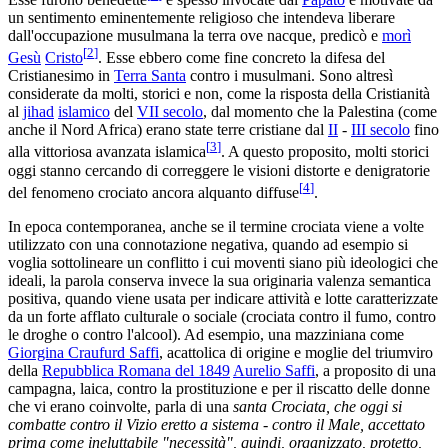
un sentimento eminentemente religioso che intendeva liberare
dall'occupazione musulmana la terra ove nacque, predicò e
morì
[
2
]
Gesù
Cristo
. Esse ebbero come fine concreto la difesa del
Cristianesimo in
Terra Santa
contro i musulmani. Sono altresì
considerate da molti, storici e non, come la risposta della Cristianità
al
jihad
islamico
del
VII secolo
, dal momento che la Palestina (come
anche il Nord Africa) erano state terre cristiane dal
II
-
III secolo
fino
[
3
]
alla vittoriosa avanzata islamica
. A questo proposito, molti storici
oggi stanno cercando di correggere le visioni distorte e denigratorie
[
4
]
del fenomeno crociato ancora alquanto diffuse
.
In epoca contemporanea, anche se il termine crociata viene a volte
utilizzato con una connotazione negativa, quando ad esempio si
voglia sottolineare un conflitto i cui moventi siano più ideologici che
ideali, la parola conserva invece la sua originaria valenza semantica
positiva, quando viene usata per indicare attività e lotte caratterizzate
da un forte afflato culturale o sociale (crociata contro il fumo, contro
le droghe o contro l'alcool). Ad esempio, una mazziniana come
Giorgina Craufurd Saffi
, acattolica di origine e moglie del triumviro
della
Repubblica Romana del 1849
Aurelio Saffi
, a proposito di una
campagna, laica, contro la prostituzione e per il riscatto delle donne
che vi erano coinvolte, parla di una
santa Crociata, che oggi si
combatte contro il Vizio eretto a sistema - contro il Male, accettato
prima come ineluttabile "necessità", quindi, organizzato, protetto,