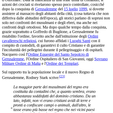
azioni dei crociati si rivelarono spesso poco controllate, cosicché
dopo la conquista di
Gerusalemme
del
15 luglio
1099
, si dovette
assistere al massacro degli abitanti della città, (cosa tuttavia che non
differiva dalle abitudini dell'epoca), gli storici parlano di soprusi non
solo nei confronti dei musulmani e degli ebrei, ma anche nei
confronti degli ortodossi. Ma dopo qualche tempo dalla conquista,
grazie soprattutto a Goffredo di Buglione, a Gerusalemme fu
ristabilito l'ordine, favorito anche dall'istituzione degli
Ordini
cavallereschi religiosi
, cui furono affidati i
Luoghi Santi
con il
compito di custodirli, di garantirvi il culto Cristiano e di garantire
l'incolumità dei pellegrini durante il pellegrinaggio e di ospitarli.
Nacquero così l'
Ordine Equestre del Santo Sepolcro di
Gerusalemme
, l'Ordine Ospitaliero di San Giovanni, oggi
Sovrano
Militare Ordine di Malta
e l'
Ordine dei Templari
.
Sul rapporto tra la popolazione locale e il nuovo Regno di
[
23
]
Gerusalemme, Rodney Stark scrive:
La maggior parte dei musulmani del regno era
costituita da contadini che, a quanto sembra, erano
abbastanza soddisfatti del dominio cristiano. Da un
lato, infatti, non vi erano cristiani avidi di terre e
pronti a confiscare campi o animali, dall'altro, le
«
tasse erano più basse nel regno che nei vicini paesi