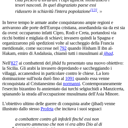
tesori nascosti. In quel disgraziato paese essi
[
13
]
»
ridussero in schiavitù l'intera popolazione
.
In breve tempo le armate arabe conquistarono ampie regioni e
arrivarono alle porte dell'Europa cristiana, assediandola sia da est sia
da ovest: occuparono infatti Cipro, Rodi e Creta, portandosi via
ricchi bottini e migliaia di schiavi; invasero quindi la Spagna e
organizzarono più spedizioni volte al saccheggio della Francia
meridionale, come successe nel
792
quando Hisham II ibn al-
Hakam, emiro di Andalusia, chiamò tutti i musulmani al
jihad
.
Nell'
827
ai combattenti del
jihād
fu presentato una nuovo obiettivo:
la Sicilia. Gli arabi la invasero depredando e saccheggiando i
villaggi, accanendosi in particolare contro le chiese. La loro
dominazione sull'isola durò fino al
1091
quando essa venne
riconquistata al Cristianesimo dai
normanni
. Contemporaneamente
l'esercito bizantino fu annientato dai turchi selgiuchidi a Manzicerta,
spianando la strada all'occupazione musulmana dell'Asia Minore.
L'obiettivo ultimo delle guerre di conquista arabe (jihad) venne
illustrato dallo stesso
Profeta
che incitava i suoi seguaci
a combattere contro gli infedeli finché essi non
avessero ammesso che non vi era altro Dio al di
«