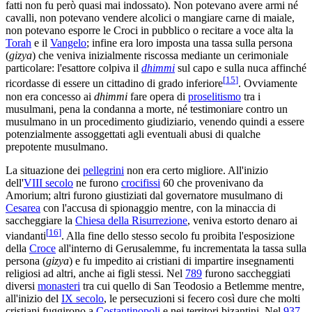
fatti non fu però quasi mai indossato). Non potevano avere armi né
cavalli, non potevano vendere alcolici o mangiare carne di maiale,
non potevano esporre le Croci in pubblico o recitare a voce alta la
Torah
e il
Vangelo
; infine era loro imposta una tassa sulla persona
(
gizya
) che veniva inizialmente riscossa mediante un cerimoniale
particolare: l'esattore colpiva il
dhimmi
sul capo e sulla nuca affinché
[
15
]
ricordasse di essere un cittadino di grado inferiore
. Ovviamente
non era concesso ai
dhimmi
fare opera di
proselitismo
tra i
musulmani, pena la condanna a morte, né testimoniare contro un
musulmano in un procedimento giudiziario, venendo quindi a essere
potenzialmente assoggettati agli eventuali abusi di qualche
prepotente musulmano.
La situazione dei
pellegrini
non era certo migliore. All'inizio
dell'
VIII secolo
ne furono
crocifissi
60 che provenivano da
Amorium; altri furono giustiziati dal governatore musulmano di
Cesarea
con l'accusa di spionaggio mentre, con la minaccia di
saccheggiare la
Chiesa della Risurrezione
, veniva estorto denaro ai
[
16
]
viandanti
. Alla fine dello stesso secolo fu proibita l'esposizione
della
Croce
all'interno di Gerusalemme, fu incrementata la tassa sulla
persona (
gizya
) e fu impedito ai cristiani di impartire insegnamenti
religiosi ad altri, anche ai figli stessi. Nel
789
furono saccheggiati
diversi
monasteri
tra cui quello di San Teodosio a Betlemme mentre,
all'inizio del
IX secolo
, le persecuzioni si fecero così dure che molti
cristiani fuggirono a
Costantinopoli
e nei territori bizantini. Nel
937