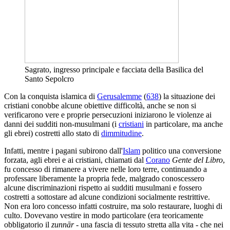
Sagrato, ingresso principale e facciata della Basilica del
Santo Sepolcro
Con la conquista islamica di
Gerusalemme
(
638
) la situazione dei
cristiani conobbe alcune obiettive difficoltà, anche se non si
verificarono vere e proprie persecuzioni iniziarono le violenze ai
danni dei sudditi non-musulmani (i
cristiani
in particolare, ma anche
gli ebrei) costretti allo stato di
dimmitudine
.
Infatti, mentre i pagani subirono dall'
Islam
politico una conversione
forzata, agli ebrei e ai cristiani, chiamati dal
Corano
Gente del Libro
,
fu concesso di rimanere a vivere nelle loro terre, continuando a
professare liberamente la propria fede, malgrado conoscessero
alcune discriminazioni rispetto ai sudditi musulmani e fossero
costretti a sottostare ad alcune condizioni socialmente restrittive.
Non era loro concesso infatti costruire, ma solo restaurare, luoghi di
culto. Dovevano vestire in modo particolare (era teoricamente
obbligatorio il
zunnār
- una fascia di tessuto stretta alla vita - che nei