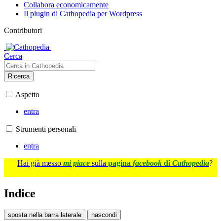
Collabora economicamente
Il plugin di Cathopedia per Wordpress
Contributori
Cerca
Ricerca
Aspetto
entra
Strumenti personali
entra
Hai già messo
mi piace
sulla
pagina
facebook
di
Cathopedia
?
Indice
sposta nella barra laterale
nascondi