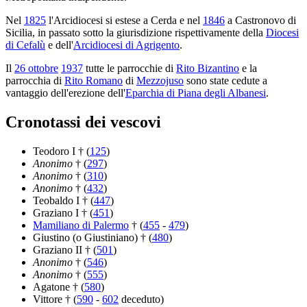
Nel
1825
l'Arcidiocesi si estese a Cerda e nel
1846
a Castronovo di
Sicilia, in passato sotto la giurisdizione rispettivamente della
Diocesi
di Cefalù
e dell'
Arcidiocesi di Agrigento
.
Il
26 ottobre
1937
tutte le parrocchie di
Rito Bizantino
e la
parrocchia di
Rito Romano
di
Mezzojuso
sono state cedute a
vantaggio dell'erezione dell'
Eparchia di Piana degli Albanesi
.
Cronotassi dei vescovi
Teodoro I † (
125
)
Anonimo
† (
297
)
Anonimo
† (
310
)
Anonimo
† (
432
)
Teobaldo I † (
447
)
Graziano I † (
451
)
Mamiliano di Palermo
† (
455
-
479
)
Giustino (o Giustiniano) † (
480
)
Graziano II † (
501
)
Anonimo
† (
546
)
Anonimo
† (
555
)
Agatone † (
580
)
Vittore † (
590
-
602
deceduto)