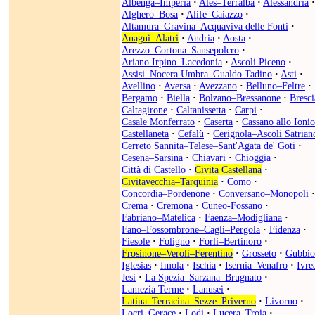
Albenga–Imperia
·
Ales–Terralba
·
Alessandria
·
Alghero–Bosa
·
Alife–Caiazzo
·
Altamura–Gravina–Acquaviva delle Fonti
·
Anagni–Alatri
·
Andria
·
Aosta
·
Arezzo–Cortona–Sansepolcro
·
Ariano Irpino–Lacedonia
·
Ascoli Piceno
·
Assisi–Nocera Umbra–Gualdo Tadino
·
Asti
·
Avellino
·
Aversa
·
Avezzano
·
Belluno–Feltre
·
Bergamo
·
Biella
·
Bolzano–Bressanone
·
Bresci
Caltagirone
·
Caltanissetta
·
Carpi
·
Casale Monferrato
·
Caserta
·
Cassano allo Ionio
Castellaneta
·
Cefalù
·
Cerignola–Ascoli Satrian
Cerreto Sannita–Telese–Sant'Agata de' Goti
·
Cesena–Sarsina
·
Chiavari
·
Chioggia
·
Città di Castello
·
Civita Castellana
·
Civitavecchia–Tarquinia
·
Como
·
Concordia–Pordenone
·
Conversano–Monopoli
·
Crema
·
Cremona
·
Cuneo-Fossano
·
Fabriano–Matelica
·
Faenza–Modigliana
·
Fano–Fossombrone–Cagli–Pergola
·
Fidenza
·
Fiesole
·
Foligno
·
Forlì–Bertinoro
·
Frosinone–Veroli–Ferentino
·
Grosseto
·
Gubbio
Iglesias
·
Imola
·
Ischia
·
Isernia–Venafro
·
Ivre
Jesi
·
La Spezia–Sarzana–Brugnato
·
Lamezia Terme
·
Lanusei
·
Latina–Terracina–Sezze–Priverno
·
Livorno
·
Locri–Gerace
·
Lodi
·
Lucera–Troia
·