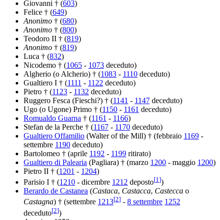
Giovanni † (
603
)
Felice † (
649
)
Anonimo
† (
680
)
Anonimo
† (
800
)
Teodoro II † (
819
)
Anonimo
† (
819
)
Luca † (
832
)
Nicodemo † (
1065
-
1073
deceduto)
Algherio (o Alcherio) † (
1083
-
1110
deceduto)
Gualtiero I † (
1111
-
1122
deceduto)
Pietro † (
1123
-
1132
deceduto)
Ruggero Fesca (Fieschi?) † (
1141
-
1147
deceduto)
Ugo (o Ugone) Primo † (
1150
-
1161
deceduto)
Romualdo Guarna
† (
1161
-
1166
)
Stefan de la Perche † (
1167
-
1170
deceduto)
Gualtiero Offamilio
(Walter of the Mill) † (febbraio
1169
-
settembre
1190
deceduto)
Bartolomeo † (aprile
1192
-
1199
ritirato)
Gualtiero di Palearia
(Pagliara) † (marzo
1200
- maggio
1200
)
Pietro II † (
1201
-
1204
)
[
1
]
Parisio I † (
1210
- dicembre
1212
deposto
)
Berardo de Castanea
(
Castaca
,
Castacca
,
Castecca
o
[
2
]
Castagna
) † (settembre
1213
-
8 settembre
1252
[
2
]
deceduto
)