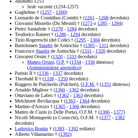
Anonimo
1253
Sede vacante (1254-1257)
Guglielmo † (
1257
-
1260
)
Leonardo de Comitibus (Comiti) † (
1261
-
1268
deceduto)
Giovanni Misnelio (Du Mesnil) † (
1273
o
1285
-
1294
)
Pietro Santafede † (
1278
-
1284
deceduto)
Teodorico Raineri † (
1286
-
1294
deceduto)
Tizio Rogereschi (del Colle) † (
1295
-
1304
deceduto)
Bartolomeo
Staufer
de Antiochia † (
1305
-
1311
deceduto)
Francesco
Staufer
de Antiochia † (
1311
-
1320
deceduto)
Giovanni Orsini † (
1320
-
1333
deceduto)
Matteo Orsini
,
O.P.
† (
1334
-
1336
dimesso)
(
Amministratore apostolico
)
Parisio II † (
1336
-
1337
deceduto)
Theobald II † (
1338
-
1350
deceduto)
Ruggero de Pulcheriis (Pulcheri),
O.F.M.
† (
1351
dimesso)
Arnaldo Migliore † (
1360
-
1362
deceduto)
Ottaviano de Labro † (
1362
-
1363
deceduto)
Melchiorre Bevilacqua † (
1363
-
1364
deceduto)
Martino d'Arezzo † (
1365
-
1366
deceduto)
Matteo de Cunis (o Delle Porta), O.F.M. † (
1366
-
1377
)
Nicolò Montaperto (o Cosucchi), O.F.M. † (
1377
-
1382
deceduto)
Ludovico Bonito
† (
1383
-
1392
esiliato)
Alberto Villamarino † (
1392
)