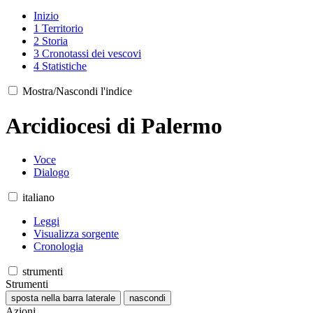
Inizio
1
Territorio
2
Storia
3
Cronotassi dei vescovi
4
Statistiche
Mostra/Nascondi l'indice
Arcidiocesi di Palermo
Voce
Dialogo
italiano
Leggi
Visualizza sorgente
Cronologia
strumenti
Strumenti
sposta nella barra laterale
nascondi
Azioni