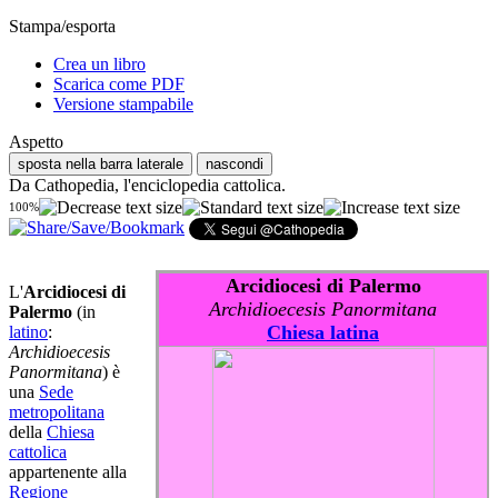
Stampa/esporta
Crea un libro
Scarica come PDF
Versione stampabile
Aspetto
sposta nella barra laterale
nascondi
Da Cathopedia, l'enciclopedia cattolica.
100%
Arcidiocesi di Palermo
L'
Arcidiocesi di
Archidioecesis Panormitana
Palermo
(in
Chiesa latina
latino
:
Archidioecesis
Panormitana
) è
una
Sede
metropolitana
della
Chiesa
cattolica
appartenente alla
Regione