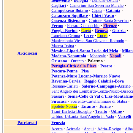
Benevento
·
Bologna
·
Brindisi-Ostuni
·
Cagliari
·
Camerino-San Severino Marche
·
Campobasso-Boiano
·
Capua
·
Catania
·
Catanzaro-Squillace
·
Chieti-Vasto
·
Cosenza-Bisignano
·
Crotone-Santa Severina
·
Fermo
·
Ferrara-Comacchio
·
Firenze
·
Foggia-Bovino
·
Gaeta
·
Genova
·
Gorizia
·
Lanciano-Ortona
·
Lecce
·
Lucca
·
Manfredonia-Vieste-San Giovanni Rotondo
·
Matera-Irsina
·
Messina-Lipari-Santa Lucia del Mela
·
Milan
Arcidiocesi
Modena-Nonantola
·
Monreale
·
Napoli
·
Oristano
·
Otranto
·
Palermo
·
Perugia-Città della Pieve
·
Pesaro
·
Pescara-Penne
·
Pisa
·
Potenza-Muro Lucano-Marsico Nuovo
·
Ravenna-Cervia
·
Reggio Calabria-Bova
·
Rossano-Cariati
·
Salerno-Campagna-Acerno
Sant'Angelo dei Lombardi-Conza-Nusco-Bisacci
Sassari
·
Siena-Colle di Val d'Elsa-Montalcin
Siracusa
·
Sorrento-Castellammare di Stabia
·
Spoleto-Norcia
·
Taranto
·
Torino
·
Trani-Barletta-Bisceglie
·
Trento
·
Udine
·
Urbino-Urbania-Sant'Angelo in Vado
·
Vercelli
Patriarcati
Venezia
Acerra
·
Acireale
·
Acqui
·
Adria–Rovigo
·
Alba