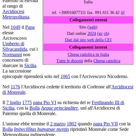
Palermo fu elevata
Italia
al rango di
Arcidiocesi
tel. +390916077111 fax. 091.611.36.42
@
Metropolitana
.
Collegamenti esterni
Sito (
web
)
Nel
1049
il
Papa
elesse
Dati online
2024
(
gc
ch
)
Arcivescovo
Dati dal sito web della CEI
Umberto di
Collegamenti interni
Silvacandida
, cui i
Chiesa cattolica in Italia
Normanni
non
concessero di
Tutte le diocesi
della
Chiesa cattolica
sbarcare in
Sicilia
.
La successione
episcopale riprenderà solo nel
1065
con l'Arcivescovo Nicodemo.
Nel
1176
l'Arcidiocesi cedette il territorio di Corleone all'
Arcidiocesi
di Monreale
.
Il
7 luglio
1775
papa Pio VI
su richiesta del re
Ferdinando III di
Sicilia
, con la
Bolla
Aeque principaliter
, unì all'Arcidiocesi di
Palermo quella di Monreale.
L'unione ebbe termine il
2 marzo
1802
quando
papa Pio VII
con la
Bolla
Imbecillitas humanae mentis
ripristinò Monreale come Sede
Metropolitana indipendente.