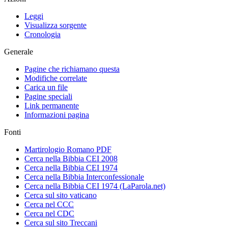
Leggi
Visualizza sorgente
Cronologia
Generale
Pagine che richiamano questa
Modifiche correlate
Carica un file
Pagine speciali
Link permanente
Informazioni pagina
Fonti
Martirologio Romano PDF
Cerca nella Bibbia CEI 2008
Cerca nella Bibbia CEI 1974
Cerca nella Bibbia Interconfessionale
Cerca nella Bibbia CEI 1974 (LaParola.net)
Cerca sul sito vaticano
Cerca nel CCC
Cerca nel CDC
Cerca sul sito Treccani