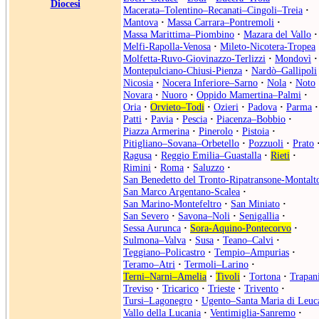
Diocesi
Macerata–Tolentino–Recanati–Cingoli–Treia
·
Mantova
·
Massa Carrara–Pontremoli
·
Massa Marittima–Piombino
·
Mazara del Vallo
·
Melfi-Rapolla-Venosa
·
Mileto-Nicotera-Tropea
Molfetta-Ruvo-Giovinazzo-Terlizzi
·
Mondovì
·
Montepulciano-Chiusi-Pienza
·
Nardò–Gallipoli
Nicosia
·
Nocera Inferiore–Sarno
·
Nola
·
Noto
Novara
·
Nuoro
·
Oppido Mamertina–Palmi
·
Oria
·
Orvieto–Todi
·
Ozieri
·
Padova
·
Parma
·
Patti
·
Pavia
·
Pescia
·
Piacenza–Bobbio
·
Piazza Armerina
·
Pinerolo
·
Pistoia
·
Pitigliano–Sovana–Orbetello
·
Pozzuoli
·
Prato
Ragusa
·
Reggio Emilia–Guastalla
·
Rieti
·
Rimini
·
Roma
·
Saluzzo
·
San Benedetto del Tronto-Ripatransone-Montalt
San Marco Argentano-Scalea
·
San Marino-Montefeltro
·
San Miniato
·
San Severo
·
Savona–Noli
·
Senigallia
·
Sessa Aurunca
·
Sora-Aquino-Pontecorvo
·
Sulmona–Valva
·
Susa
·
Teano–Calvi
·
Teggiano–Policastro
·
Tempio–Ampurias
·
Teramo–Atri
·
Termoli–Larino
·
Terni–Narni–Amelia
·
Tivoli
·
Tortona
·
Trapan
Treviso
·
Tricarico
·
Trieste
·
Trivento
·
Tursi–Lagonegro
·
Ugento–Santa Maria di Leuc
Vallo della Lucania
·
Ventimiglia-Sanremo
·