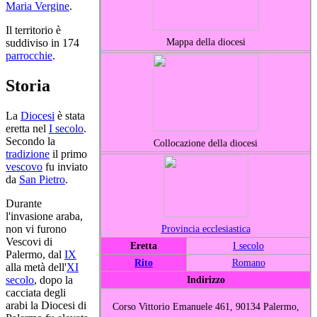
Maria Vergine
.
Il territorio è
Mappa della diocesi
suddiviso in 174
parrocchie
.
Storia
La
Diocesi
è stata
eretta nel
I secolo
.
Secondo la
Collocazione della diocesi
tradizione
il primo
vescovo
fu inviato
da
San Pietro
.
Durante
l'invasione araba,
Provincia ecclesiastica
non vi furono
Vescovi di
Eretta
I secolo
Palermo, dal
IX
Rito
Romano
alla metà dell'
XI
Indirizzo
secolo
, dopo la
cacciata degli
arabi la Diocesi di
Corso Vittorio Emanuele 461, 90134 Palermo,