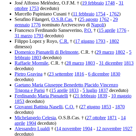
José Alfonso Meléndez, O.F.M. † (
19 febbraio
1748
-
31
ottobre
1753
deceduto)
Marcello Papiniano Cusani † (
11 febbraio
1754
-
1762
)
Serafino Filangeri,
O.S.B.Cas.
† (
25 agosto
1762
-
29
gennaio
1776
nominato Arcivescovo di
Napoli
)
Francesco Ferdinando Sanseverino,
P.O.
† (
15 aprile
1776
-
31 marzo
1793
deceduto)
Filippo Lopez y Royo,
C.R.
† (
17 giugno
1793
-
1802
dimesso)
Domenico Pignatelli di Belmonte
, C.R. † (
29 marzo
1802
-
5
febbraio
1803
deceduto)
Raffaele Mormile
, C.R. † (
28 marzo
1803
-
31 dicembre
1813
deceduto)
Pietro Gravina
† (
23 settembre
1816
-
6 dicembre
1830
deceduto)
Gaetano Maria Giuseppe Benedetto Placido Vincenzo
Trigona e Parisi
† (
15 aprile
1833
-
5 luglio
1837
deceduto)
Ferdinando Maria Pignatelli
† (
21 febbraio
1839
-
10 maggio
1853
deceduto)
Giovanni Battista Naselli
,
C.O.
† (
27 giugno
1853
-
1870
deceduto)
Michelangelo Celesia
, O.S.B.Cas. † (
27 ottobre
1871
-
14
aprile
1904
deceduto)
Alessandro Lualdi
† (
14 novembre
1904
-
12 novembre
1927
deceduto)