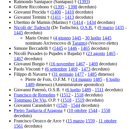
Raimondo Santapace (Santapau) † (
1393
)
Gilforte Riccobono † (
1395
-
1398
deceduto)
Giovanni Procida † (
1400
-
1410
deceduto)
Giovanni Termini † (
1411
-
1413
deceduto)
Ubertino de Marinis (Marino) † (
1414
-
1434
deceduto)
Nicolò de' Tudeschi
(De Tudischis),
O.S.B.
† (
9 marzo
1435
-
1445
deceduto)
Mario Orsini † (
4 giugno
1445
-
30 luglio
1445
nominato Arcivescovo di
Taranto
) (Vescovo eletto)
Simone Beccadelli † (
1445
o
1446
-
1465
deceduto)
Nicolò Puxades (o Pujades o Bajada) † (
23 agosto
1465
-
1467
deceduto)
Giovanni Burgio † (
16 novembre
1467
-
1469
deceduto)
Paolo Visconti † (
6 settembre
1469
-
1473
deceduto)
Filippo di Navarra † (
31 gennaio
1477
-
1485
dimesso)
Pierre de Foix, O.F.M. † (
14 maggio
1485
-
6 luglio
1489
dimesso) (Amministratore apostolico)
Giovanni Paternò, O.S.B. † (
6 luglio
1489
-
1511
deceduto)
Francisco de Remolins
† (
1512
-
1518
deceduto)
Tommaso De Vio
, O.P. † (
1518
-
1519
deceduto)
Giovanni Carandolet † (
1520
-
1544
deceduto)
Pietro Tagliavia d'Aragona
† (
10 ottobre
1544
-
1558
deceduto)
Francisco Orozco de Arce † (
15 marzo
1559
-
11 ottobre
1561
deceduto)