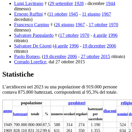
Luigi Lavitrano
† (
29 settembre
1928
- dicembre
1944
dimesso)
Ernesto Ruffini
† (
11 ottobre
1945
-
11 giugno
1967
deceduto)
Francesco Carpino
† (
26 giugno
1967
-
17 ottobre
1970
dimesso)
Salvatore Pappalardo
† (
17 ottobre
1970
-
4 aprile
1996
ritirato)
Salvatore De Giorgi
(
4 aprile
1996
-
19 dicembre
2006
ritirato)
Paolo Romeo
, (
19 dicembre
2006
-
27 ottobre
2015
ritirato)
Corrado Lorefice
, dal 27 ottobre 2015
Statistiche
L'arcidiocesi nel 2023 su una popolazione di 919.000 persone
contava 875.800 battezzati, corrispondenti al 95,3% del totale.
popolazione
presbiteri
religio
battezzati
anno
diaconi
battezzati
totale
%
numero
secolari
regolari
per
uomini
d
sacerdote
1949
700.000
800.000
87,5
588
314
274
1.190
524
1969
828.110
831.312
99,6
611
261
350
1.355
634
2