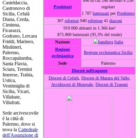
490 di cui 240 secolari e 250
Casteldaccia,
Presbiteri
regolari
Castronovo di
1.787
battezzati
per
Presbitero
Sicilia, Cefalà
Diana, Cerda,
307
religiosi
940
religiose
41
diaconi
Ciminna,
919.000 abitanti in 1.366 km²
Ficarazzi,
875.800 battezzati (95,3% del totale)
Godrano, Lercara
Friddi, Marineo,
Nazione
Italia
Misilmeri,
Regione
Regione ecclesiastica Sicilia
Palermo,
ecclesiastica
Roccapalumba,
Sede
Palermo
Santa Flavia,
Sciara, Termini
Diocesi suffraganee
Imerese, Trabia,
Diocesi di Cefalù
,
Diocesi di Mazara del Vallo
,
Ustica,
Arcidiocesi di Monreale
,
Diocesi di Trapani
Ventimiglia di
Sicilia, Vicari,
Villabate,
Villafrati.
Sede arcivescovile
è la città di
Palermo, dove si
trova la
Cattedrale
dell'Assunzione di