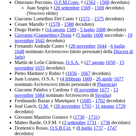
Ottaviano Preconio,
O.F.M.Conv.
† (
1562
-
1568
deceduto)
Juan Segría † (
26 settembre
1569
-
1569
deceduto)
(Vescovo eletto)
Giacomo Lomellino Del Canto † (
1571
-
1575
deceduto)
Cesare Marullo † (
1578
-
1588
deceduto)
Diego Haëdo † (
14 agosto
1589
-
5 luglio
1608
deceduto)
Giovanni (Giannettino) Doria
† (
5 luglio
1608
succeduto -
19
novembre
1642
deceduto)
Fernando Andrade Castro † (
28 novembre
1644
-
6 luglio
1648
nominato Arcivescovo (titolo personale) della
Diocesi di
Jaén
)
Martín de León Cárdenas,
O.S.A.
† (
27 agosto
1650
-
15
novembre
1655
deceduto)
Pietro Martinez y Rubio † (
1656
-
1667
deceduto)
Juan Lozano, O.S.A. † (
4 febbraio
1669
-
26 aprile
1677
nominato Arcivescovo (titolo personale) di
Plasencia
)
Giacomo Palafox y Cardona † (
8 novembre
1677
-
13
novembre
1684
nominato Arcivescovo di
Siviglia
)
Ferdinando Bazan y Manriquez † (
1685
-
1702
deceduto)
José Gasch,
O.M.
† (
26 novembre
1703
-
11 giugno
1729
deceduto)
Giovanni Maurizio Gustavo † (
1730
-
1731
)
Matteo Basile, O.F.M. † (
3 settembre
1731
-
1736
deceduto)
Domenico Rosso,
O.S.B.Cel.
† (
8 luglio
1737
-
1747
deceduto)