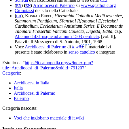
Scheda
dell'arcidiocesi sull'annuario web della
CEI
(
)
(
)
Arcidiocesi di Palermo
su
www.gcatholic.org
EN
EN
Cronotassi
del sito della Cattedrale
(
)
,
Konrad Eubel
,
Hierarchia Catholica Medii ævi: sive,
LA
Summorum Pontificum, S[anctæ] R[omanæ] E[cclesiæ]
Cardinalium, Ecclesiarum Antistitum Series. E Documentis
Tabularii Præsertim Vaticani Collecta, Digesta, Edita
, cap.
Ab anno 1431 usque ad annum 1503 perducta
, [vol. II],
Patavii : Il Messagero di S. Antonio,
1901
, 1968
Voce
Arcidiocesi di Palermo
di
it.wiki
: il materiale ivi
presente è stato rielaborato in
senso cattolico
e integrato
Estratto da "
https://it.cathopedia.org/w/index.php?
title=Arcidiocesi_di_Palermo&oldid=791207
"
Categorie
:
Arcidiocesi in Italia
Italia
Arcidiocesi di Palermo
Palermo
Categoria nascosta:
Voci che inglobano materiale di it.wiki