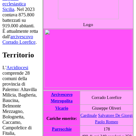
ecclesiastica
Sicilia
. Nel 2023
contava 875.800
battezzati su
Logo
919.000 abitanti.
È attualmente retta
dall'
arcivescovo
Corrado Lorefice
.
Territorio
L'
Arcidiocesi
comprende 28
comuni della
provincia di
Palermo: Altavilla
Arcivescovo
Milicia, Bagheria,
Corrado Lorefice
Baucina,
Metropolita
Belmonte
Vicario
Giuseppe Oliveri
Mezzagno,
Cardinale
Salvatore De Giorgi
Bolognetta,
Cariche emerite:
Paolo Romeo
Caccamo,
Campofelice di
Parrocchie
178
Fitalia,