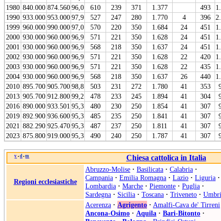
1980
840.000
874.560
96,0
610
239
371
1.377
493
1
1990
933.000
953.000
97,9
527
247
280
1.770
4
396
2
1999
960.000
990.000
97,0
570
220
350
1.684
24
451
1
2000
930.000
960.000
96,9
571
221
350
1.628
24
451
1
2001
930.000
960.000
96,9
568
218
350
1.637
24
451
1
2002
930.000
960.000
96,9
571
221
350
1.628
22
420
1
2003
930.000
960.000
96,9
571
221
350
1.628
22
435
1
2004
930.000
960.000
96,9
568
218
350
1.637
26
440
1
2010
895.700
905.700
98,8
503
231
272
1.780
41
353
2013
905.700
912.800
99,2
478
233
245
1.894
41
304
2016
890.000
933.501
95,3
480
230
250
1.854
41
307
2019
892.900
936.600
95,3
485
235
250
1.841
41
307
2021
882.290
925.470
95,3
487
237
250
1.811
41
307
2023
875.800
919.000
95,3
490
240
250
1.787
41
307
v
d
m
Chiesa cattolica in Italia
•
•
Abruzzo-Molise
·
Basilicata
·
Calabria
·
Campania
·
Emilia Romagna
·
Lazio
·
Liguria
·
Regioni ecclesiastiche
Lombardia
·
Marche
·
Piemonte
·
Puglia
·
Sardegna
·
Sicilia
·
Toscana
·
Triveneto
·
Umbri
Acerenza
·
Agrigento
·
Amalfi-Cava de' Tirreni
Ancona-Osimo
·
Aquila
·
Bari-Bitonto
·