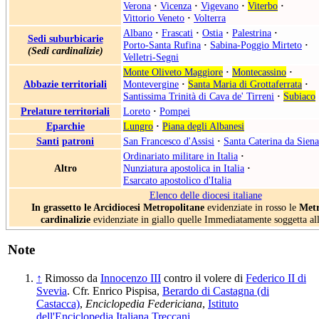
Verona
·
Vicenza
·
Vigevano
·
Viterbo
·
Vittorio Veneto
·
Volterra
Albano
·
Frascati
·
Ostia
·
Palestrina
·
Sedi suburbicarie
Porto-Santa Rufina
·
Sabina-Poggio Mirteto
·
(Sedi cardinalizie)
Velletri-Segni
Monte Oliveto Maggiore
·
Montecassino
·
Abbazie territoriali
Montevergine
·
Santa Maria di Grottaferrata
·
Santissima Trinità di Cava de' Tirreni
·
Subiaco
Prelature territoriali
Loreto
·
Pompei
Eparchie
Lungro
·
Piana degli Albanesi
Santi
patroni
San Francesco d'Assisi
·
Santa Caterina da Siena
Ordinariato militare in Italia
·
Altro
Nunziatura apostolica in Italia
·
Esarcato apostolico d'Italia
Elenco delle diocesi italiane
In grassetto le Arcidiocesi Metropolitane
evidenziate in rosso le
Metr
cardinalizie
evidenziate in giallo quelle Immediatamente soggetta al
Note
↑
Rimosso da
Innocenzo III
contro il volere di
Federico II di
Svevia
. Cfr. Enrico Pispisa,
Berardo di Castagna (di
Castacca)
,
Enciclopedia Federiciana
,
Istituto
dell'Enciclopedia Italiana Treccani