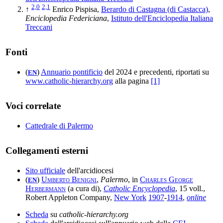
2,0
2,1
↑
Enrico Pispisa,
Berardo di Castagna (di Castacca)
,
Enciclopedia Federiciana
,
Istituto dell'Enciclopedia Italiana
Treccani
Fonti
(
)
Annuario pontificio
del 2024 e precedenti, riportati su
EN
www.catholic-hierarchy.org
alla pagina
[1]
Voci correlate
Cattedrale di Palermo
Collegamenti esterni
Sito ufficiale
dell'arcidiocesi
(
)
Umberto Benigni
,
Palermo
, in
Charles George
EN
Herbermann
(a cura di),
Catholic Encyclopedia
, 15 voll.,
Robert Appleton Company,
New York
1907
-
1914
,
online
Scheda
su
catholic-hierarchy.org