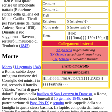
1826 e sulla quale
Consorte
scrisse un imponente
Consorte di
trattato (Relazione
storica della galleria del
Figli
Monte Catillo a Tivoli
Religione
{{{religione}}}
per l'invasione del fiume
Motto reale
{{{motto reale}}}
Aniene, Roma 1838).
Durante il suo
[[File:
Firma
soggiorno a Ravenna,
{{{firma}}}|150x150px]]
restaurò il mausoleo di
Collegamenti esterni
Teodorico (
1845
).
(
)
Scheda
su
gcatholic.org
EN
(
)
Scheda
su
catholic-hierarchy.org
Morte
EN
(
)
Scheda
su
Salvador Miranda
EN
Invito all'ascolto
Morto
l'
11 gennaio
1848
a Roma, subito dopo
Firma autografa
un'agitata riunione del
[[File:{{{FirmaAutografa}}}|250px]]
Consiglio dei ministri in
{{{Festività}}}
cui, secondo il fratello
Vittorio, "soffrì di gravi
dolori". Esposto nella
basilica di San Lorenzo in Damaso
, a Roma,
dove si svolsero i suoi funerali il
15 gennaio
1848
, con la
partecipazione di
Papa Pio IX
e
sepolto
nella cappella della sua
famiglia in quella stessa basilica. La lapide, composta dal fratello,
Vittorio Emanuele, dice che il cardinale era felice di non aver avuto