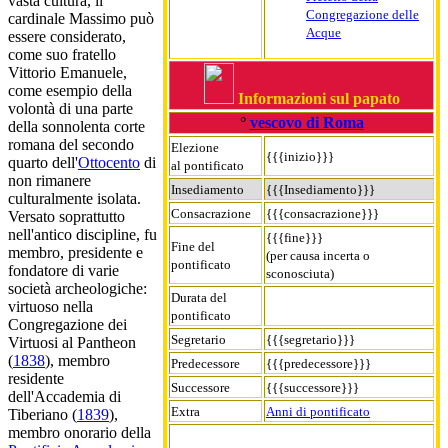
vasta cultura, il
Congregazione delle
cardinale Massimo può
Acque
essere considerato,
come suo fratello
Vittorio Emanuele,
come esempio della
Informazioni sul papato
volontà di una parte
°
vescovo di Roma
della sonnolenta corte
romana del secondo
Elezione
{{{inizio}}}
quarto dell'
Ottocento
di
al pontificato
non rimanere
Insediamento
{{{Insediamento}}}
culturalmente isolata.
Consacrazione
{{{consacrazione}}}
Versato soprattutto
nell'antico discipline, fu
{{{fine}}}
Fine del
membro, presidente e
(per causa incerta o
pontificato
fondatore di varie
sconosciuta)
società archeologiche:
Durata del
virtuoso nella
pontificato
Congregazione dei
Segretario
{{{segretario}}}
Virtuosi al Pantheon
(
1838
), membro
Predecessore
{{{predecessore}}}
residente
Successore
{{{successore}}}
dell'Accademia di
Extra
Anni di pontificato
Tiberiano (
1839
),
membro onorario della