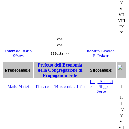
V
VI
VII
VIII
IX
X
con
con
Tommaso Riario
Roberto Giovanni
{{{data}}}
Sforza
F. Roberti
Prefetto dell'Economia
Predecessore:
della Congregazione di
Successore:
Propaganda Fide
Luigi Amat di
Mario Mattei
11 marzo
-
14 novembre
1843
San Filippo e
I
Sorso
II
III
IV
V
VI
VII