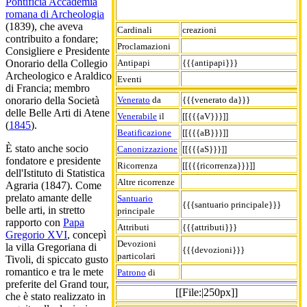
Pontificia Accademia
romana di Archeologia
(1839), che aveva
Cardinali
creazioni
contribuito a fondare;
Proclamazioni
Consigliere e Presidente
Antipapi
{{{antipapi}}}
Onorario della Collegio
Archeologico e Araldico
Eventi
di Francia; membro
Venerato
da
{{{venerato da}}}
onorario della Società
delle Belle Arti di Atene
Venerabile
il
[[{{{aV}}}]]
(
1845
).
Beatificazione
[[{{{aB}}}]]
È stato anche socio
Canonizzazione
[[{{{aS}}}]]
fondatore e presidente
Ricorrenza
[[{{{ricorrenza}}}]]
dell'Istituto di Statistica
Altre ricorrenze
Agraria (1847). Come
prelato amante delle
Santuario
{{{santuario principale}}}
belle arti, in stretto
principale
rapporto con
Papa
Attributi
{{{attributi}}}
Gregorio XVI
, concepì
Devozioni
la villa Gregoriana di
{{{devozioni}}}
particolari
Tivoli, di spiccato gusto
romantico e tra le mete
Patrono
di
preferite del Grand tour,
[[File:|250px]]
che è stato realizzato in