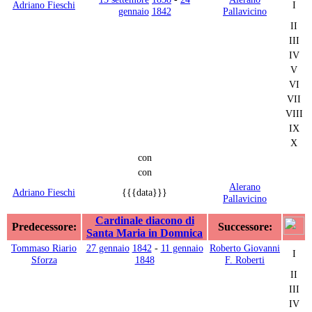
Adriano Fieschi
I
gennaio
1842
Pallavicino
II
III
IV
V
VI
VII
VIII
IX
X
con
con
Alerano
Adriano Fieschi
{{{data}}}
Pallavicino
Cardinale diacono di
Predecessore:
Successore:
Santa Maria in Domnica
Tommaso Riario
27 gennaio
1842
-
11 gennaio
Roberto Giovanni
I
Sforza
1848
F. Roberti
II
III
IV