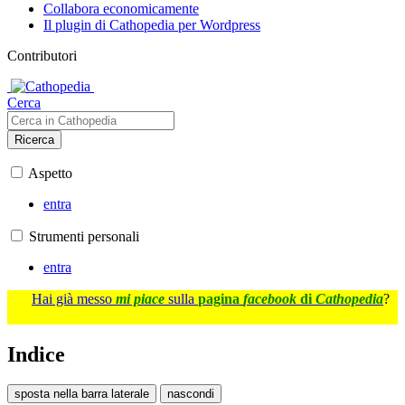
Collabora economicamente
Il plugin di Cathopedia per Wordpress
Contributori
Cerca
Ricerca
Aspetto
entra
Strumenti personali
entra
Hai già messo
mi piace
sulla
pagina
facebook
di
Cathopedia
?
Indice
sposta nella barra laterale
nascondi