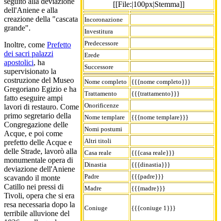
seguito alla deviazione
[[File:|100px|Stemma]]
dell'Aniene e alla
creazione della "cascata
Incoronazione
grande".
Investitura
Predecessore
Inoltre, come
Prefetto
dei sacri palazzi
Erede
apostolici
, ha
Successore
supervisionato la
costruzione del Museo
Nome completo
{{{nome completo}}}
Gregoriano Egizio e ha
Trattamento
{{{trattamento}}}
fatto eseguire ampi
Onorificenze
lavori di restauro. Come
primo segretario della
Nome templare
{{{nome templare}}}
Congregazione delle
Nomi postumi
Acque, e poi come
Altri titoli
prefetto delle Acque e
delle Strade, lavorò alla
Casa reale
{{{casa reale}}}
monumentale opera di
Dinastia
{{{dinastia}}}
deviazione dell'Aniene
Padre
{{{padre}}}
scavando il monte
Catillo nei pressi di
Madre
{{{madre}}}
Tivoli, opera che si era
resa necessaria dopo la
Coniuge
{{{coniuge 1}}}
terribile alluvione del