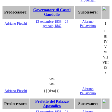
Provenzali
Governatore di Castel
Predecessore:
Successore:
Gandolfo
13 settembre
1838
-
24
Alerano
Adriano Fieschi
I
gennaio
1842
Pallavicino
II
III
IV
V
VI
VII
VIII
IX
X
con
con
Alerano
Adriano Fieschi
{{{data}}}
Pallavicino
Prefetto del Palazzo
Predecessore:
Successore:
Apostolico
13 settembre
1838
-
24
Alerano