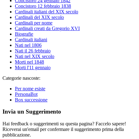
Concistoro 24 gennaio 1842
Concistoro 12 febbraio 1838
Cardinali italiani del XIX secolo
Cardinali del XIX secolo
Cardinali per nome
Cardinali creati da Gregorio XVI
Biografie
Cardinali italiani
Nati nel 1806
Nati il 26 febbraio
Nati nel XIX secolo
Morti nel 1848
Morti l'11 gennaio
Categorie nascoste:
Per nome esiste
PersonaBot
Box successione
Invia un Suggerimento
Hai feedback o suggerimenti su questa pagina? Faccelo sapere!
Riceverai un'email per confermare il suggerimento prima della
pubblicazione.