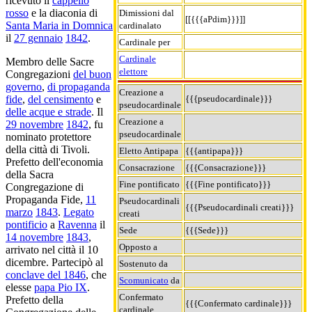
ricevuto il
cappello
rosso
e la diaconia di
Dimissioni dal
[[{{{aPdim}}}]]
Santa Maria in Domnica
cardinalato
il
27 gennaio
1842
.
Cardinale per
Cardinale
Membro delle Sacre
elettore
Congregazioni
del buon
governo
,
di propaganda
Creazione a
{{{pseudocardinale}}}
fide
,
del censimento
e
pseudocardinale
delle acque e strade
. Il
Creazione a
29 novembre
1842
, fu
pseudocardinale
nominato protettore
della città di Tivoli.
Eletto Antipapa
{{{antipapa}}}
Prefetto dell'economia
Consacrazione
{{{Consacrazione}}}
della Sacra
Fine pontificato
{{{Fine pontificato}}}
Congregazione di
Propaganda Fide,
11
Pseudocardinali
{{{Pseudocardinali creati}}}
marzo
1843
.
Legato
creati
pontificio
a
Ravenna
il
Sede
{{{Sede}}}
14 novembre
1843
,
Opposto a
arrivato nel città il 10
dicembre. Partecipò al
Sostenuto da
conclave del 1846
, che
Scomunicato
da
elesse
papa Pio IX
.
Confermato
Prefetto della
{{{Confermato cardinale}}}
cardinale