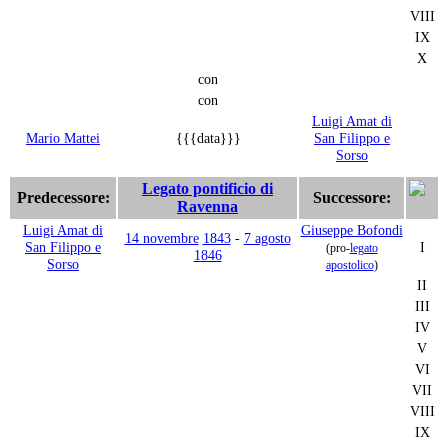
VIII
IX
X
con
con
Luigi Amat di
Mario Mattei
{{{data}}}
San Filippo e
Sorso
Legato pontificio di
Predecessore:
Successore:
Ravenna
Luigi Amat di
Giuseppe Bofondi
14 novembre
1843
-
7 agosto
San Filippo e
I
(pro-
legato
1846
Sorso
apostolico
)
II
III
IV
V
VI
VII
VIII
IX