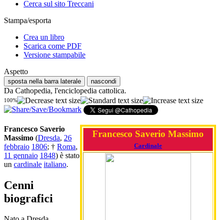
Cerca sul sito Treccani
Stampa/esporta
Crea un libro
Scarica come PDF
Versione stampabile
Aspetto
sposta nella barra laterale
nascondi
Da Cathopedia, l'enciclopedia cattolica.
100%
Francesco Saverio
Francesco Saverio Massimo
Massimo
(
Dresda
,
26
Cardinale
febbraio
1806
; †
Roma
,
11 gennaio
1848
) è stato
un
cardinale
italiano
.
Cenni
biografici
Nato a Dresda,