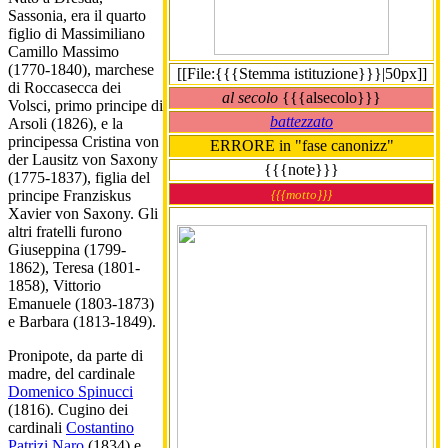
Sassonia, era il quarto
figlio di Massimiliano
Camillo Massimo
(1770-1840), marchese
[[File:{{{Stemma istituzione}}}|50px]]
di Roccasecca dei
al secolo
{{{alsecolo}}}
Volsci, primo principe di
battezzato
Arsoli (1826), e la
principessa Cristina von
ERRORE in "fase canonizz"
der Lausitz von Saxony
{{{note}}}
(1775-1837), figlia del
{{{motto}}}
principe Franziskus
Xavier von Saxony. Gli
altri fratelli furono
Giuseppina (1799-
1862), Teresa (1801-
1858), Vittorio
Emanuele (1803-1873)
e Barbara (1813-1849).
Pronipote, da parte di
madre, del cardinale
Domenico Spinucci
(1816). Cugino dei
cardinali
Costantino
Patrizi Naro
(1834) e