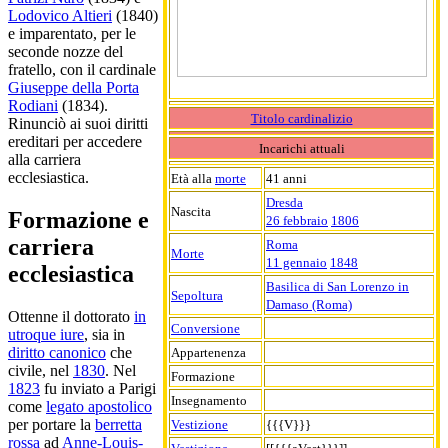
Lodovico Altieri
(1840)
e imparentato, per le
seconde nozze del
fratello, con il cardinale
Giuseppe della Porta
Rodiani
(1834).
Titolo cardinalizio
Rinunciò ai suoi diritti
ereditari per accedere
Incarichi attuali
alla carriera
ecclesiastica.
Età alla
morte
41 anni
Dresda
Nascita
Formazione e
26 febbraio
1806
carriera
Roma
Morte
11 gennaio
1848
ecclesiastica
Basilica di San Lorenzo in
Sepoltura
Damaso (Roma)
Ottenne il dottorato
in
Conversione
utroque iure
, sia in
diritto canonico
che
Appartenenza
civile, nel
1830
. Nel
Formazione
1823
fu inviato a Parigi
Insegnamento
come
legato apostolico
per portare la
berretta
Vestizione
{{{V}}}
rossa
ad
Anne-Louis-