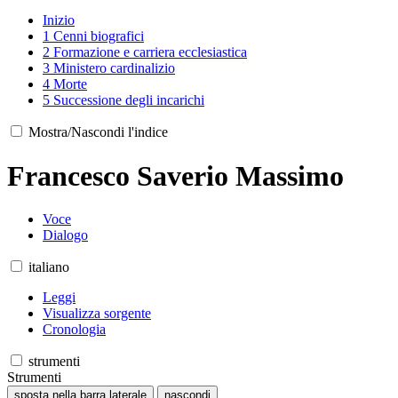
Inizio
1
Cenni biografici
2
Formazione e carriera ecclesiastica
3
Ministero cardinalizio
4
Morte
5
Successione degli incarichi
Mostra/Nascondi l'indice
Francesco Saverio Massimo
Voce
Dialogo
italiano
Leggi
Visualizza sorgente
Cronologia
strumenti
Strumenti
sposta nella barra laterale
nascondi