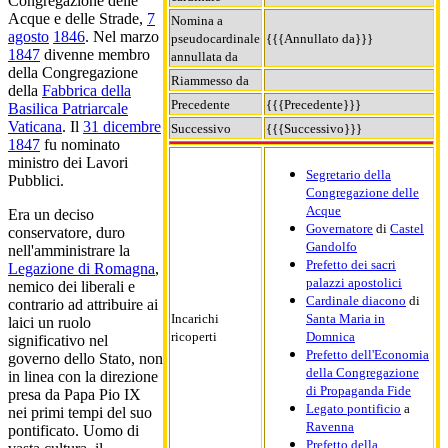
Congregazione delle
Acque e delle Strade,
7
Nomina a
agosto
1846
. Nel marzo
pseudocardinale
{{{Annullato da}}}
1847
divenne membro
annullata da
della Congregazione
Riammesso da
della
Fabbrica della
Precedente
{{{Precedente}}}
Basilica Patriarcale
Vaticana
. Il
31 dicembre
Successivo
{{{Successivo}}}
1847
fu nominato
ministro dei Lavori
Segretario della
Pubblici.
Congregazione delle
Acque
Era un deciso
Governatore
di
Castel
conservatore, duro
Gandolfo
nell'amministrare la
Prefetto dei sacri
Legazione di Romagna
,
palazzi apostolici
nemico dei liberali e
Cardinale diacono
di
contrario ad attribuire ai
Incarichi
Santa Maria in
laici un ruolo
ricoperti
Domnica
significativo nel
Prefetto dell'Economia
governo dello Stato, non
della Congregazione
in linea con la direzione
di Propaganda Fide
presa da Papa Pio IX
Legato pontificio
a
nei primi tempi del suo
Ravenna
pontificato. Uomo di
Prefetto della