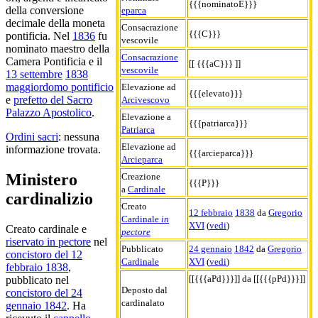
{{{nominatoE}}}
della conversione
eparca
decimale della moneta
Consacrazione
{{{C}}}
pontificia. Nel
1836
fu
vescovile
nominato maestro della
Consacrazione
Camera Pontificia e il
[[ {{{aC}}} ]]
vescovile
13 settembre
1838
maggiordomo pontificio
Elevazione ad
{{{elevato}}}
e
prefetto del Sacro
Arcivescovo
Palazzo Apostolico
.
Elevazione a
{{{patriarca}}}
Patriarca
Ordini sacri
: nessuna
Elevazione ad
informazione trovata.
{{{arcieparca}}}
Arcieparca
Ministero
Creazione
{{{P}}}
a
Cardinale
cardinalizio
Creato
12 febbraio
1838
da
Gregorio
Cardinale
in
XVI
(
vedi
)
Creato cardinale e
pectore
riservato in pectore
nel
Pubblicato
24 gennaio
1842
da
Gregorio
concistoro del 12
Cardinale
XVI
(
vedi
)
febbraio 1838
,
[[{{{aPd}}}]] da [[{{{pPd}}}]]
pubblicato nel
Deposto dal
concistoro del 24
cardinalato
gennaio 1842
. Ha