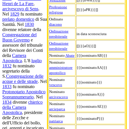
Vestizione
[[{{{aVest}}}]]
Henri de La Fare
,
Professione
arcivescovo di Sens
.
[[{{{aPR}}}]]
religiosa
Nel
1829
fu nominato
prelato domestico
di Sua
Ordinato
Santità. Nel
1830
diacono
divenne relatore della
Ordinazione
in data sconosciuta
Congregazione del
presbiterale
Buon Governo
e
Ordinazione
assessore del tribunale
[[{{{aO}}}]]
presbiterale
del Revisore dei Conti
della
Camera
Nominato
Abate
{{{nominatoAB}}}
Apostolica
. L'8
luglio
Nominato
1832
fu nominato
amministratore
{{{nominatoAA}}}
segretario della
apostolico
S.
Congregazione delle
Nominato
acque e delle strade
. Nel
{{{nominato}}}
vescovo
1833
fu nominato
Protonotario Apostolico
Nominato
{{{nominatoA}}}
Soprannumerario
. Nel
arcivescovo
1834
divenne
chierico
Nominato
{{{nominatoAE}}}
della Camera
arcieparca
Apostolica
, presidente
Nominato
delle Zecche e
{{{nominatoP}}}
patriarca
dell'Ufficio del bollo,
ori, argenti e incaricato
Nominato