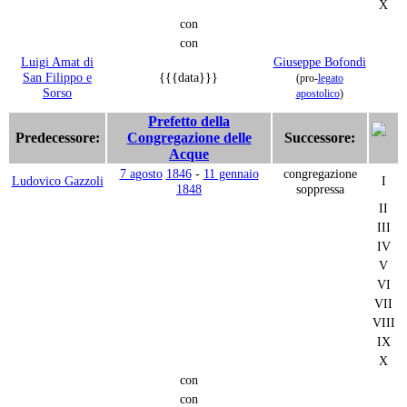
X
con
con
Luigi Amat di
Giuseppe Bofondi
San Filippo e
{{{data}}}
(pro-
legato
Sorso
apostolico
)
Prefetto della
Predecessore:
Congregazione delle
Successore:
Acque
7 agosto
1846
-
11 gennaio
congregazione
Ludovico Gazzoli
I
1848
soppressa
II
III
IV
V
VI
VII
VIII
IX
X
con
con