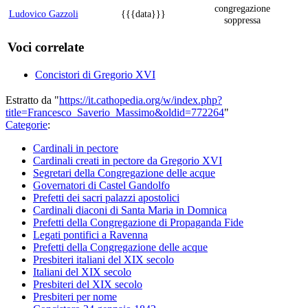
congregazione
Ludovico Gazzoli
{{{data}}}
soppressa
Voci correlate
Concistori di Gregorio XVI
Estratto da "
https://it.cathopedia.org/w/index.php?
title=Francesco_Saverio_Massimo&oldid=772264
"
Categorie
:
Cardinali in pectore
Cardinali creati in pectore da Gregorio XVI
Segretari della Congregazione delle acque
Governatori di Castel Gandolfo
Prefetti dei sacri palazzi apostolici
Cardinali diaconi di Santa Maria in Domnica
Prefetti della Congregazione di Propaganda Fide
Legati pontifici a Ravenna
Prefetti della Congregazione delle acque
Presbiteri italiani del XIX secolo
Italiani del XIX secolo
Presbiteri del XIX secolo
Presbiteri per nome