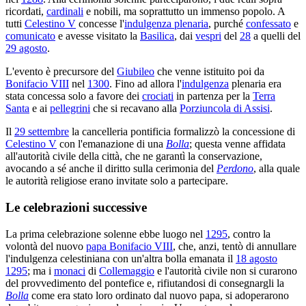
ricordati,
cardinali
e nobili, ma soprattutto un immenso popolo. A
tutti
Celestino V
concesse l'
indulgenza plenaria
, purché
confessato
e
comunicato
e avesse visitato la
Basilica
, dai
vespri
del
28
a quelli del
29 agosto
.
L'evento è precursore del
Giubileo
che venne istituito poi da
Bonifacio VIII
nel
1300
. Fino ad allora l'
indulgenza
plenaria era
stata concessa solo a favore dei
crociati
in partenza per la
Terra
Santa
e ai
pellegrini
che si recavano alla
Porziuncola di Assisi
.
Il
29 settembre
la cancelleria pontificia formalizzò la concessione di
Celestino V
con l'emanazione di una
Bolla
; questa venne affidata
all'autorità civile della città, che ne garantì la conservazione,
avocando a sé anche il diritto sulla cerimonia del
Perdono
, alla quale
le autorità religiose erano invitate solo a partecipare.
Le celebrazioni successive
La prima celebrazione solenne ebbe luogo nel
1295
, contro la
volontà del nuovo
papa Bonifacio VIII
, che, anzi, tentò di annullare
l'indulgenza celestiniana con un'altra bolla emanata il
18 agosto
1295
; ma i
monaci
di
Collemaggio
e l'autorità civile non si curarono
del provvedimento del pontefice e, rifiutandosi di consegnargli la
Bolla
come era stato loro ordinato dal nuovo papa, si adoperarono