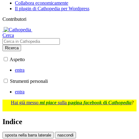
Collabora economicamente
Il plugin di Cathopedia per Wordpress
Contributori
Cerca
Ricerca
Aspetto
entra
Strumenti personali
entra
Hai già messo
mi piace
sulla
pagina
facebook
di
Cathopedia
?
Indice
sposta nella barra laterale
nascondi