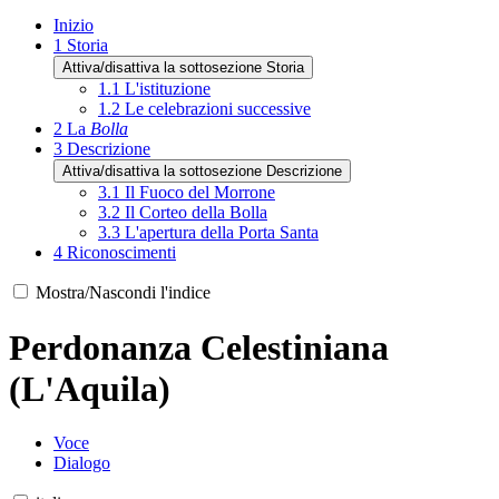
Inizio
1
Storia
Attiva/disattiva la sottosezione Storia
1.1
L'istituzione
1.2
Le celebrazioni successive
2
La
Bolla
3
Descrizione
Attiva/disattiva la sottosezione Descrizione
3.1
Il Fuoco del Morrone
3.2
Il Corteo della Bolla
3.3
L'apertura della Porta Santa
4
Riconoscimenti
Mostra/Nascondi l'indice
Perdonanza Celestiniana
(L'Aquila)
Voce
Dialogo