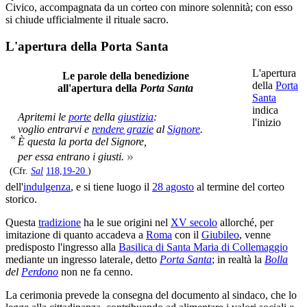
Civico, accompagnata da un corteo con minore solennità; con esso
si chiude ufficialmente il rituale sacro.
L'apertura della Porta Santa
L'apertura
Le parole della benedizione
della
Porta
all'apertura della
Porta Santa
Santa
indica
Apritemi le
porte
della
giustizia
:
l'inizio
voglio entrarvi e
rendere grazie
al
Signore
.
«
È questa la porta del Signore,
»
per essa entrano i giusti.
(Cfr.
Sal
118,19-20
)
dell'
indulgenza
, e si tiene luogo il
28 agosto
al termine del corteo
storico.
Questa
tradizione
ha le sue origini nel
XV secolo
allorché, per
imitazione di quanto accadeva a
Roma
con il
Giubileo
, venne
predisposto l'ingresso alla
Basilica di Santa Maria di Collemaggio
mediante un ingresso laterale, detto
Porta Santa
; in realtà la
Bolla
del
Perdono
non ne fa cenno.
La cerimonia prevede la consegna del documento al sindaco, che lo