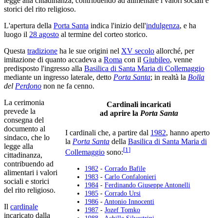
legge alla cittadinanza, contribuendo ad alimentare i valori sociali e
storici del rito religioso.
L'apertura della
Porta Santa
indica l'inizio dell'
indulgenza
, e ha
luogo il
28 agosto
al termine del corteo storico.
Questa
tradizione
ha le sue origini nel
XV secolo
allorché, per
imitazione di quanto accadeva a
Roma
con il
Giubileo
, venne
predisposto l'ingresso alla
Basilica di Santa Maria di Collemaggio
mediante un ingresso laterale, detto
Porta Santa
; in realtà la
Bolla
del
Perdono
non ne fa cenno.
La cerimonia
Cardinali incaricati
prevede la
ad aprire la
Porta Santa
consegna del
documento al
I cardinali che, a partire dal
1982
, hanno aperto
sindaco, che lo
la
Porta Santa
della
Basilica di Santa Maria di
legge alla
[
1
]
Collemaggio
sono:
cittadinanza,
contribuendo ad
1982
-
Corrado Bafile
alimentari i valori
1983
-
Carlo Confalonieri
sociali e storici
1984
-
Ferdinando Giuseppe Antonelli
del rito religioso.
1985
-
Corrado Ursi
1986
-
Antonio Innocenti
Il
cardinale
1987
-
Jozef Tomko
incaricato dalla
1988
-
Achille Silvestrini