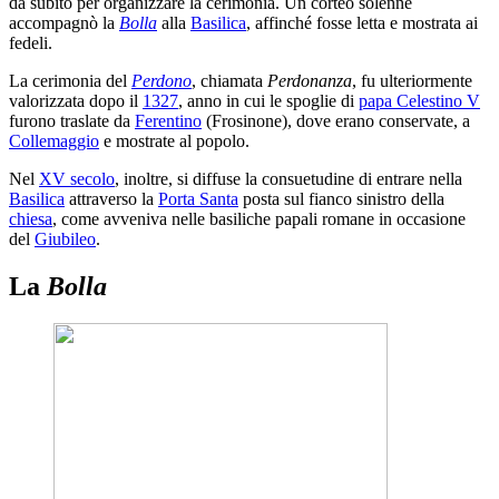
da subito per organizzare la cerimonia. Un corteo solenne
accompagnò la
Bolla
alla
Basilica
, affinché fosse letta e mostrata ai
fedeli.
La cerimonia del
Perdono
, chiamata
Perdonanza
, fu ulteriormente
valorizzata dopo il
1327
, anno in cui le spoglie di
papa Celestino V
furono traslate da
Ferentino
(Frosinone), dove erano conservate, a
Collemaggio
e mostrate al popolo.
Nel
XV secolo
, inoltre, si diffuse la consuetudine di entrare nella
Basilica
attraverso la
Porta Santa
posta sul fianco sinistro della
chiesa
, come avveniva nelle basiliche papali romane in occasione
del
Giubileo
.
La
Bolla