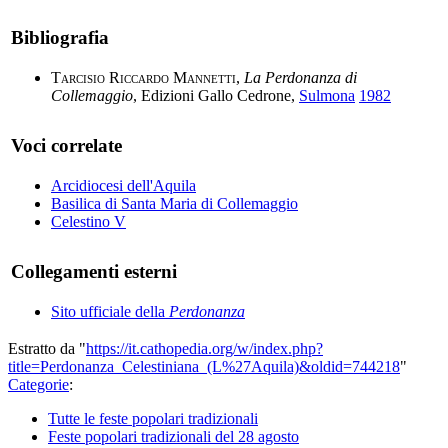
Bibliografia
Tarcisio Riccardo Mannetti
,
La Perdonanza di
Collemaggio
, Edizioni Gallo Cedrone,
Sulmona
1982
Voci correlate
Arcidiocesi dell'Aquila
Basilica di Santa Maria di Collemaggio
Celestino V
Collegamenti esterni
Sito ufficiale della
Perdonanza
Estratto da "
https://it.cathopedia.org/w/index.php?
title=Perdonanza_Celestiniana_(L%27Aquila)&oldid=744218
"
Categorie
:
Tutte le feste popolari tradizionali
Feste popolari tradizionali del 28 agosto