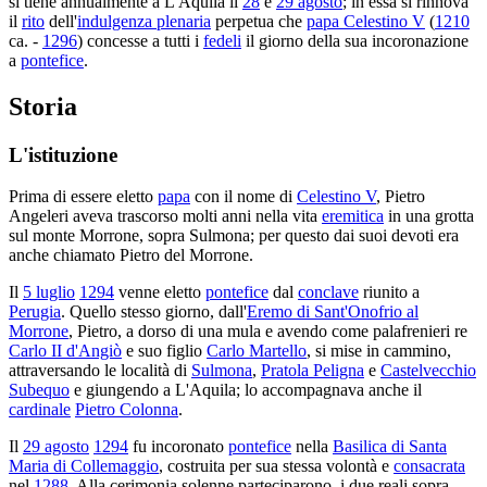
si tiene annualmente a L'Aquila il
28
e
29 agosto
; in essa si rinnova
il
rito
dell'
indulgenza plenaria
perpetua che
papa Celestino V
(
1210
ca. -
1296
) concesse a tutti i
fedeli
il giorno della sua incoronazione
a
pontefice
.
Storia
L'istituzione
Prima di essere eletto
papa
con il nome di
Celestino V
, Pietro
Angeleri aveva trascorso molti anni nella vita
eremitica
in una grotta
sul monte Morrone, sopra Sulmona; per questo dai suoi devoti era
anche chiamato Pietro del Morrone.
Il
5 luglio
1294
venne eletto
pontefice
dal
conclave
riunito a
Perugia
. Quello stesso giorno, dall'
Eremo di Sant'Onofrio al
Morrone
, Pietro, a dorso di una mula e avendo come palafrenieri re
Carlo II d'Angiò
e suo figlio
Carlo Martello
, si mise in cammino,
attraversando le località di
Sulmona
,
Pratola Peligna
e
Castelvecchio
Subequo
e giungendo a L'Aquila; lo accompagnava anche il
cardinale
Pietro Colonna
.
Il
29 agosto
1294
fu incoronato
pontefice
nella
Basilica di Santa
Maria di Collemaggio
, costruita per sua stessa volontà e
consacrata
nel
1288
. Alla cerimonia solenne parteciparono, i due reali sopra