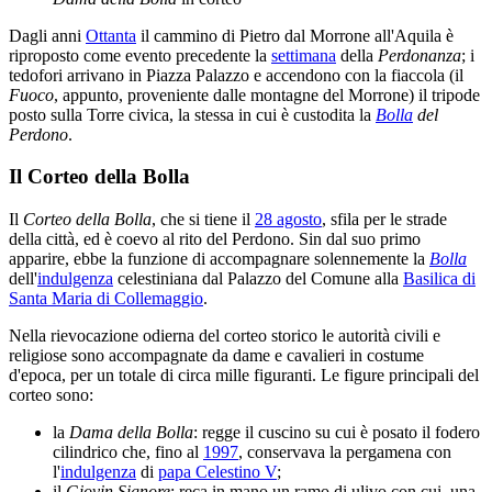
Dagli anni
Ottanta
il cammino di Pietro dal Morrone all'Aquila è
riproposto come evento precedente la
settimana
della
Perdonanza
; i
tedofori arrivano in Piazza Palazzo e accendono con la fiaccola (il
Fuoco
, appunto, proveniente dalle montagne del Morrone) il tripode
posto sulla Torre civica, la stessa in cui è custodita la
Bolla
del
Perdono
.
Il Corteo della Bolla
Il
Corteo della Bolla
, che si tiene il
28 agosto
, sfila per le strade
della città, ed è coevo al rito del Perdono. Sin dal suo primo
apparire, ebbe la funzione di accompagnare solennemente la
Bolla
dell'
indulgenza
celestiniana dal Palazzo del Comune alla
Basilica di
Santa Maria di Collemaggio
.
Nella rievocazione odierna del corteo storico le autorità civili e
religiose sono accompagnate da dame e cavalieri in costume
d'epoca, per un totale di circa mille figuranti. Le figure principali del
corteo sono:
la
Dama della Bolla
: regge il cuscino su cui è posato il fodero
cilindrico che, fino al
1997
, conservava la pergamena con
l'
indulgenza
di
papa Celestino V
;
il
Giovin Signore
: reca in mano un ramo di ulivo con cui, una