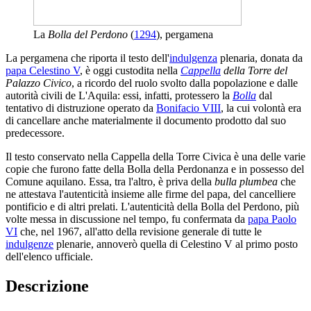
La
Bolla del Perdono
(
1294
), pergamena
La pergamena che riporta il testo dell'
indulgenza
plenaria, donata da
papa Celestino V
, è oggi custodita nella
Cappella
della Torre del
Palazzo Civico
, a ricordo del ruolo svolto dalla popolazione e dalle
autorità civili de L'Aquila: essi, infatti, protessero la
Bolla
dal
tentativo di distruzione operato da
Bonifacio VIII
, la cui volontà era
di cancellare anche materialmente il documento prodotto dal suo
predecessore.
Il testo conservato nella Cappella della Torre Civica è una delle varie
copie che furono fatte della Bolla della Perdonanza e in possesso del
Comune aquilano. Essa, tra l'altro, è priva della
bulla plumbea
che
ne attestava l'autenticità insieme alle firme del papa, del cancelliere
pontificio e di altri prelati. L'autenticità della Bolla del Perdono, più
volte messa in discussione nel tempo, fu confermata da
papa Paolo
VI
che, nel 1967, all'atto della revisione generale di tutte le
indulgenze
plenarie, annoverò quella di Celestino V al primo posto
dell'elenco ufficiale.
Descrizione