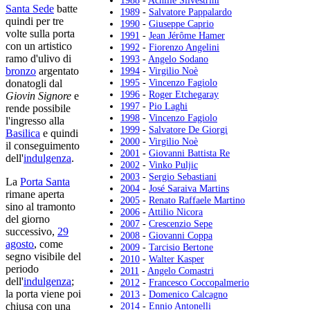
Santa Sede
batte
1989
-
Salvatore Pappalardo
quindi per tre
1990
-
Giuseppe Caprio
volte sulla porta
1991
-
Jean Jérôme Hamer
con un artistico
1992
-
Fiorenzo Angelini
ramo d'ulivo di
1993
-
Angelo Sodano
bronzo
argentato
1994
-
Virgilio Noè
1995
-
Vincenzo Fagiolo
donatogli dal
1996
-
Roger Etchegaray
Giovin Signore
e
1997
-
Pio Laghi
rende possibile
1998
-
Vincenzo Fagiolo
l'ingresso alla
1999
-
Salvatore De Giorgi
Basilica
e quindi
2000
-
Virgilio Noè
il conseguimento
2001
-
Giovanni Battista Re
dell'
indulgenza
.
2002
-
Vinko Puljic
2003
-
Sergio Sebastiani
La
Porta Santa
2004
-
José Saraiva Martins
rimane aperta
2005
-
Renato Raffaele Martino
sino al tramonto
2006
-
Attilio Nicora
del giorno
2007
-
Crescenzio Sepe
successivo,
29
2008
-
Giovanni Coppa
agosto
, come
2009
-
Tarcisio Bertone
segno visibile del
2010
-
Walter Kasper
periodo
2011
-
Angelo Comastri
dell'
indulgenza
;
2012
-
Francesco Coccopalmerio
la porta viene poi
2013
-
Domenico Calcagno
chiusa con una
2014
-
Ennio Antonelli