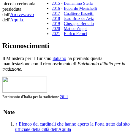
2015
-
Beniamino Stella
piccola cerimonia
2016
-
Edoardo Menichelli
presieduta
2017
-
Gualtiero Bassetti
dall'
Arcivescovo
2018
-
Joao Braz de Aviz
dell'
Aquila
.
2019
-
Giuseppe Bertello
2020
-
Matteo Zuppi
2021
-
Enrico Feroci
Riconoscimenti
Il Ministero per il Turismo
italiano
ha premiato questa
manifestazione con il riconoscimento di
Patrimonio d'Italia per la
tradizione
.
Patrimonio d'Italia per la tradizione
2011
Note
↑
Elenco dei cardinali che hanno aperto la Porta tratto dal sito
ufficiale della città dell'Aquila