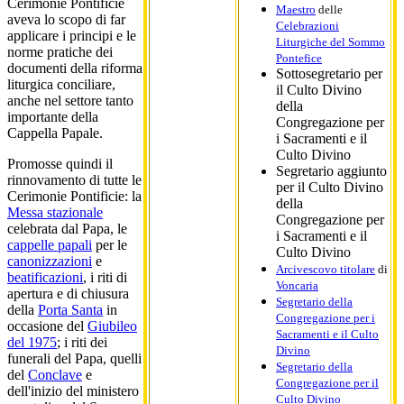
Cerimonie Pontificie
Maestro
delle
aveva lo scopo di far
Celebrazioni
applicare i principi e le
Liturgiche del Sommo
norme pratiche dei
Pontefice
documenti della riforma
Sottosegretario per
liturgica conciliare,
il Culto Divino
anche nel settore tanto
della
importante della
Congregazione per
Cappella Papale.
i Sacramenti e il
Culto Divino
Promosse quindi il
Segretario aggiunto
rinnovamento di tutte le
per il Culto Divino
Cerimonie Pontificie: la
della
Messa stazionale
Congregazione per
celebrata dal Papa, le
i Sacramenti e il
cappelle papali
per le
Culto Divino
canonizzazioni
e
Arcivescovo titolare
di
beatificazioni
, i riti di
Voncaria
apertura e di chiusura
Segretario della
della
Porta Santa
in
Congregazione per i
occasione del
Giubileo
Sacramenti e il Culto
del 1975
; i riti dei
Divino
funerali del Papa, quelli
Segretario della
del
Conclave
e
Congregazione per il
dell'inizio del ministero
Culto Divino