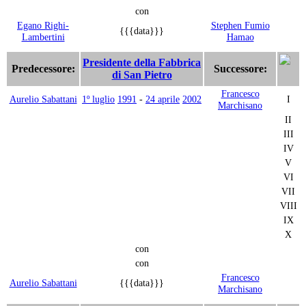
con
Egano Righi-
Stephen Fumio
{{{data}}}
Lambertini
Hamao
Presidente della Fabbrica
Predecessore:
Successore:
di San Pietro
Francesco
Aurelio Sabattani
1º luglio
1991
-
24 aprile
2002
I
Marchisano
II
III
IV
V
VI
VII
VIII
IX
X
con
con
Francesco
Aurelio Sabattani
{{{data}}}
Marchisano