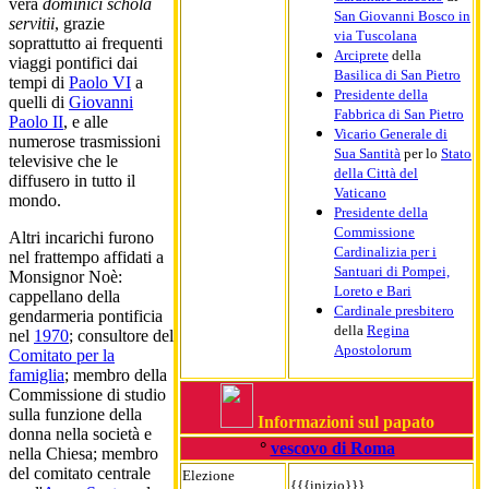
vera
dominici schola
San Giovanni Bosco in
servitii
, grazie
via Tuscolana
soprattutto ai frequenti
Arciprete
della
viaggi pontifici dai
Basilica di San Pietro
tempi di
Paolo VI
a
Presidente della
quelli di
Giovanni
Fabbrica di San Pietro
Paolo II
, e alle
Vicario Generale di
numerose trasmissioni
Sua Santità
per lo
Stato
televisive che le
della Città del
diffusero in tutto il
Vaticano
mondo.
Presidente della
Commissione
Altri incarichi furono
Cardinalizia per i
nel frattempo affidati a
Santuari di Pompei,
Monsignor Noè:
Loreto e Bari
cappellano della
Cardinale presbitero
gendarmeria pontificia
della
Regina
nel
1970
; consultore del
Apostolorum
Comitato per la
famiglia
; membro della
Commissione di studio
sulla funzione della
Informazioni sul papato
donna nella società e
°
vescovo di Roma
nella Chiesa; membro
del comitato centrale
Elezione
{{{inizio}}}