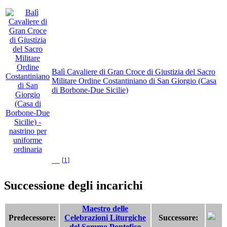
Balì Cavaliere di Gran Croce di Giustizia del Sacro
Militare Ordine Costantiniano di San Giorgio (Casa
di Borbone-Due Sicilie)
[
1
]
—
Successione degli incarichi
Maestro delle
Predecessore:
Celebrazioni Liturgiche
Successore:
del Sommo Pontefice