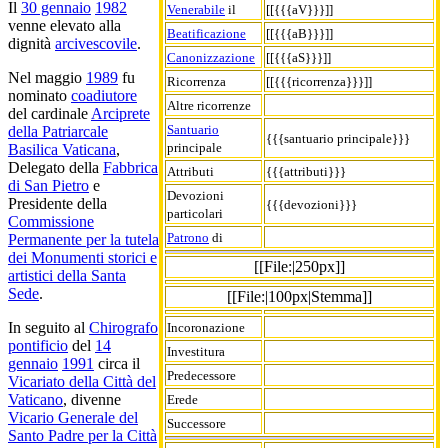
Il
30 gennaio
1982
Venerabile
il
[[{{{aV}}}]]
venne elevato alla
Beatificazione
[[{{{aB}}}]]
dignità
arcivescovile
.
Canonizzazione
[[{{{aS}}}]]
Nel maggio
1989
fu
Ricorrenza
[[{{{ricorrenza}}}]]
nominato
coadiutore
Altre ricorrenze
del cardinale
Arciprete
Santuario
della Patriarcale
{{{santuario principale}}}
principale
Basilica Vaticana
,
Delegato della
Fabbrica
Attributi
{{{attributi}}}
di San Pietro
e
Devozioni
Presidente della
{{{devozioni}}}
particolari
Commissione
Patrono
di
Permanente per la tutela
dei Monumenti storici e
[[File:|250px]]
artistici della Santa
Sede
.
[[File:|100px|Stemma]]
In seguito al
Chirografo
Incoronazione
pontificio
del
14
Investitura
gennaio
1991
circa il
Predecessore
Vicariato della Città del
Vaticano
, divenne
Erede
Vicario Generale del
Successore
Santo Padre per la Città