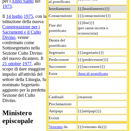
per l'
Anno Santo
nel
al pontificato
1973
.
Insediamento
{{{Insediamento}}}
Consacrazione
{{{consacrazione}}}
Il
14 luglio
1975
, con la
istituzione della nuova
{{{fine}}}
Fine del
Congregazione per i
(per causa incerta o
pontificato
Sacramenti e il Culto
sconosciuta)
Divino
, venne
Durata del
confermato come
pontificato
Sottosegretario nella
Segretario
{{{segretario}}}
Sezione Culto Divino
del nuovo dicastero. Il
Predecessore
{{{predecessore}}}
21 ottobre
1977
, allo
Successore
{{{successore}}}
scopo di dare maggiore
Extra
Anni di pontificato
impulso all'attività del
settore della Liturgia, fu
nominato Segretario
aggiunto per la predetta
Sezione del Culto
Cardinali
creazioni
Divino.
Proclamazioni
Antipapi
{{{antipapi}}}
Ministero
Eventi
episcopale
Venerato
da
{{{venerato da}}}