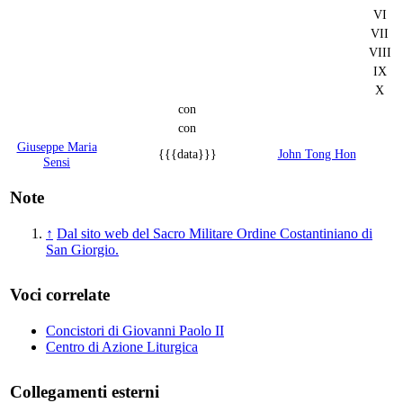
VI
VII
VIII
IX
X
con
con
Giuseppe Maria
{{{data}}}
John Tong Hon
Sensi
Note
↑
Dal sito web del Sacro Militare Ordine Costantiniano di
San Giorgio.
Voci correlate
Concistori di Giovanni Paolo II
Centro di Azione Liturgica
Collegamenti esterni