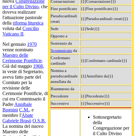
nuova
Congregazione
Consacrazione
{{{Consacrazione}}}
per il Culto Divino
, che
Fine pontificato
{{{Fine pontificato}}}
doveva realizzare
Pseudocardinali
l'attuazione pastorale
{{{Pseudocardinali creati}}}
creati
della
riforma liturgica
voluta dal
Concilio
Sede
{{{Sede}}}
Vaticano II
.
Opposto a
Sostenuto da
Nel gennaio
1970
venne nominato
Scomunicato
da
Maestro delle
Confermato
Cerimonie Pontificie
.
{{{Confermato cardinale}}}
cardinale
Già dal maggio
1968
,
Nomina a
in veste di Segretario,
pseudocardinale
{{{Annullato da}}}
aveva fatto parte del
annullata da
Comitato per la
revisione delle
Riammesso da
Cerimonie Pontificie, di
Precedente
{{{Precedente}}}
cui era Commissario il
Successivo
{{{Successivo}}}
Padre
Annibale
Bugnini
C.M.
, e
membro l'
Abate
Sottosegretario
Gabriele Brasò
O.S.B.
della
La nomina del nuovo
Congregazione per
Maestro delle
il Culto Divino