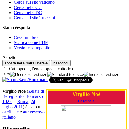
Cerca sul sito vaticano
Cerca nel CCC
Cerca nel CDC
Cerca sul sito Treccani
Stampa/esporta
Crea un libro
Scarica come PDF
Versione stampabile
Aspetto
sposta nella barra laterale
nascondi
Da Cathopedia, l'enciclopedia cattolica.
100%
Virgilio Noè
(
Zelata di
Virgilio Noè
Bereguardo
,
30 marzo
Cardinale
1922
; †
Roma
,
24
luglio
2011
) è stato un
cardinale
e
arcivescovo
italiano
.