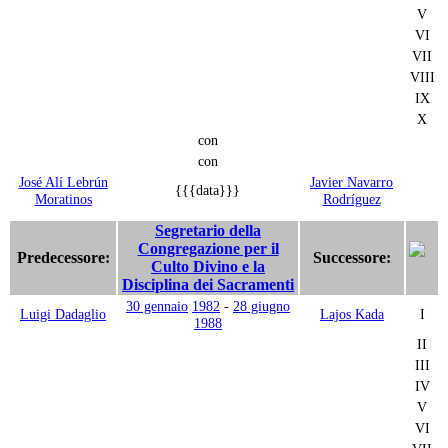
V
VI
VII
VIII
IX
X
con
con
José Alí Lebrún
Javier Navarro
{{{data}}}
Moratinos
Rodríguez
Segretario della
Congregazione per il
Predecessore:
Successore:
Culto Divino e la
Disciplina dei Sacramenti
30 gennaio
1982
-
28 giugno
Luigi Dadaglio
Lajos Kada
I
1988
II
III
IV
V
VI