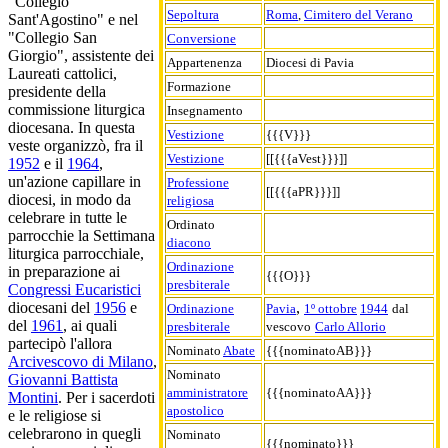
"Collegio
Sepoltura
Roma
,
Cimitero del Verano
Sant'Agostino" e nel
"Collegio San
Conversione
Giorgio", assistente dei
Appartenenza
Diocesi di Pavia
Laureati cattolici,
Formazione
presidente della
commissione liturgica
Insegnamento
diocesana. In questa
Vestizione
{{{V}}}
veste organizzò, fra il
Vestizione
[[{{{aVest}}}]]
1952
e il
1964
,
un'azione capillare in
Professione
[[{{{aPR}}}]]
diocesi, in modo da
religiosa
celebrare in tutte le
Ordinato
parrocchie la Settimana
diacono
liturgica parrocchiale,
Ordinazione
in preparazione ai
{{{O}}}
presbiterale
Congressi Eucaristici
,
diocesani del
1956
e
Ordinazione
Pavia
1º ottobre
1944
dal
del
1961
, ai quali
presbiterale
vescovo
Carlo Allorio
partecipò l'allora
Nominato
Abate
{{{nominatoAB}}}
Arcivescovo di Milano
,
Nominato
Giovanni Battista
amministratore
{{{nominatoAA}}}
Montini
. Per i sacerdoti
apostolico
e le religiose si
celebrarono in quegli
Nominato
{{{nominato}}}