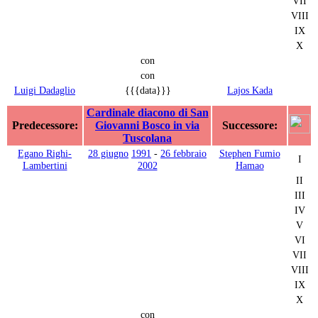
VII
VIII
IX
X
con
con
Luigi Dadaglio
{{{data}}}
Lajos Kada
Cardinale diacono di San
Predecessore:
Giovanni Bosco in via
Successore:
Tuscolana
Egano Righi-
28 giugno
1991
-
26 febbraio
Stephen Fumio
I
Lambertini
2002
Hamao
II
III
IV
V
VI
VII
VIII
IX
X
con