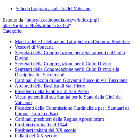
Scheda biografica sul sito del Vaticano
Estratto da "
https://it.cathopedia.org/w/index.php?
title=Virgilio_Noè&oldid=763374
"
Categorie
:
Maestri delle Celebrazioni Liturgiche del Sommo Pontefice
Vescovi di Voncaria
Segretari della Congregazione per i Sacramenti e il Culto
Divino
Segretari della Congregazione per il Culto Divino
Segretari della Congregazione per il Culto Divino e la
Disciplina dei Sacramenti
Cardinali diaconi di San Giovanni Bosco in via Tuscolana
Arcipreti della Basilica di San Pietro
Presidenti della Fabbrica di San Pietro
Vicari generali di sua Santità per lo Stato della Città del
Vaticano
Presidenti della Commissione Cardinalizia per i Santuari di
Pompei, Loreto e Bari
Cardinali presbiteri della Regina Apostolorum
Presbiteri ordinati nel 1944
Presbiteri italiani del XX secolo
Italiani del XX secolo