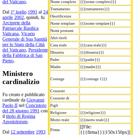
del Vaticano
.
Nome completo
{{{nome completo}}}
Trattamento
{{{trattamento}}}
Dal
1º luglio
1991
al
24
Onorificenze
aprile
2002
, quindi, fu
Arciprete della
Nome templare
{{{nome templare}}}
Patriarcale Basilica
Nomi postumi
Vaticana
,
Vicario
Altri titoli
Generale di Sua Santità
per lo Stato della Città
Casa reale
{{{casa reale}}}
del Vaticano
,
Presidente
Dinastia
{{{dinastia}}}
della Fabbrica di San
Padre
{{{padre}}}
Pietro
.
Madre
{{{madre}}}
Ministero
Coniuge
{{{coniuge 1}}}
cardinalizio
Consorte
Fu creato e pubblicato
Consorte di
cardinale da
Giovanni
Paolo II
nel
Concistoro
Figli
del 28 giugno 1991
con
Religione
{{{religione}}}
il
titolo di Regina
Motto reale
{{{motto reale}}}
Apostolorum
.
[[File:
Firma
Dal
12 settembre
1993
{{{firma}}}|150x150px]]