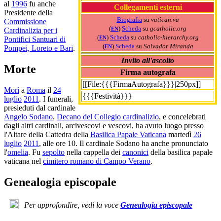
al
1996
fu anche
Collegamenti esterni
Presidente della
Biografia
su
vatican.va
Commissione
(
)
Scheda
su
gcatholic.org
EN
Cardinalizia per i
(
)
Scheda
su
catholic-hierarchy.org
EN
Pontifici Santuari di
(
)
Scheda
su
Salvador Miranda
EN
Pompei, Loreto e Bari
.
Invito all'ascolto
Morte
Firma autografa
[[File:{{{FirmaAutografa}}}|250px]]
Morì
a
Roma
il
24
{{{Festività}}}
luglio
2011
. I funerali,
presieduti dal cardinale
Angelo Sodano
,
Decano del Collegio cardinalizio
, e concelebrati
dagli altri cardinali, arcivescovi e vescovi, ha avuto luogo presso
l'Altare della Cattedra della
Basilica Papale Vaticana
martedì
26
luglio
2011
, alle ore 10. Il cardinale Sodano ha anche pronunciato
l'
omelia
. Fu
sepolto
nella cappella dei
canonici
della basilica papale
vaticana nel
cimitero romano di Campo Verano
.
Genealogia episcopale
Per approfondire, vedi la voce
Genealogia episcopale