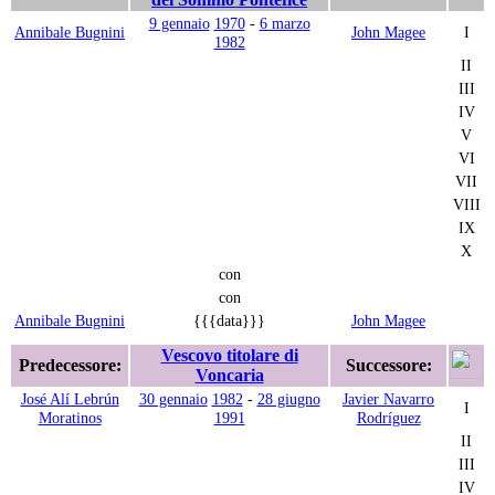
9 gennaio
1970
-
6 marzo
Annibale Bugnini
John Magee
I
1982
II
III
IV
V
VI
VII
VIII
IX
X
con
con
Annibale Bugnini
{{{data}}}
John Magee
Vescovo titolare di
Predecessore:
Successore:
Voncaria
José Alí Lebrún
30 gennaio
1982
-
28 giugno
Javier Navarro
I
Moratinos
1991
Rodríguez
II
III
IV