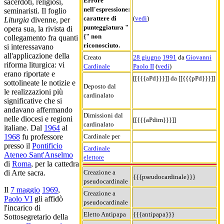
Errore
sacerdoti, religiosi,
nell'espressione:
seminaristi. Il foglio
carattere di
(
vedi
)
Liturgia
divenne, per
punteggiatura "
opera sua, la rivista di
{" non
collegamento fra quanti
riconosciuto.
si interessavano
all'applicazione della
Creato
28 giugno
1991
da
Giovanni
riforma liturgica: vi
Cardinale
Paolo II
(
vedi
)
erano riportate e
[[{{{aPd}}}]] da [[{{{pPd}}}]]
sottolineate le notizie e
Deposto dal
le realizzazioni più
cardinalato
significative che si
andavano affermando
Dimissioni dal
nelle diocesi e regioni
[[{{{aPdim}}}]]
cardinalato
italiane. Dal
1964
al
Cardinale per
1968
fu professore
presso il
Pontificio
Cardinale
Ateneo Sant'Anselmo
elettore
di
Roma
, per la cattedra
Creazione a
di Arte sacra.
{{{pseudocardinale}}}
pseudocardinale
Il
7 maggio
1969
,
Creazione a
Paolo VI
gli affidò
pseudocardinale
l'incarico di
Eletto Antipapa
{{{antipapa}}}
Sottosegretario della