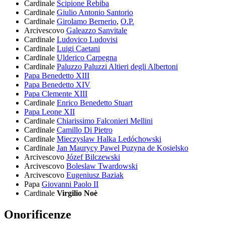
Cardinale
Scipione Rebiba
Cardinale
Giulio Antonio Santorio
Cardinale
Girolamo Bernerio
,
O.P.
Arcivescovo
Galeazzo Sanvitale
Cardinale
Ludovico Ludovisi
Cardinale
Luigi Caetani
Cardinale
Ulderico Carpegna
Cardinale
Paluzzo Paluzzi Altieri degli Albertoni
Papa Benedetto XIII
Papa Benedetto XIV
Papa Clemente XIII
Cardinale
Enrico Benedetto Stuart
Papa Leone XII
Cardinale
Chiarissimo Falconieri Mellini
Cardinale
Camillo Di Pietro
Cardinale
Mieczyslaw Halka Ledóchowski
Cardinale
Jan Maurycy Pawel Puzyna de Kosielsko
Arcivescovo
Józef Bilczewski
Arcivescovo
Boleslaw Twardowski
Arcivescovo
Eugeniusz Baziak
Papa
Giovanni Paolo II
Cardinale
Virgilio Noè
Onorificenze