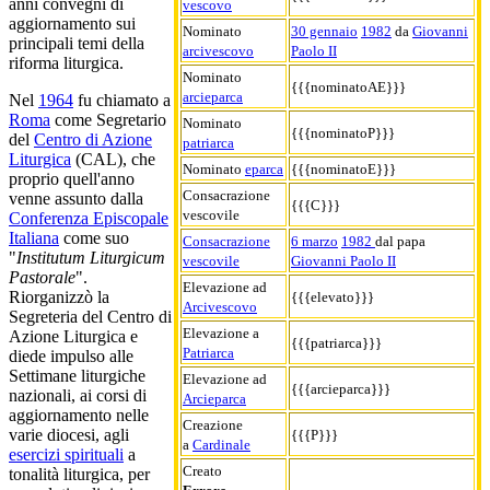
anni convegni di
vescovo
aggiornamento sui
Nominato
30 gennaio
1982
da
Giovanni
principali temi della
arcivescovo
Paolo II
riforma liturgica.
Nominato
{{{nominatoAE}}}
arcieparca
Nel
1964
fu chiamato a
Roma
come Segretario
Nominato
{{{nominatoP}}}
del
Centro di Azione
patriarca
Liturgica
(CAL), che
Nominato
eparca
{{{nominatoE}}}
proprio quell'anno
Consacrazione
venne assunto dalla
{{{C}}}
vescovile
Conferenza Episcopale
Italiana
come suo
Consacrazione
6 marzo
1982
dal papa
"
Institutum Liturgicum
vescovile
Giovanni Paolo II
Pastorale
".
Elevazione ad
Riorganizzò la
{{{elevato}}}
Arcivescovo
Segreteria del Centro di
Elevazione a
Azione Liturgica e
{{{patriarca}}}
Patriarca
diede impulso alle
Settimane liturgiche
Elevazione ad
{{{arcieparca}}}
nazionali, ai corsi di
Arcieparca
aggiornamento nelle
Creazione
varie diocesi, agli
{{{P}}}
a
Cardinale
esercizi spirituali
a
Creato
tonalità liturgica, per