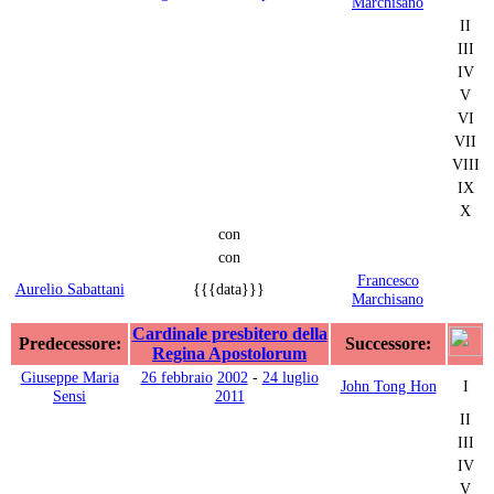
Marchisano
II
III
IV
V
VI
VII
VIII
IX
X
con
con
Francesco
Aurelio Sabattani
{{{data}}}
Marchisano
Cardinale presbitero della
Predecessore:
Successore:
Regina Apostolorum
Giuseppe Maria
26 febbraio
2002
-
24 luglio
John Tong Hon
I
Sensi
2011
II
III
IV
V