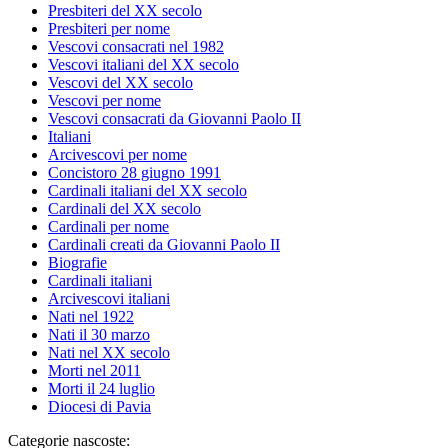
Presbiteri del XX secolo
Presbiteri per nome
Vescovi consacrati nel 1982
Vescovi italiani del XX secolo
Vescovi del XX secolo
Vescovi per nome
Vescovi consacrati da Giovanni Paolo II
Italiani
Arcivescovi per nome
Concistoro 28 giugno 1991
Cardinali italiani del XX secolo
Cardinali del XX secolo
Cardinali per nome
Cardinali creati da Giovanni Paolo II
Biografie
Cardinali italiani
Arcivescovi italiani
Nati nel 1922
Nati il 30 marzo
Nati nel XX secolo
Morti nel 2011
Morti il 24 luglio
Diocesi di Pavia
Categorie nascoste: