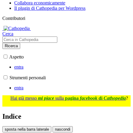
Collabora economicamente
Il plugin di Cathopedia per Wordpress
Contributori
Cerca
Ricerca
Aspetto
entra
Strumenti personali
entra
Hai già messo
mi piace
sulla
pagina
facebook
di
Cathopedia
?
Indice
sposta nella barra laterale
nascondi