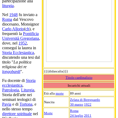
partecipazione alla
liturgia
.
Nel
1948
fu inviato a
Roma
dal Vescovo
diocesano, Monsignor
Carlo Allorio
(
ch
), e
frequentò la
Pontificia
Università Gregoriana
,
dove, nel
1952
,
conseguì la laurea in
Storia Ecclesiastica
,
discutendo una tesi dal
titolo "
La politica
religiosa dei re
{{{didascalia}}}
longobardi
".
Titolo cardinalizio
Fu docente di
Storia
ecclesiastica
,
Incarichi attuali
Patrologia
,
Liturgia
,
Età alla
morte
89 anni
Storia dell'arte nei
seminari teologici di
Zelata di Bereguardo
Nascita
Pavia
e di
Tortona
, e
30 marzo
1922
nello stesso tempo
Roma
Morte
direttore spirituale
nel
24 luglio
2011