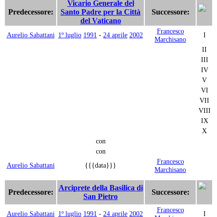
Vicario Generale del
Predecessore:
Santo Padre per la Città
Successore:
del Vaticano
Francesco
Aurelio Sabattani
1º luglio
1991
-
24 aprile
2002
I
Marchisano
II
III
IV
V
VI
VII
VIII
IX
X
con
con
Francesco
Aurelio Sabattani
{{{data}}}
Marchisano
Arciprete della Basilica di
Predecessore:
Successore:
San Pietro
Francesco
Aurelio Sabattani
1º luglio
1991
-
24 aprile
2002
I