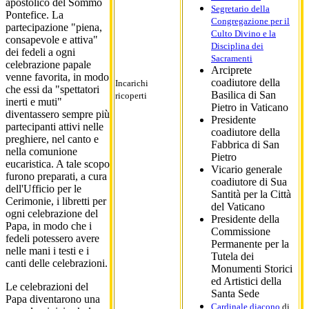
apostolico del Sommo
Segretario della
Pontefice. La
Congregazione per il
partecipazione "piena,
Culto Divino e la
consapevole e attiva"
Disciplina dei
dei fedeli a ogni
Sacramenti
celebrazione papale
Arciprete
venne favorita, in modo
coadiutore della
Incarichi
che essi da "spettatori
Basilica di San
ricoperti
inerti e muti"
Pietro in Vaticano
diventassero sempre più
Presidente
partecipanti attivi nelle
coadiutore della
preghiere, nel canto e
Fabbrica di San
nella comunione
Pietro
eucaristica. A tale scopo
Vicario generale
furono preparati, a cura
coadiutore di Sua
dell'Ufficio per le
Santità per la Città
Cerimonie, i libretti per
del Vaticano
ogni celebrazione del
Presidente della
Papa, in modo che i
Commissione
fedeli potessero avere
Permanente per la
nelle mani i testi e i
Tutela dei
canti delle celebrazioni.
Monumenti Storici
ed Artistici della
Le celebrazioni del
Santa Sede
Papa diventarono una
Cardinale diacono
di