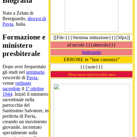
Biografia
Nato a Zelata di
Bereguardo,
diocesi di
Pavia
, Italia.
Formazione e
[[File:{{{Stemma istituzione}}}|50px]]
ministero
al secolo
{{{alsecolo}}}
battezzato
presbiterale
ERRORE in "fase canonizz"
Dopo aver frequentato
{{{note}}}
gli studi nel
seminario
Deus meus misericordia mea
vescovile di
Pavia
,
venne
ordinato
sacerdote
il
1º ottobre
1944
. Iniziò il ministero
sacerdotale nella
parrocchia del
Santissimo Salvatore, in
periferia di Pavia,
creando un movimento
giovanile, incentrato
specialmente sulla