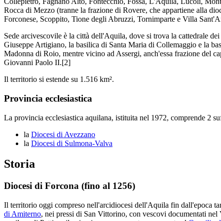
Collepietro, Fagnano Alto, Fontecchio, Fossa, L'Aquila, Lucoli, Mont
Rocca di Mezzo (tranne la frazione di Rovere, che appartiene alla di
Forconese, Scoppito, Tione degli Abruzzi, Tornimparte e Villa Sant'A
Sede arcivescovile è la città dell'Aquila, dove si trova la cattedrale d
Giuseppe Artigiano, la basilica di Santa Maria di Collemaggio e la basi
Madonna di Roio, mentre vicino ad Assergi, anch'essa frazione del cap
Giovanni Paolo II.[2]
Il territorio si estende su 1.516 km².
Provincia ecclesiastica
La provincia ecclesiastica aquilana, istituita nel 1972, comprende 2 su
la
Diocesi di Avezzano
la
Diocesi di Sulmona-Valva
Storia
Diocesi di Forcona (fino al 1256)
Il territorio oggi compreso nell'arcidiocesi dell'Aquila fin dall'epoca 
di Amiterno
, nei pressi di San Vittorino, con vescovi documentati nel