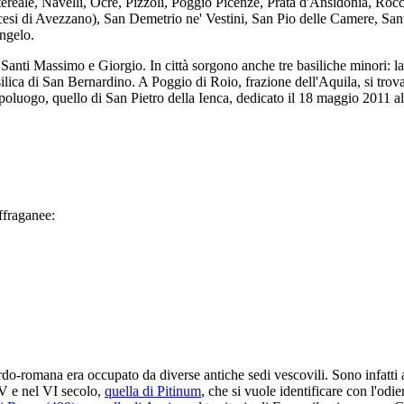
ereale, Navelli, Ocre, Pizzoli, Poggio Picenze, Prata d'Ansidonia, Roc
ocesi di Avezzano), San Demetrio ne' Vestini, San Pio delle Camere, San
ngelo.
ei Santi Massimo e Giorgio. In città sorgono anche tre basiliche minori: la
lica di San Bernardino. A Poggio di Roio, frazione dell'Aquila, si trova 
oluogo, quello di San Pietro della Ienca, dedicato il 18 maggio 2011 a
ffraganee:
tardo-romana era occupato da diverse antiche sedi vescovili. Sono infatti a
 V e nel VI secolo,
quella di Pitinum
, che si vuole identificare con l'odi