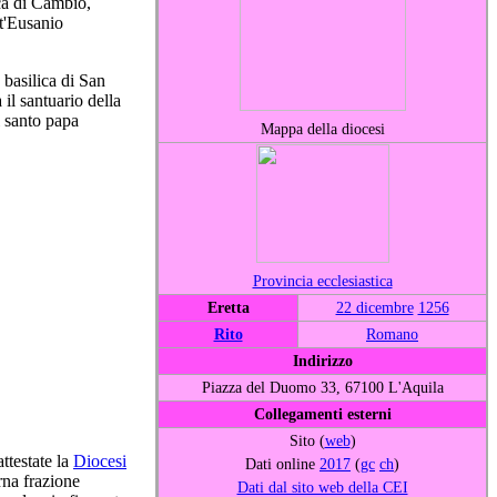
ca di Cambio,
t'Eusanio
 basilica di San
il santuario della
l santo papa
Mappa della diocesi
Provincia ecclesiastica
Eretta
22 dicembre
1256
Rito
Romano
Indirizzo
Piazza del Duomo 33, 67100 L'Aquila
Collegamenti esterni
Sito (
web
)
ttestate la
Diocesi
Dati online
2017
(
gc
ch
)
erna frazione
Dati dal sito web della CEI