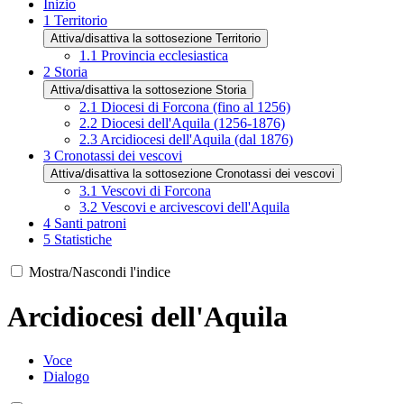
Inizio
1
Territorio
Attiva/disattiva la sottosezione Territorio
1.1
Provincia ecclesiastica
2
Storia
Attiva/disattiva la sottosezione Storia
2.1
Diocesi di Forcona (fino al 1256)
2.2
Diocesi dell'Aquila (1256-1876)
2.3
Arcidiocesi dell'Aquila (dal 1876)
3
Cronotassi dei vescovi
Attiva/disattiva la sottosezione Cronotassi dei vescovi
3.1
Vescovi di Forcona
3.2
Vescovi e arcivescovi dell'Aquila
4
Santi patroni
5
Statistiche
Mostra/Nascondi l'indice
Arcidiocesi dell'Aquila
Voce
Dialogo