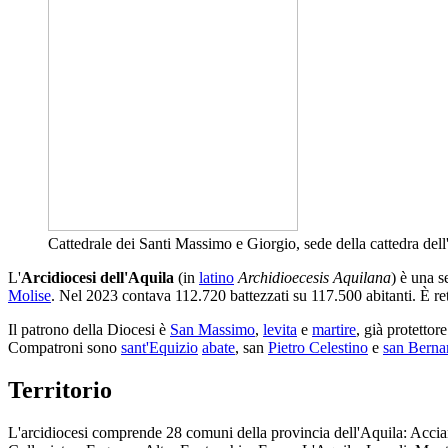
Cattedrale dei Santi Massimo e Giorgio, sede della cattedra dell
L'
Arcidiocesi dell'Aquila
(in
latino
Archidioecesis Aquilana
) è una 
Molise
. Nel 2023 contava 112.720 battezzati su 117.500 abitanti. È ret
Il patrono della Diocesi è
San Massimo
,
levita
e
martire
, già protettor
Compatroni sono
sant'Equizio
abate
, san
Pietro Celestino
e
san Berna
Territorio
L'arcidiocesi comprende 28 comuni della provincia dell'Aquila: Acc