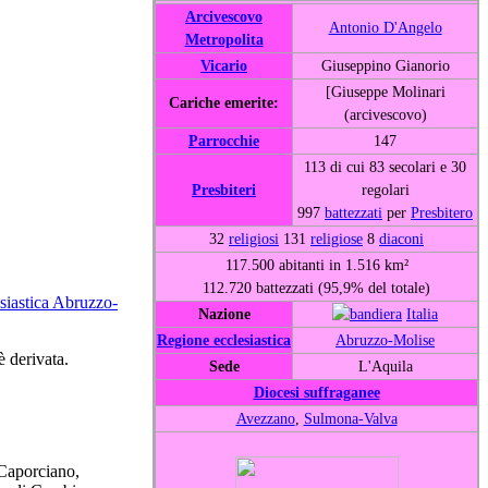
Arcivescovo
Antonio D'Angelo
Metropolita
Vicario
Giuseppino Gianorio
[Giuseppe Molinari
Cariche emerite:
(arcivescovo)
Parrocchie
147
113 di cui 83 secolari e 30
Presbiteri
regolari
997
battezzati
per
Presbitero
32
religiosi
131
religiose
8
diaconi
117.500 abitanti in 1.516 km²
112.720 battezzati (95,9% del totale)
siastica Abruzzo-
Nazione
Italia
Regione ecclesiastica
Abruzzo-Molise
è derivata.
Sede
L'Aquila
Diocesi suffraganee
Avezzano
,
Sulmona-Valva
 Caporciano,