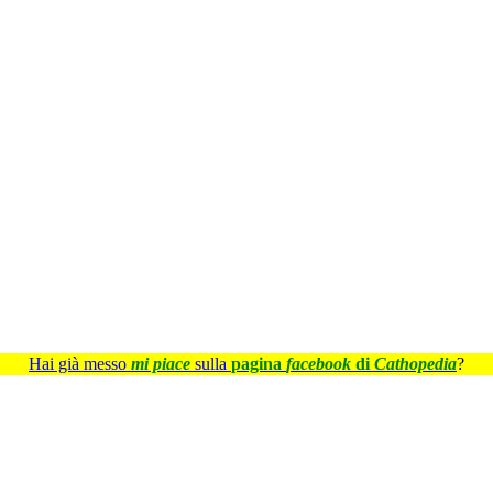
Hai già messo
mi piace
sulla
pagina
facebook
di
Cathopedia
?