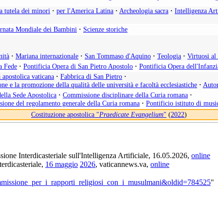
la tutela dei minori
·
per l'America Latina
·
Archeologia sacra
·
Intelligenza Art
rnata Mondiale dei Bambini
·
Scienze storiche
nità
·
Mariana internazionale
·
San Tommaso d'Aquino
·
Teologia
·
Virtuosi a
la Fede
·
Pontificia Opera di San Pietro Apostolo
·
Pontificia Opera dell'Infanz
 apostolica vaticana
·
Fabbrica di San Pietro
·
ne e la promozione della qualità delle università e facoltà ecclesiastiche
·
Autor
della Sede Apostolica
·
Commissione disciplinare della Curia romana
·
isione del regolamento generale della Curia romana
·
Pontificio istituto di musi
Costituzione apostolica "
Praedicate Evangelium
"
(
2022
)
one Interdicasteriale sull'Intelligenza Artificiale, 16.05.2026,
online
terdicasteriale,
16 maggio
2026
, vaticannews.va,
online
_commissione_per_i_rapporti_religiosi_con_i_musulmani&oldid=784525
"