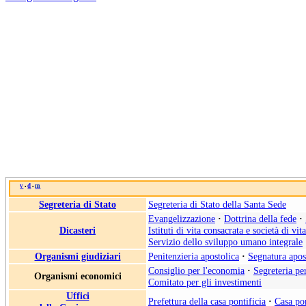
v
d
m
•
•
Segreteria di Stato
Segreteria di Stato della Santa Sede
Evangelizzazione
·
Dottrina della fede
·
Dicasteri
Istituti di vita consacrata e società di vit
Servizio dello sviluppo umano integrale
Organismi giudiziari
Penitenzieria apostolica
·
Segnatura apos
Consiglio per l'economia
·
Segreteria pe
Organismi economici
Comitato per gli investimenti
Uffici
Prefettura della casa pontificia
·
Casa pon