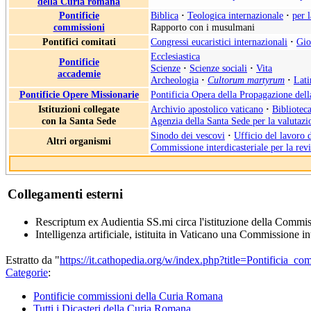
della Curia romana
Pontificie
Biblica
·
Teologica internazionale
·
per 
commissioni
Rapporto con i musulmani
Pontifici comitati
Congressi eucaristici internazionali
·
Gio
Ecclesiastica
Pontificie
Scienze
·
Scienze sociali
·
Vita
accademie
Archeologia
·
Cultorum martyrum
·
Lati
Pontificie Opere Missionarie
Pontificia Opera della Propagazione del
Istituzioni collegate
Archivio apostolico vaticano
·
Biblioteca
con la Santa Sede
Agenzia della Santa Sede per la valutazio
Sinodo dei vescovi
·
Ufficio del lavoro 
Altri organismi
Commissione interdicasteriale per la rev
Collegamenti esterni
Rescriptum ex Audientia SS.mi circa l'istituzione della Commissi
Intelligenza artificiale, istituita in Vaticano una Commissione in
Estratto da "
https://it.cathopedia.org/w/index.php?title=Pontificia
Categorie
:
Pontificie commissioni della Curia Romana
Tutti i Dicasteri della Curia Romana