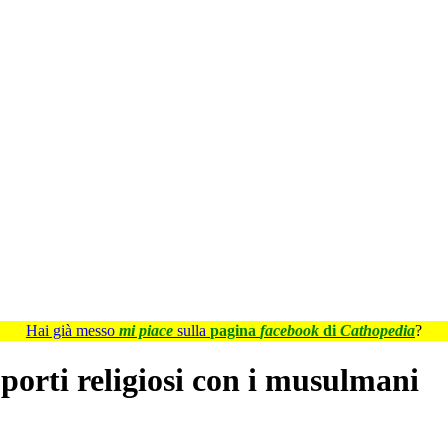
Hai già messo
mi piace
sulla
pagina
facebook
di
Cathopedia
?
porti religiosi con i musulmani