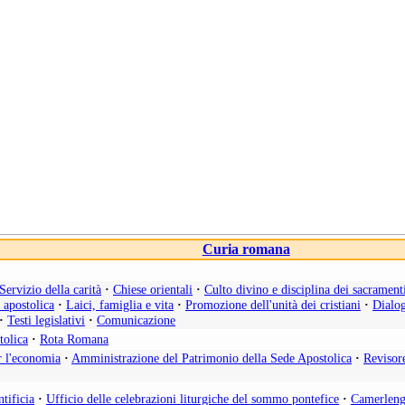
Curia romana
Servizio della carità
·
Chiese orientali
·
Culto divino e disciplina dei sacrament
a apostolica
·
Laici, famiglia e vita
·
Promozione dell'unità dei cristiani
·
Dialog
·
Testi legislativi
·
Comunicazione
tolica
·
Rota Romana
r l'economia
·
Amministrazione del Patrimonio della Sede Apostolica
·
Revisor
tificia
·
Ufficio delle celebrazioni liturgiche del sommo pontefice
·
Camerleng