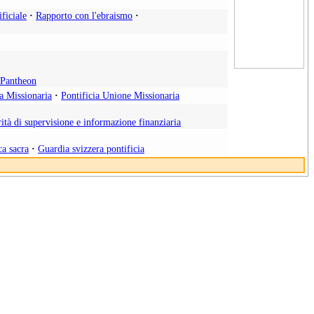
ificiale
·
Rapporto con l'ebraismo
·
l Pantheon
ia Missionaria
·
Pontificia Unione Missionaria
ità di supervisione e informazione finanziaria
ca sacra
·
Guardia svizzera pontificia