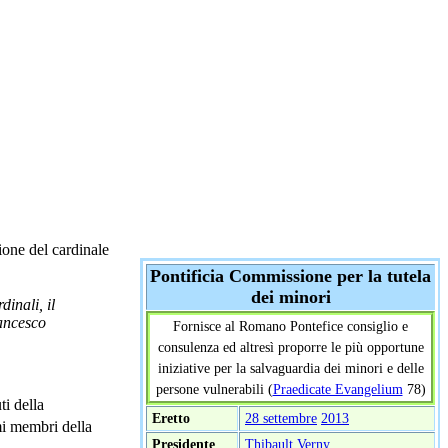
ione del cardinale
Pontificia Commissione per la tutela
dei minori
inali, il
rancesco
Fornisce al Romano Pontefice consiglio e
consulenza ed altresì proporre le più opportune
iniziative per la salvaguardia dei minori e delle
persone vulnerabili (
Praedicate Evangelium
78)
ti della
Eretto
28 settembre
2013
mi membri della
Presidente
Thibault Verny