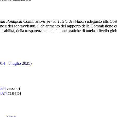
ella Pontificia Commissione per la Tutela dei Minori
adeguato alla Cost
time e dei sopravvissuti, il chiarimento del rapporto della Commissione co
sabilità, della trasparenza e delle buone pratiche di tutela a livello glob
014
-
5 luglio
2025
)
024
cessato)
2024
cessato)