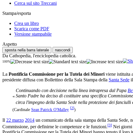
Cerca sul sito Treccani
Stampa/esporta
Crea un libro
Scarica come PDF
Versione stampabile
Aspetto
sposta nella barra laterale
nascondi
Da Cathopedia, l'enciclopedia cattolica.
100%
La
Pontificia Commissione per la Tutela dei Minori
viene istituita 
presidente diffusa con Bollettino della Sala Stampa della
Santa Sede
i
Continuando con decisione nella linea intrapresa dal Papa
Be
Santo Padre ha deciso di costituire una specifica Commissione p
«
circa l'impegno della Santa Sede nella protezione dei fanciulli 
[
2
]
(Cardinale
Sean Patrick O'Malley
)
Il
22 marzo
2014
un comunicato della sala stampa della Santa Sede, ne 
[
3
]
Commissione, per definirne le competenze e le funzioni.
Nei giorni
Pontificia Commissione per la Tutela dei Minori hanno tenuto il loro i