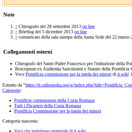
Note
↑
Chirografo del 28 settembre 2013
on line
↑
Briefing del 5 dicembre 2013
on line
↑
comunicato della sala stampa della Santa Sede del 22 marzo
Collegamenti esterni
Chirografo del Santo Padre Francesco per l'istituzione della P
Rescriptum ex Audientia Sanctissimi e Statuto della Pontifici
Voce
Pontificia commissione per la tutela dei minori
di
it.wiki
: 
Estratto da "
https://it.cathopedia.org/w/index.php?title=Pontificia
Categorie
:
Pontificie commissioni della Curia Romana
Tutti i Dicasteri della Curia Romana
Pontificia Commissione per la tutela dei minori
Categoria nascosta:
Voci che inglobano materiale di it.wiki