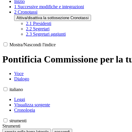
Inizio
1
Successive modifiche e integrazioni
2
Cronotassi
Attiva/disattiva la sottosezione Cronotassi
2.1
Presidenti
2.2
Segretari
2.3
Segretari aggiunti
Mostra/Nascondi l'indice
Pontificia Commissione per la t
Voce
Dialogo
italiano
Leggi
Visualizza sorgente
Cronologia
strumenti
Strumenti
sposta nella barra laterale
nascondi