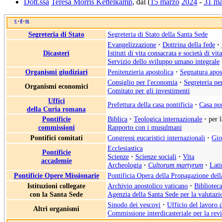
Dott.ssa
Teresa Morris Kettelkamp
, dal (
15 marzo
2024
-
31 ma
v
d
m
•
•
Segreteria di Stato
Segreteria di Stato della Santa Sede
Evangelizzazione
·
Dottrina della fede
·
Dicasteri
Istituti di vita consacrata e società di vit
Servizio dello sviluppo umano integrale
Organismi giudiziari
Penitenzieria apostolica
·
Segnatura apos
Consiglio per l'economia
·
Segreteria pe
Organismi economici
Comitato per gli investimenti
Uffici
Prefettura della casa pontificia
·
Casa pon
della Curia romana
Pontificie
Biblica
·
Teologica internazionale
·
per 
commissioni
Rapporto con i musulmani
Pontifici comitati
Congressi eucaristici internazionali
·
Gio
Ecclesiastica
Pontificie
Scienze
·
Scienze sociali
·
Vita
accademie
Archeologia
·
Cultorum martyrum
·
Lati
Pontificie Opere Missionarie
Pontificia Opera della Propagazione del
Istituzioni collegate
Archivio apostolico vaticano
·
Biblioteca
con la Santa Sede
Agenzia della Santa Sede per la valutazio
Sinodo dei vescovi
·
Ufficio del lavoro 
Altri organismi
Commissione interdicasteriale per la rev