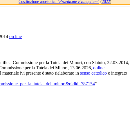
Costituzione apostolica "
Praedicate Evangelium
"
(
2022
)
 2014
on line
ontificia Commissione per la Tutela dei Minori, con Statuto, 22.03.2014
a Commissione per la Tutela dei Minori, 13.06.2026,
online
il materiale ivi presente è stato rielaborato in
senso cattolico
e integrato
_Commissione_per_la_tutela_dei_minori&oldid=787154
"