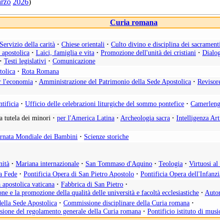
rzo
2026
)
Curia romana
Servizio della carità
·
Chiese orientali
·
Culto divino e disciplina dei sacrament
a apostolica
·
Laici, famiglia e vita
·
Promozione dell'unità dei cristiani
·
Dialog
·
Testi legislativi
·
Comunicazione
tolica
·
Rota Romana
r l'economia
·
Amministrazione del Patrimonio della Sede Apostolica
·
Revisor
tificia
·
Ufficio delle celebrazioni liturgiche del sommo pontefice
·
Camerleng
la tutela dei minori
·
per l'America Latina
·
Archeologia sacra
·
Intelligenza Art
rnata Mondiale dei Bambini
·
Scienze storiche
nità
·
Mariana internazionale
·
San Tommaso d'Aquino
·
Teologia
·
Virtuosi a
la Fede
·
Pontificia Opera di San Pietro Apostolo
·
Pontificia Opera dell'Infanz
 apostolica vaticana
·
Fabbrica di San Pietro
·
ne e la promozione della qualità delle università e facoltà ecclesiastiche
·
Autor
della Sede Apostolica
·
Commissione disciplinare della Curia romana
·
isione del regolamento generale della Curia romana
·
Pontificio istituto di musi