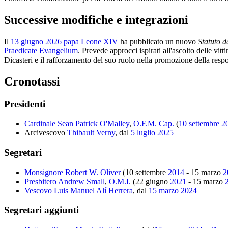
Successive modifiche e integrazioni
Il
13 giugno
2026
papa Leone XIV
ha pubblicato un nuovo
Statuto d
Praedicate Evangelium
. Prevede approcci ispirati all'ascolto delle vit
Dicasteri e il rafforzamento del suo ruolo nella promozione della respon
Cronotassi
Presidenti
Cardinale
Sean Patrick O'Malley
,
O.F.M. Cap.
(
10 settembre
2
Arcivescovo
Thibault Verny
, dal
5 luglio
2025
Segretari
Monsignore
Robert W. Oliver
(10 settembre
2014
- 15 marzo
2
Presbitero
Andrew Small
,
O.M.I.
(22 giugno
2021
- 15 marzo
Vescovo
Luis Manuel Alí Herrera
, dal
15 marzo
2024
Segretari aggiunti