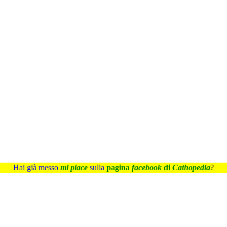
Hai già messo
mi piace
sulla
pagina
facebook
di
Cathopedia
?