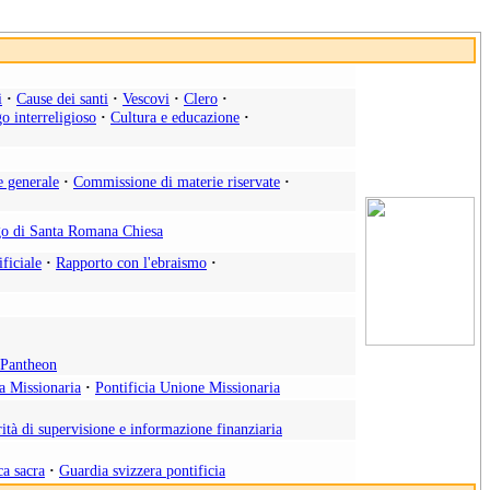
i
·
Cause dei santi
·
Vescovi
·
Clero
·
o interreligioso
·
Cultura e educazione
·
e generale
·
Commissione di materie riservate
·
o di Santa Romana Chiesa
ificiale
·
Rapporto con l'ebraismo
·
l Pantheon
ia Missionaria
·
Pontificia Unione Missionaria
ità di supervisione e informazione finanziaria
ca sacra
·
Guardia svizzera pontificia