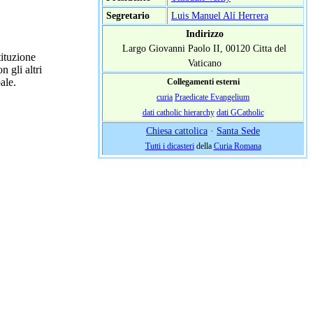
Segretario
Luis Manuel Alí Herrera
Indirizzo
Largo Giovanni Paolo II, 00120 Citta del
ituzione
Vaticano
n gli altri
ale.
Collegamenti esterni
curia
Praedicate Evangelium
dati catholic hierarchy
dati GCatholic
Chiesa cattolica
·
Santa Sede
Tutti i dicasteri
della
Curia Romana