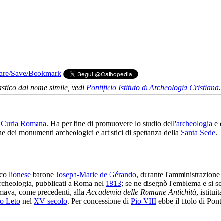
iastico dal nome simile, vedi
Pontificio Istituto di Archeologia Cristiana
.
a
Curia Romana
. Ha per fine di promuovere lo studio dell'
archeologia
e 
ne dei monumenti archeologici e artistici di spettanza della
Santa Sede
.
ico
lionese
barone
Joseph-Marie de Gérando
, durante l'amministrazione
Archeologia, pubblicati a Roma nel
1813
; se ne disegnò l'emblema e si sc
hiamava, come precedenti, alla
Accademia delle Romane Antichità
, istitui
o Leto
nel
XV secolo
. Per concessione di
Pio VIII
ebbe il titolo di Pont