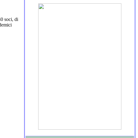
40 soci, di
ademici