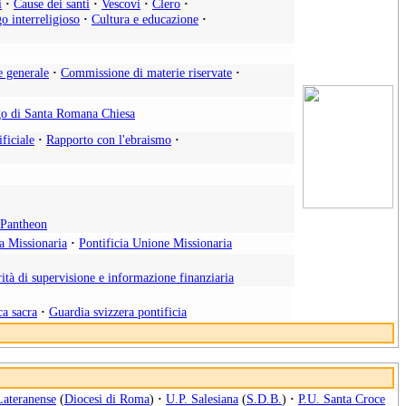
i
·
Cause dei santi
·
Vescovi
·
Clero
·
o interreligioso
·
Cultura e educazione
·
e generale
·
Commissione di materie riservate
·
o di Santa Romana Chiesa
ificiale
·
Rapporto con l'ebraismo
·
l Pantheon
ia Missionaria
·
Pontificia Unione Missionaria
ità di supervisione e informazione finanziaria
ca sacra
·
Guardia svizzera pontificia
Lateranense
(
Diocesi di Roma
)
·
U.P. Salesiana
(
S.D.B.
)
·
P.U. Santa Croce