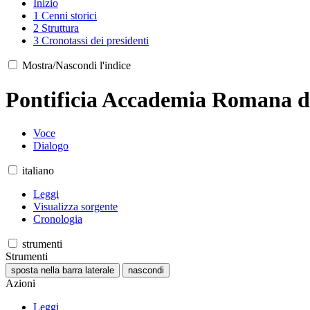
Inizio
1
Cenni storici
2
Struttura
3
Cronotassi dei presidenti
Mostra/Nascondi l'indice
Pontificia Accademia Romana d
Voce
Dialogo
italiano
Leggi
Visualizza sorgente
Cronologia
strumenti
Strumenti
sposta nella barra laterale
nascondi
Azioni
Leggi