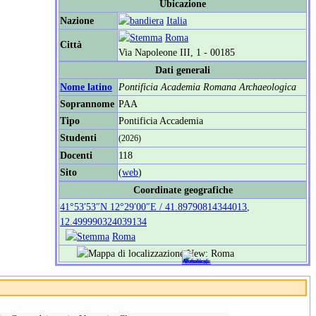
Ubicazione
Nazione
Italia
Roma
Città
Via Napoleone III, 1 - 00185
Dati generali
Nome latino
Pontificia Academia Romana Archaeologica
Soprannome
PAA
Tipo
Pontificia Accademia
Studenti
(2026)
Docenti
118
Sito
(
web
)
Coordinate geografiche
41°53′53″N
12°29′00″E
/
41.89790814344013
,
12.499990324039134
Roma