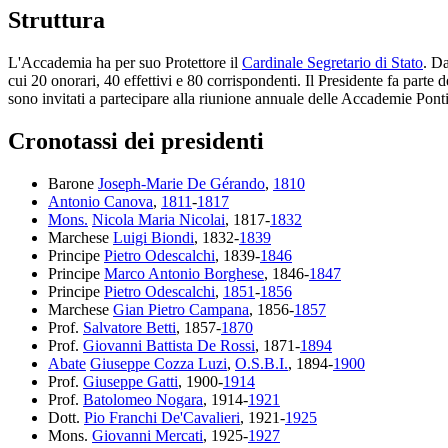
Struttura
L'Accademia ha per suo Protettore il
Cardinale Segretario di Stato
. D
cui 20 onorari, 40 effettivi e 80 corrispondenti. Il Presidente fa parte 
sono invitati a partecipare alla riunione annuale delle Accademie Ponti
Cronotassi dei presidenti
Barone
Joseph-Marie De Gérando
,
1810
Antonio Canova
,
1811
-
1817
Mons.
Nicola Maria Nicolai
, 1817-
1832
Marchese
Luigi Biondi
, 1832-
1839
Principe
Pietro Odescalchi
, 1839-
1846
Principe
Marco Antonio Borghese
, 1846-
1847
Principe
Pietro Odescalchi
,
1851
-
1856
Marchese
Gian Pietro Campana
, 1856-
1857
Prof.
Salvatore Betti
, 1857-
1870
Prof.
Giovanni Battista De Rossi
, 1871-
1894
Abate
Giuseppe Cozza Luzi
,
O.S.B.I.
, 1894-
1900
Prof.
Giuseppe Gatti
, 1900-
1914
Prof.
Batolomeo Nogara
, 1914-
1921
Dott.
Pio Franchi De'Cavalieri
, 1921-
1925
Mons.
Giovanni Mercati
, 1925-
1927