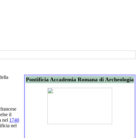
della
Pontificia Accademia Romana di Archeologia
 francese
else il
ta nel
1740
ificia nel