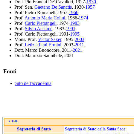
Dott. Pio Franchi De' Cavalieri, 1927-
1930
Prof. Sen.
Gaetano De Sanctis
, 1930-
1957
Prof. Pietro Romanelli,1957-
1966
Prof.
Antonio Maria Colini
, 1966-
1974
Prof.
Carlo Pietrangeli
, 1974-
1983
Prof.
Silvio Accame
, 1983-
1991
Prof. Carlo Pietrangeli, 1991-
1995
Mons. Prof.
Victor Saxer
, 1995-
2003
Prof.
Letizia Pani Ermini
, 2003-
2011
Dott. Marco Buonocore, 2011-
2021
Dott. Maurizio Sannibale, 2021
Fonti
Sito dell'accademia
v
d
m
•
•
Segreteria di Stato
Segreteria di Stato della Santa Sede