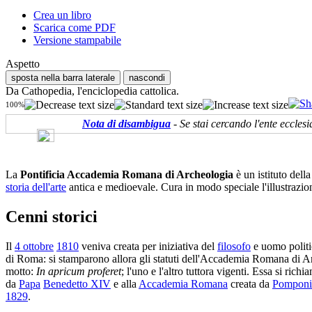
Crea un libro
Scarica come PDF
Versione stampabile
Aspetto
sposta nella barra laterale
nascondi
Da Cathopedia, l'enciclopedia cattolica.
100%
Nota di disambigua
- Se stai cercando l'ente eccles
La
Pontificia Accademia Romana di Archeologia
è un istituto dell
storia dell'arte
antica e medioevale. Cura in modo speciale l'illustrazio
Cenni storici
Il
4 ottobre
1810
veniva creata per iniziativa del
filosofo
e uomo polit
di Roma: si stamparono allora gli statuti dell'Accademia Romana di 
motto:
In apricum proferet
; l'uno e l'altro tuttora vigenti. Essa si ric
da
Papa
Benedetto XIV
e alla
Accademia Romana
creata da
Pomponi
1829
.