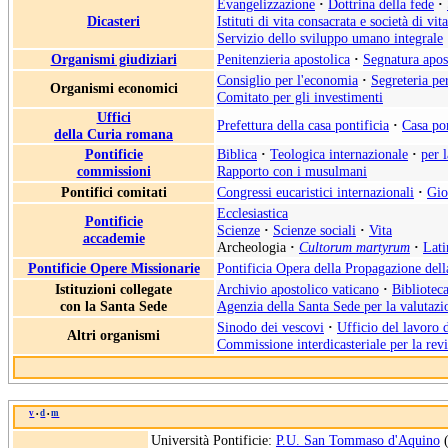
Evangelizzazione
·
Dottrina della fede
·
Dicasteri
Istituti di vita consacrata e società di vit
Servizio dello sviluppo umano integrale
Organismi giudiziari
Penitenzieria apostolica
·
Segnatura apos
Consiglio per l'economia
·
Segreteria pe
Organismi economici
Comitato per gli investimenti
Uffici
Prefettura della casa pontificia
·
Casa pon
della Curia romana
Pontificie
Biblica
·
Teologica internazionale
·
per 
commissioni
Rapporto con i musulmani
Pontifici comitati
Congressi eucaristici internazionali
·
Gio
Ecclesiastica
Pontificie
Scienze
·
Scienze sociali
·
Vita
accademie
Archeologia
·
Cultorum martyrum
·
Lati
Pontificie Opere Missionarie
Pontificia Opera della Propagazione del
Istituzioni collegate
Archivio apostolico vaticano
·
Biblioteca
con la Santa Sede
Agenzia della Santa Sede per la valutazio
Sinodo dei vescovi
·
Ufficio del lavoro 
Altri organismi
Commissione interdicasteriale per la rev
v
d
m
•
•
Università Pontificie:
P.U. San Tommaso d'Aquino