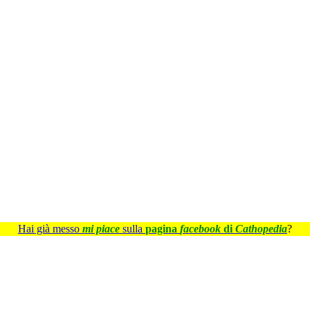
Hai già messo
mi piace
sulla
pagina
facebook
di
Cathopedia
?