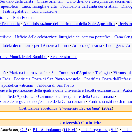
Servizio della carità
·
Chiese orientali
·
Culto divino e disciplina dei sacrament
a apostolica
·
Laici, famiglia e vita
·
Promozione dell'unità dei cristiani
·
Dialog
·
Testi legislativi
·
Comunicazione
tolica
·
Rota Romana
r l'economia
·
Amministrazione del Patrimonio della Sede Apostolica
·
Revisor
tificia
·
Ufficio delle celebrazioni liturgiche del sommo pontefice
·
Camerleng
la tutela dei minori
·
per l'America Latina
·
Archeologia sacra
·
Intelligenza Art
rnata Mondiale dei Bambini
·
Scienze storiche
nità
·
Mariana internazionale
·
San Tommaso d'Aquino
·
Teologia
·
Virtuosi a
la Fede
·
Pontificia Opera di San Pietro Apostolo
·
Pontificia Opera dell'Infanz
 apostolica vaticana
·
Fabbrica di San Pietro
·
ne e la promozione della qualità delle università e facoltà ecclesiastiche
·
Autor
della Sede Apostolica
·
Commissione disciplinare della Curia romana
·
isione del regolamento generale della Curia romana
·
Pontificio istituto di musi
Costituzione apostolica "
Praedicate Evangelium
"
(
2022
)
Università Cattoliche
(
Angelicum
,
O.P.
)
·
P.U. Antonianum
(
O.F.M.
)
·
P.U. Gregoriana
(
S.J.
)
·
P.U. 